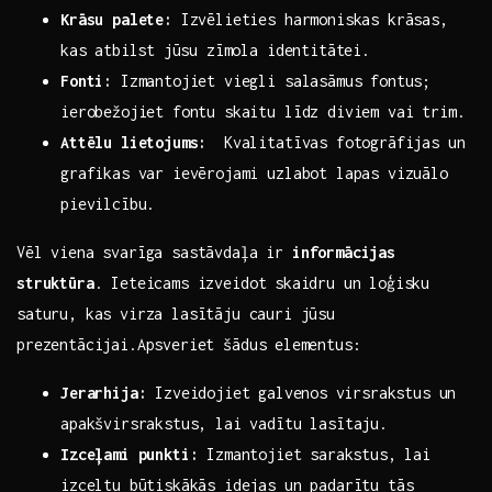
Krāsu palete:
Izvēlieties harmoniskas krāsas,
⁣kas atbilst⁣ jūsu‍ zīmola identitātei.
Fonti:
Izmantojiet viegli salasāmus fontus;
ierobežojiet‌ fontu skaitu līdz diviem vai trim.
Attēlu lietojums:
‌ Kvalitatīvas​ fotogrāfijas un
grafikas var ievērojami ​uzlabot lapas vizuālo⁣
pievilcību.
Vēl viena svarīga sastāvdaļa ir
informācijas
struktūra
. Ieteicams izveidot⁣ skaidru un‍ loģisku
saturu, kas‍ virza lasītāju⁤ cauri jūsu
prezentācijai.Apsveriet šādus ⁢elementus:
Jerarhija:
Izveidojiet ⁢galvenos ⁢virsrakstus un
apakšvirsrakstus, lai vadītu lasītaju.
Izceļami punkti:
Izmantojiet⁤ sarakstus, lai
izceltu būtiskākās idejas un padarītu tās