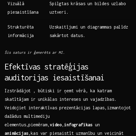
Vizuālā
Spilgtas⁢ krāsas un⁤ bildes​ uzlabo‍
piesaistīšana
uztveri.
Strukturēta
Uzskaitījumi un diagrammas palīdz
informācija
sakārtot⁢ datus.
Šis saturs ir ģenerēts ‍ar MI.
Efektīvas stratēģijas
auditorijas iesaistīšanai
Izstrādājot , būtiski ir ņemt vērā, ka ⁣katram
skatītājam ir unikālas intereses‌ un vajadzības.‍
Veidojiet interaktīvas ‍prezentācijas lapas,izmantojot
⁢dažādus multimediju
elementus,piemēram,
video
,
infografikas
un
animācijas
,kas var piesaistīt uzmanību un ⁢veicināt