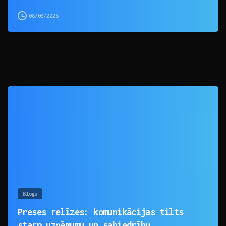
08/08/2026
0
Blogs
Preses relīzes: komunikācijas tilts
starp uzņēmumu un sabiedrību