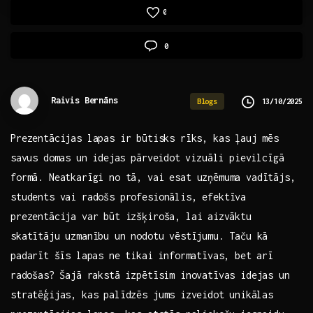
0
0
Raivis Bernāns
13/10/2025
Blogs
Prezentācijas lapas ir⁢ būtisks rīks, kas ļauj mēs
⁢savus domas un ⁣idejas pārveidot ⁢vizuāli pievilcīgā
formā. Neatkarīgi no ​tā, vai esat uzņēmuma vadītājs,
students vai radošs profesionālis, efektīva
prezentācija var ‍būt izšķiroša, lai ⁣aizvāktu
‍skatītāju uzmanību un nodotu⁣ vēstījumu. Taču kā
padarīt⁢ šīs lapas⁤ ne‍ tikai informatīvas, bet arī
⁣radošas? Šajā ‍rakstā izpētīsim inovatīvas ‍idejas un
stratēģijas, kas palīdzēs jums ⁢izveidot⁤ unikālas ​