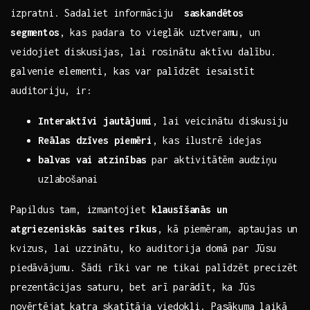
izpratni.​ Sadaliet informāciju ⁤
saskandētos
segmentos
, kas padara to‍ vieglāk uztveramu, un
⁤veidojiet diskusijas, lai rosinātu aktīvu ⁤dalību.
galvenie⁣ elementi, kas var palīdzēt iesaistīt
auditoriju, ir:
Interaktīvi jautājumi
, lai ‌veicinātu diskusiju
Reālas dzīves piemēri
, kas​ ilustrē idejas
balvas‌ vai ⁢atzinības‌
par aktivitātēm audziņu
uzlabošanai
Papildus tam,⁣ izmantojiet
klausīšanās un
atgriezeniskās‌ saites⁣ rīkus
, kā piemēram,⁣ aptaujas un
kvizus, lai uzzinātu, ko auditorija ⁣domā par Jūsu
piedāvājumu. Šādi rīki var⁤ ne tikai⁢ palīdzēt precizēt
prezentācijas saturu, bet arī ⁢parādīt,​ ka Jūs
novērtējat katra skatītāja⁤ viedokli. Pasākuma​ laikā