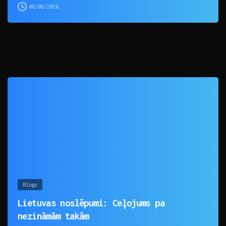
08/08/2026
0
Blogs
Lietuvas noslēpumi: Ceļojums pa
nezināmām takām