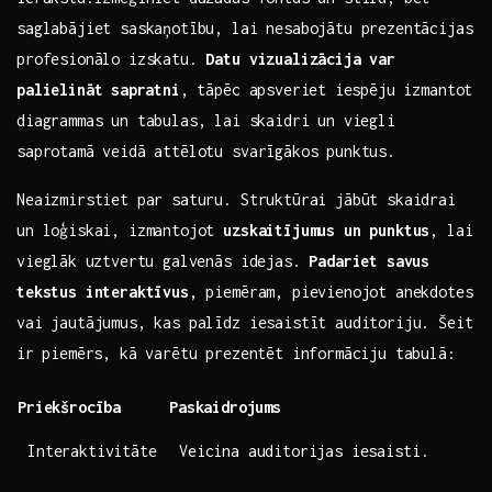
saglabājiet ‍saskaņotību, lai nesabojātu prezentācijas
profesionālo izskatu.‌
Datu vizualizācija ⁤var
palielināt⁣ sapratni
, tāpēc apsveriet⁤ iespēju izmantot
diagrammas un tabulas, lai ⁤skaidri‍ un viegli
saprotamā veidā attēlotu svarīgākos punktus.
Neaizmirstiet par saturu. Struktūrai jābūt skaidrai
un loģiskai, izmantojot
uzskaitījumus ‌un punktus
, ‌lai
vieglāk⁤ uztvertu galvenās idejas.
Padariet savus
tekstus interaktīvus
, piemēram, pievienojot​ anekdotes
vai jautājumus, kas palīdz iesaistīt auditoriju. Šeit‌
ir ⁣piemērs, kā‌ varētu prezentēt informāciju tabulā:
Priekšrocība
Paskaidrojums
Interaktivitāte
Veicina auditorijas iesaisti.