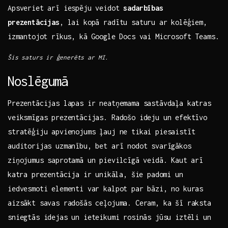
Apsveriet arī iespēju veidot
sadarbības
prezentācijas
, lai kopā radītu ‌saturu ar ⁤kolēģiem,
⁣izmantojot rīkus,‍ kā Google Docs vai Microsoft Teams.
Šis saturs⁤ ir‌ ģenerēts ‍ar MI.
Noslēgumā
Prezentācijas ​lapas ir neatņemama sastāvdaļa katras​
veiksmīgas‍ prezentācijas. Radošo ideju un efektīvo
stratēģiju apvienojums ļauj ne tikai piesaistīt
auditorijas uzmanību, bet arī nodot svarīgākos
ziņojumus saprotamā un pievilcīgā⁢ veidā. Kaut ⁣arī
⁣katra prezentācija ir ⁣unikāla, šie​ padomi‍ un
iedvesmoti elementi var kalpot par bāzi, no kuras
aizsākt savas radošās ceļojuma. Ceram, ka šī ‍raksta
sniegtās idejas un ‌ieteikumi⁤ rosinās jūsu iztēli un