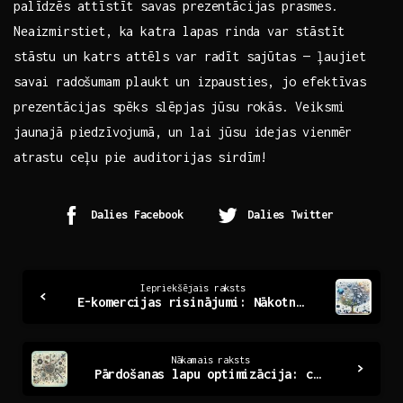
‌palīdzēs attīstīt savas prezentācijas prasmes.
Neaizmirstiet, ka katra ⁤lapas rinda var stāstīt
stāstu un katrs attēls var radīt ‍sajūtas — ļaujiet
savai radošumam plaukt un izpausties, jo ‌efektīvas
prezentācijas ⁣spēks slēpjas jūsu ‍rokās. Veiksmi
jaunajā piedzīvojumā, un lai jūsu idejas ​vienmēr
atrastu ceļu⁢ pie​ auditorijas sirdīm!
Dalies Facebook
Dalies Twitter
Continue
Iepriekšējais raksts
E-komercijas risinājumi: Nākotne un iespējas Latvijā
Reading
Nākamais raksts
Pārdošanas lapu optimizācija: ceļš uz efektīvāku pārdošanu