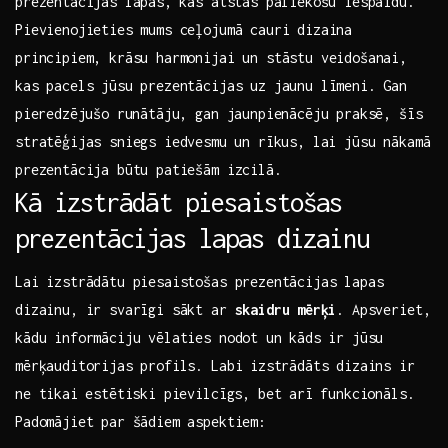
prezentācijas lapas,⁣ kas atstās paliekošu ‍iespaidu.
Pievienojieties mums ceļojumā ‍cauri‌ dizaina
principiem, krāsu harmonijai un​ stāstu veidošanai,
kas pacels jūsu prezentācijas ​uz ​jaunu ‍līmeni. ‍Gan
⁤pieredzējušo‍ runātāju, gan jaunpienācēju praksē, ⁢šīs
stratēģijas sniegs iedvesmu ⁢un rīkus, lai jūsu nākamā
prezentācija būtu patiešām izcilā.
Kā⁣ izstrādāt piesaistošas
prezentācijas lapas ⁣dizainu
Lai‌ izstrādātu piesaistošas ‍prezentācijas lapas
dizainu, ir svarīgi‍ sākt ar
skaidru⁢ mērķi
. Apsveriet,
kādu informāciju vēlaties‍ nodot un kāds ⁤ir jūsu
‍mērķauditorijas profils. Labi⁤ izstrādāts dizains⁤ ir⁣
ne​ tikai⁢ estētiski pievilcīgs, bet⁤ arī funkcionāls.
Padomājiet par šādiem aspektiem: