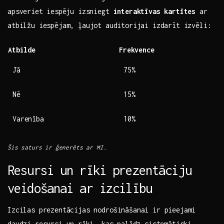
apsveriet ⁣iespēju izsniegt
interaktīvas kartītes
ar
atbilžu iespējam, ļaujot ⁢auditorijai izdarīt izvēli:
Atbilde
Frekvence
Jā
75%
Nē
15%
Varenība
10%
Šis saturs ir‌ ģenerēts ar MI.
Resursi ‌un rīki prezentāciju⁣
veidošanai ar izcilību
Izcilas​ prezentācijas nodrošināšanai ‌ir pieejami
daudzi resursi ​un⁢ rīki,⁣ kas palīdz sistemātiski‍