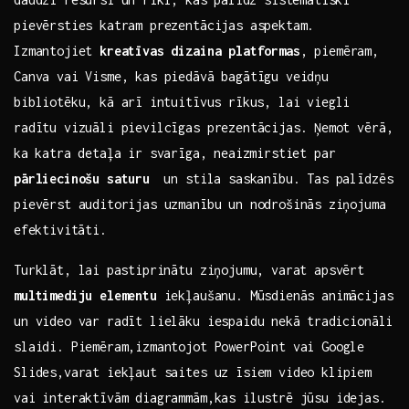
pievērsties katram prezentācijas ‌aspektam.
Izmantojiet
kreatīvas dizaina platformas
, piemēram,
Canva vai Visme, kas‌ piedāvā bagātīgu veidņu
bibliotēku,‍ kā‌ arī ⁢intuitīvus rīkus, lai viegli
radītu ‍vizuāli pievilcīgas prezentācijas.⁤ Ņemot vērā,
ka⁣ katra detaļa ir svarīga,⁣ neaizmirstiet par
pārliecinošu ‌saturu
⁣ un stila saskanību. Tas palīdzēs
pievērst ‌auditorijas uzmanību ‍un nodrošinās⁤ ziņojuma
⁤efektivitāti.
Turklāt, lai⁢ pastiprinātu ziņojumu, varat apsvērt
multimediju‌ elementu
iekļaušanu. Mūsdienās animācijas
un video‌ var radīt ‍lielāku iespaidu ⁤nekā⁣ tradicionāli
‍slaidi. Piemēram,izmantojot ‌PowerPoint ​vai ‍Google
‌Slides,varat iekļaut saites uz īsiem video klipiem
vai interaktīvām‍ diagrammām,kas ilustrē jūsu idejas.