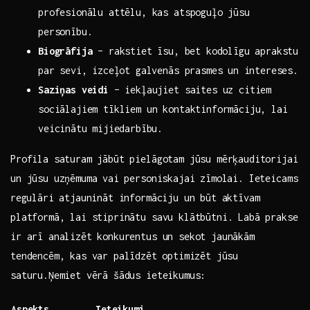
profesionālu attēlu, kas atspoguļo⁢ jūsu
personību.
Biogrāfija
– rakstiet īsu, ⁤bet kodolīgu aprakstu
par sevi,⁤ izceļot galvenās prasmes ⁢un intereses.
Saziņas​ veidi
– iekļaujiet‌ saites ‍uz citiem
sociālajiem‍ tīkliem ‌un kontaktinformāciju,​ lai
veicinātu⁢ mijiedarbību.
Profila saturam jābūt pielāgotam jūsu mērķauditorijai
un jūsu uzņēmuma ⁤vai personiskajai zīmolai. Ieteicams
⁣regulāri atjaunināt informāciju un būt aktīvam
platformā, lai ‌stiprinātu savu ‍klātbūtni. Labā prakse‍
ir arī analizēt konkurentus un sekot​ jaunākām
tendencēm, kas var palīdzēt ⁣optimizēt jūsu ​
saturu.Ņemiet vērā šādus ‍ieteikumus:
Aspekts
Ieteikumi