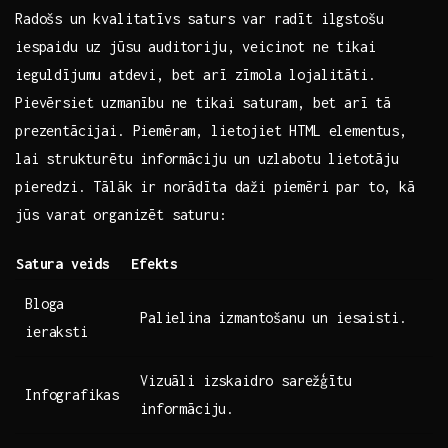
Radošs‍ un kvalitatīvs saturs var radīt ‌ilgstošu
iespaidu uz jūsu auditoriju, veicinot ​ne tikai
‌ieguldījumu atdevi, bet arī zīmola lojalitāti.‌
Pievērsiet uzmanību⁤ ne tikai saturam, bet arī‌ tā
prezentācijai. Piemēram,​ lietojiet HTML elementus,
⁢lai strukturētu ⁤informāciju un uzlabotu lietotāju
pieredzi. ​Tālāk ir norādīta‍ daži piemēri par to, kā
jūs varat organizēt saturu:
Satura veids
Efekts
Bloga
Palielina izmantošanu un ⁢iesaisti.
ieraksti
Vizuāli izskaidro‌ sarežģītu
Infografikas
informāciju.