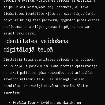
padomus‍ efektīvas klātbūtnes veidošanai digitālajā⁤
telpā un aplūkosim,kādi soļi jānobēdz,lai tava
tiešsaistes identitāte⁤ kļūtu par uzvarētāju. ⁣Ienāc
ceļojumā ​uz digitālo panākumu, apgūstot profilēšanas
‌noslēpumus un atklājot jaunas iespējas, ⁢kas var
mainīt tavu‍ dzīvi.
Identitātes veidošana
digitālajā ⁣telpā
Digitālajā telpā identitātes veidošana ir⁣ būtisks
solis ceļā uz panākumiem. Laba profila optimizācija
‍ne tikai palielina⁢ jūsu redzamību, bet ⁣arī palīdz
izveidot uzticamu tēlu. Lai ‍sasniegtu ‌vēlamo
rezultātu, ir svarīgi⁤ pievērst uzmanību šādiem
aspektiem:
Profila foto
–⁤ izvēlieties‍ skaidru un