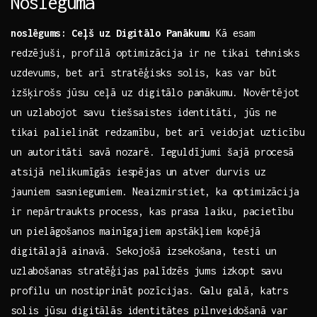
Noslēgumā
noslēgums: Ceļš ​uz Digitālo Panākumu
Kā esam
redzējuši, profilā ⁤optimizācija ir ne tikai tehnisks
uzdevums, bet arī ⁣stratēģisks solis, ⁤kas var⁢ būt
izšķirošs jūsu ceļā uz⁤ digitālo​ panākumu. Novērtējot⁢
un⁢ uzlabojot ⁣savu tiešsaistes identitāti,⁢ jūs ne
⁣tikai palielināt redzamību, bet arī veidojat uzticību
un autoritāti savā nozarē.​ Ieguldījumi šajā procesā
atsijā ‍nelikumīgās iespējas un atver durvis‌ uz
jauniem sasniegumiem. Neaizmirstiet, ka optimizācija
ir⁣ nepārtraukts process,⁣ kas⁣ prasa laiku, ​pacietību⁢
un ⁣pielāgošanos mainīgajiem apstākļiem kopējā
digitālajā ainavā. Sekojošā izsekošana,⁢ testi ‍un
uzlabošanas stratēģijas palīdzēs⁣ jums izkopt savu
profilu un ​nostiprināt pozīcijas. Galu​ galā, katrs
solis jūsu digitālās identitātes pilnveidošanā var