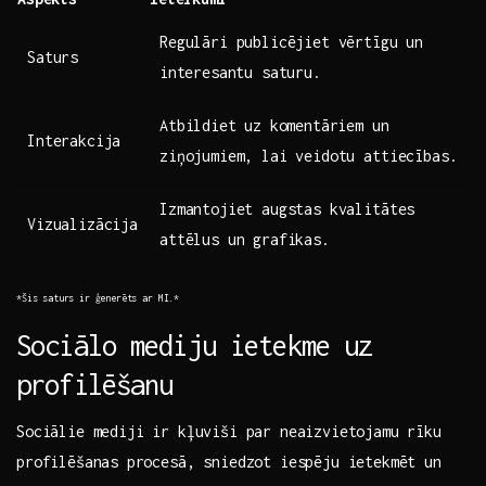
Regulāri publicējiet vērtīgu un
Saturs
⁢interesantu saturu.
Atbildiet uz ⁢komentāriem un
Interakcija
ziņojumiem, lai veidotu attiecības.
Izmantojiet ‌augstas kvalitātes
Vizualizācija
attēlus un grafikas.
*Šis​ saturs ir ģenerēts ar MI.*
Sociālo ‍mediju ietekme uz
profilēšanu
Sociālie mediji ir kļuviši ⁤par​ neaizvietojamu ​rīku⁣
profilēšanas⁢ procesā, sniedzot ‍iespēju ietekmēt un