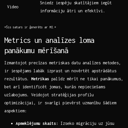
Sniedz iespēju skatītājiem ​iegūt
Video
informāciju ātri ‌un efektīvi.
*Šis‍ saturs ir ģenerēts ar MI.*
Metrics un analīzes ⁤loma
panākumu mērīšanā
Izmantojot‌ precīzas metriskas datu analīzes metodes,⁢
ir iespējams labāk izprast​ un novērtēt ‍apstrādātus
rezultātus.
Metrikas
⁣palīdz ​mērīt ne tikai panākumus,
bet ⁤arī identificēt jomas, kurās nepieciešams​
uzlabojums. ⁢Veidojot⁣ stratēģijas profilu
optimizācijai,⁤ ir svarīgi pievērst‌ uzmanību šādiem
aspektiem:
Apmeklējumu skaits:
‌Izseko⁣ migrāciju ⁢uz jūsu