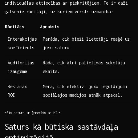
individuālas attiecības ar piekritējiem. ‍Te ir daži
galvenie rādītāji, uz kuriem vērsts uzmanība:
Rādītājs
Apraksts
Interakcijas⁤
Parāda, cik bieži‍ lietotāji reaģē uz
koeficients
jūsu saturu.
Auditorijas
Rāda, cik ātri palielinās⁢ sekotāju
izaugsme
⁢skaits.
Reklāmas
Mēra, cik efektīvi jūsu‌ ieguldījumi
ROI
sociālajos ⁢medijos atnāk atpakaļ.
*Šis ‌saturs ir ģenerēts ar​ MI.*
Saturs kā⁢ būtiska sastāvdaļa
optimizācijā