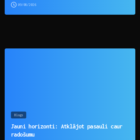
09/08/2026
0
Blogs
Jauni horizonti: Atklājot pasauli caur
radošumu