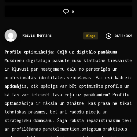
0
Raivis Bernāns
04/11/2025
Blogs
Profilu⁣ optimizācija: Ceļš⁣ uz digitālo panākumu
Mūsdienu digitālajā pasaulē ​mūsu klātbūtne ⁢tiešsaistē
ir kļuvusi par‍ neatņemamu daļu no personīgās un
profesionālās identitātes veidošanas. Vai esi kādreiz
apdomājis, cik spēcīgs var būt optimizēts profils⁢ un
kā tas var ietekmēt tavu ⁤ceļu uz panākumiem? Profilu
⁣optimizācija ir māksla un zinātne, kas​ prasa ne tikai
tehniskas ‌prasmes, bet arī⁢ radošu pieeju un
stratēģisku domāšanu. Šajā rakstā iepazīstināsim tevi
ar profilēšanas pamatelementiem,sniegsim praktiskus