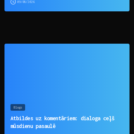
09/08/2026
0
Blogs
Atbildes uz komentāriem: dialoga ceļš
mūsdienu pasaulē