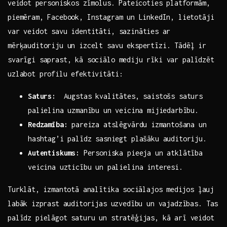
⁣veidot ⁣personiskos zīmolus. Pateicoties platformām,
piemēram,​ Facebook, Instagram un⁤ LinkedIn, lietotāji
var veidot savu identitāti, sazināties ⁢ar
mērķauditoriju un izcelt ​savu ekspertīzi. Tādēļ​ ir
svarīgi saprast, kā sociālo mediju rīki var palīdzēt
uzlabot profilu efektivitāti:
Saturs:
​ Augstas kvalitātes, saistošs saturs
palielina uzmanību⁤ un veicina mijiedarbību.
Redzamība:
pareiza ‌atslēgvārdu⁤ izmantošana‍ un
hashtag’i palīdz sasniegt plašāku​ auditoriju.
Autentiskums:
​Personiska ​pieeja ‍un atklātība
veicina uzticību un palielina interesi.
Turklāt, ⁣izmantotā analītika⁢ sociālajos ⁤medijos⁤ ļauj​
labāk⁤ izprast auditorijas ⁣uzvedību un vajadzības. Tas
palīdz pielāgot saturu un stratēģijas, kā arī veidot