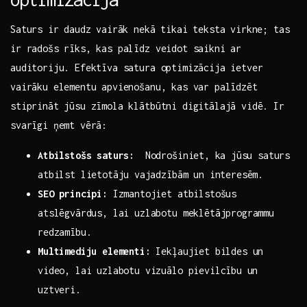
Saturs ir⁤ daudz​ vairāk‌ nekā tikai teksta‌ virkne; tas‌
ir radošs rīks, ​kas palīdz veidot saikni ar
auditoriju. Efektīva satura optimizācija ietver⁤
vairāku elementu apvienošanu, kas var palīdzēt
stiprināt jūsu zīmola klātbūtni digitālajā vidē. Ir
svarīgi ņemt‌ vērā:
Atbilstošs saturs:
​ Nodrošiniet, ⁣ka ⁤jūsu saturs
atbilst lietotāju ⁢vajadzībām​ un interesēm.
SEO‌ principi:
Izmantojiet atbilstošus⁢
atslēgvārdus, lai uzlabotu ​meklētājprogrammu
redzamību.
Multimediju elementi:
Iekļaujiet bildes un
video, lai uzlabotu vizuālo pievilcību⁣ un
uztveri.