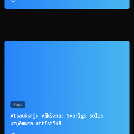
0
Blogs
Atsauksmju vākšana: Svarīgs solis
uzņēmuma attīstībā