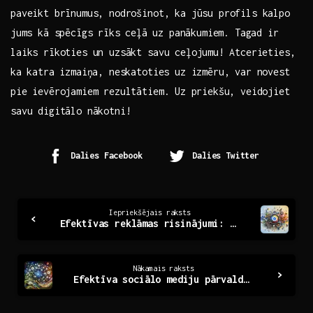
paveikt ‍brīnumus, nodrošinot, ka jūsu profils kalpo
⁤jums ‍kā spēcīgs⁣ rīks ceļā ⁢uz panākumiem. Tagad ⁢ir‌
laiks rīkoties un uzsākt savu ceļojumu!⁤ Atcerieties,​
ka ⁤katra izmaiņa, neskatoties uz izmēru, var novest
pie ‍ievērojamiem rezultātiem. ⁤Uz priekšu, veidojiet
savu digitālo nākotni!
Dalies Facebook
Dalies Twitter
Continue
Iepriekšējais raksts
Efektīvas reklāmas risinājumi: Google Ads aģentūras loma
Reading
Nākamais raksts
Efektīva sociālo mediju pārvaldība: vadlīnijas un padomi