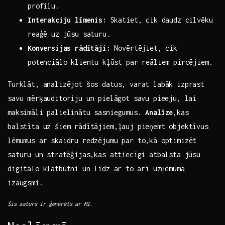
profilu.
Interakciju līmenis:
Skatiet, cik​ daudz cilvēku ​
reaģē uz​ jūsu saturu.
Konversijas rādītāji:
‍Novērtējiet, cik
potenciālo klientu kļūst par reāliem pircējiem.
Turklāt, analizējot šos datus, varat labāk ‍izprast
savu mērķauditoriju un ⁣pielāgot savu pieeju,‍ lai
maksimāli palielinātu sasniegumus.
Analīze
,kas
balstīta uz šiem rādītājiem,ļauj pieņemt objektīvus
lēmumus ‍ar skaidru redzējumu par​ to,kā optimizēt
saturu un ⁣stratēģijas,kas attiecīgi atbalsta jūsu⁤
digitālo klātbūtni ⁣un līdz ar to⁣ arī uzņēmuma
izaugsmi.
Šis​ saturs ir ģenerēts ar ⁢MI.