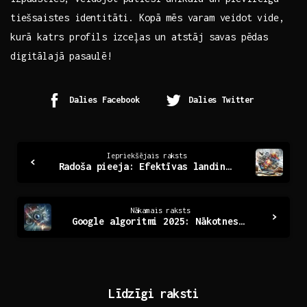
⁣tiešsaistes identitāti. Kopā mēs varam veidot vide,
⁤kurā ‌katrs ⁢profils izceļas un atstāj savas pēdas
digitālajā pasaulē!
Dalies Facebook
Dalies Twitter
Continue
Iepriekšējais raksts
Radoša pieeja: Efektīvas landing lapas izstrāde
Reading
Nākamais raksts
Google algoritmi 2025: Nākotnes meklēšanas izmaiņas
Līdzīgi raksti