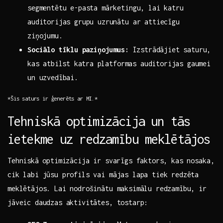
segmentētu e-pasta mārketingu, lai katru
auditorijas grupu uzrunātu ar attiecīgu
ziņojumu.
Sociālo tīklu⁢ paziņojumus:
Izstrādājiet saturu,
kas⁣ atbilst⁤ katra⁤ platformas auditorijas gaumei
un uzvedībai.
*Šis saturs ir ģenerēts ⁤ar MI.*
Tehniskā‌ optimizācija⁣ un tās
ietekme uz redzamību​ meklētājos
Tehniskā ⁣optimizācija ir svarīgs faktors, kas nosaka,
cik labi jūsu profils vai ‍mājas lapa tiek redzēta
meklētājos. Lai nodrošinātu maksimālu‌ redzamību, ir
jāveic daudzas aktivitātes, tostarp: