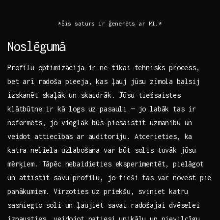
*Šis saturs ir ģenerēts ar MI.*
Noslēgumā
Profilu optimizācija ir ne ‌tikai⁢ tehnisks process,
bet arī radoša ​pieeja, kas ļauj jūsu​ zīmola balsij
izskanēt skaļāk un skaidrāk. Jūsu ‍tiešsaistes
klātbūtne ‍ir kā logs uz pasauli — jo labāk tas ir
noformēts, jo vieglāk ‍būs piesaistīt uzmanību un
veidot attiecības ar auditoriju. Atcerieties, ka
katra neliela uzlabošana var būt ‌solis ‍tuvāk jūsu
mērķiem. Tāpēc nebaidieties eksperimentēt, pielāgot
un attīstīt savu profilu, jo tieši tas ⁤var ⁣novest pie
panākumiem. Virzoties uz priekšu, ⁤sviniet katru
sasniegto soli ‌un ļaujiet savai radošajai⁢ dvēselei
izpausties, veidojot patiesi unikālu​ un ‍pievilcīgu