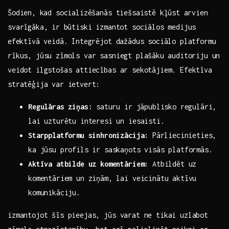
Šodien, ⁤kad ​socializēšanās tiešsaistē kļūst⁢ arvien
svarīgāka, ⁤ir būtiski izmantot sociālos medijus
⁤efektīvā veidā. Integrējot dažādus sociālo platformu
rīkus, jūsu ‍zīmols var‍ sasniegt plašāku⁤ auditoriju ⁤un
veidot ilgstošas attiecības ar sekotājiem. ‍Efektīva
stratēģija var ietvert:
Regulāras ziņas:
⁣saturu ir jāpublisko‌ regulāri,
lai uzturētu interesi un iesaisti.
Starpplatformu sinhronizācija:
⁢Pārliecinieties,
ka‌ jūsu profils ir saskaņots visās platformās.
Aktīva atbilde uz komentāriem:
Atbildēt uz
komentāriem‌ un ziņām, lai veicinātu aktīvu
‌komunikāciju.
izmantojot šīs pieejas, jūs varat ne tikai uzlabot