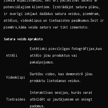
zīmola atpazīstamību,⁣ bet arī palielināt saikni ar
potenciālajiem klientiem. Izstrādājot satura⁣ plānu,
ir svarīgi iekļaut dažādus satura ‌veidus, piemēram,
attēlus, ⁣videoklipus un tiešsaistes‌ pasākumus.Šeit ir
piemērs,kāda veida saturs var tikt izmantots:
Satura ‌veids
Apraksts
Estētiski pievilcīgas fotogrāfijas,kas
Attēli
attēlo ‍jūsu produktus ‍vai⁤
pakalpojumus.
Darbību video, kas demonstrē jūsu
Videoklipi
produktu lietošanas veidus.
Interaktīvas sesijas, kurās varat
Tiešraides
atbildēt uz jautājumiem‍ un sniegt
padomus.