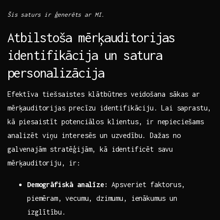
Šis ⁣saturs ir ģenerēts ar MI.
Atbilstoša mērķauditorijas
identifikācija un satura⁤
personalizācija
Efektīva tiešsaistes ​klātbūtnes veidošana ⁤sākas ar⁢
mērķauditorijas precīzu⁢ identifikāciju. Lai⁣ saprastu,
kā piesaistīt potenciālos klientus, ‌ir nepieciešams
analizēt‍ viņu ‍interesēs un uzvedību. Dažas⁣ no
galvenajām stratēģijām, ‍kā identificēt savu
mērķauditoriju,‍ ir:
Demogrāfiskā ‌analīze:
Apsveriet faktorus,
piemēram, vecumu, dzimumu, ienākumus un
izglītību.