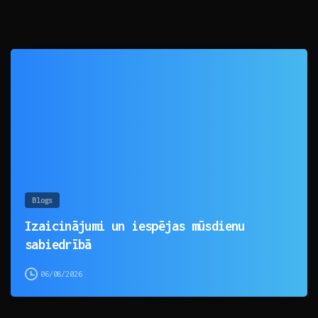
0
Blogs
Izaicinājumi un iespējas mūsdienu
sabiedrībā
06/08/2026