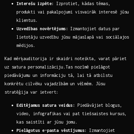
Interešu ⁣izpēte:
Izprotiet, kādas tēmas,
produkti vai pakalpojumi visvairāk interesē jūsu
klientus.
Uzvedības novērtējums:
‍Izmantojiet datus⁤ par
lietotāju⁢ uzvedību jūsu mājaslapā vai sociālajos
mēdijos.
Kad mērķauditorija ir skaidri noteikta, varat pāriet
uz satura personalizāciju.Tas nozīmē pielāgot
piedāvājumu un informāciju tā, lai ⁢tā atbilstu⁣
konkrētu⁤ cilvēku ⁤vajadzībām un vēlmēm.⁣ Jūsu
stratēģija ‌var ietvert:
Editējamus satura veidus:
Piedāvājiet blogus,
video, infografikas vai pat⁣ tiešsaistes ‍kursus,
kas saistīti ar jūsu ​jomu.
Pielāgotus e-pasta ​vēstījumus:
Izmantojiet