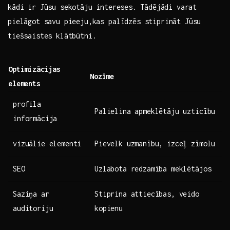
kādi ir Jūsu sekotāju ⁤intereses.⁤ Tādējādi varat
pielāgot savu pieeju,kas palīdzēs stiprināt Jūsu
tiešsaistes klātbūtni.
Optimizācijas
Nozīme
elements
profila
Palielina apmeklētāju uzticību
informācija
vizuālie elementi
Pievelk uzmanību, izceļ zīmolu
SEO
Uzlabota redzamība meklētājos
Saziņa ar
Stiprina attiecības,‍ veido
auditoriju
kopienu