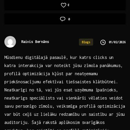
0
0
Raivis Bernāns
01/02/2026
Blogs
Mūsdienu digitālajā pasaulē, kur katrs clicks un
katra interakcija var noteikt jūsu​ zīmola panākumus,
profilā‌ optimizācija kļūst par neatņemamu
priekšnosacījumu efektīvai tiešsaistes klātbūtnei. ​
Neatkarīgi no tā, vai jūs esat uzņēmuma īpašnieks,
neatkarīgs speciālists vai vienkārši vēlaties veidot
savu personīgo zīmolu, veiksmīga profilā optimizācija
var būt ceļš ​uz​ lielāku ‌redzamību ⁢un ⁤saistību ar jūsu
auditoriju. Šajā rakstā aplūkosim svarīgākos