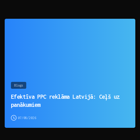
0
Blogs
Efektīva PPC reklāma Latvijā: Ceļš uz
panākumiem
07/08/2026