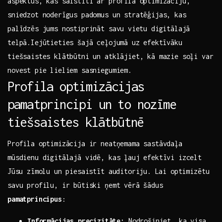
aspektus, kas saistīti ar profilā optimizāciju,
sniedzot noderīgus​ padomus un stratēģijas, kas⁢
palīdzēs jums nostiprināt savu⁤ vietu digitālajā
telpā.Iejūtieties šajā ceļojumā ⁣uz​ efektīvāku
tiešsaistes ​klātbūtni un atklājiet, kā‌ mazie soļi var
novest pie​ lieliem sasniegumiem.
Profila optimizācijas
pamatprincipi un⁢ to nozīme
tiešsaistes⁢ klātbūtnē
Profila ​optimizācija‍ ir neatņemama sastāvdaļa
mūsdienu digitālajā vidē, kas ​ļauj efektīvi ​izcelt
⁤Jūsu zīmolu un piesaistīt auditoriju. ⁤Lai optimizētu
savu profilu, ir būtiski ņemt vērā šādus ‌
pamatprincipus
:
Informācijas precizitāte:
Nodrošiniet, ka visa