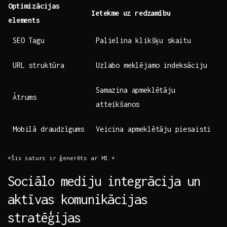
Optimizācijas
Ietekme ⁤uz redzamību
elements
SEO Tagu
Palielina⁣ klikšķu skaitu
URL struktūra
Uzlabo meklējamo indeksāciju
Samazina apmeklētāju
Ātrums
atteikšanos
Mobilā draudzīgums
Veicina apmeklētāju⁣ piesaisti
*Šis saturs ⁣ir ģenerēts ar MI.*
Sociālo mediju integrācija⁢ un
aktīvas‌ komunikācijas
stratēģijas