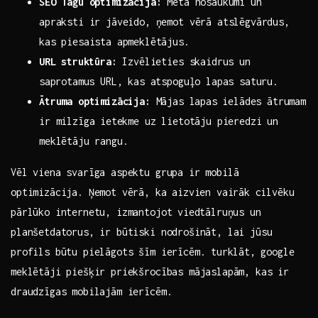
SEO Tagu optimizācija:
Meta nosaukumi un
apraksti‌ ir jāveido, ņemot vērā atslēgvārdus,
kas piesaista apmeklētājus.
URL⁤ struktūra:
Izvēlieties skaidrus un
⁤saprotamus URL, kas atspoguļo lapas​ saturu.
Ātruma ‌optimizācija:
Mājas⁤ lapas ⁣ielādes ātrumam
ir ‍milzīga⁣ ietekme uz lietotāju pieredzi‌ un
meklētāju rangu.
Vēl viena ‌svarīga aspektu grupa ir mobilā
optimizācija. Ņemot vērā, ⁢ka aizvien ‌vairāk⁤ cilvēku
‌pārlūko internetu, izmantojot⁤ viedtālruņus un
planšetdatorus, ir būtiski nodrošināt, lai jūsu
profils būtu pielāgots šīm ierīcēm.⁣ turklāt, ⁢google
meklētāji piešķir priekšrocības mājaslapām, ‌kas ir
draudzīgas mobilajām ierīcēm.