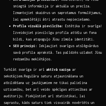
sniegtā informācija ir aktuāla un precīza.
Izmantojiet ⁤skaidrus un ⁢saprotamus ⁢formulējumus,
lai apmeklētāji ātri atrastu nepieciešamo.
Profila vizuālā pievilcība:
Estētika ir svarīga!⁣
Izveidojiet pievilcīgu profila attēlu un fona
bildi, kas atspoguļo Jūsu zīmola identitāti.
SEO ⁣principi:
Iekļaujiet svarīgus atslēgvārdus
savā profila aprakstā. Tas palīdzēs uzlabot Jūsu
redzamību meklētājos.
Turklāt svarīga ir arī
aktīvā saziņa
ar
sekotājiem.Regulāra saturu atjaunināšana un
atbildēšana uz jautājumiem ‍ne tikai palielina
uzticamību, bet arī veido ‍spēcīgas attiecības ar
auditoriju. Piekļūstiet arī statistikai, lai
saprastu, ⁢kāds saturs tiek visvairāk novērtēts un