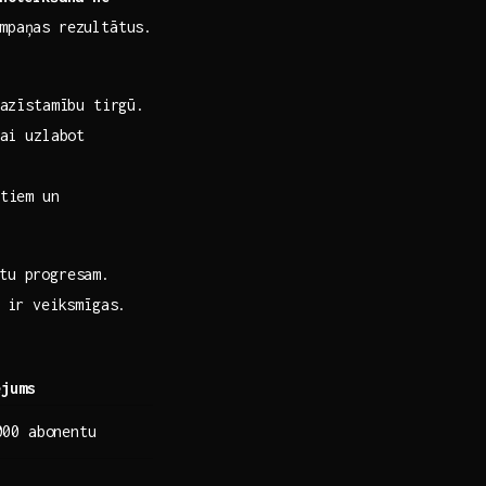
ampaņas rezultātus.
pazīstamību tirgū.
ai uzlabot
tiem ‍un
otu progresam.
⁤ ir veiksmīgas.
ējums
000 ​abonentu