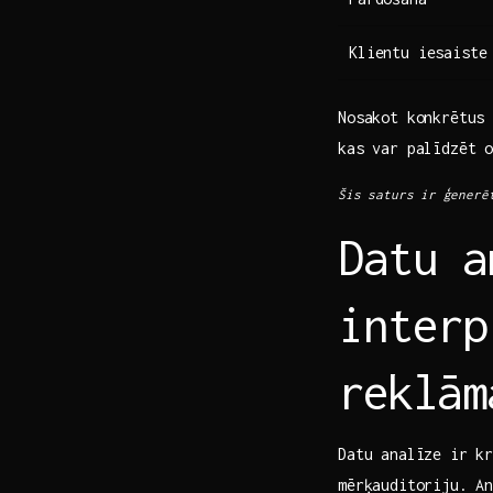
Klientu iesaiste
Nosakot konkrētus 
kas var palīdzēt o
Šis saturs⁢ ir ģenerē
Datu ‍
‍inter
reklām
Datu analīze ir ⁤kr
mērķauditoriju.‍ A