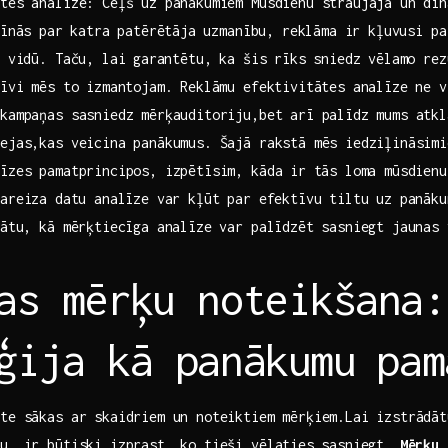
tes​ analīze: Ceļš uz panākumiem Mūsdienu straujajā un​ di
cīnās par ⁢katra patērētāja ⁣uzmanību,‍ reklāma ir kļuvusi p
 vidū.‌ Taču, ​lai ⁢garantētu, ka ‍šis rīks sniedz ‍vēlamo⁤ r
tīvi ⁤mēs to izmantojam. Reklāmu efektivitātes analīze ne ⁤
 kampaņas sasniedz mērķauditoriju,bet ‌arī palīdz‍ mums atkl
ejas,kas veicina panākumus. Šajā rakstā mēs iedziļināsimie
īzes pamatprincipos,​ izpētīsim,​ kāda ir ⁢tās loma mūsdien
areiza ⁣datu analīze var kļūt par efektīvu tiltu uz panāku
lātu, kā mērķtiecīga analīze ​var palīdzēt ​sasniegt jaunas
as mērķu noteikšana:
ģija kā panākumu⁤ pam
te‍ sākas ‌ar skaidriem un noteiktiem mērķiem.Lai izstrādā
ju, ir būtiski izprast, ​ko tieši ‌vēlaties ⁤sasniegt.
Mērķu 