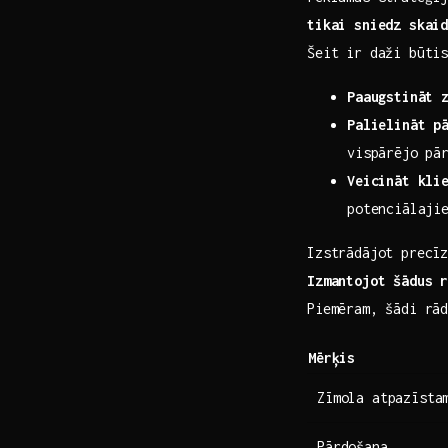
tikai sniedz skai
Šeit ir daži būtis
Paaugstināt 
Palielināt pā
‍vispārējo pā
Veicināt ​kli
potenciālajie
Izstrādājot‍ precī
Izmantojot​ šādus⁢ 
Piemēram, šādi rā
Mērķis
Zīmola ‌atpazīsta
Pārdošana