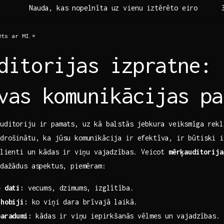
Nauda, ‌kas nopelnīta uz vienu iztērēto eiro
ēts ar MI.*
ditorijas izpratne:
vas komunikācijas pa
uditoriju ir pamats, uz kā balstās⁢ jebkura veiksmīga rekl
drošinātu, ka jūsu​ komunikācija‌ ir efektīva, ir būtiski 
 klienti un kādas ‌ir viņu vajadzības. Veicot
mērķauditorija
 dažādus aspektus, piemēram:
e dati:
vecums, dzimums, ‍izglītība.
 hobiji:
ko viņi dara brīvajā laikā.
paradumi:
⁢kādas ‍ir viņu iepirkšanās vēlmes ⁤un vajadzības.