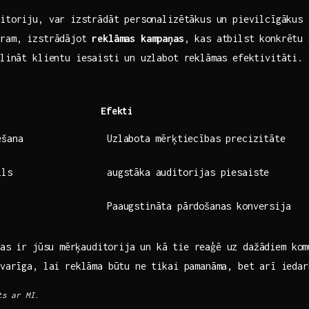
itoriju, var ⁢izstrādāt‌ personalizētākus‌ un pievilcīgākus
ēram, izstrādājot
reklāmas kampaņas
, kas atbilst konkrētu 
elināt klientu‌ iesaisti un uzlabot reklāmas efektivitāti.
Efekti
ēšana
Uzlabota ⁤mērķtiecības precizitāte
ils
augstāka auditorijas piesaiste
Paaugstināta pārdošanas konversija
as⁤ ir ‍jūsu⁤ mērķauditorija⁣ un kā tie ⁤reaģē uz dažādiem ko
svarīga, lai reklāma būtu ne ‌tikai ‌pamanāma, bet arī ieda
s ar⁣ MI.