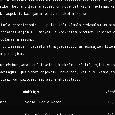
drību
,‍ bet arī ļauj analizēt un ‌novērtēt katra reklāmas k
ki aspekti, kas‍ jāņem vērā, nosakot mērķus:
zīmola atpazīstamību
​ – ⁣palielināt zīmola redzamību un ​at
rdošanas ⁤apjomus
– mērķēt uz konkrētām produktu līnijām v
rdošanas sniegumu.
entu iesaisti
– palielināt mijiedarbību ar ‍esošajiem klien
m​ pircējiem.
zus mērķus,varat arī izveidot konkrētus rādītājus,lai sek
rādītājus
, jūs varat objektīvi novērtēt, vai ‌jūsu kampaņas
dītāji var palīdzēt izprast efektivitāti:
Rādītājs
Vērt
mība
Social Media Reach
10,
Gada pārdošanas‌ pieaugums
15%