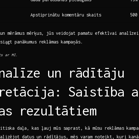
Apstiprinātu komentāru skaits
500
un ‍mērāmus mērķus, jūs veidojat pamatu efektīvai‍ analīzei
siągt panākumus ​reklāmas kampaņās.
ts ar MI.
analīze un rādītāju
pretācija: Saistība a
as rezultātiem
itiska⁤ daļa, kas ļauj mūs saprast,‍ kā mūsu ‌reklāmas ‌kampa
nalizējot datus un​ rādītājus, mēs varam noteikt, ⁢kuri kanā