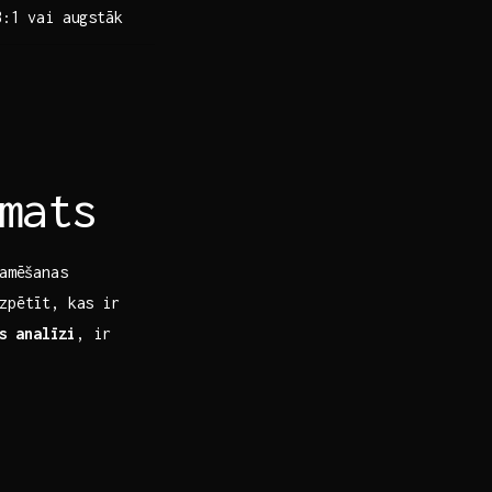
3:1 vai augstāk
mats
amēšanas‌
izpētīt, kas ir
s⁢ analīzi
, ir