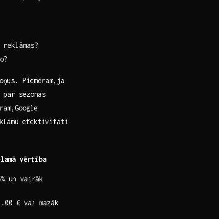
u reklāmas?
o?
loņus. Piemēram,ja
 par‍ sezonas
ēram,Google
klāmu⁤ efektivitāti
ēlamā vērtība
5% un ‍vairāk
1.00 € vai mazāk