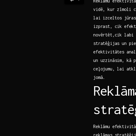
Reklāmu efektivitā
vidē, ⁢kur zīmoli 
⁣lai izceltos jūras
izprast,‍ cik efek
novērtēt,cik labi‌
stratēģijas un pie
efektivitātes anal
un uzzināsim, kā p
ceļojumu, ⁤lai atk
jomā.
Reklām
stratē
Reklāmu efektivitā
reklāmas ​stratēģi