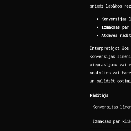
sniedz labākos rez
Konversijas ‌
Izmaksas par
Atdeves rādī
Interpretējot šos 
konversijas ‍līmen
pieprasījumu‍ vai 
⁢Analytics vai Fac
un palīdzēt optim
Rādītājs
Konversijas līme
Izmaksas⁢ par kli