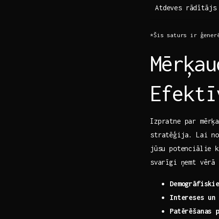
Atdeves‍ rādītājs
*Šis saturs ir ģener
Mērķau
Efektī
Izpratne par mērķa
stratēģija. Lai no
⁤jūsu potenciālie⁣
⁤svarīgi ņemt vērā
Demogrāfiski
Intereses un
Patērēšanas 