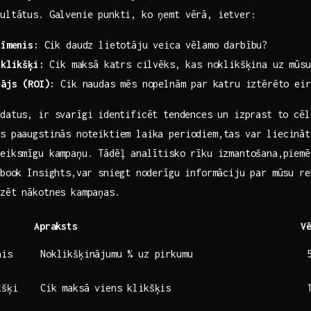
ultātus.‌ Galvenie punkti, ​ko ņemt vērā, ietver:
līmenis:
Cik‍ daudz lietotāju veica vēlamo darbību?
 klikšķi:
⁤Cik maksā katrs cilvēks, kas noklikšķina ‍uz mūs
tājs (ROI):
Cik naudas mēs nopelnām par⁢ katru iztērēto eir
datus, ir svarīgi ⁢identificēt⁤ tendences un‍ izprast‌ to cē
is paaugstinās noteiktiem laika periodiem,tas var liecināt
veiksmīgu kampaņu. Tādēļ⁣ analītisko rīku izmantošana,piem
ebook Insights,var sniegt ⁤noderīgu‍ informāciju par mūsu ⁣re
izēt nākotnes kampaņas.
Apraksts
V
nis
Noklikšķinājumu​ % uz pirkumu
kšķi
Cik maksā viens klikšķis