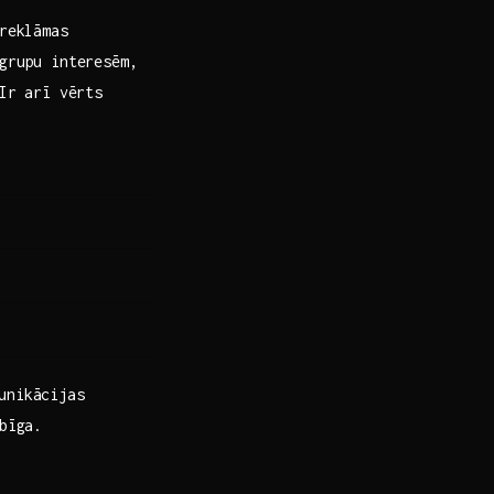
 reklāmas
grupu ‍interesēm,
 Ir arī vērts
munikācijas
rbīga.