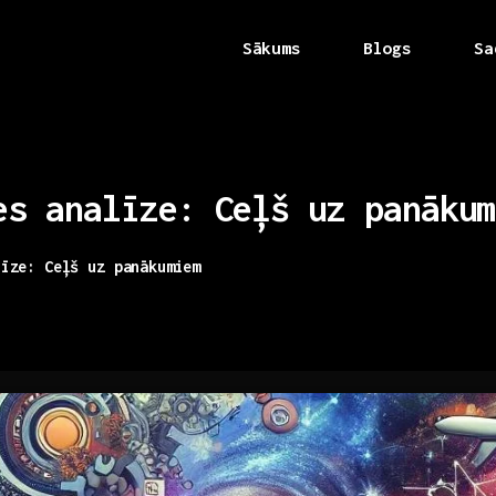
Sākums
Blogs
Sa
es
analīze:
Ceļš
uz
panākum
līze: Ceļš uz panākumiem