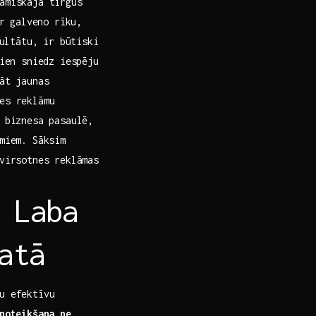
namiskajā tirgus
ar galveno rīku,
ezultātu, ir būtiski
vien sniedz iespēju
āt ⁢jaunas
s​ reklāmu
u biznesa pasaulē,
miem. ‌Sāksim
 virsotnes reklāmas
 Laba
atā
tu efektīvu
noteikšana ne⁢