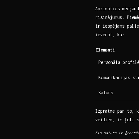
Apzinoties mērķaud
risinājumus. Piem
ir ⁣iespējams pali
ievērot, ka:
Elementi
Personāla ⁣profil
Komunikācijas st
Saturs
Izpratne par⁢ to, k
⁣veidiem, ir ļoti 
Šis saturs ir ģenerēt