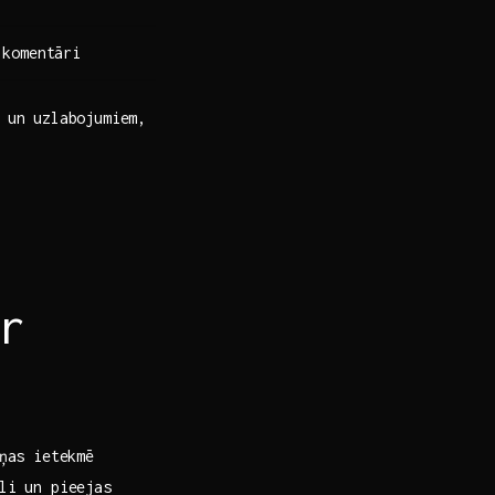
 komentāri
⁢ un uzlabojumiem,
r
ņas‌ ietekmē
li un pieejas​