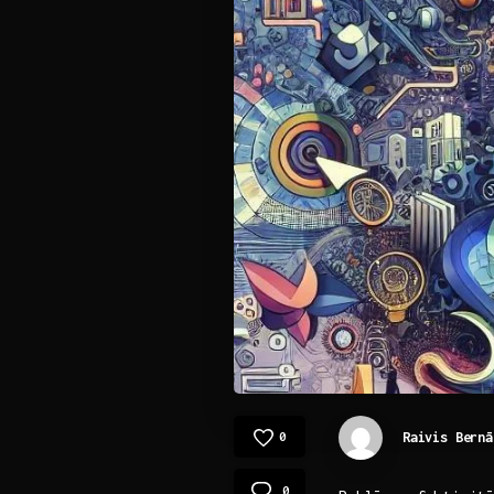
Raivis Bernā
0
0