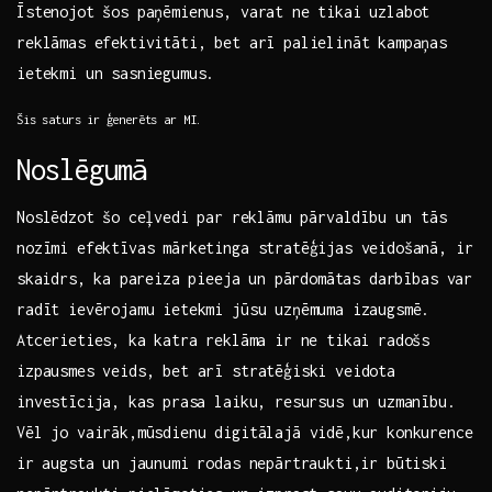
Īstenojot šos‌ paņēmienus, varat ne ​tikai uzlabot
reklāmas efektivitāti, bet arī palielināt kampaņas
ietekmi un sasniegumus.
Šis saturs ir⁤ ģenerēts ar MI.
Noslēgumā
Noslēdzot​ šo ⁣ceļvedi par⁤ reklāmu pārvaldību un tās
nozīmi efektīvas mārketinga stratēģijas veidošanā, ir
⁢skaidrs, ⁤ka pareiza pieeja un⁢ pārdomātas darbības ​var
radīt ievērojamu ietekmi jūsu uzņēmuma izaugsmē.
Atcerieties,⁤ ka katra ‍reklāma ir ne tikai radošs
izpausmes veids, bet ​arī ‌stratēģiski veidota
investīcija,⁣ kas prasa laiku, resursus un uzmanību.
Vēl ‌jo vairāk,mūsdienu digitālajā vidē,kur konkurence
ir ⁣augsta un ‍jaunumi rodas nepārtraukti,ir būtiski