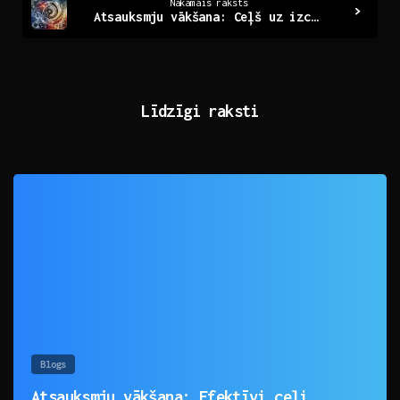
Nākamais raksts
Atsauksmju vākšana: Ceļš uz izcilību un uzlabošanu
Līdzīgi raksti
0
Blogs
Atsauksmju vākšana: Efektīvi ceļi