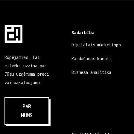
Sadarbība
Digitālais mārketings
Rūpējamies, lai
Pārdošanas kanāli
cilvēki uzzina par
Biznesa analītika
Jūsu uzņēmuma preci
vai pakalpojumu.
PAR
MUMS