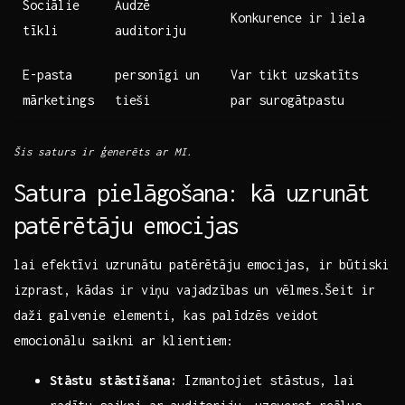
Sociālie⁢
Audzē
Konkurence ir ‍liela
tīkli
auditoriju
E-pasta
personīgi un
Var tikt uzskatīts
mārketings
⁤tieši
par surogātpastu
Šis saturs ir ģenerēts ar⁣ MI.
Satura ‍pielāgošana:⁣ kā uzrunāt
‌patērētāju emocijas
lai ⁤efektīvi⁣ uzrunātu patērētāju emocijas, ir būtiski
izprast,⁣ kādas⁤ ir viņu vajadzības⁣ un vēlmes.Šeit ir
daži galvenie elementi, kas palīdzēs⁤ veidot
emocionālu saikni ar klientiem:
Stāstu ‌stāstīšana:
Izmantojiet stāstus, lai⁤