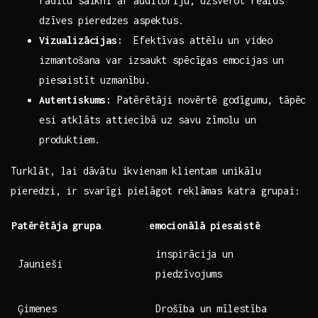
radītu saikni ar auditoriju, uzsverot reālus
⁤dzīves pieredzes aspektus.
Vizualizācijas:
‌ Efektīvas attēlu ⁣un video​
izmantošana‌ var ‌izsaukt spēcīgas emocijas un
piesaistīt uzmanību.
Autentiskums:
Patērētāji ‌novērtē godīgumu, ‌tāpēc
esi atklāts attiecībā uz savu zīmolu un
⁤produktiem.
Turklāt, lai ⁤dāvātu ikvienam klientam unikālu ​
pieredzi, ir svarīgi pielāgot reklāmas katra grupai:
Patērētāja grupa
emocionālā piesaistē
inspirācija un
Jaunieši
piedzīvojums
Ģimenes
Drošība un mīlestība