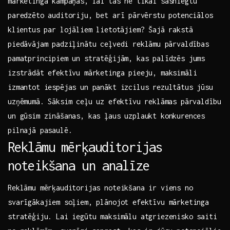
mārketinga kampaņas, lai tās ne tikai sasniegtu⁣
paredzēto ​auditoriju, bet arī ⁤pārvērstu potenciālos
⁣klientus par lojāliem lietotājiem? ​Šajā rakstā
piedāvājam padziļinātu ceļvedi reklāmu⁣ pārvaldības
pamatprincipiem un stratēģijām, kas‌ palīdzēs jums
izstrādāt efektīvu ​mārketinga pieeju, maksimāli
izmantot iespējas un panākt izcilus rezultātus jūsu
uzņēmumā. Sāksim ceļu uz ⁣efektīvu reklāmas pārvaldību
un ‌gūsim zināšanas, kas ļaus uzplaukt konkurences
pilnajā pasaulē.
Reklāmu⁣ mērķauditorijas
noteikšana​ un analīze
Reklāmu mērķauditorijas noteikšana ‍ir viens no
svarīgākajiem soļiem, plānojot efektīvu mārketinga
stratēģiju. Lai ‍iegūtu‌ maksimālu‍ atgriezenisko saiti