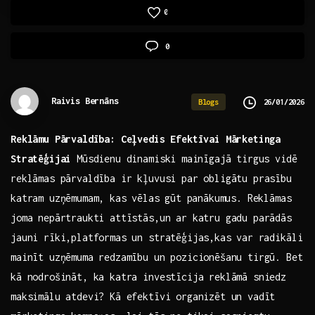
0
0
Raivis Bernāns
26/01/2026
Blogs
Reklāmu Pārvaldība: Ceļvedis Efektīvai Mārketinga
Stratēģijai
Mūsdienu dinamiski ⁤mainīgajā tirgus vidē
reklāmas pārvaldība ir kļuvusi‌ par obligātu prasību
katram uzņēmumam, ⁣kas vēlas ⁢gūt panākumus. Reklāmas⁣
joma nepārtraukti attīstās,un‌ ar katru gadu parādās
jauni rīki,platformas un stratēģijas,kas var ⁤radikāli
mainīt uzņēmuma redzamību un pozicionēšanu tirgū. Bet
‍kā nodrošināt, ka‌ katra investīcija reklāmā sniedz
maksimālu atdevi? ‌Kā efektīvi organizēt un vadīt‍