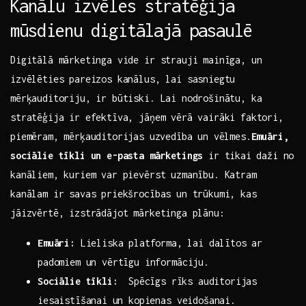
Kanālu izvēles stratēģija⁤
mūsdienu digitālajā⁢ pasaulē
Digitālā ​mārketinga vide ir ​strauji ‌mainīga, un
izvēlēties pareizos ​kanālus, ‌lai sasniegtu
mērķauditoriju, ir būtiski.‍ Lai nodrošinātu, ka
stratēģija ‍ir‍ efektīva, jāņem vērā vairāki faktori,
‌piemēram, mērķauditorijas ⁣uzvedība un vēlmes.
Emuāri,
sociālie tīkli un e-pasta mārketings
ir tikai ⁤daži ⁤no
kanāliem, kuriem var pievērst uzmanību. Katram
kanālam ir savas priekšrocības un trūkumi, kas⁤
jāizvērtē, izstrādājot mārketinga ‌plānu:
Emuāri:
Lieliska ‍platforma, ⁢lai dalītos ar
padomiem un vērtīgu informāciju.
Sociālie tīkli:
⁣ Spēcīgs ⁣rīks auditorijas
iesaistīšanai ⁢un kopienas veidošanai.