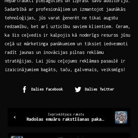
nepārtraukti pielāgoties un ⁤izprast savu auditoriju.
Sadarbībā ar ⁣profesionāļiem un izmantojot ⁢jaunākās⁢
tehnoloģijas, jūs varat⁢ ģenerēt ne ⁤tikai ‌augstu
redzamību, bet arī uzticību saviem klientiem. Ceram,
ka šis ​ceļvedis⁤ ir kalpojis kā noderīgs resurss jūsu
ceļā uz mārketinga panākumiem un tiksiet iedvesmoti
radīt jaunas un inovācijas pilnas reklāmu
stratēģijas.‌ Lai ⁢jūsu ceļojums‍ reklāmas pasaulē⁤ ir‌
izaicinājumiem ‍bagāts, taču, ⁢galvenais, veiksmīgs!
Dalies Facebook
Dalies Twitter
Continue
Iepriekšējais raksts
Radošas emuāru rakstīšanas pakalpojumu priekšrocības
Reading