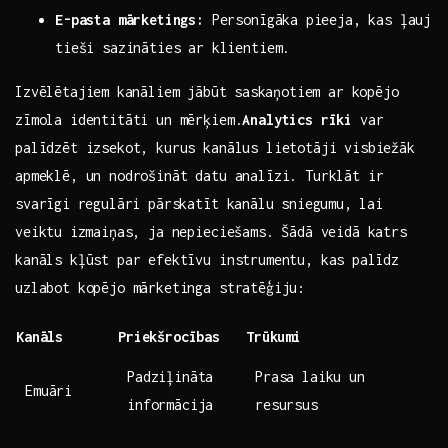
E-pasta‍ mārketings:
Personīgāka ⁤pieeja, ​kas ‍ļauj
tieši sazināties ar ​klientiem.
Izvēlētajiem⁣ kanāliem⁢ jābūt⁢ saskaņotiem ar kopējo
zīmola identitāti un mērķiem.
Analytics rīki
‌var⁤
palīdzēt izsekot, kurus kanālus lietotāji visbiežāk
apmeklē, un nodrošināt datu analīzi. Turklāt‍ ir
svarīgi⁢ regulāri pārskatīt ​kanālu⁤ sniegumu, ⁤lai
veiktu ⁣izmaiņas, ja nepieciešams. Šādā veidā‌ katrs
kanāls kļūst par efektīvu instrumentu, kas⁣ palīdz
‌uzlabot kopējo mārketinga stratēģiju:
Kanāls
Priekšrocības
Trūkumi
Padziļināta
Prasa laiku un
Emuāri
informācija
resursus