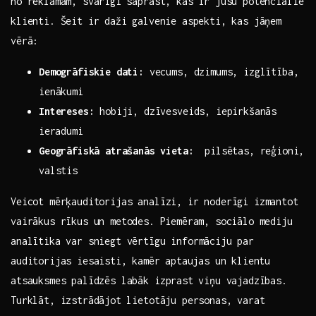
no reklāmām, svarīgi⁤ saprast, kas ir jūsu potenciālie⁢
klienti. Šeit‌ ir daži⁢ galvenie aspekti, kas jāņem
vērā:
Demogrāfiskie ‌dati:
‍vecums, dzimums, izglītība,
ienākumi
Intereses:
hobiji, dzīvesveids, iepirkšanās
⁣ieradumi
Geogrāfiskā atrašanās vieta:
​ pilsētas, reģioni,
valstis
Veicot mērķauditorijas analīzi, ir noderīgi izmantot
vairākus rīkus un metodes. ⁤Piemēram, sociālo mediju
analītika var sniegt vērtīgu informāciju par
auditorijas iesaisti,⁣ kamēr⁢ aptaujas​ un klientu
atsauksmes palīdzēs labāk izprast ⁣viņu vajadzības.
Turklāt, izstrādājot⁤ lietotāju personas, varat