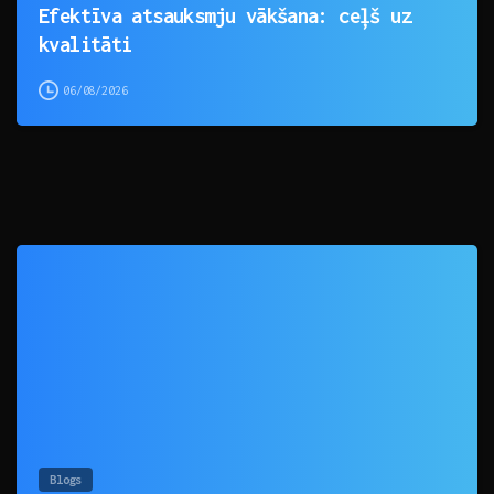
Efektīva atsauksmju vākšana: ceļš uz
kvalitāti
06/08/2026
0
Blogs