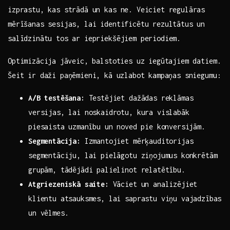
‍izprastu, kas ‌strādā un ‍kas ne. Veiciet regulāras
mērīšanas​ sesijas, lai identificētu rezultātus un
salīdzinātu tos ar iepriekšējiem​ periodiem.
Optimizācija⁣ jāveic, ‌balstoties uz iegūtajiem datiem.
‌Šeit ir ‌daži paņēmieni, kā ⁤uzlabot ​kampaņas sniegumu:
A/B testēšana:
Testējiet dažādas reklāmas
versijas, lai noskaidrotu, kura vislabāk
piesaista ⁤uzmanību un noved pie konversijām.
Segmentācija:
Izmantojiet mērķauditorijas
segmentāciju,‌ lai pielāgotu ziņojumus ‍konkrētām
grupām, tādējādi palielinot relatētību.
Atgriezeniskā saite:
‍Vāciet un analizējiet
klientu atsauksmes, lai saprastu viņu vajadzības
un vēlmes.