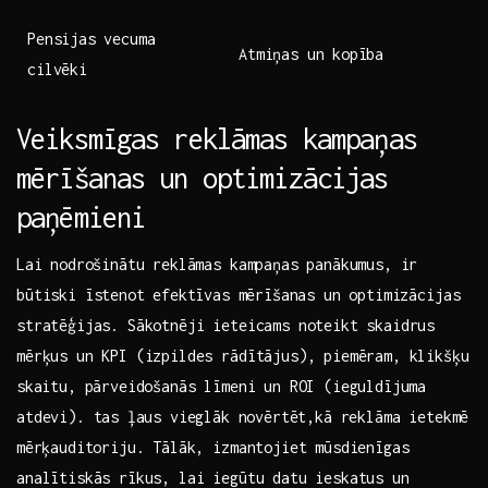
Pensijas⁢ vecuma
Atmiņas un⁤ kopība
‍cilvēki
Veiksmīgas reklāmas kampaņas
mērīšanas ​un ‍optimizācijas
paņēmieni
Lai⁣ nodrošinātu reklāmas kampaņas panākumus, ir
būtiski īstenot ⁣efektīvas ⁤mērīšanas un optimizācijas
stratēģijas. Sākotnēji ​ieteicams noteikt skaidrus
mērķus un KPI (izpildes rādītājus), piemēram, klikšķu
⁢skaitu, pārveidošanās‌ līmeni un ROI (ieguldījuma
atdevi). tas⁤ ļaus vieglāk ⁤novērtēt,kā reklāma ietekmē
⁤mērķauditoriju. Tālāk, izmantojiet mūsdienīgas
analītiskās ‌rīkus, lai iegūtu datu ieskatus ⁤un