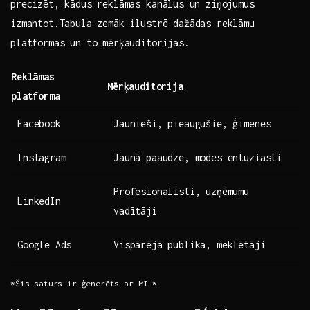
precizēt, kādus reklāmas kanālus⁢ un ziņojumus
izmantot.Tabula zemāk ilustrē dažādas reklāmu
platformas un to mērķauditorijas.
Reklāmas
Mērķauditorija
‍platforma
Facebook
Jaunieši, pieaugušie, ​ģimenes
Instagram
Jaunā​ paaudze, modes entuziasti
Profesionalisti, uzņēmumu
LinkedIn
vadītāji
Google⁢ Ads
Vispārējā ‍publika, meklētāji
*Šis saturs ir ​ģenerēts ar MI.*