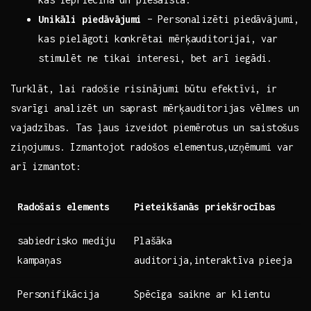
Unikāli ‍piedāvājumi
– Personalizēti ⁤piedāvājumi,
kas pielāgoti konkrētai ‍mērķauditorijai, var⁣
stimulēt ​ne tikai‍ interesi, ‍bet arī iegādi.
Turklāt, ⁣lai⁤ radošie risinājumi būtu‌ efektīvi, ir
svarīgi analizēt un saprast​ mērķauditorijas vēlmes un
⁤vajadzības.⁢ Tas⁤ ļaus izveidot⁤ piemērotus un saistošus
ziņojumus. Izmantojot radošos elementus,uzņēmumi var‌
arī izmantot:
Radošais elements
Pieteikšanās priekšrocības
sabiedrisko mediju
Plašāka
kampaņas
auditorija,interaktīva pieeja
Personifikācija
Spēcīga saikne ar klientu