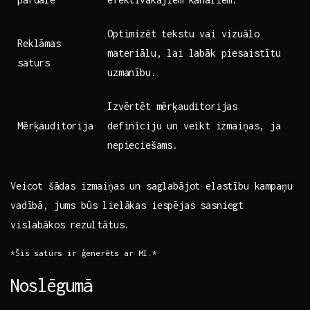
Optimizēt tekstu ​vai vizuālo
Reklāmas
‌materiālu, lai labāk piesaistītu
saturs
uzmanību.
Izvērtēt ​mērķauditorijas
Mērķauditorija
definīciju un veikt⁣ izmaiņas,‍ ja
nepieciešams.
Veicot⁢ šādas izmaiņas un saglabājot elastību kampaņu‍
vadībā, jums būs lielākas ​iespējas sasniegt
vislabākos⁣ rezultātus.
*Šis saturs ir ģenerēts ar⁤ MI.*
Noslēgumā