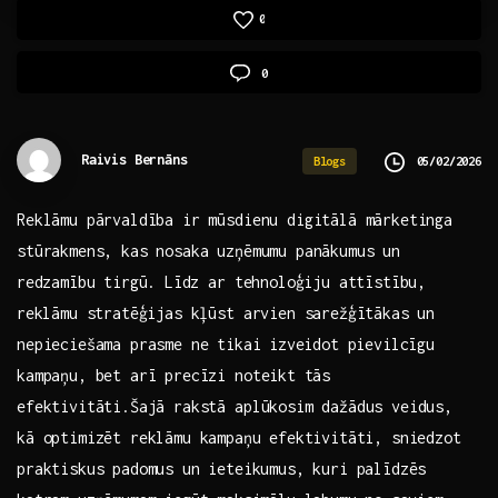
0
0
Raivis Bernāns
05/02/2026
Blogs
Reklāmu pārvaldība ir mūsdienu digitālā ​mārketinga
stūrakmens, kas‌ nosaka uzņēmumu panākumus‌ un
⁤redzamību tirgū. ⁤Līdz ar tehnoloģiju attīstību,
⁤reklāmu​ stratēģijas kļūst arvien sarežģītākas ​un
nepieciešama ‍prasme ne⁤ tikai⁢ izveidot pievilcīgu⁢
kampaņu, bet arī precīzi​ noteikt ⁣tās
‍efektivitāti.Šajā rakstā aplūkosim​ dažādus veidus,
‌kā optimizēt reklāmu kampaņu⁣ efektivitāti, sniedzot​
praktiskus padomus⁤ un ieteikumus, kuri palīdzēs