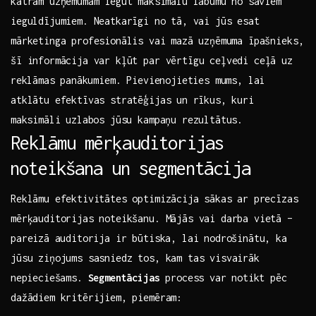
katram uzņēmumam ​iegūt⁢ maksimālu labumu no⁢ saviem
ieguldījumiem. Neatkarīgi no⁢ tā, vai jūs esat
mārketinga profesionālis vai mazā ⁢uzņēmuma īpašnieks,
šī informācija var kļūt par vērtīgu ceļvedi ceļā uz
⁢reklāmas ⁢panākumiem. Pievienojieties ‌mums, lai
atklātu efektīvas stratēģijas⁢ un‌ rīkus, kuri
⁣maksimāli uzlabos jūsu kampaņu rezultātus.
Reklāmu mērķauditorijas
⁢noteikšana ⁣un segmentācija
Reklāmu efektivitātes optimizācija ‌sākas ⁢ar precīzas
mērķauditorijas noteikšanu. Mājās‍ vai darba vietā⁤ –
pareizā⁣ auditorija ir būtiska, lai nodrošinātu, ⁣ka
jūsu ziņojums sasniedz tos, kam tas visvairāk
⁢nepieciešams.​
Segmentācijas
process var ⁢notikt pēc
dažādiem kritērijiem, piemēram: