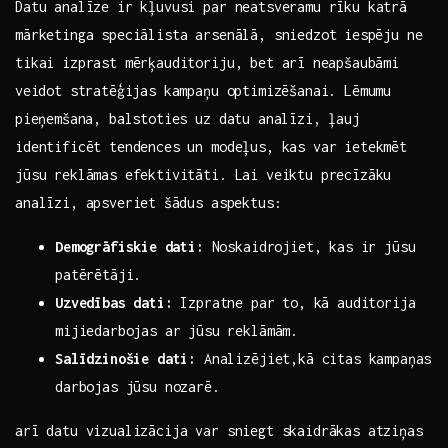
Datu analīze ir kļuvusi par neatsveramu rīku katrā
mārketinga ‍speciālista ‌arsenālā,‌ sniedzot⁤ iespēju ⁤ne
tikai izprast mērķauditoriju, bet arī⁤ neapšaubāmi
⁤veidot stratēģijas‍ kampaņu optimizēšanai. Lēmumu
⁣pieņemšana, balstoties uz datu analīzi, ļauj
identificēt tendences un ‌modeļus, kas var‍ ietekmēt
jūsu reklāmas efektivitāti. Lai veiktu precīzāku ​
analīzi, apsveriet⁤ šādus aspektus:
Demogrāfiskie⁤ dati:
Noskaidrojiet, kas ir jūsu
patērētāji.
Uzvedības dati:
Izpratne par to, ⁢kā auditorija
mijiedarbojas ar jūsu reklāmām.
Salīdzinošie dati:
‌Analizējiet,kā citas kampaņas
darbojas jūsu nozarē.
arī datu‌ vizualizācija var sniegt skaidrākas atziņas