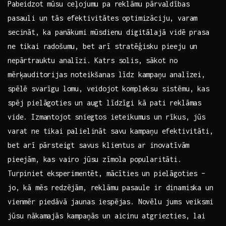
Pabeidzot mūsu ceļojumu⁢ pa reklāmu pārvaldības
pasauli un tās efektivitātes optimizāciju, varam
secināt,⁢ ka panākumi mūsdienu ​digitālajā vidē prasa
ne tikai​ radošumu, bet arī stratēģisku pieeju un
nepārtrauktu analīzi. ‌Katrs solis,⁢ sākot no‍
mērķauditorijas noteikšanas līdz kampaņu analīzei,
spēlē‌ svarīgu lomu, veidojot kompleksu sistēmu, kas
spēj‌ pielāgoties un augt līdzīgi ‌kā pati reklāmas
vide. Izmantojot⁣ sniegtos ieteikumus un rīkus, jūs
‍varat ne tikai palielināt savu kampaņu ⁤efektivitāti,
bet arī⁣ pārsteigt savus klientus ⁢ar ‌inovatīvām
pieejām, kas vairo jūsu zīmola⁤ popularitāti.
Turpiniet ⁤eksperimentēt, mācīties un pielāgoties ⁣–
jo, kā mēs ‍redzējām, reklāmu pasaule ir dinamiska un
vienmēr piedāvā ‍jaunas iespējas. ‍Novēlu⁤ jums veiksmi
jūsu nākamajās kampaņās​ un ‍aicinu⁤ atgriezties, lai