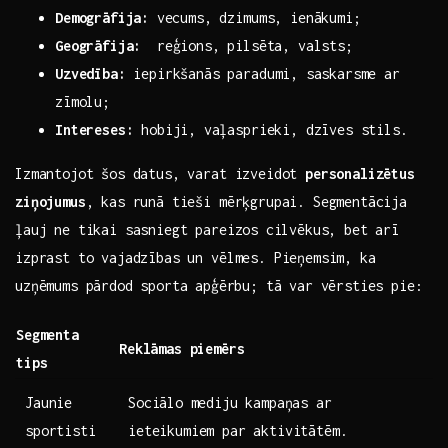
Demogrāfija:
⁢vecums, dzimums, ienākumi;
Geogrāfija:
‍ reģions, ⁢pilsēta, valsts;
Uzvedība:
iepirkšanās paradumi, ⁣saskarsme ar
zīmolu;
Intereses:
hobiji, ⁣vaļasprieki, dzīves stils.
Izmantojot šos datus, varat izveidot
personalizētus
ziņojumus
, kas runā tieši mērķgrupai. ​Segmentācija
ļauj ne tikai sasniegt pareizos⁤ cilvēkus, bet arī
izprast to vajadzības un vēlmes. Pieņemsim, ka⁤
uzņēmums pārdod sporta⁣ apģērbu; ‍tā var vērsties ​pie:
Segmenta
Reklāmas piemērs
tips
Jaunie
Sociālo ⁤mediju kampaņas ar
sportisti
ieteikumiem par aktivitātēm.