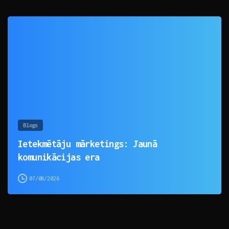
0
Blogs
Ietekmētāju mārketings: Jaunā
komunikācijas era
07/08/2026