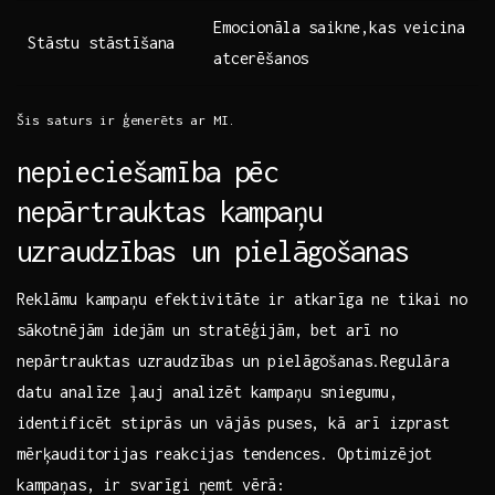
Emocionāla saikne,kas veicina
Stāstu stāstīšana
atcerēšanos
Šis saturs ir ģenerēts ar MI.
nepieciešamība pēc
nepārtrauktas kampaņu
uzraudzības un pielāgošanas
Reklāmu kampaņu ‍efektivitāte ir atkarīga ne tikai⁤ no
⁤sākotnējām idejām un stratēģijām, bet arī no
nepārtrauktas uzraudzības un pielāgošanas.Regulāra
datu analīze ⁢ļauj analizēt kampaņu sniegumu,
identificēt stiprās un vājās⁣ puses, kā arī izprast
mērķauditorijas reakcijas ⁣tendences. Optimizējot
kampaņas, ir svarīgi ņemt vērā: