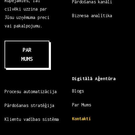
Rūpējamies, lai
Pārdošanas kanāli
cilvēki uzzina par
Biznesa analītika
Jūsu uzņēmuma preci
vai pakalpojumu.
PAR
MUMS
Digitālā Aģentūra
Blogs
Procesu automatizācija
Par Mums
Pārdošanas stratēģija
Kontakti
Klientu vadības sistēma