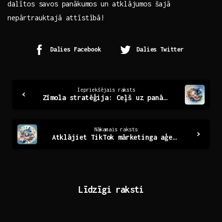
⁣dalītos savos panākumos⁤ un atklājumos šajā
nepārtrauktajā attīstībā!
Dalies Facebook
Dalies Twitter
Continue
Iepriekšējais raksts
Zīmola stratēģija: Ceļš uz panākumiem un ilgtspēju
Reading
Nākamais raksts
Atklājiet TikTok mārketinga aģentūru jauno potenciālu
Līdzīgi raksti