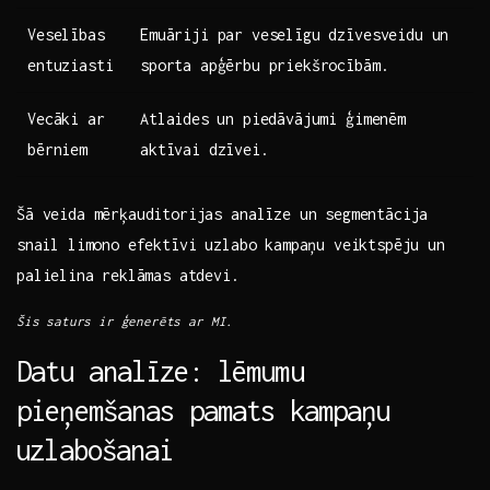
Veselības
Emuāriji par veselīgu dzīvesveidu un
entuziasti
sporta ​apģērbu priekšrocībām.
Vecāki​ ar
Atlaides⁢ un piedāvājumi ģimenēm
bērniem
aktīvai dzīvei.
Šā veida mērķauditorijas analīze un segmentācija
⁤snail limono efektīvi uzlabo kampaņu veiktspēju‍ un
palielina ⁤reklāmas atdevi.
Šis ⁣saturs ​ir ģenerēts ​ar MI.
Datu analīze: lēmumu
pieņemšanas pamats ‌kampaņu
⁤uzlabošanai