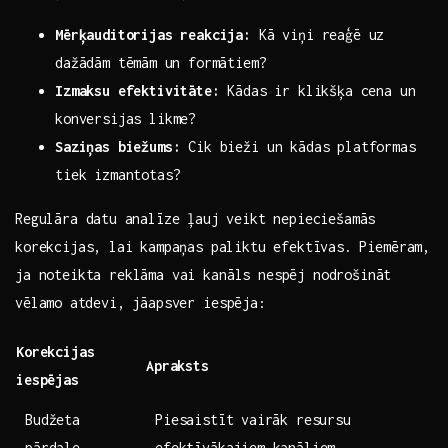
Mērķauditorijas ‌reakcija:
Kā viņi ‍reaģē uz⁤
dažādām tēmām⁢ un formātiem?
Izmaksu efektivitāte:
⁤Kādas ir klikšķa‌ cena un ​
konversijas likme?
Saziņas biežums:
Cik bieži un kādas platformas ​
tiek izmantotas?
Regulāra datu⁢ analīze ‍ļauj⁢ veikt nepieciešamās
korekcijas, ⁤lai kampaņas⁤ paliktu efektīvas.⁤ Piemēram,
ja noteikta reklāma vai kanāls nespēj nodrošināt
vēlamo ⁣atdevi, jāapsver iespēja:
Korekcijas⁤
Apraksts
iespējas
Budžeta‌
Piesaistīt⁢ vairāk resursu
pārdale
efektīvākajiem‌ kanāliem.