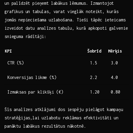
un palīdzēt pieņemt labākus ⁤lēmumus. Izmantojot
‍grafikus un ‍tabulas,‌ varat vieglāk noteikt, ⁢kurās​
jomās nepieciešama uzlabošana. Tieši tāpēc ⁤ieteicams‍
izveidot datu ​analīzes⁤ tabulu, ​kurā apkopoti​ galvenie
snieguma rādītāji:
KPI
Šobrīd
Mērķis
CTR (%)
1.5
3.0
Konversijas likme (%)
2.2
4.0
Izmaksas ⁣par klikšķi (€)
1.20
0.80
Šīs analīzes atklājumi⁣ dos‍ iespēju pielāgot‌ kampaņu
stratēģijas,lai uzlabotu reklāmas efektivitāti un
panāktu ​labākus‌ rezultātus nākotnē.