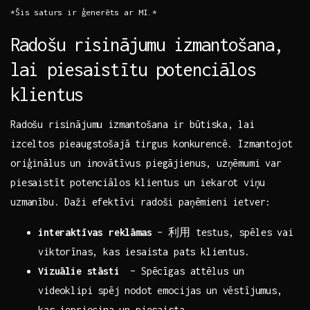
*Šis saturs ir ģenerēts ar ‍MI.*
Radošu risinājumu izmantošana,⁢
lai piesaistītu potenciālos
klientus
Radošu risinājumu‌ izmantošana‍ ir būtiska, lai
izceltos pieaugstošajā ⁢tirgus konkurencē. Izmantojot
oriģinālus un ‌inovātīvus piegājienus,​ uzņēmumi⁢ var
piesaistīt potenciālos‌ klientus un‍ iekarot ⁤viņu⁢
uzmanību. Daži efektīvi radoši paņēmieni ietver:
interaktīvas‍ reklāmas
– 利用 testus, spēles vai
viktorīnas, kas ⁢iesaista pats klientus.
Vizuālie stāsti
‌ – Spēcīgas attēlus ‍un
videoklipi spēj nodot emocijas un‌ vēstījumus,
kas iepriecina ⁤un piesaista.