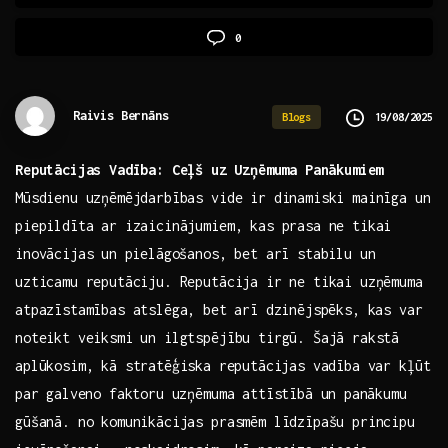
0
Raivis Bernāns
19/08/2025
Blogs
Reputācijas Vadība: Ceļš ⁣uz Uzņēmuma Panākumiem
Mūsdienu uzņēmējdarbības vide ir dinamiski mainīga un
piepildīta ar izaicinājumiem, kas prasa ne tikai
inovācijas ⁢un pielāgošanos, bet arī stabilu un
uzticamu reputāciju. Reputācija ‌ir ne tikai uzņēmuma
atpazīstamības atslēga, bet⁢ arī‌ dzinējspēks, kas var
noteikt‌ veiksmi un ‍ilgtspējību tirgū. Šajā rakstā
aplūkosim, kā stratēģiska⁤ reputācijas vadība var kļūt
par ⁣galveno faktoru uzņēmuma ​attīstībā un⁣ panākumu
gūšanā. ​no komunikācijas prasmēm līdzīpašu principu