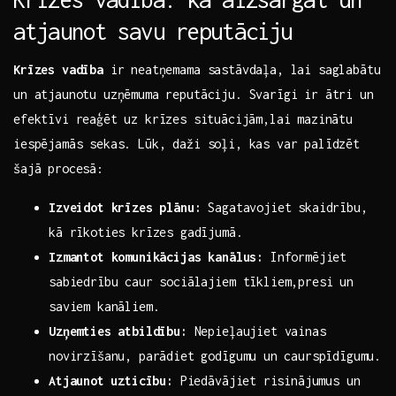
atjaunot savu‌ reputāciju
Krīzes vadība
ir neatņemama sastāvdaļa, lai saglabātu
un atjaunotu uzņēmuma reputāciju. Svarīgi ir ​ātri un
efektīvi reaģēt uz krīzes ⁢situācijām,lai mazinātu
iespējamās sekas. Lūk, daži soļi, kas var palīdzēt
šajā​ procesā:
Izveidot krīzes‌ plānu:
Sagatavojiet skaidrību,
kā rīkoties krīzes gadījumā.
Izmantot komunikācijas kanālus:
Informējiet
sabiedrību caur sociālajiem tīkliem,presi un
saviem kanāliem.
Uzņemties atbildību:
Nepieļaujiet‍ vainas
novirzīšanu, parādiet godīgumu un⁤ caurspīdīgumu.
Atjaunot ⁢uzticību:
Piedāvājiet⁣ risinājumus un