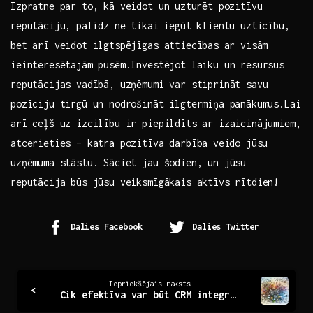
Izpratne ‍par to, ‌kā veidot un ⁢uzturēt pozitīvu
reputāciju, ⁤palīdz ne tikai iegūt klientu uzticību,
bet arī veidot ilgtspējīgas attiecības ⁣ar visām
ieinteresētajām pusēm.Investējot laiku un resursus
reputācijas vadībā, uzņēmumi var stiprināt ​savu
pozīciju tirgū un nodrošināt ilgtermiņa panākumus.Lai
arī ceļš uz izcilību ir piepildīts ar‍ izaicinājumiem,⁢
atcerieties​ – katra pozitīva darbība⁢ veido jūsu
uzņēmuma stāstu. Sāciet jau‌ šodien, un jūsu
reputācija būs ‌jūsu veiksmīgākais aktīvs rītdien!
Dalies Facebook
Dalies Twitter
Continue
Iepriekšējais raksts
Cik efektīva var būt CRM integrācija jūsu uzņēmumā?
Reading