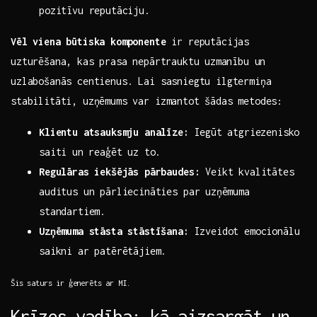
pozitīvu reputāciju.
Vēl viena būtiska komponente
ir reputācijas
uzturēšana,⁤ kas prasa nepārtrauktu ⁢uzmanību un
uzlabošanās centienus. Lai sasniegtu ilgtermiņa
stabilitāti, uzņēmums var izmantot šādas metodes:
Klientu atsauksmju ‌analīze:
Iegūt ⁣atgriezenisko
saiti ⁢un reaģēt uz to.
Regulāras iekšējās pārbaudes:
Veikt kvalitātes
auditus un pārliecināties ​par⁢ uzņēmuma
standartiem.
Uzņēmuma stāsta stāstīšana:
Izveidot emocionālu
saikni ar patērētājiem.
Šis saturs ir ģenerēts ar MI.
Krīzes vadība: kā‍ aizsargāt un