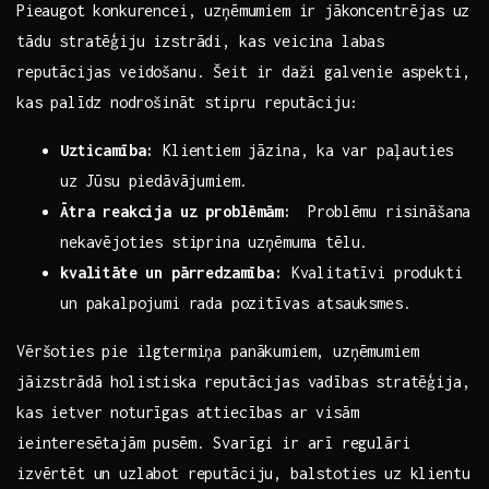
⁢Pieaugot konkurencei, uzņēmumiem ir⁤ jākoncentrējas uz
tādu stratēģiju ​izstrādi, kas veicina labas
reputācijas veidošanu. Šeit ir⁢ daži galvenie aspekti,
kas⁤ palīdz ⁣nodrošināt stipru reputāciju:
Uzticamība:
Klientiem jāzina, ⁤ka⁣ var paļauties
⁣uz Jūsu ‌piedāvājumiem.
Ātra reakcija uz problēmām:
​ Problēmu risināšana
nekavējoties stiprina uzņēmuma tēlu.
kvalitāte un pārredzamība:
Kvalitatīvi produkti
un pakalpojumi rada pozitīvas atsauksmes.
Vēršoties ‌pie ilgtermiņa panākumiem,‌ uzņēmumiem
jāizstrādā holistiska reputācijas vadības stratēģija,
kas ietver noturīgas attiecības ar visām
ieinteresētajām pusēm. Svarīgi ir arī⁤ regulāri
izvērtēt un uzlabot‌ reputāciju, balstoties uz‍ klientu