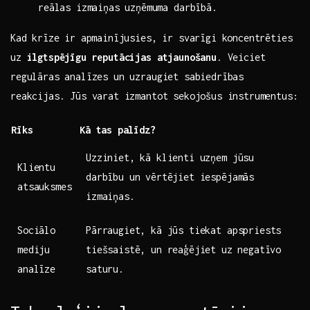
reālas izmaiņas uzņēmuma darbībā.
Kad⁤ krīze ir apmainījusies, ir svarīgi koncentrēties‌
uz
ilgtspējīgu reputācijas atjaunošanu
. Veiciet
regulāras analīzes un uzraugiet ​sabiedrības
reakcijas. Jūs varat izmantot sekojošus instrumentus:
Rīks
Kā tas ⁤palīdz?
Uzziniet, kā klienti uzņem jūsu
Klientu
darbību un ‌vērtējiet iespējamās
atsauksmes
izmaiņas.
Sociālo
Pārraugiet,​ kā jūs tiekat apspriests
mediju
tiešsaistē, un reaģējiet uz⁤ negatīvo
analīze
saturu.