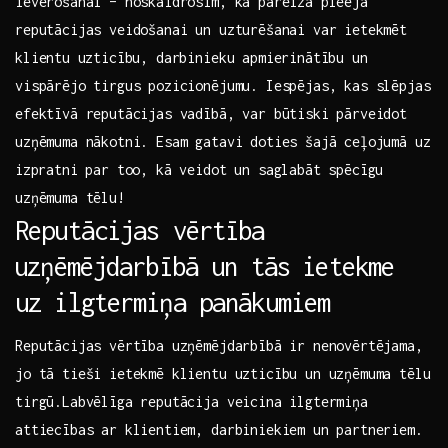
ievērošanai – ​noskaidrosim, kā pareiza⁤ pieeja
reputācijas veidošanai un uzturēšanai var ietekmēt ​
klientu⁤ uzticību, ​darbinieku apmierinātību un
vispārējo tirgus pozicionējumu. Iespējas, kas slēpjas
efektīvā reputācijas vadībā, var būtiski pārveidot
uzņēmuma nākotni. Esam gatavi doties šajā ceļojumā uz
⁢izpratni par too, kā veidot un saglabāt spēcīgu
uzņēmuma tēlu!
Reputācijas vērtība
⁤uzņēmējdarbībā un tās ⁣ietekme
uz ilgtermiņa panākumiem
Reputācijas vērtība uzņēmējdarbībā ir nenovērtējama,
jo tā tieši ietekmē klientu ‍uzticību un uzņēmuma​ tēlu
tirgū.Labvēlīga reputācija veicina ilgtermiņa
attiecības​ ar klientiem, darbiniekiem un partneriem.