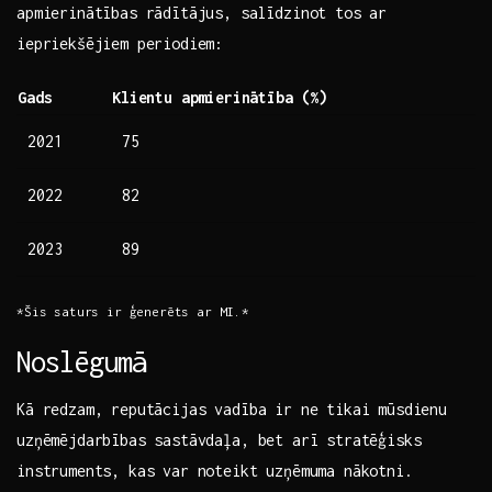
apmierinātības rādītājus, salīdzinot tos ar​
iepriekšējiem periodiem:
Gads
Klientu apmierinātība (%)
2021
75
2022
82
2023
89
*Šis saturs ir ģenerēts ar⁤ MI.*
Noslēgumā
Kā redzam, reputācijas vadība ir ne tikai mūsdienu
uzņēmējdarbības sastāvdaļa, bet arī stratēģisks
instruments, kas var noteikt uzņēmuma nākotni.​