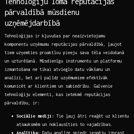
Tehnoloģiju⁣ loma reputācijas
pārvaldībā mūsdienu‌
uzņēmējdarbībā
Tehnoloģijas ⁤ir kļuvušas par ⁢neaizvietojamu
komponentu​ uzņēmumu reputācijas​ pārvaldībā, ļaujot
tiem uzņemties proaktīvu ‌pieeju sava ​tēla veidošanā
un uzturēšanā. Mūsdienīgu instrumentu un platformu
izmantošana ne ⁤tikai atvieglo datu vākšanu un
analīzi, bet arī palīdz ‌uzņēmumiem efektīvāk
komunicēt ar⁣ klientiem un sabiedrību. Galvenie
tehnoloģiju elementi, kas ietekmē reputācijas ​
pārvaldību, ⁢ir:
Sociālie mediji:
Tie ļauj ātri reaģēt uz klientu
atsauksmēm un⁤ noklausīties ​to vajadzības.
Analītika:
Datu analīze sniedz iespēju izprast