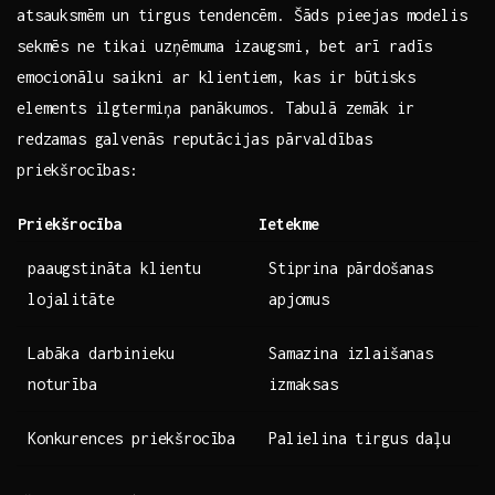
atsauksmēm un⁣ tirgus tendencēm. Šāds pieejas modelis
sekmēs ne tikai uzņēmuma izaugsmi, bet arī radīs
emocionālu saikni ar klientiem, kas ir būtisks
elements ilgtermiņa⁢ panākumos.⁢ Tabulā zemāk⁤ ir
redzamas galvenās reputācijas pārvaldības
priekšrocības:
Priekšrocība
Ietekme
paaugstināta klientu
Stiprina pārdošanas
lojalitāte
apjomus
Labāka darbinieku
Samazina izlaišanas
noturība
izmaksas
Konkurences priekšrocība
Palielina tirgus daļu