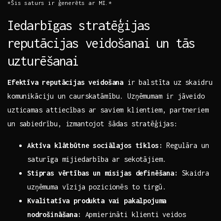
*Šis saturs ir ģenerēts ar MI.*
Iedarbīgas stratēģijas
reputācijas veidošanai ⁤un tās
uzturēšanai
Efektīva ⁤reputācijas‌ veidošana
ir balstīta uz skaidru
komunikāciju​ un caurskatāmību. Uzņēmumam ir jāveido​
uzticamas attiecības ar saviem klientiem, partneriem
un sabiedrību, izmantojot šādas stratēģijas:
Aktīva klātbūtne sociālajos tīklos:
Regulāra un
saturīga mijiedarbība ar sekotājiem.
Stipras vērtības un misijas definēšana:
Skaidra
uzņēmuma vīzija pozicionēs to⁣ tirgū.
Kvalitatīva produkta vai pakalpojuma
nodrošināšana:
Apmierināti klienti veidos