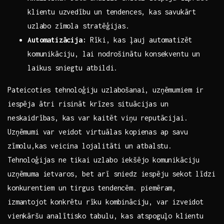
klientu uzvedību un tendences, kas savukārt
uzlabo zīmola stratēģijas.
Automatizācija:
Rīki, kas‍ ļauj automatizēt
komunikāciju, lai nodrošinātu konsekventu⁢ un
laikus sniegtu atbildi.
Pateicoties tehnoloģiju uzlabošanai, ​uzņēmumiem ir ​
iespēja ātri risināt krīzes​ situācijas un
neskaidrības, ⁣kas var kaitēt viņu reputācijai.
Uzņēmumi var veidot virtuālas kopienas ap ⁣savu
⁢zīmolu,kas veicina lojalitāti un ⁤atbalstu.
Tehnoloģijas ne tikai uzlabo iekšējo komunikāciju
uzņēmuma ietvaros, bet arī sniedz iespēju sekot līdzi
konkurentiem un tirgus tendencēm. piemēram,⁢
izmantojot‌ konkrētu rīku kombināciju, var ‌izveidot
vienkāršu analītisko⁣ tabulu, kas atspoguļo klientu