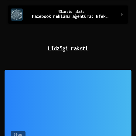
Nākamais raksts
Facebook reklāmu aģentūra: Efektīva stratēģija jūsu zīmola izaugsmei
Līdzīgi raksti
0
Blogs