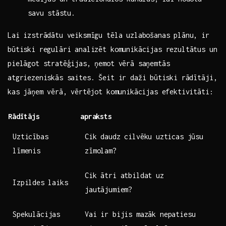
savu ⁤stāstu.
Lai izstrādātu veiksmīgu tēla uzlabošanas plānu, ir
būtiski regulāri analizēt komunikācijas rezultātus un
pielāgot stratēģijas, ‍ņemot vērā saņemtās
atgriezeniskās saites. Šeit ir daži ⁣būtiski rādītāji,
kas jāņem vērā,⁤ vērtējot komunikācijas efektivitāti:
Rādītājs
apraksts
Uzticības
Cik daudz cilvēku ⁣uzticas ⁤jūsu
līmenis
zīmolam?
Cik ātri atbildat uz⁢
Izpildes ⁤laiks
jautājumiem?
Spekulācijas
Vai ir bijis mazāk nepatiesu