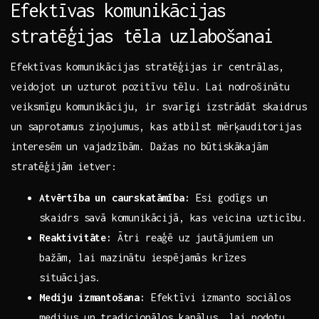
Efektīvas komunikācijas
stratēģijas tēla ​uzlabošanai
Efektīvas komunikācijas stratēģijas ir centrālas,⁣
veidojot un uzturot pozitīvu tēlu. Lai nodrošinātu
veiksmīgu ​komunikāciju, ir svarīgi izstrādāt skaidrus
un saprotamus ziņojumus, kas atbilst mērķauditorijas
interesēm​ un‍ vajadzībām. Dažas no būtiskākajām
stratēģijām ietver:
Atvērtība un ​caurskatāmība:
Esi godīgs⁤ un
skaidrs ⁣savā komunikācijā, kas veicina uzticību.
Reaktivitāte:
Ātri reaģē ⁣uz jautājumiem un
bažām, lai ‍mazinātu⁣ iespējamās krīzes
situācijas.
Mediju izmantošana:
Efektīvi⁤ izmanto sociālos
medijus un tradicionālos kanālus, lai​ nodotu