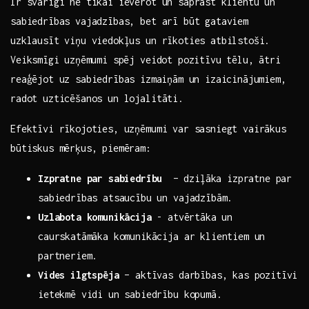
Ir svarīgi ne tikai ievērot un saprast klientu⁣ un ​
sabiedrības ‍vajadzības, bet arī būt gataviem
uzklausīt viņu viedokļus un‌ rīkoties atbilstoši.
Veiksmīgi⁤ uzņēmumi spēj veidot pozitīvu‍ tēlu,‌ ātri
‍reaģējot uz sabiedrības ⁢izmaiņām un izaicinājumiem,
‌radot‌ uzticēšanos un lojalitāti.
Efektīvi rīkojoties, uzņēmumi var sasniegt vairākus
būtiskus mērķus, piemēram:
Izpratne par sabiedrību
⁢ – ⁢dziļāka izpratne par
sabiedrības atsaucību un vajadzībām.
Uzlabota komunikācija
⁤-‌ atvērtāka un
caurskatāmāka komunikācija ‍ar klientiem un
partneriem.
Vides ilgtspēja
– aktīvas darbības, kas pozitīvi
ietekmē‍ vidi un sabiedrību kopumā.