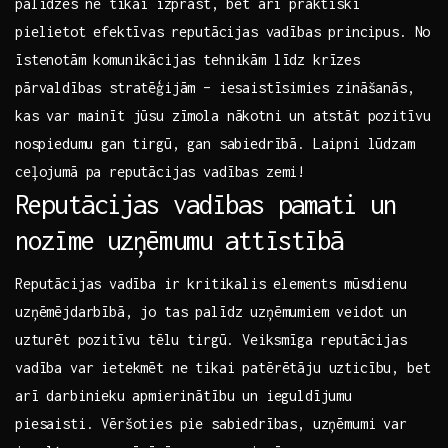
palīdzēs ⁢ne⁣ tikai‍ izprast, bet arī praktiski
pielietot ⁢efektīvas⁢ reputācijas vadības ​principus. No
īstenotām komunikācijas​ tehnikām līdz krīzes
pārvaldības stratēģijām – ⁢iesaistīsimies zināšanās,
kas var mainīt jūsu zīmola nākotni un ⁤atstāt pozitīvu
⁣nospiedumu gan tirgū, gan‌ sabiedrībā. Laipni lūdzam
ceļojumā pa reputācijas vadības zemi!
Reputācijas vadības pamati un
nozīme uzņēmumu attīstībā
Reputācijas⁢ vadība ir ⁣kritikalis elements mūsdienu
uzņēmējdarbībā, jo tas palīdz uzņēmumiem veidot un
⁢uzturēt pozitīvu ⁢tēlu tirgū. Veiksmīga reputācijas
vadība var ietekmēt ne tikai patērētāju uzticību, bet
arī darbinieku ⁤apmierinātību un ieguldījumu
piesaisti. Vēršoties pie⁢ sabiedrības, uzņēmumi var