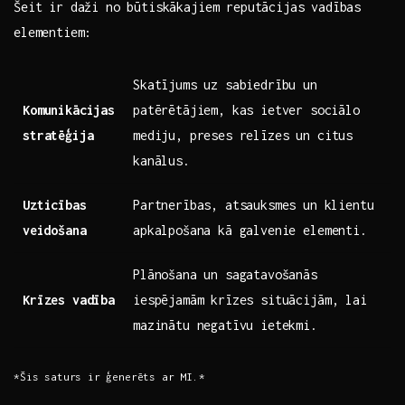
Šeit ir daži no būtiskākajiem reputācijas vadības
elementiem:
Skatījums uz ‍sabiedrību ‌un
Komunikācijas
patērētājiem, kas​ ietver ⁣sociālo
stratēģija
mediju, preses‍ relīzes un​ citus
kanālus.
Uzticības
Partnerības, atsauksmes ⁣un klientu
⁣veidošana
apkalpošana kā galvenie ‌elementi.
Plānošana un sagatavošanās
Krīzes vadība
iespējamām krīzes situācijām, lai
mazinātu negatīvu ietekmi.
*Šis saturs ir ⁢ģenerēts⁣ ar MI.*