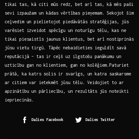
tikai tas, ⁤kā citi mūs ⁤redz, bet arī tas, kā mēs paši
sevi izpaužam un kādas​ vērtības pieņemam. ‌Sekojot​ šim
ceļvedim un pielietojot piedāvātās stratēģijas, jūs
varēsiet izveidot spēcīgu ⁤un noturīgu⁢ tēlu, kas ne⁤
tikai piesaistīs jaunus klientus, bet arī nostiprinās
jūsu vietu tirgū. Tāpēc nebaidieties ieguldīt⁢ savā
reputācijā – tas ir ceļš uz ⁢ilgstošu panākumu un
uzticību gan no klientiem, gan no kolēģiem.Paturiet
prātā, ka katrs ‍solis ir svarīgs, un katra saskarsme
ar citiem ​var ietekmēt jūsu⁤ tēlu. Veidojiet to ar
apzinātību un pārliecību, ‌un rezultāts⁢ jūs noteikti
iepriecinās.
Dalies Facebook
Dalies Twitter