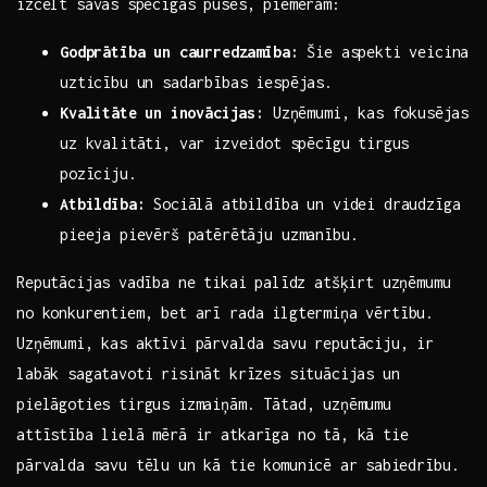
izcelt savas ⁢spēcīgās puses, piemēram:
Godprātība ‍un caurredzamība:
Šie aspekti veicina
uzticību un sadarbības ​iespējas.
Kvalitāte un⁢ inovācijas:
Uzņēmumi, kas fokusējas
uz kvalitāti, var izveidot⁣ spēcīgu tirgus
pozīciju.
Atbildība:
Sociālā‍ atbildība un videi draudzīga
pieeja pievērš patērētāju uzmanību.
Reputācijas ⁤vadība ne⁤ tikai palīdz atšķirt uzņēmumu
no konkurentiem, bet‍ arī rada ilgtermiņa ‌vērtību.
Uzņēmumi, kas aktīvi pārvalda savu reputāciju,‌ ir
labāk sagatavoti risināt⁤ krīzes situācijas un
pielāgoties tirgus izmaiņām. Tātad, uzņēmumu
attīstība lielā mērā ir atkarīga no tā, kā tie
pārvalda savu tēlu un ‍kā tie komunicē ⁣ar⁣ sabiedrību.