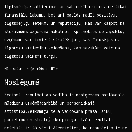
Ilgtspējīgas⁢ attiecības ⁣ar sabiedrību ⁤sniedz ne tikai
‌finansiālu labumu,‍ bet arī⁣ palīdz‍ radīt pozitīvu,‍
ilgtspējīgu ietekmi un reputāciju,⁤ kas var kalpot kā
stūrakmens ⁤uzņēmuma nākotnei. Apzinoties šo aspektu,
⁤uzņēmumi var ieviest stratēģijas, kas fokusējas uz⁢
ilgstošu attiecību veidošanu, kas ‌savukārt veicina
ilgstošu veiksmi ⁤tirgū.
*Šis saturs ir ģenerēts ​ar​ MI.*
Noslēgumā
Secinot, reputācijas vadība ir ⁤neatņemama sastāvdaļa
mūsdienu uzņēmējdarbībā un​ personiskajā
attīstībā.Veiksmīga ​tēla veidošana prasa laiku,​
pacietību un stratēģisku pieeju, ‍taču rezultāti
noteikti ir tā vērti.Atcerieties, ka reputācija ​ir ne