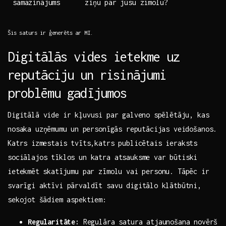
samazinājums
ziņu ⁣par‌ jūsu zīmolu?
Šis saturs ir ‌ģenerēts ar ​MI.
Digitālās vides ietekme uz
reputāciju ⁣un risinājumi
problēmu gadījumos
Digitālā vide ir kļuvusi ⁢par galveno ⁢spēlētāju, kas
nosaka uzņēmumu ⁢un⁤ personīgās reputācijas veidošanos.
Katrs ⁢izmestais tvīts,katrs publicētais ieraksts
sociālajos tīklos un katra atsauksme var būtiski
ietekmēt⁣ skatījumu par zīmolu vai personu. Tāpēc ir
svarīgi aktīvi pārvaldīt savu digitālo ⁤klātbūtni,
sekojot⁣ šādiem‌ aspektiem:
Regularitāte:
Regulāra satura atjaunošana novērš