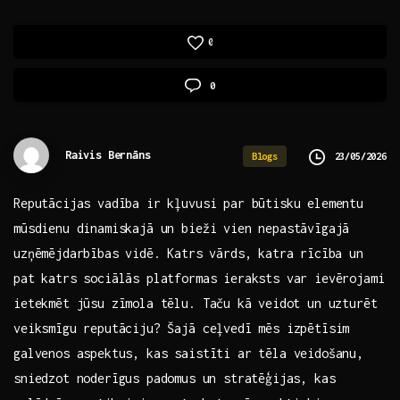
0
0
Raivis Bernāns
23/05/2026
Blogs
Reputācijas vadība ir kļuvusi par būtisku elementu
mūsdienu ​dinamiskajā un bieži vien nepastāvīgajā
uzņēmējdarbības vidē. ⁣Katrs vārds, katra rīcība un
pat​ katrs ​sociālās platformas ‌ieraksts var ievērojami
‌ietekmēt jūsu zīmola tēlu. Taču ⁣kā veidot un uzturēt​
veiksmīgu reputāciju? Šajā ‍ceļvedī mēs izpētīsim
‍galvenos aspektus, kas saistīti ar tēla veidošanu,
sniedzot noderīgus padomus ⁢un stratēģijas, kas