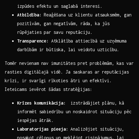
izpūdes efektu‌ un saglabā interesi.
Atbildība:
Reaģēšana uz ‌klientu​ atsauksmēm, gan
pozitīvām, gan negatīvām, ‍rāda, ka jūs
rūpējaties par⁢ savu reputāciju.
Transparence:
Atklātība attiecībā uz uzņēmuma
darbībām ir būtiska, lai veidotu uzticību.
Tomēr ‍nevienam nav imunitātes pret problēmām, kas var⁤
rasties digitālajā vidē. Ja saskaras ar⁤ reputācijas
krīzi, ir ‍svarīgi rīkoties ātri‌ un ⁤efektīvi.
Ieteicams‌ ievērot šādas⁣ stratēģijas:
Krīzes komunikācija:
‌ izstrādājiet plānu, kā
informēt ​sabiedrību un noskaidrot situāciju ‌pēc⁣
iespējas ātrāk.
Laboratorijas pieeja:
Analizējiet situāciju,
nosakot cēloņus un meklējot risinājumus, lai