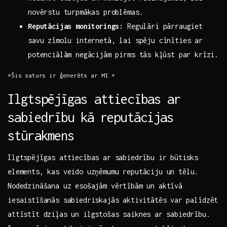
novērstu turpmākas problēmas.
Reputācijas monitorings:
‌Regulāri pārraugiet‌
savu zīmolu internetā, lai spēju cīnīties ar⁤
potenciālām negācijām pirms tās ⁣kļūst par krīzi.
*Šis‍ saturs​ ir ģenerēts ar MI.*
Ilgtspējīgas attiecības ar​
sabiedrību⁤ kā reputācijas
stūrakmens
Ilgtspējīgas attiecības ⁣ar sabiedrību ir ⁤būtisks
elements, kas veido uzņēmumu reputāciju un tēlu.
Nodedzināšana ‍uz esošajām vērtībām un aktīvā
iesaistīšanās sabiedriskajās⁢ aktivitātēs var ⁣palīdzēt
attīstīt dziļas un ilgstošas​ saiknes ⁤ar sabiedrību.