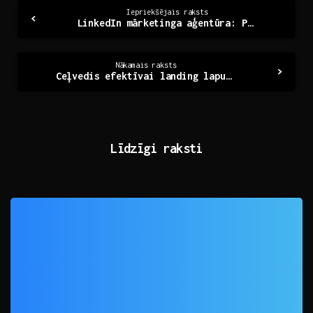
Continue
Iepriekšējais raksts
LinkedIn mārketinga aģentūra: Panākumu atslēga uzņēmumiem
Reading
Nākamais raksts
Ceļvedis efektīvai landing lapu izstrādei: no idejas līdz panākumiem
Līdzīgi raksti
0