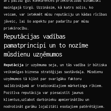
⁢arī palīdz gūt⁤ konkurences priekšrocības dinamiski
mainīgajā⁤ tirgū. Uzzināsim, kā katrs‍ solis, ko
veicam, var ietekmēt mūsu reputāciju un kādas rīcības
jāveic, lai šo ⁤aspektu par ⁢padarītu⁤ par⁤ mūsu
‌priekšrocību.
Reputācijas vadības
pamatprincipi⁣ un to nozīme
mūsdienu uzņēmumos
Reputācija
ir uzņēmuma seja, ⁢un tās vadība ir būtiska
veiksmīgas biznesa stratēģijas sastāvdaļa. Mūsdienu
uzņēmumos tā kļūst par svarīgāku faktoru
salīdzinājumā ar tradiconālajiem ‌mārketinga rīkiem.
Pozitīva reputācija var piesaistīt ⁢jaunus
klientus,uzlabot darbinieku apmierinātību un
nodrošināt garāku lojalitāti esošajiem patērētājiem.