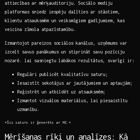
attiecības⁣ ar mērķauditoriju. Sociālo mediju
platformas sniedz iespēju dalīties ar stāstiem,
klientu atsauksmēm un veiksmīgiem gadījumiem, kas
veicina zīmola atpazīstamību.
Izmantojot pareizos sociālos kanālus, uzņēmums var
izcelt ‌savus panākumus ⁤un stiprināt savu ‌pozīciju
nozarē. lai ⁤sasniegtu labākos rezultātus, svarīgi ir:
Regulāri publicēt kvalitatīvu⁤ saturu;
Iesaistīt sekotājus ar jautājumiem un aptaujām;
Reģistrēt un atbildēt uz atsauksmēm;
Izmantot vizuālos materiālus,⁤ lai piesaistītu
uzmanību.
*Šis saturs​ ir ģenerēts‌ ar MI.*
Mērīšanas rīki⁣ un analīzes: Kā