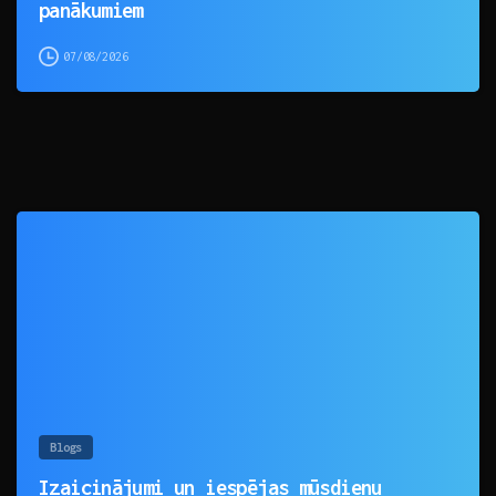
panākumiem
07/08/2026
0
Blogs
Izaicinājumi un iespējas mūsdienu