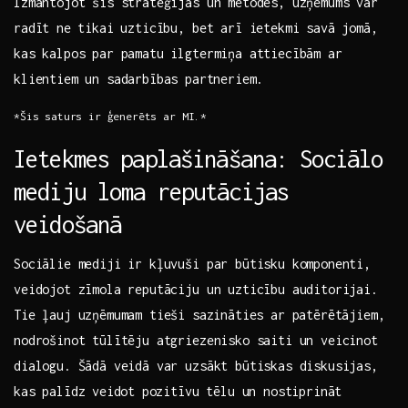
Izmantojot šīs stratēģijas un metodes, uzņēmums var
radīt ne⁣ tikai uzticību, bet arī ietekmi savā jomā,
kas kalpos par pamatu ilgtermiņa attiecībām‌ ar
klientiem​ un sadarbības⁢ partneriem.
*Šis saturs ir ģenerēts ar MI.*
Ietekmes ⁤paplašināšana: ⁢Sociālo
mediju loma reputācijas
veidošanā
Sociālie mediji ir ‍kļuvuši par būtisku komponenti,
veidojot zīmola reputāciju un uzticību auditorijai.
‌Tie ļauj uzņēmumam tieši⁤ sazināties‍ ar patērētājiem,
nodrošinot tūlītēju atgriezenisko saiti un veicinot
dialogu. Šādā veidā var uzsākt būtiskas diskusijas,‍
kas palīdz ⁢veidot⁢ pozitīvu tēlu un nostiprināt