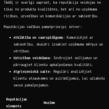
Tādēļ‍ ir svarīgi saprast,‌ ka reputācija veidojas ne
tikai no produkta kvalitātes, bet arī no uzņēmuma
rīcības, uzvedības un komunikācijas ar sabiedrību.
Reputācijas vadības ‍pamatprincipi ietver:
Atklātība un caurspīdīgums
:⁣ Komunicējot ar ​
sabiedrību, ⁢skaidri izsakiet uzņēmuma mērķus un
vērtības.
Uzticības veidošana
: Ievērojiet solījumus ⁣un
pārraugiet klientu apkalpošanas kvalitāti.
Atgriezeniskā saite
: Regulāri analizējiet
klientu atsauksmes un aizrādījumus, lai uzlabotu
savus ⁤pakalpojumus.
Reputācijas
Nozīme
elements