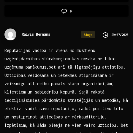
0
Raivis Bernāns
29/07/2025
Blogs
Reputācijas vadība ir viens no ⁢mūsdienu
uzņēmējdarbības stūrakmeņiem,kas nosaka ne tikai
uzņēmuma panākumus,bet arī tā ilgtspējīgu attīstību.
Uzticības veidošana un⁤ ietekmes⁤ stiprināšana ir
veiksmīgu attiecību​ pamats starp ‍organizācijām,
klientiem un sabiedrību kopumā. ⁣Šajā rakstā
iedziļināsimies pārdomātās stratēģijās un metodēs, kā
efektīvi ⁣vadīt savu ​reputāciju, ⁣radot pozitīvu tēlu
‍un nostiprinot ‍attiecības ar ‍mērķauditoriju. ​
Izpētīsim, kā​ šāda pieeja ne vien vairo uzticību, bet