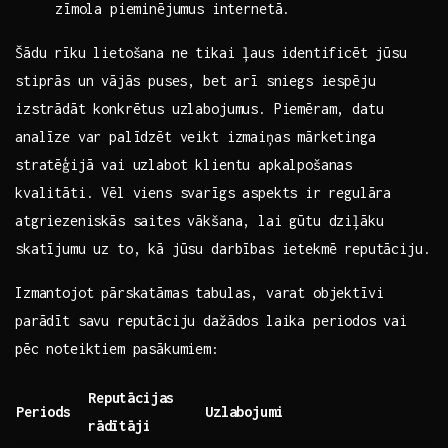
zīmola pieminējumus ‍internetā.
Šādu rīku lietošana ne ⁣tikai ļaus identificēt jūsu
stiprās un⁢ vājās puses, bet arī sniegs iespēju
izstrādāt konkrētus uzlabojumus. Piemēram, datu
analīze var palīdzēt veikt izmaiņas mārketinga
stratēģijā vai uzlabot klientu apkalpošanas
kvalitāti. ​Vēl viens svarīgs aspekts ir ⁣regulāra
atgriezeniskās saites vākšana, lai gūtu dziļāku
skatījumu uz to, kā jūsu darbības‌ ietekmē reputāciju.
Izmantojot pārskatāmas tabulas, varat objektīvi
parādīt savu reputāciju dažādos laika periodos vai
pēc‍ noteiktiem pasākumiem:
Reputācijas
Periods
Uzlabojumi
⁣rādītāji