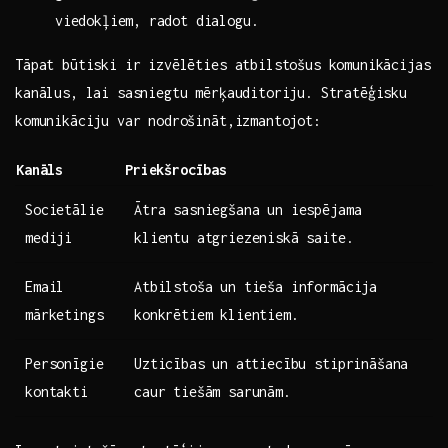
⁣viedokļiem,⁢ radot dialogu.
Tāpat būtiski ir izvēlēties atbilstošus komunikācijas
kanālus, lai sasniegtu mērķauditoriju. Stratēģisku
komunikāciju var nodrošināt,izmantojot:
Kanāls
Priekšrocības
Societālie
Ātra sasniegšana un iespējama
mediji
klientu atgriezeniskā saite.
Email
Atbilstoša un tieša informācija
mārketings
konkrētiem klientiem.
Personīgie
Uzticības⁢ un attiecību stiprināšana
kontakti
caur tiešām sarunām.