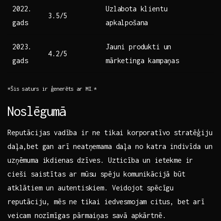
2022.
Uzlabota klientu ​
3.5/5
gads
apkalpošana
2023.
Jauni produkti un
4.2/5
gads
mārketinga kampaņas
*Šis saturs ir ģenerēts ar MI.*
Noslēgumā
Reputācijas vadība ir ne tikai korporatīvo stratēģiju
daļa,bet gan arī neatņemama daļa no katra⁤ indivīda un
uzņēmuma ikdienas dzīves. Uzticība un ietekme ir
cieši saistītas ar mūsu spēju ‌komunikācijā būt
atklātiem un autentiskiem. Veidojot spēcīgu
reputāciju, mēs ne tikai iedvesmojam citus, bet arī
veicam nozīmīgas pārmaiņas savā‍ apkārtnē.