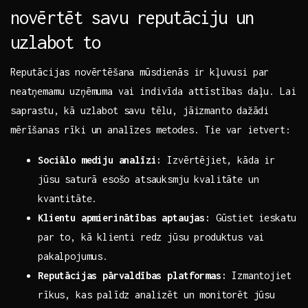
novērtēt ‌savu reputāciju⁤ un
uzlabot to
Reputācijas novērtēšana mūsdienās ir kļuvusi‌ par
neatņemamu uzņēmuma vai indivīda attīstības daļu. Lai
saprastu,‍ kā uzlabot​ savu tēlu, jāizmanto⁤ dažādi
mērīšanas rīki un analīzes metodes. Tie var ietvert:
Sociālo​ mediju analīzi:
Izvērtējiet, kāda ir
jūsu saturā esošo​ atsauksmju kvalitāte un
kvantitāte.
Klientu apmierinātības aptaujas:
Gūstiet ieskatu
par to, kā klienti redz jūsu produktus vai
pakalpojumus.
Reputācijas pārvaldības platformas:
Izmantojiet
‌rīkus, kas palīdz analizēt un monitorēt jūsu