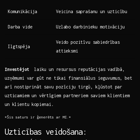
Komunikācija
Veicina saprašanu ‍un​ uzticību
Darba vide
Uzlabo darbinieku motivāciju
Veido ‌pozitīvu sabiedrības
Ilgtspēja
attieksmi
Investējot
​ laiku un resursus reputācijas ⁤vadībā,
uzņēmumi var gūt ne tikai finansiālus ieguvumus, bet
arī⁤ nostiprināt savu pozīciju tirgū, kļūstot par
uzticamiem un ​vērtīgiem partneriem saviem​ klientiem
un​ klientu kopienai.
*Šis saturs ir‌ ģenerēts ar MI.*
Uzticības veidošana: