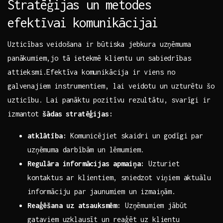
Stratēģijas un ‍metodes
efektīvai komunikācijai
Uzticības veidošana ir būtiska jebkura uzņēmuma
panākumiem,jo tā ietekmē klientu un sabiedrības
attieksmi.Efektīva komunikācija ir viens no
galvenajiem instrumentiem, lai veidotu un uzturētu šo
uzticību. Lai panāktu ​pozitīvu rezultātu, svarīgi ir
izmantot⁢
šādas stratēģijas:
atklātība:
Komunicējiet skaidri un godīgi par
uzņēmuma ​darbībām un lēmumiem.
Regulāra informācijas apmaiņa:
Uzturiet
kontaktus ar klientiem, sniedzot viņiem aktuālu
informāciju par jaunumiem un izmaiņām.
Reaģēšana uz⁤ atsauksmēm:
Uzņēmumiem jābūt
gataviem uzklausīt‍ un reaģēt uz klientu