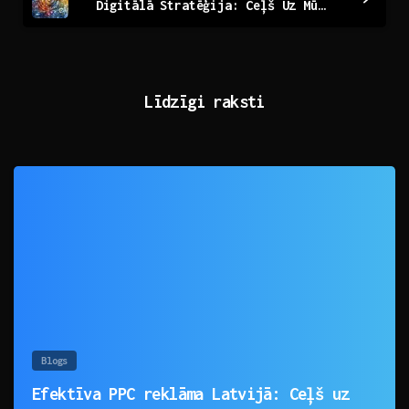
Digitālā Stratēģija: Ceļš Uz Mūsdienu Biznesa Veiksmi
Līdzīgi raksti
0
Blogs
Efektīva PPC reklāma Latvijā: Ceļš uz