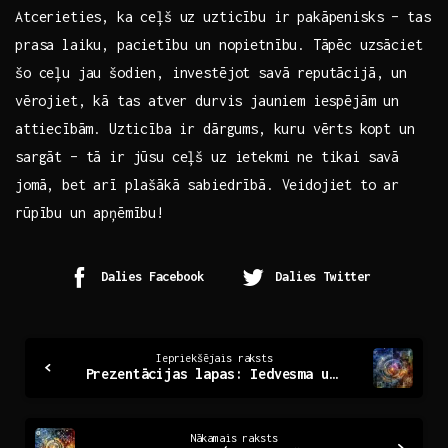
Atcerieties, ka ceļš uz uzticību‌ ir pakāpenisks ‍– tas
prasa‍ laiku, pacietību un nopietnību. ⁢Tāpēc uzsāciet
šo ceļu jau šodien, investējot savā reputācijā, un
⁢vērojiet, kā tas atver durvis jauniem iespējām un
⁤attiecībām. ​Uzticība ir dārgums, kuru vērts⁤ kopt un
sargāt – tā ir jūsu ceļš uz ietekmi ne tikai savā
jomā, bet ​arī plašākā‌ sabiedrībā. Veidojiet to ar
rūpību un​ apņēmību!
Dalies Facebook
Dalies Twitter
Continue
Iepriekšējais raksts
Prezentācijas lapas: Iedvesma un efektivitāte jūsu idejām
Reading
Nākamais raksts