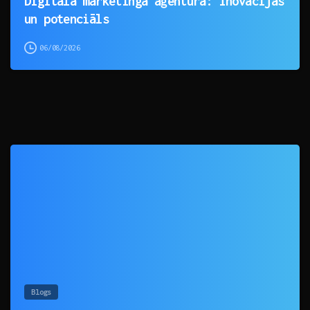
Digitālā mārketinga aģentūra: Inovācijas
un potenciāls
06/08/2026
0
Blogs