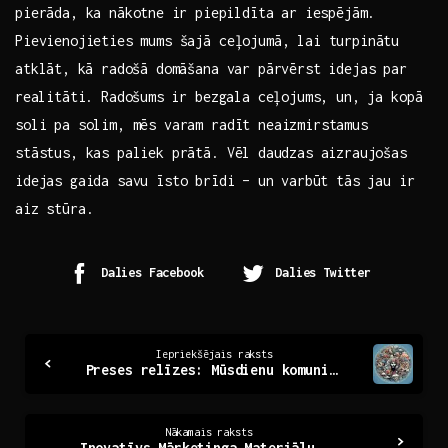
pierāda, ka nākotne⁤ ir ⁤piepildīta ar iespējām. ​
Pievienojieties mums šajā ceļojumā, lai turpinātu
atklāt,⁤ kā radošā ‍domāšana var pārvērst idejas par
⁤realitāti. Radošums⁤ ir bezgala ‌ceļojums, un,​ ja kopā
soli pa solim, mēs varam radīt neaizmirstamus
stāstus, kas ​paliek prātā. Vēl⁤ daudzas aizraujošas
idejas gaida savu īsto⁢ brīdi –⁢ un varbūt⁢ tās ‍jau ir
aiz stūra.
Dalies Facebook
Dalies Twitter
Continue
Iepriekšējais raksts
Preses relīzes: Mūsdienu komunikācijas pamats un nozīme
Reading
Nākamais raksts
Inovatīvs Mārketinga Materiālu Dizains: Radošums un Efektivitāte