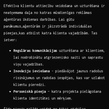
Efektīva⁤ klientu attiecību veidošana un uzturēšana ir
neatņemama daļa no katras‍ mūsdienīgas ‍reklāmas
aģentūras ikdienas darbības. Lai gūtu
panākumus,aģentūrām ir jāizstrādā individuālas
pieejas,kas atbilst⁤ katra⁤ klienta vajadzībām.⁣ Tas
ietver:
Regulāras komunikācijas
uzturēšana ar klientiem,
lai ⁢nodrošinātu atgriezenisko⁤ saiti un‌ saprastu‍
viņu vajadzības.
Inovāciju ieviešana
‍- piedāvājot jaunus⁢ radošus
risinājumus un radošas ⁣iespējas, kas var ⁢uzlabot
klientu pieredzi.
Personiskā ⁤pieeja
– katra projekta pielāgošana
klienta identitātei un mērķiem.
Šāda pieeja palīdz ⁤veidot ne tikai stabilas