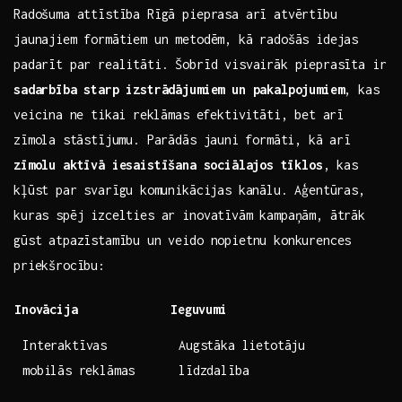
Radošuma attīstība Rīgā pieprasa arī atvērtību ​
jaunajiem formātiem un metodēm, kā radošās idejas
padarīt par realitāti. Šobrīd visvairāk pieprasīta ‍ir
sadarbība starp izstrādājumiem un pakalpojumiem
, ‍kas
veicina⁣ ne​ tikai ⁣reklāmas efektivitāti, bet arī
zīmola ⁣stāstījumu. Parādās jauni⁢ formāti, ‌kā arī
zīmolu aktīvā iesaistīšana⁢ sociālajos⁣ tīklos
, kas
kļūst‌ par svarīgu⁣ komunikācijas kanālu.​ Aģentūras,
kuras‍ spēj izcelties‍ ar ​inovatīvām kampaņām, ātrāk
gūst atpazīstamību un veido nopietnu konkurences
priekšrocību: ‌ ⁢ ‌ ⁣
Inovācija
Ieguvumi
Interaktīvas‌
Augstāka lietotāju
mobilās⁢ reklāmas
līdzdalība