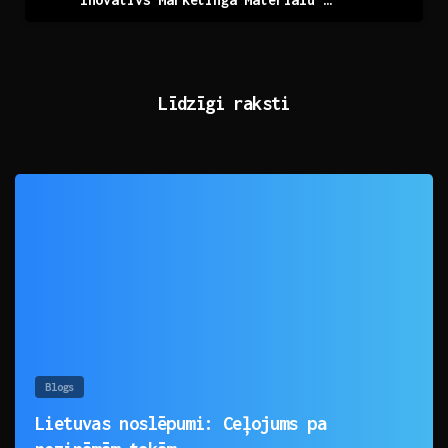
Līdzīgi raksti
0
Blogs
Lietuvas noslēpumi: Ceļojums pa