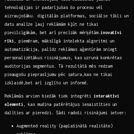
tehnoloģijas⁢ ir padarījušas šo procesu vēl
aizraujošāku. digitālās platformas, sociālie tīkli un
datu analīze ļauj reklāmām kļūt ‍ne tikai
pievilcīgākām, bet ‌arī precīzāk⁢ mērķētām.
inovatīvi
rīki
, piemēram, ⁣mākslīgā intelekta algoritmi⁢ un
automatizācija, palīdz reklāmas aģentūrām⁤ sniegt
personalizētākus risinājumus,⁤ kas uzrunā konkrētas
auditorijas segmentus. ‌Tā rezultātā mēs redzam
pieaugošu pieprasījumu pēc‌ satura,kas ⁣ne ⁣tikai
⁢izklaidē,bet arī izglīto⁢ un informē.
Reklāmās arvien biežāk tiek integrēti
interaktīvi
elementi
, kas mudina patērētājus iesaistīties un
dalīties‍ ar pieredzi. Šādi radoši risinājumi⁣ ietver:
Augmented ‌reality (paplašinātā‍ realitāte)