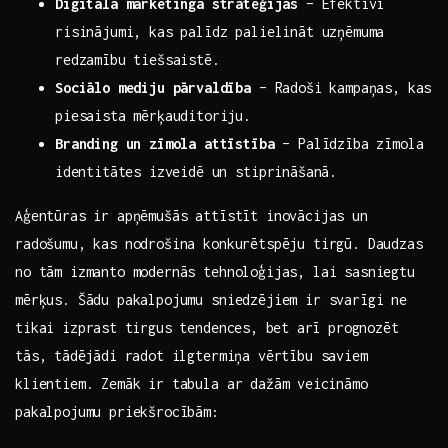
Digitālā mārketinga stratēģijas
– Efektīvi
risinājumi, kas palīdz palielināt uzņēmuma
redzamību tiešsaistē.
Sociālo mediju‌ pārvaldība
– Radoši‌ kampaņas, kas
piesaista mērķauditoriju.
Branding un zīmola attīstība
– Palīdzība zīmola
⁢identitātes izveidē ​un stiprināšanā.
Aģentūras ir apņēmušās attīstīt inovācijas un
radošumu, ​kas nodrošina konkurētspēju tirgū. Daudzas
no tām izmanto​ modernās tehnoloģijas, lai‌ sasniegtu
mērķus. ‌Šādu pakalpojumu sniedzējiem ir svarīgi‍ ne
tikai izprast ⁤tirgus tendences,⁣ bet ⁤arī prognozēt
tās, ⁤tādējādi​ radot ilgtermiņa‍ vērtību‍ saviem
klientiem. Zemāk ir tabula ar dažām ⁢veicināmo
pakalpojumu priekšrocībām: