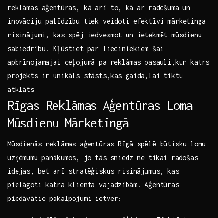
reklāmas aģentūras, kā arī to, kā ⁢ar radošuma‌ un
inovāciju palīdzību tiek veidoti efektīvi mārketinga
risinājumi,‌ kas spēj iedvesmot un ietekmēt mūsdienu
sabiedrību. ⁣Kļūstiet‌ par lieciniekiem šai
apbrīnojamajai​ ceļojumā pa ⁣reklāmas ​pasauli,kur⁣ katrs
projekts ir unikāls stāsts,kas‌ gaida,lai tiktu
atklāts.
Rīgas Reklāmas⁣ Aģentūras Loma
Mūsdienu Mārketingā
Mūsdienās reklāmas aģentūras Rīgā spēlē būtisku lomu
uzņēmumu⁢ panākumos, jo tās sniedz ne ⁢tikai radošas
idejas,⁢ bet arī stratēģiskus risinājumus, kas
pielāgoti katra klienta vajadzībām.‌ Aģentūras
piedāvātie pakalpojumi ietver: