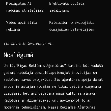
Pielāgotas AI
Efektīvāks budžeta‌
radošās stratēģijas
sadalījums
Vides ⁢apzinātība
Pateicība ⁢no ekoloģiski
reklāmā
domājošiem patērētājiem
Šis saturs ⁤ir ģenerēts ar MI.
Noslēgumā
Un tā,”Rīgas ‍Reklāmas Aģentūras” turpina būt ⁤vadošā
gaisma radošajā​ pasaulē,apvienojot ​inovācijas un​
radošumu savos ⁤projektos. Šīs aģentūras spēja domāt
⁢ārpus ierastajām robežām ‌ne tikai veicina ⁣uzņēmumu⁢
izaugsmi,⁣ bet ‍arī bagātina mūsu kultūras ainavu.
Radošums ir dzinējspēks, un, apvienojot to ⁣ar
‌modernām tehnoloģijām, Rīgas Reklāmas​ Aģentūras