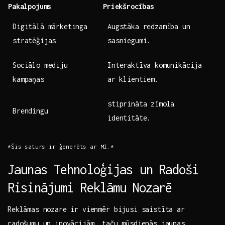
Pakalpojums
Priekšrocības
Digitālā mārketinga
Augstāka redzamība un
stratēģijas
sasniegumi.
Sociālo mediju
Interaktīva komunikācija
kampaņas
⁤ar klientiem.
stiprināta zīmola
Brendingu
‍identitāte.
*Šis saturs ir ģenerēts ar⁢ MI.*
Jaunas Tehnoloģijas un⁢ Radoši
Risinājumi Reklāmu⁣ Nozarē
Reklāmas nozare ir vienmēr bijusi‍ saistīta ar
radošumu un inovācijām, taču mūsdienās jaunas