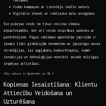
reklāmas
Video kampaņas ar lietotāju radītu saturu
Digitālie stendi ar reāllaika⁣ datu sniegšanu
Šie pieejas ⁢veidi ne tikai ⁤veicina zīmola
atpazīstamību, bet arī veido stiprākas saiknes ‍ar⁤
patērētājiem. Rīgas reklāmas aģentūrām joprojām ir
jāseko līdzi globālajām tendencēm un jāpielāgo savas
stratēģijas, lai saglabātu konkurētspēju, tomēr​
inovācijas⁤ un tehnoloģijas‍ noteikti sniedz milzīgas
iespējas attīstībai.
*Šis saturs ⁤ir ģenerēts ar MI.*
Kopienas Iesaistīšana: Klientu
Attiecību Veidošana un
Uzturēšana