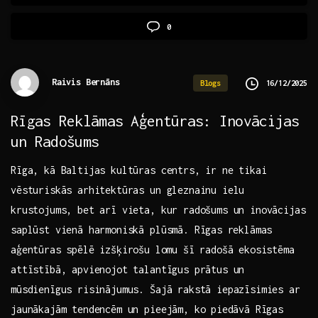
0
Raivis Bernāns
16/12/2025
Blogs
Rīgas Reklāmas Aģentūras: Inovācijas
un Radošums
Rīga, kā Baltijas kultūras centrs, ir ne tikai
vēsturiskās arhitektūras un gleznainu ielu
krustojums, bet arī vieta, kur radošums un inovācijas
saplūst vienā harmoniskā plūsmā. Rīgas ⁤reklāmas
aģentūras spēlē izšķirošu⁢ lomu šī radošā ekosistēma
attīstībā, apvienojot talantīgus prātus un
mūsdienīgus risinājumus.‍ Šajā rakstā iepazīsimies ar
jaunākajām tendencēm un pieejām, ko ⁢piedāvā Rīgas