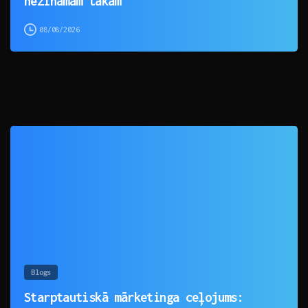
nezināmām takām
08/08/2026
0
Blogs
Starptautiskā mārketinga ceļojums: