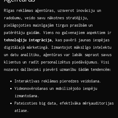
Rīgas reklāmas aģentūras, uzsverot inovāciju un
radošumu, veido savu nākotnes ⁣stratēģiju,
pielāgojoties mainīgajām tirgus​ prasībām‍ un​
patērētāju gaidām. Viens no‌ galvenajiem ‌aspektiem ir
tehnoloģiju integrācija
, kas pavērš jaunas iespējas
digitālajā mārketingā. Izmantojot⁢ mākslīgo‍ intelektu
un datu analītiku,⁤ aģentūras ‍var​ labāk ​saprast savus
klientus un radīt⁣ personalizētus piedāvājumus. Visi
nozares ⁣dalībnieki pievērš uzmanību‌ šādām ⁤tendencēm: ​
Interaktīvas reklāmas pieredzes veidošana.
Videonovērošanas un mobilizējošo‌ iespēju
izmantošana.
Pateicoties⁢ big data, efektīvāka mērķauditorijas​
atlase.