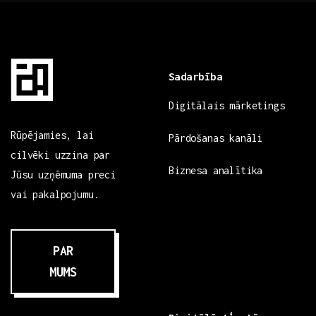
Sadarbība
Digitālais mārketings
Rūpējamies, lai
Pārdošanas kanāli
cilvēki uzzina par
Biznesa analītika
Jūsu uzņēmuma preci
vai pakalpojumu.
PAR
MUMS