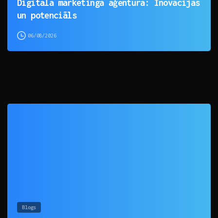
Digitālā mārketinga aģentūra: Inovācijas
un potenciāls
06/08/2026
0
Blogs