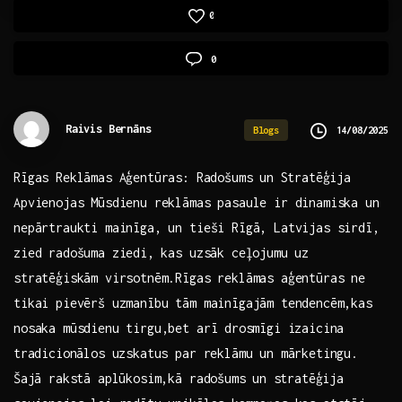
0
0
Raivis Bernāns
14/08/2025
Blogs
Rīgas Reklāmas Aģentūras:⁣ Radošums ⁢un Stratēģija
Apvienojas Mūsdienu​ reklāmas pasaule ir dinamiska un
nepārtraukti mainīga, un‌ tieši Rīgā, Latvijas sirdī,
zied radošuma ziedi, ⁣kas uzsāk ceļojumu uz
stratēģiskām virsotnēm.Rīgas reklāmas aģentūras ne‌
tikai pievērš uzmanību tām mainīgajām tendencēm,kas
nosaka‌ mūsdienu tirgu,bet arī ⁤drosmīgi ​izaicina
⁣tradicionālos uzskatus par reklāmu un mārketingu.
⁢Šajā rakstā ‍aplūkosim,kā radošums ⁢un⁢ stratēģija