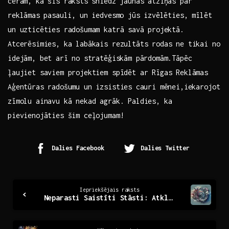
ceram, ka šis raksts⁣ sniedz jaunas atziņas par
reklāmas ⁣pasauli, un ‌iedvesmo jūs ⁢izvēlēties, mīlēt
un uzticēties radošumam katrā ⁤savā projektā.
Atcerēsimies, ka labākais rezultāts rodas ne tikai no‍
idejām, bet arī ⁣no ‌stratēģiskām pārdomām.Tāpēc
ļaujiet‌ saviem projektiem spīdēt ar‍ Rīgas Reklāmas
Aģentūras radošumu un ​izsisties ⁢cauri mēnei,iekarojot
zīmolu ainavu kā nekad agrāk.‌ Paldies, ka
‌pievienojāties šim‌ ceļojumam!
Dalies Facebook
Dalies Twitter
Continue
Iepriekšējais raksts
Neparasti Saistīti Stāsti: Atklājot Dzīves Noslēpumus
Reading