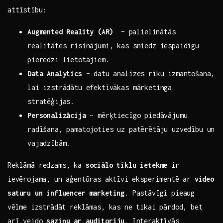
attīstību:
Augmented Reality ⁢(AR)
⁢ – palielinātās
realitātes risinājumi, kas‍ sniedz iespaidīgu
pieredzi‍ lietotājiem.
Data Analytics
– datu analīzes rīku izmantošana,‍
lai izstrādātu efektīvākas mārketinga
stratēģijas.
Personalizācija
– mērķtiecīgo piedāvājumu
radīšana, pamatojoties ‌uz​ patērētāju uzvedību‍ un
vajadzībām.
Reklāmā redzams, ka
sociālo ⁤tīklu ietekme
ir
⁢ievērojama, un aģentūras⁣ aktīvi ⁣eksperimentē ⁢ar
video
saturu⁤ un influencer marketing
. Pastāvīgi pieaug
⁣vēlme⁣ izstrādāt reklāmas, kas ‍ne tikai ‌pārdod, ⁣bet⁣
arī‍ veido
saziņu‌ ar auditoriju
. ⁤Interaktīvās