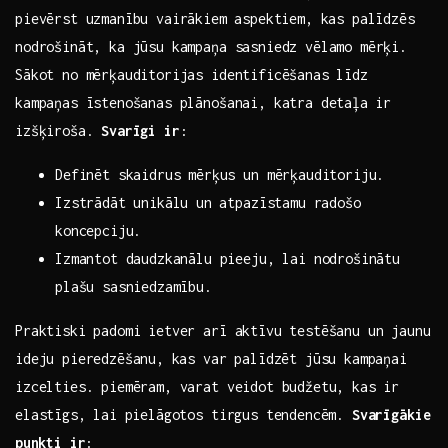
‍pievērst uzmanību vairākiem ⁣aspektiem, ‍kas palīdzēs⁢
nodrošināt, ka ‍jūsu​ kampaņa sasniedz vēlamo ‌mērķi.
Sākot no mērķauditorijas identificēšanas līdz
kampaņas īstenošanas‌ plānošanai, katra detaļa ⁣ir
izšķiroša.
Svarīgi ir
: ⁣ ‍
Definēt skaidrus ​mērķus un mērķauditoriju.
Izstrādāt unikālu un⁢ atpazīstamu radošo
koncepciju.
Izmantot daudzkanālu pieeju, lai ‌nodrošinātu​
plašu sasniedzamību.
Praktiski padomi ietver arī aktīvu testēšanu un jaunu
ideju pieredzēšanu,⁤ kas‍ var palīdzēt jūsu kampaņai
‍izcelties. piemēram, varat​ veidot budžetu, ⁢kas ir
elastīgs,‌ lai ⁤pielāgotos‌ tirgus tendencēm.
Svarīgākie
⁣punkti ir
: ⁢ ​