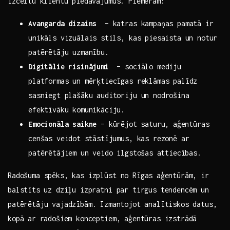
izceltu ⁢klientu‍ piedāvājumus. Piemēram:
Avangarda dizains
‌ – katras kampaņas pamatā ir
unikāls vizuālais⁢ stils, kas piesaista​ un notur
patērētāju uzmanību.
Digitālie risinājumi
‌ – sociālo mediju⁤
platformas un mērķtiecīgas reklāmas palīdz
sasniegt plašāku auditoriju un nodrošina
efektīvāku komunikāciju.
Emocionāla saikne
– kūrējot ⁣saturu, ⁢aģentūras
‍cenšas veidot ⁣stāstījumus, kas rezonē ar
patērētājiem un⁢ veido ilgstošas⁤ attiecības.
Radošuma​ spēks, kas izplūst no Rīgas⁢ aģentūrām, ir⁢
balstīts⁣ uz dziļu izpratni par tirgus tendencēm ‌un
patērētāju vajadzībām.⁢ Izmantojot analītiskos⁣ datus,
kopā ⁤ar radošiem ‌konceptiem, aģentūras ‌izstrādā