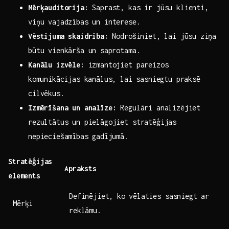
Mērķauditorija:
Saprast, kas ir​ jūsu klienti,
viņu‌ vajadzības un interese.
Vēstījuma​ skaidrība:
⁣Nodrošiniet, lai jūsu⁣ ziņa
būtu ​vienkārša un⁢ saprotama.
Kanālu​ izvēle:
izmantojiet pareizos
⁣komunikācijas kanālus, ⁣lai sasniegtu praksē
cilvēkus.
Izmērīšana un analīze:
Regulāri​ analizējiet
rezultātus ‌un pielāgojiet stratēģijas
nepieciešamības⁣ gadījumā.
Stratēģijas
Apraksts
elements
Definējiet,⁣ ko⁢ vēlaties sasniegt ar
Mērķi
reklāmu.