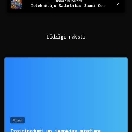
Nākamais raksts
Ietekmētāju Sadarbība: Jauni Ceļi Radošumam un Ietekmei
Līdzīgi raksti
0
Blogs
Izaicinājumi un iespējas mūsdienu