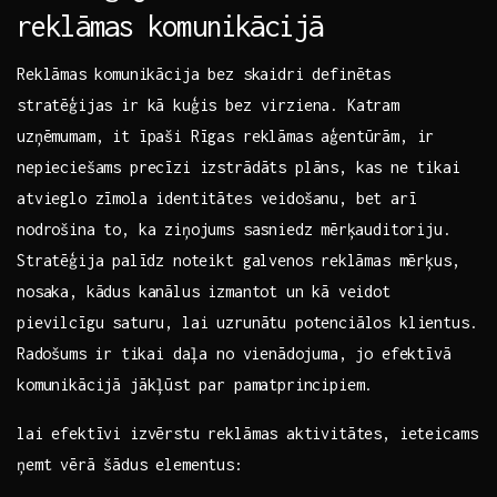
reklāmas komunikācijā
Reklāmas ⁤komunikācija bez skaidri definētas​
stratēģijas ir kā kuģis bez virziena. Katram
uzņēmumam, it īpaši Rīgas reklāmas aģentūrām, ir​
nepieciešams precīzi​ izstrādāts ​plāns, kas⁣ ne‌ tikai
atvieglo zīmola‍ identitātes veidošanu, bet arī
nodrošina to, ka ziņojums ⁢sasniedz ⁢mērķauditoriju.
Stratēģija⁢ palīdz noteikt galvenos⁣ reklāmas mērķus,
nosaka, kādus kanālus ⁣izmantot un ‌kā⁣ veidot
pievilcīgu‌ saturu, lai uzrunātu potenciālos klientus.
⁣Radošums⁢ ir‍ tikai daļa no vienādojuma, jo efektīvā
komunikācijā jākļūst ⁢par pamatprincipiem.
lai efektīvi izvērstu reklāmas⁤ aktivitātes, ieteicams​
ņemt ‍vērā šādus elementus: