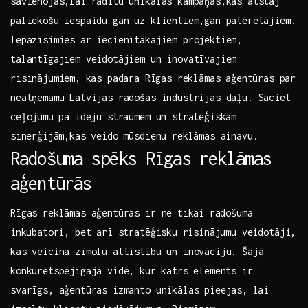
savienojas,lai radītu unikālas kampaņas,kas atstāj
paliekošu iespaidu gan uz klientiem,gan patērētājiem.
Iepazīsimies ar iecienītākajiem projektiem,
talantīgajiem‍ veidotājiem un inovatīvajiem
risinājumiem, ⁢kas padara ⁣Rīgas reklāmas​ aģentūras ⁢par
‌neatņemamu Latvijas radošās industrijas daļu. ​Sāciet
ceļojumu⁣ pa ideju straumēm un stratēģiskām
⁢sinerģijām,kas ‌veido mūsdienu ​reklāmas ainavu.
Radošuma spēks Rīgas⁢ reklāmas
aģentūrās
Rīgas reklāmas aģentūras ir‍ ne⁤ tikai ⁣radošuma
⁢inkubatori, bet arī stratēģisku⁢ risinājumu veidotāji,
kas veicina zīmolu attīstību un‌ inovāciju. Šajā⁣
konkurētspējīgajā‌ vidē, kur⁢ katrs elements ir
‌svarīgs, aģentūras​ izmanto unikālas pieejas,⁤ lai