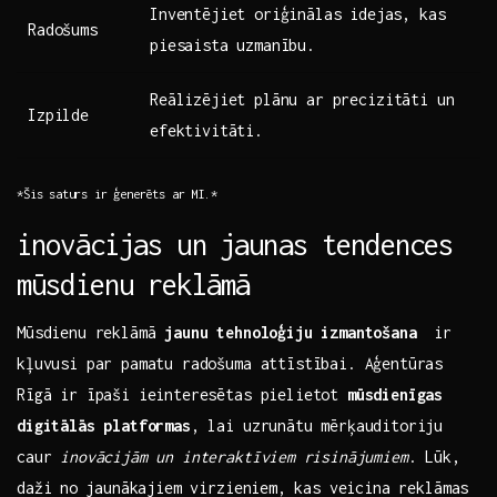
Inventējiet oriģinālas ⁤idejas, kas
Radošums
‌piesaista uzmanību.
Reālizējiet plānu ar precizitāti un
Izpilde
efektivitāti.
*Šis ⁢saturs⁤ ir ģenerēts ar MI.*
inovācijas un⁤ jaunas tendences
mūsdienu reklāmā
Mūsdienu reklāmā
jaunu tehnoloģiju izmantošana
‍ ir
kļuvusi ‌par pamatu radošuma attīstībai. Aģentūras
Rīgā‌ ir īpaši ieinteresētas pielietot
mūsdienīgas
digitālās platformas
, lai uzrunātu mērķauditoriju
caur
inovācijām un interaktīviem ⁢risinājumiem
. Lūk,
daži⁢ no ⁣jaunākajiem virzieniem,⁣ kas veicina ‌reklāmas