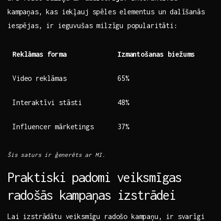
kampaņas, kas iekļauj spēles elementus un ⁤dalīšanās
iespējas, ir ieguvušas⁤ milzīgu popularitāti:
Reklāmas forma
Izmantošanas⁤ biežums
Video reklāmas
65%
Interaktīvi ‌stāsti
48%
Influencer mārketings
37%
Šis saturs ir ģenerēts ar MI.
Praktiski⁢ padomi ⁤veiksmīgas
radošās ‌kampaņas izstrādei
Lai izstrādātu veiksmīgu ‌radošo‍ kampaņu, ir ⁤svarīgi