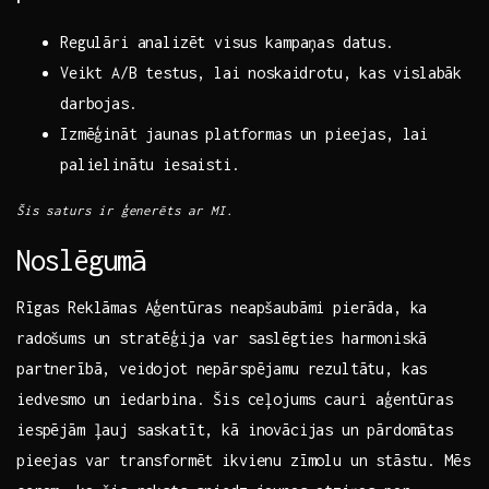
Regulāri analizēt visus kampaņas ​datus.
Veikt ⁣A/B testus, lai noskaidrotu, kas ⁣vislabāk
darbojas.
Izmēģināt jaunas platformas un pieejas, lai
palielinātu ‍iesaisti.
Šis saturs​ ir ģenerēts ar ‍MI.
Noslēgumā
Rīgas Reklāmas Aģentūras neapšaubāmi pierāda, ka
radošums un stratēģija var saslēgties harmoniskā
partnerībā, ‌veidojot nepārspējamu rezultātu, kas
iedvesmo un ‍iedarbina. ⁣Šis ‍ceļojums cauri aģentūras⁢
iespējām ļauj saskatīt, kā inovācijas un pārdomātas‌
pieejas var transformēt ikvienu zīmolu un stāstu. Mēs