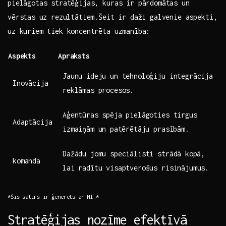
pielāgotas stratēģijas, kuras ir pārdomātas un
vērstas ⁤uz rezultātiem.Šeit ir‌ daži galvenie aspekti,
uz kuriem tiek‍ koncentrēta uzmanība:
Aspekts
Apraksts
Jaunu ideju un​ tehnoloģiju ‌integrācija
Inovācija
reklāmas​ procesos.
Aģentūras spēja pielāgoties‌ tirgus
Adaptācija
izmaiņām un⁢ patērētāju prasībām.
Dažādu jomu ‌speciālisti strādā⁤ kopā,
komanda
lai ‌radītu visaptverošus‌ risinājumus.
*Šis ⁢saturs‍ ir ģenerēts ar ⁣MI.*
Stratēģijas nozīme efektīvā