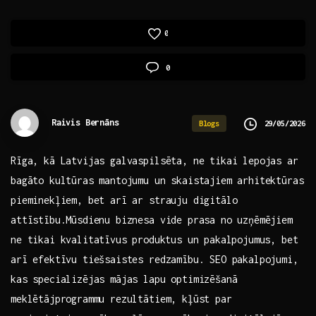
0
0
Raivis Bernāns
29/05/2026
Blogs
Rīga, ​kā Latvijas galvaspilsēta, ne tikai lepojas ar
bagāto kultūras mantojumu un skaistajiem arhitektūras
pieminekļiem, bet arī ar strauju digitālo
attīstību.Mūsdienu biznesa​ vide prasa no‍ uzņēmējiem
ne tikai kvalitatīvus ⁣produktus un pakalpojumus, ​bet
arī efektīvu‌ tiešsaistes redzamību. SEO pakalpojumi,
kas specializējas mājas lapu optimizēšanā
meklētājprogrammu‌ rezultātiem, kļūst par