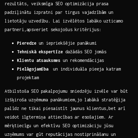
rezultāts, veiksmīga SEO optimizācija prasa⁢
padziļinātu izpratni par tirgus vajadzībām un
lietotāju uzvedību. Lai izvēlētos labāko​ uzticamo⁤
partneri,apsveriet sekojošus kritērijus:
Pieredze
un iepriekšējie ‌panākumi
Tehniskā ⁤ekspertīze
dažādās SEO jomās
Klientu atsauksmes
un rekomendācijas
Pielāgojamība
⁢ un individuāla pieeja katram⁢
projektam
Atbilstoša SEO pakalpojumu ⁤sniedzēju izvēle var būt
izšķiroša uzņēmuma panākumiem,jo​ labākā stratēģija
palīdz​ ne‍ tikai piesaistīt ‍jaunus klientus,bet arī
⁣veidot ilgtermiņa attiecības ar esošajiem. ‍Ar
mērķtiecīgu un efektīvu SEO optimizāciju jūsu
uzņēmums var gūt reputācijas nostiprināšanu ⁢un