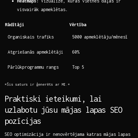
Heatmaps:
Vizualizē, kuras vietnes daļas ir
visvairāk ‍apmeklētas.
Rādītāji
Vērtība
Organiskais trafiks
5000 apmeklētāju/mēnesī
Atgriešanās apmeklētāji
60%
Pārlūkprogrammu rangs
Top 5
*Šis saturs‍ ir ģenerēts ar ⁢MI.*
Praktiski ieteikumi, lai
uzlabotu jūsu mājas lapas ‍SEO⁣
pozīcijas
SEO ​optimizācija ir nenovērtējama katras mājas⁤ lapas