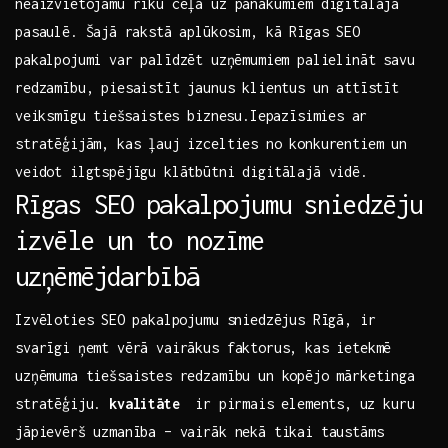
neaizvietojamu rīku ceļā uz panākumiem digitālajā
pasaulē. Šajā⁢ rakstā aplūkosim, kā Rīgas SEO
pakalpojumi​ var palīdzēt⁤ uzņēmumiem palielināt‍ savu
redzamību, piesaistīt⁢ jaunus klientus un attīstīt
⁣veiksmīgu⁣ tiešsaistes biznesu.Iepazīsimies ⁢ar
stratēģijām,​ kas ļauj izcelties no konkurentiem un ​
veidot ilgtspējīgu klātbūtni digitālajā vidē.
Rīgas SEO pakalpojumu sniedzēju
izvēle un to​ nozīme
uzņēmējdarbībā
Izvēloties SEO⁤ pakalpojumu sniedzējus Rīgā, ir
svarīgi ņemt vērā vairākus faktorus, kas ietekmē
uzņēmuma tiešsaistes ‍redzamību un kopējo mārketinga
stratēģiju.
kvalitāte
‍ ir ⁣pirmais elements,⁤ uz kuru
jāpievērš uzmanība – vairāk ​nekā​ tikai​ taustāms