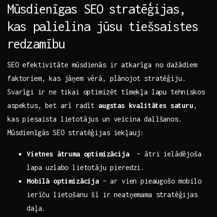
Mūsdienīgas SEO stratēģijas,
kas palielina jūsu ‌tiešsaistes
redzamību
SEO efektivitāte mūsdienās ‌ir atkarīga no ​dažādiem
faktoriem, kas jāņem vērā, plānojot stratēģiju.
Svarīgi ⁤ir ‌ne tikai optimizēt tīmekļa ‌lapu tehniskos
‍aspektus, bet ⁢arī radīt
augstas⁤ kvalitātes saturu
,
kas piesaista lietotājus un veicina dalīšanos.
Mūsdienīgās SEO stratēģijas iekļauj:
Vietnes ātruma‍ optimizācija
‍ – ātri ielādējoša
lapa uzlabo lietotāju pieredzi.
Mobilā optimizācija
– ⁣ar vien‌ pieaugošo mobilo
ierīču lietošanu šī ir neatņemama stratēģijas
daļa.