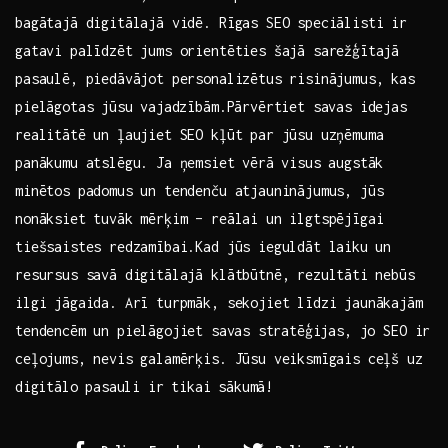
‌bagātajā digitālajā vidē. Rīgas SEO speciālisti ir
gatavi palīdzēt jums orientēties šajā sarežģītajā
pasaulē, piedāvājot personalizētus risinājumus, kas
pielāgotas jūsu ⁣vajadzībām.Pārvērtiet‍ savas idejas
realitātē un ļaujiet SEO kļūt par jūsu ​uzņēmuma⁤
panākumu atslēgu. Ja ņemsiet⁢ vērā visus augstāk
minētos padomus ​un tendenču atjauninājumus, jūs
nonāksiet tuvāk ​mērķim – reālai un ‌ilgtspējīgai
tiešsaistes redzamībai.Kad jūs ieguldāt laiku ⁣un
resursus ‍savā digitālajā klātbūtnē, rezultāti ⁤nebūs
ilgi ‌jāgaida. Arī turpmāk, sekojiet līdzi jaunākajām
tendencēm un pielāgojiet⁢ savas⁣ stratēģijas, jo SEO‌ ir
ceļojums, nevis galamērķis. Jūsu veiksmīgais‍ ceļš ‍uz
⁢digitālo ⁣pasauli ⁤ir tikai⁣ sākumā!