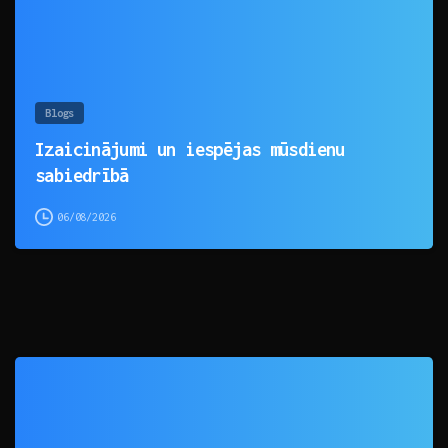
Blogs
Izaicinājumi un iespējas mūsdienu
sabiedrībā
06/08/2026
0