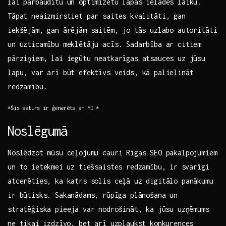
​lai pārbaudītu un optimizētu lapas ‍ielādes laiku.
Tāpat neaizmirstiet par saites kvalitāti, gan
iekšējām, gan ārējām saitēm, jo ⁣tās uzlabo autoritāti
un uzticamību meklētāju acīs. Sadarbība ​ar citiem⁢
pārziņiem, lai iegūtu neatkarīgas atsauces uz jūsu
lapu, var arī būt ‌efektīvs veids, kā palielināt
redzamību.
*Šis ​saturs ir ģenerēts ar MI.*
Noslēgumā
Noslēdzot ​mūsu ceļojumu cauri Rīgas SEO pakalpojumiem
un to ietekmei⁢ uz tiešsaistes redzamību, ⁤ir svarīgi
atcerēties,‍ ka katrs solis ceļā uz ‌digitālo panākumu⁢
ir būtisks. Sakanādams,⁤ rūpīga plānošana un⁤
stratēģiska pieeja var nodrošināt,⁣ ka jūsu‍ uzņēmums
ne tikai ⁢izdzīvo, bet‌ arī uzplaukst konkurences