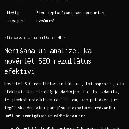
Mediju
Ziņu izplatīšana⁣ par jaunumiem‌
ziņojumi
uzņēmumā.
*Šis saturs ir ģenerēts ar MI.*
Mērīšana un analīze: kā
novērtēt‌ SEO rezultātus
efektīvi
Novērtēt SEO rezultātus ‌ir būtiski,⁢ lai saprastu, cik
efektīvi jūsu stratēģija⁢ darbojas. Lai to izdarītu,
ir‍ jāsekot⁢ noteiktiem rādītājiem, kas palīdzēs jums
iegūt skaidru ainu par jūsu tiešsaistes redzamību.
Daži ‍no svarīgākajiem rādītājiem ir:
Organiskās trafika⁢ apjoms:
Cik apmeklētāju nāk