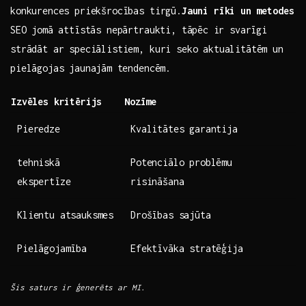
konkurences priekšrocības tirgū.
Jauni rīki ‌un ⁢metodes
SEO ‍jomā ⁣attīstās‍ nepārtraukti, tāpēc⁢ ir svarīgi⁣
strādāt ar speciālistiem, kuri ​seko aktualitātēm​ un
pielāgojas jaunajām⁢ tendencēm. ⁤
Izvēles kritērijs
Nozīme
Pieredze
Kvalitātes garantija
tehniskā
Potenciālo problēmu
ekspertīze
risināšana
Klientu atsauksmes
Drošības sajūta
Pielāgojamība
Efektīvāka ​stratēģija
Šis saturs⁤ ir ģenerēts‍ ar ‌MI.