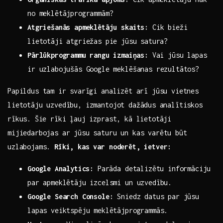
no meklētājprogrammām?
Atgriešanās apmeklētāju skaits:
Cik bieži
lietotāji ​atgriežas pie jūsu⁢ satura?
Pārlūkprogrammu​ rangu⁣ izmaiņas:
Vai jūsu lapas
ir‍ uzlabojušās Google‌ meklēšanas rezultātos?
Papildus ​tam ⁢ir svarīgi analizēt ​arī jūsu vietnes⁣
lietotāju uzvedību, izmantojot dažādus⁣ analītiskos
rīkus.⁣ Šie rīki ļauj izprast, kā lietotāji
mijiedarbojas ar jūsu saturu un kas varētu ⁤būt
uzlabojams.
Rīki, ​kas var noderēt, ietver:
Google ⁢Analytics:
Parāda ‍detalizētu informāciju
par apmeklētāju izcelsmi ‌un uzvedību.
Google Search Console:
Sniedz datus par jūsu
lapas veiktspēju meklētājprogrammās.