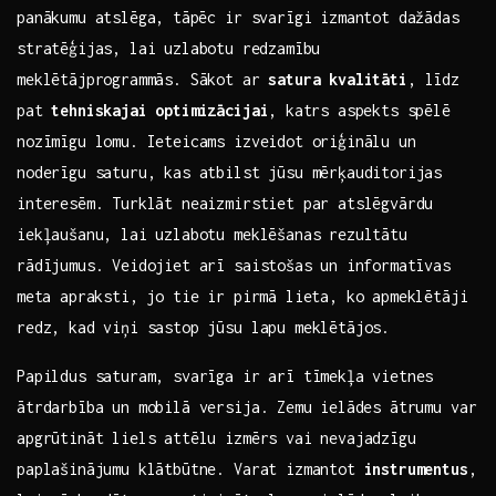
panākumu atslēga,⁣ tāpēc ir svarīgi izmantot dažādas
stratēģijas, lai uzlabotu⁤ redzamību
meklētājprogrammās. Sākot ar
satura kvalitāti
, ‍līdz
pat
tehniskajai optimizācijai
,⁣ katrs ​aspekts spēlē
nozīmīgu lomu. Ieteicams izveidot oriģinālu un
noderīgu saturu, kas‌ atbilst jūsu ​mērķauditorijas
interesēm. Turklāt neaizmirstiet par ​atslēgvārdu
iekļaušanu, lai uzlabotu meklēšanas rezultātu
rādījumus. Veidojiet arī‌ saistošas⁢ un informatīvas
⁤meta apraksti, jo tie ir ​pirmā lieta, ko apmeklētāji
redz, kad viņi sastop jūsu lapu meklētājos.
Papildus saturam, svarīga ir arī tīmekļa vietnes
ātrdarbība un mobilā​ versija. Zemu⁢ ielādes ātrumu var​
apgrūtināt liels‌ attēlu izmērs vai nevajadzīgu
paplašinājumu klātbūtne. Varat ‌izmantot
instrumentus
,