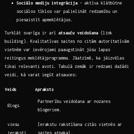
Sociālo mediju ⁤integrācija
– aktīva klātbūtne
sociālos tīklos var palielināt redzamību un‍
piesaistīt apmeklētājus.
Turklāt svarīga ir⁢ arī
atsauču ⁤veidošana
(link
building). Kvalitatīvas saites no citām autoritatīvām
vietnēm var ievērojami paaugstināt jūsu lapas
reitingus⁣ meklētājprogramma. Jāatzīmē, ka jāizvēlas
tikai⁤ relevanti avoti. Tabulā zemāk ir redzami dažādi​
veidi, kā⁢ varat‌ iegūt atsauces:
Veids
Apraksts
Partnerību veidošana ar nozares
Blogs
blogeriem.
viesu
Ierakstu rakstīšana citās ‍vietnēs ar
ieraksti
saites atpakaļ.