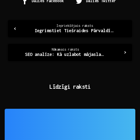
Dalies Facebook
Dalies Twitter
Continue
Iepriekšējais raksts
Iegrimstiet Tiešraides Pārvaldībā: Stratégijas un Iespējas
Reading
Nākamais raksts
SEO analīze: Kā uzlabot mājaslapas redzamību?
Līdzīgi raksti
0