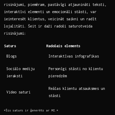
risinājumi,​ piemēram, pastāvīgi atjaunināti teksti,
interaktīvi elementi un‍ emocionāli stāsti, ‌var
ieinteresēt klientus, veicināt⁣ saikni un radīt
lojalitāti. Šeit ir daži radoši saturotveida​
risinājumi:
Saturs
Radošais elements
Blogs
Interaktīvas infografikas
Sociālo ‍mediju
Personīgi stāsti ⁤no klientu
ieraksti
pieredzēm
Reālas klientu atsauksmes ⁣un
Video saturi
stāsti
*Šis saturs ir ģenerēts ar MI.*