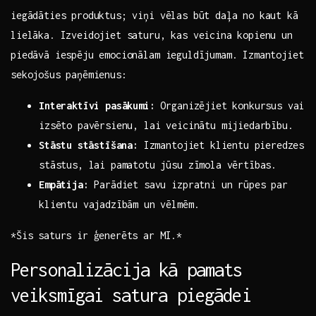
iegādāties​ produktus; viņi vēlas būt ‌daļa no kaut kā
lielāka. Izveidojiet saturu, kas veicina kopienu un
piedāvā‌ iespēju emocionālam ieguldījumam. Izmantojiet
sekojošus paņēmienus:
Interaktīvi pasākumi:
Organizējiet konkursus vai
izsēto pavērsienu,‌ lai veicinātu mijiedarbību.
Stāstu ⁢stāstīšana:
Izmantojiet klientu pieredzes
stāstus, lai pamatotu jūsu zīmola vērtības.
Empātija:
Parādiet savu ​izpratni un rūpes par
klientu vajadzībām un ​vēlmēm.
*Šis saturs ir ģenerēts ar MI.*
Personalizācija kā pamats ​
veiksmīgai ⁣satura piegādei