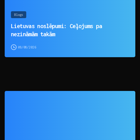
Blogs
Lietuvas noslēpumi: Ceļojums pa
nezināmām takām
08/08/2026
0