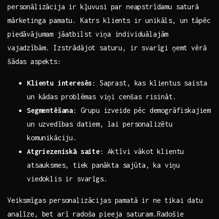
personālizācija⁤ ir kļuvusi par neapstrīdamu saturā
mārketinga pamatu. Katrs klients ir unikāls, un ⁤tāpēc
piedāvājumam​ jāatbilst viņa individuālajām⁢
vajadzībām. Izstrādājot ⁣saturu, ir svarīgi ņemt vērā‌
šādas‍ aspekts:
Klientu interesēs
: Saprast, kas klientus​ saista
un ‍kādas ⁣problēmas viņi⁣ cenšas risināt.
Segmentēšana
: ⁣Grupu izveide pēc demogrāfiskajiem
un uzvedības datiem,​ lai personalizētu
komunikāciju.
Atgriezeniskā saite
: Aktīvi⁣ vākot klientu
atsauksmes, ⁤tiek⁤ panākta⁣ sajūta, ka viņu
viedoklis ir svarīgs.
Veiksmīgas personalizācijas pamatā ir ne ‍tikai datu⁢
analīze, bet arī ​radoša pieeja saturam.Radošie ​