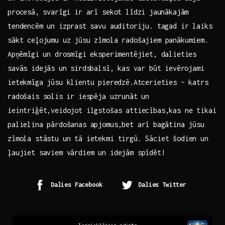
procesā,⁢ svarīgi ir arī sekot līdzi ⁤jaunākajām
tendencēm un ​izprast⁤ savu auditoriju. tagad ir laiks⁤
sākt ceļojumu uz jūsu zīmola ​radošajiem panākumiem.
⁢Apņēmīgi un drosmīgi eksperimentējiet, dalieties
savās idejās un⁢ sirdsbalsī, kas ⁤var būt ievērojami
ietekmīga jūsu klientu⁣ pieredzē.Atcerieties –‌ katrs
radošais solis⁣ ir iespēja uzrunāt un
ieintriģēt,veidojot ilgstošas attiecības,kas ne tikai
palielina pārdošanas apjomus,bet arī⁤ bagātina jūsu
zīmola stāstu un tā ietekmi tirgū. Sāciet šodien un
ļaujiet saviem vārdiem un idejām spīdēt!
Dalies Facebook
Dalies Twitter
Continue