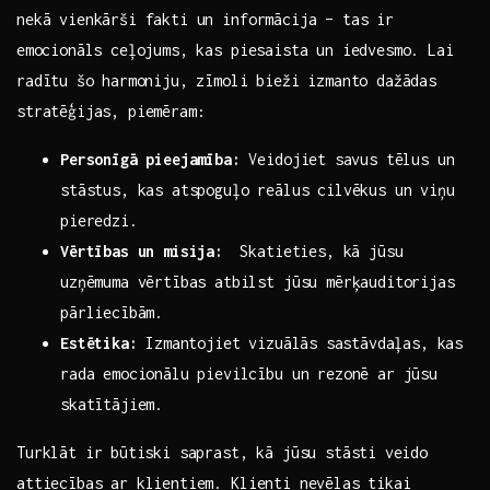
nekā vienkārši fakti un informācija ‍– ​tas ir
⁣emocionāls ceļojums, kas piesaista un iedvesmo. Lai
radītu šo ⁤harmoniju, zīmoli bieži izmanto dažādas
stratēģijas,​ piemēram:
Personīgā pieejamība:
Veidojiet⁤ savus tēlus un
stāstus, kas atspoguļo reālus cilvēkus un viņu
pieredzi.
Vērtības un misija:
⁤ Skatieties, kā jūsu​
uzņēmuma vērtības atbilst jūsu mērķauditorijas
pārliecībām.
Estētika:
⁣Izmantojiet vizuālās⁢ sastāvdaļas,‍ kas
‌rada emocionālu pievilcību un rezonē‍ ar jūsu⁤
skatītājiem.
Turklāt ir⁤ būtiski saprast, kā jūsu stāsti ⁤veido
attiecības ar klientiem. Klienti nevēlas tikai