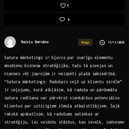
0
0
Raivis Bernāns
11/11/2025
Blogs
Satura mārketings ir ⁤kļuvis par svarīgu elementu
mūsdienu⁣ biznesa stratēģijās, taču tā pieejas un
nianses vēl joprojām ⁣ir neizpēti plašā sabiedrībā.​
“Satura mārketings: Radošais ceļš uz klientu sirdīm”​
ir ceļojums,⁣ kurā⁢ atklāsim, kā radoša⁢ un pārdomāta
satura radīšana var pārvērst vienkāršus potenciālos
klientus par uzticīgiem zīmola⁢ atbalstītājiem. Šajā
rakstā apskatīsim, kā radošums satiekas ar⁣
stratēģiju, lai ‌veidotu stāstus, kas ievelk, iedvesmo