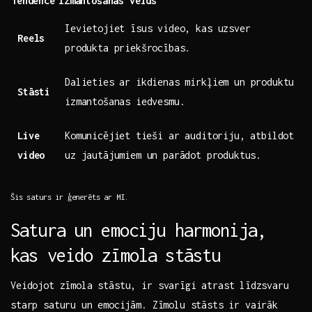
Tendence
Izmantošanas veids
Ievietojiet​ īsus video, ‌kas uzsver
Reels
produkta priekšrocības.
Dalieties ar ikdienas mirkļiem un produktu
Stāsti
izmantošanas iedvesmu.
Live
Komunicējiet⁢ tieši ar auditoriju, atbildot
video
uz jautājumiem un parādot ⁣produktus.
Šis saturs ir ģenerēts ar MI.
Satura⁢ un emociju harmonija,
kas veido zīmola ⁣stāstu
Veidojot zīmola‍ stāstu, ir svarīgi atrast⁢ līdzsvaru
starp saturu un⁤ emocijām. Zīmolu stāsts ir vairāk