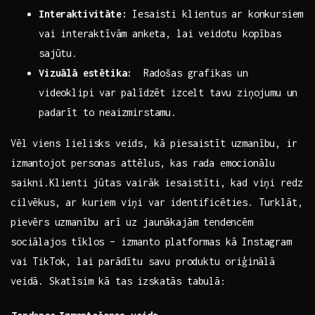
Interaktivitāte:
Iesaisti klientus ar konkursiem
vai⁣ interaktīvām anketa, lai veidotu kopības
sajūtu.
Vizuālā estētika:
⁤ Radošas grafikas un
videoklipi var ⁣palīdzēt izcelt tavu ziņojumu un
padarīt to neaizmirstamu.
Vēl viens lielisks veids, ​kā piesaistīt uzmanību, ir
izmantojot personas attēlus, kas rada emocionālu​
saikni.Klienti⁢ jūtas vairāk iesaistīti, kad viņi redz
cilvēkus, ar kuriem viņi var‌ identificēties.​ Turklāt,‍
pievērs⁤ uzmanību‌ arī uz jaunākajām tendencēm
sociālajos tīklos – ​izmanto platformas kā Instagram
vai TikTok, lai ⁢parādītu ⁢savu produktu oriģinālā
veidā. Skatīsim kā‌ tas izskatās tabulā: