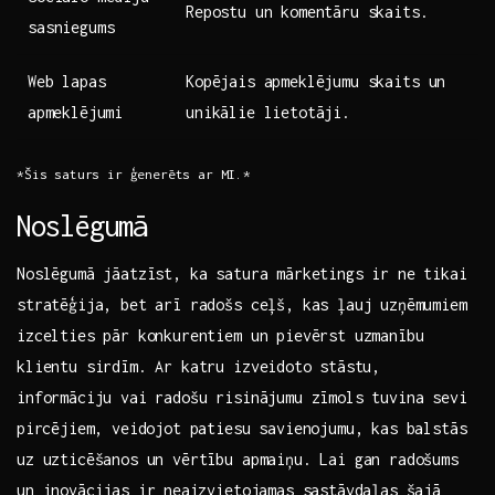
Repostu un ‌komentāru skaits.
sasniegums
Web lapas
Kopējais apmeklējumu skaits un
⁣apmeklējumi
unikālie lietotāji.
*Šis saturs ir ģenerēts ⁢ar MI.*
Noslēgumā
Noslēgumā ​jāatzīst, ka satura‌ mārketings⁤ ir ne tikai
stratēģija, bet arī radošs ceļš, kas ļauj uzņēmumiem⁣
izcelties pār konkurentiem ​un pievērst uzmanību
klientu sirdīm. Ar ‍katru izveidoto ⁤stāstu,
informāciju vai radošu risinājumu zīmols tuvina sevi
⁢pircējiem, ‌veidojot patiesu savienojumu, kas balstās
uz ‌uzticēšanos un vērtību apmaiņu. Lai gan radošums
un inovācijas ir ⁤neaizvietojamas sastāvdaļas šajā