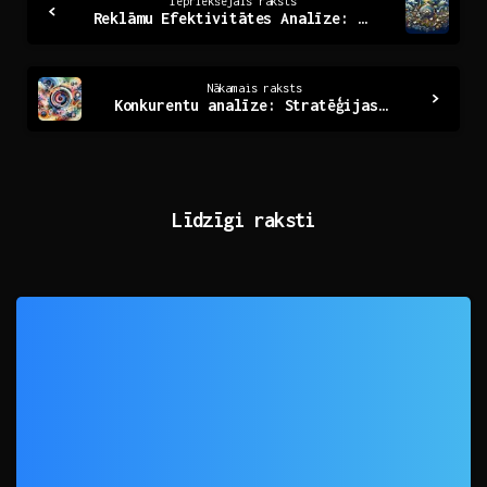
Iepriekšējais raksts
Reklāmu Efektivitātes Analīze: Atklājot Patiesos Rādītājus
Reading
Nākamais raksts
Konkurentu analīze: Stratēģijas panākumiem tirgū
Līdzīgi raksti
0