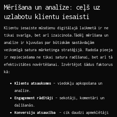
Mērīšana un analīze: ceļš uz
uzlabotu klientu ⁢iesaisti
Klientu ‌iesaiste mūsdienu digitālajā laikmetā⁤ ir ne
tikai svarīga, bet arī izaicinoša.Tādēļ mērīšana un
⁢analīze ir kļuvušas par būtiskām‍ sastāvdaļām‌
veiksmīgā ⁢satura ‌mārketinga stratēģijā. Radoša pieeja
‌ir ‌nepieciešama ⁢ne tikai satura radīšanai, bet arī tā
efektivitātes novērtēšanai. Izvērtējot šādus faktorus
kā:
Klientu ‍atsauksmes
– viedokļu ‌apkopošana ⁢un
analīze.
Engagement rādītāji
– sekotāji, ⁤komentāri un
dalīšanās.
Konversiju​ atsaucība
⁣ – cik daudzi apmeklētāji