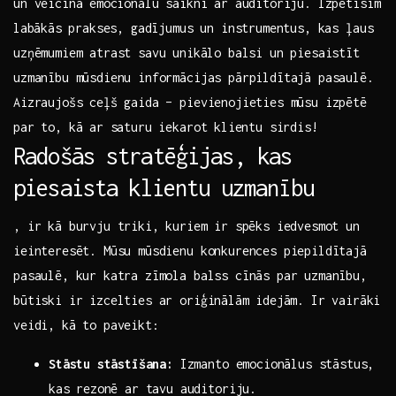
un veicina⁣ emocionālu saikni ar auditoriju. Izpētīsim
⁣labākās⁤ prakses, gadījumus un‍ instrumentus,​ kas ļaus
uzņēmumiem atrast savu ⁢unikālo balsi un piesaistīt
uzmanību mūsdienu informācijas pārpildītajā pasaulē.
Aizraujošs ceļš gaida ​– pievienojieties mūsu izpētē‍
par to, kā ​ar⁣ saturu iekarot ⁢klientu sirdis!
Radošās stratēģijas, kas‌
piesaista ⁤klientu⁣ uzmanību
, ir​ kā ​burvju triki, ‌kuriem⁣ ir spēks iedvesmot un
ieinteresēt. Mūsu mūsdienu konkurences piepildītajā
pasaulē, kur katra zīmola balss cīnās ​par uzmanību,
būtiski ‍ir izcelties ar oriģinālām ⁤idejām.​ Ir ⁣vairāki
​veidi, kā to paveikt:
Stāstu⁣ stāstīšana:
Izmanto emocionālus stāstus,‌
kas ⁢rezonē ar tavu auditoriju.