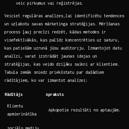
veic pirkumus​ vai reģistrējas.
Veiciet regulāras analīzes,lai identificētu tendences
un uzlabotu savas mārketinga stratēģijas. Mērīšanas
process ļauj precīzi redzēt, ⁢kādas ‍metodes ‌ir
visefektīvākās,‍ kas palīdz koncentrēties uz saturu,
kas ‌patiešām uzrunā jūsu auditoriju. Izmantojot datu
‍analīzi, varat izstrādāt jaunas idejas un
‍stratēģijas, ⁢kas​ veido dziļāku saikni ar klientiem.
Tabula ⁤zemāk sniedz priekšstatu par dažādiem
rādītājiem, ⁣ko var izmantot analīzei:
Rādītājs
Apraksts
Klientu
Apkopotie rezultāti no aptaujām.
apmierinātība
sociālo ​mediju