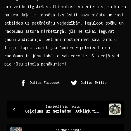
arī veido ilgstošas ⁣attiecības. Atcerieties, ka katra
satura daļa ‌ir iespēja izstāstīt savu stāstu ‍un rast
atbildes uz patērētāju vajadzībām. Ieguldot spēku un
radošumu satura mārketingā, jūs ne tikai ieguvat
jaunu auditoriju, bet arī nostiprināt savu zīmolu
tirgū. Tāpēc ⁤sāciet jau šodien – pētniecība un
radošums ir ‌jūsu labākie sabiedrotie. Šis ceļš‌ ved‍
pie jūsu zīmola panākumiem!
Dalies Facebook
Dalies Twitter
Continue
Iepriekšējais raksts
Ceļojums uz Nezināmo: Atklājumi, kas maina mūsu dzīvi
Reading
Nākamais raksts