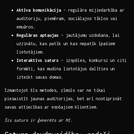
Aktīva komunikācija
– regulāra​ mijiedarbība ar
auditoriju, piemēram, sociālajos tīklos vai
emuāros.
Regulāras aptaujas
– jautājumu uzdošana, lai
uzzinātu,⁣ kas patīk un kas nepatīk īpašiem
lietotājiem.
Interaktīvs saturs
– izspēles, ⁤konkursi un ‌citi
formāti, kas mudina lietotājus dalīties un
izteikt‍ savas‌ domas.
Izmantojot ‌šīs ​metodes, ‌zīmols var ne tikai
piesaistīt jaunas ⁢auditorijas, bet ⁢arī nostiprināt
savas ​attiecības ar esošajiem klientiem.
Šis saturs ir ģenerēts ar MI.