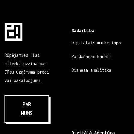
Sadarbība
Digitālais mārketings
Rūpējamies, lai
Pārdošanas kanāli
cilvēki uzzina par
Biznesa analītika
Jūsu uzņēmuma preci
vai pakalpojumu.
PAR
MUMS
Digitālā Aģentūra