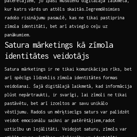
patērētājiem, jo⁤ īpaši mūsdienu digitālajā laikmetā,
kur katrs ⁣vārds un attēls skaitās.Iegremdēsimies
radošo risinājumu pasaulē, kas ne tikai pastiprina
zīmola⁢ identitāti,‌ bet ⁣arī atvieglo ceļu uz
panākumiem.
Satura mārketings kā ⁢zīmola
identitātes veidotājs
Satura mārketings ir ne tikai komunikācijas rīks, bet
arī spēcīgs⁤ līdzeklis zīmola identitātes formas
veidošanai. Šajā digitālajā​ laikmetā, kad informācija
plūst nepārtraukti, ⁢ir svarīgi, lai zīmoli ne tikai ​
pastāvētu, bet arī izceltos ar savu unikālo
vēstījumu. ⁢Radošs un mērķtiecīgs saturs‌ var palīdzēt
veidot emocionālu saikni‌ ar patērētājiem,radot
uzticību‍ un lojālitāti. Veidojot saturu, zīmols var