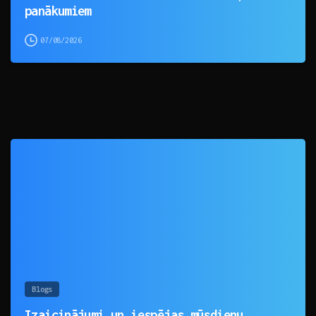
panākumiem
07/08/2026
0
Blogs
Izaicinājumi un iespējas mūsdienu