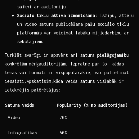
saikni ⁢ar auditoriju.
Sociālo tīklu‌ aktīva izmantošana:
Īsziņu, attēlu
un video satura publicēšana pašu sociālo tīklu
platformās​ var veicināt labāku mijiedarbību ar
sekotājiem.
Turklāt svarīgi ir apsvērt arī satura⁤
pielāgojamību
konkrētām mērķauditorijām. Izpratne par to, kādas
tēmas​ vai formāti ir vispopulārākie, var palielināt
iesaisti.Apskatīsim,kāda‍ veida saturs vislabāk ir
ietekmējis patērētājus:
Satura veids
Popularity (% no auditorijas)
Video
70%
Infografikas
50%