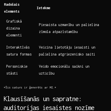
Radošais
Ietekme
elements
Grafiskā‍
Piesaista uzmanību un palielina
dizaina
zīmola atpazīstamību
elementi
Interaktīvās
Veicina lietotāju‍ iesaisti un
⁣satura formas
palielina⁢ atgriezenisko saiti
Personiskie
Veido ⁤emocionālu saikni un
stāsti
uzticību
*Šis saturs ir ģenerēts ar MI.*
Klausīšanās un sapratne:
⁣auditorijas⁤ iesaistes nozīme