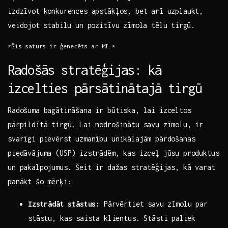
izdzīvot konkurences apstākļos, bet arī uzplaukt,
veidojot⁤ stabilu ‌un pozitīvu zīmola tēlu ⁢tirgū.
*Šis saturs ir ģenerēts⁢ ar MI.*
Radošās stratēģijas: kā
izcelties pārsātinātajā tirgū
Radošuma bagātināšana ir būtiska, lai​ izceltos
pārpildītā tirgū. Lai nodrošinātu savu zīmolu, ir
svarīgi pievērst uzmanību unikālajām pārdošanas
piedāvājuma (USP) izstrādēm, kas ‌izceļ jūsu produktus
un pakalpojumus. Šeit⁤ ir dažas stratēģijas, kā varat
‌panākt šo mērķi:
Izstrādāt stāstus:
Pārvērtiet savu zīmolu par
stāstu, kas saista klientus. Stāsti ⁣paliek