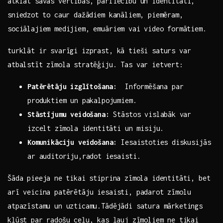
atklāt savas vērtības, pārliecību un‍ identitāti,
sniedzot ⁤to caur dažādiem kanāliem, piemēram,
sociālajiem medijiem, emuāriem vai⁢ video formātiem.
turklāt ir ​svarīgi izprast, kā ‌tieši saturs var
atbalstīt zīmola stratēģiju. Tas var ietvert:
Patērētāju ⁣izglītošana:
‍ Informēšana par
produktiem un pakalpojumiem.
Stāstījumu veidošana:
Stāstos vislabāk ⁢var
izcelt⁢ zīmola identitāti un misiju.
Komunikāciju ‍veidošana:
‍Iesaistoties diskusijās
ar auditoriju,radot iesaisti.
Šāda pieeja ne⁣ tikai stiprina zīmola identitāti, ⁣bet
arī veicina patērētāju iesaisti, padarot zīmolu
‌atpazīstamu un uzticamu.Tādējādi satura mārketings
kļūst par radošu ceļu, kas⁢ ļauj zīmoliem ne tikai