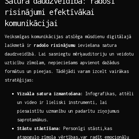
Satura daudzveidība: radoši
risinājumi efektīvākai
komunikācijai
Veiksmīgas komunikācijas atslēga ‍mūsdienu digitālajā
laikmetā ir
radošo risinājumu
ieviešana satura
daudzveidībā. Lai sasniegtu mērķauditoriju un veidotu
uzticību zīmolam, nepieciešams apvienot dažādus
formātus​ un pieejas. Tādējādi varam izcelt vairākas
stratēģijas:
Vizuāla satura izmantošana:
Infografikas, attēli
un video ir lieliski instrumenti, lai
piesaistītu uzmanību un padarītu⁤ ziņojumus
saprotamākus.
Stāstu stāstīšana:
Personīgi stāsti,kas
atspoguļo⁤ zīmola vērtības,var radīt emocionālu