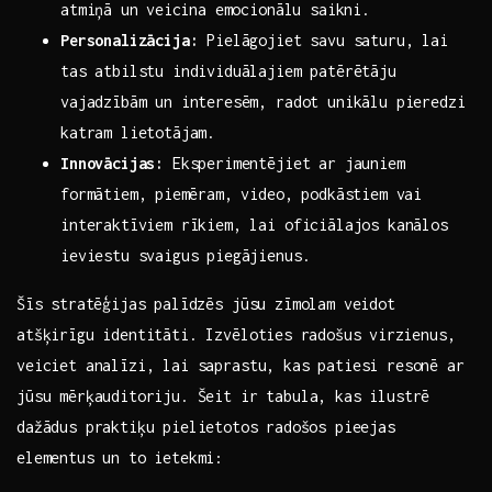
atmiņā ⁢un⁢ veicina emocionālu saikni.
Personalizācija:
Pielāgojiet savu saturu, lai
tas atbilstu individuālajiem patērētāju
vajadzībām un interesēm, radot unikālu pieredzi
katram lietotājam.
Innovācijas:
Eksperimentējiet ar ‍jauniem
formātiem, ⁤piemēram, video, podkāstiem vai
interaktīviem rīkiem, lai ‌oficiālajos kanālos​
ieviestu svaigus piegājienus.
Šīs⁤ stratēģijas ‍palīdzēs‌ jūsu zīmolam veidot
atšķirīgu identitāti. Izvēloties⁢ radošus⁢ virzienus,
veiciet analīzi, lai saprastu, kas patiesi resonē ar
jūsu mērķauditoriju. Šeit ir tabula, kas ilustrē
dažādus‍ praktiķu pielietotos ⁣radošos pieejas
elementus un to ​ietekmi: