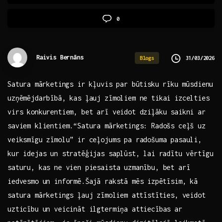
0
Raivis Bernāns
31/03/2026
Blogs
Satura ⁤mārketings ir kļuvis par būtisku ⁤rīku mūsdienu⁣
uzņēmējdarbībā, kas ļauj zīmoliem ne tikai izcelties⁣
virs konkurentiem, bet arī veidot dziļāku saikni ar
saviem klientiem.“Satura mārketings: Radošs ceļš uz
veiksmīgu zīmolu” ir ceļojums pa radošuma pasauli,
kur idejas un stratēģijas‍ saplūst, ‍lai ⁤radītu vērtīgu
saturu, ​kas ne vien piesaista uzmanību, bet arī
iedvesmo un informē.Šajā rakstā mēs ⁤izpētīsim,⁣ kā
satura ‍mārketings ļauj ⁤zīmoliem attīstīties, veidot
uzticību un veicināt ilgtermiņa attiecības ⁤ar