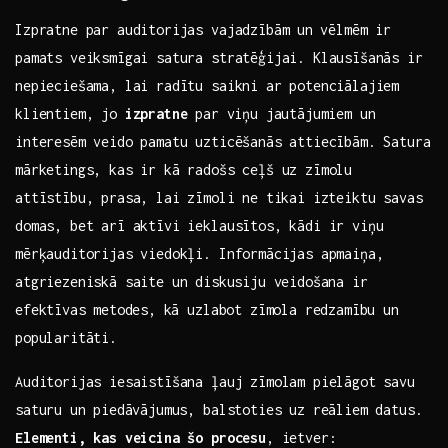
Izpratne par ‍auditorijas vajadzībām ⁣un ⁣vēlmēm ir
pamats veiksmīgai satura stratēģijai. Klausīšanās ir
nepieciešama, lai radītu saikni ar potenciālajiem
klientiem, jo
izpratne
⁤par viņu jautājumiem un
interesēm veido pamatu uzticēšanās attiecībām. Satura
mārketings, kas ir kā‍ radošs ceļš uz zīmolu
attīstību, prasa, lai zīmoli ne ⁣tikai izteiktu‍ savas
domas, bet arī aktīvi ieklausītos, kādi ir viņu
‌mērķauditorijas viedokļi. Informācijas​ apmaiņa,
atgriezeniskā saite un⁣ diskusiju veidošana ir​
efektīvas⁣ metodes, ⁢kā uzlabot zīmola redzamību un
popularitāti.
Auditorijas iesaistīšana ļauj zīmolam pielāgot ​savu
saturu un⁤ piedāvājumus, balstoties uz reāliem datus.
Elementi, kas‍ veicina šo​ procesu
, ‍ietver: