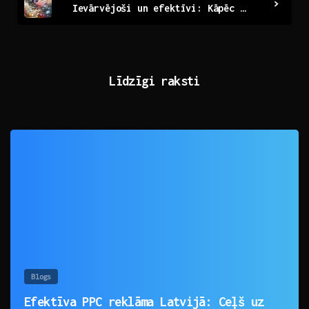
Ievārvējoši un efektīvi: Kāpēc svarīga landing page izstrāde?
Līdzīgi raksti
0
Blogs
Efektīva PPC reklāma Latvijā: Ceļš uz