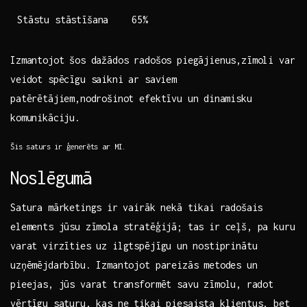
Stāstu stāstīšana
65%
Izmantojot šos dažādos radošos piegājienus,zīmoli var
veidot spēcīgu saikni ⁢ar saviem
patērētājiem,nodrošinot‌ efektīvu un⁢ dinamisku
komunikāciju.
Šis saturs ir⁣ ģenerēts ‍ar ⁣MI.
Noslēgumā
Satura mārketings ir⁢ vairāk nekā tikai radošais
elements ‍jūsu zīmola stratēģijā; tas ir‍ ceļš, pa kuru
varat virzīties uz ilgtspējīgu un⁤ nostiprinātu
uzņēmējdarbību. Izmantojot pareizās metodes un
pieejas, jūs varat transformēt savu zīmolu,⁢ radot
vērtīgu saturu, kas​ ne tikai piesaista klientus, bet⁤