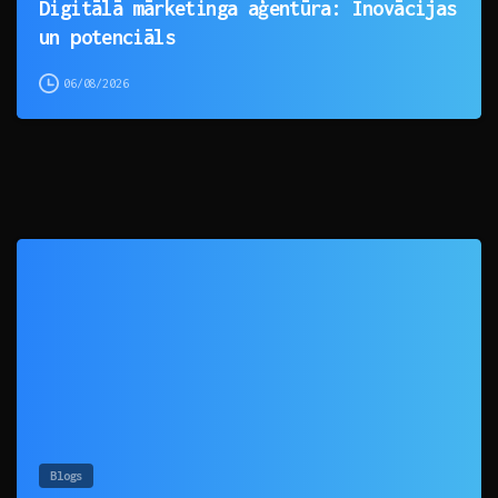
Digitālā mārketinga aģentūra: Inovācijas
un potenciāls
06/08/2026
0
Blogs