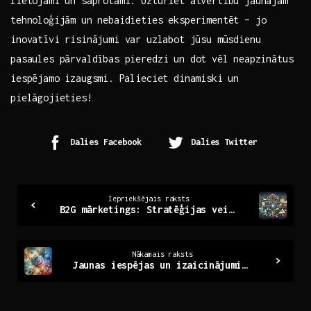
lietojami un saprotami. Uzturiet ‍atvērtību jaunajām
tehnoloģijām un nebaidieties eksperimentēt – jo
inovatīvi risinājumi var⁣ uzlabot jūsu mūsdienu
pasaules pārvaldības pieredzi​ un dot⁢ vēl neapzinātus
iespējamo izaugsmi. ⁣Palieciet dinamiski un
pielāgojieties!
Dalies Facebook
Dalies Twitter
Continue
Iepriekšējais raksts
B2G mārketings: Stratēģijas veiksmīgas sadarbības veidošanai
Reading
Nākamais raksts
Jaunas iespējas un izaicinājumi: ceļš uz nākotni