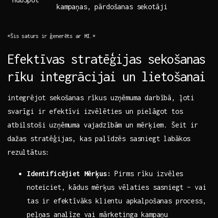
kampaņas, pārdošanas sekotāji
*Šis saturs ⁢ir ģenerēts ar MI.*
Efektīvas stratēģijas sekošanas
​rīku integrācijai un lietošanai
integrējot sekošanas rīkus uzņēmuma darbībā, ļoti
svarīgi ir efektīvi izvēlēties un pielāgot⁤ tos
atbilstoši uzņēmuma vajadzībām un ⁣mērķiem. Šeit ir⁤
dažas stratēģijas, kas palīdzēs ‍sasniegt ‌labākos
rezultātus:
Identificējiet Mērķus:
Pirms rīku⁤ izvēles
noteiciet, kādus mērķus vēlaties sasniegt – vai
tas ir efektīvāks klientu apkalpošanas process,
peļņas analīze vai mārketinga kampaņu