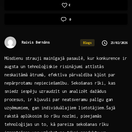
0
0
Raivis Bernāns
23/02/2026
Blogs
Mūsdienu strauji⁢ mainīgajā pasaulē, kur konkurence ir
augsta⁣ un ⁣tehnoloģiskie risinājumi attīstās
neskaitāmā ātrumā, efektīva pārvaldība kļūst par
nepārprotamu nepieciešamību. Sekošanas rīki, ​kas
sniedz‌ iespēju uzraudzīt un analizēt dažādus
procesus,‍ ir kļuvuši⁤ par neatsveramu‌ palīgu gan⁣
uzņēmumiem, gan individuālajiem lietotājiem.Šajā
rakstā aplūkosim šo rīku nozīmi, pieejamās
tehnoloģijas un to, kā pareiza sekošanas rīku