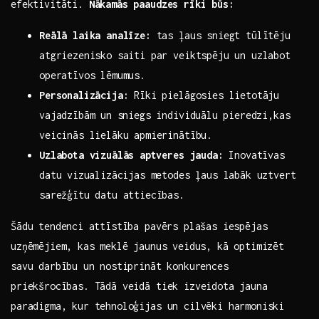
efektivitāti.
Nākamās paaudzes rīki būs:
Reālā laika analīze:
tas‌ ļaus sniegt ‍tūlītēju
atgriezenisko saiti par veiktspēju un uzlabot
operatīvos lēmumus.
Personalizācija:
Rīki pielāgosies lietotāju
vajadzībām⁤ un sniegs individuālu⁣ pieredzi,kas
veicinās lielāku apmierinātību.
Uzlabota ‌vizuālās⁣ aptveres jauda:
Inovatīvas
datu⁢ vizualizācijas‌ metodes ļaus labāk uztvert ​
sarežģītu ‌datu attiecības.
Šādu tendenci ⁣attīstība ​pavērs plašas iespējas
uzņēmējiem, kas meklē jaunus⁤ veidus, kā optimizēt
savu darbību un⁣ nostiprināt konkurences
priekšrocības. Tādā veidā tiek‌ izveidota jauna
paradigma, kur tehnoloģijas un cilvēki harmoniski