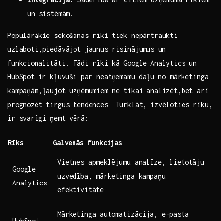
un sistēmām.
Populārākie sekošanas rīki tiek nepārtraukti
uzlaboti,piedāvājot‌ jaunus risinājumus ⁤un
funkcionalitāti. Tādi rīki ‌kā Google Analytics ​un
HubSpot⁢ ir kļuvuši par neatņemamu ⁣daļu no mārketinga
kampaņām,ļaujot uzņēmumiem ne tikai analizēt,bet ‌arī
prognozēt tirgus tendences. ‌Turklāt, izvēloties rīku,
ir svarīgi ņemt vērā:
Rīks
Galvenās ⁢funkcijas
Vietnes apmeklējumu analīze, lietotāju
Google
uzvedība, ​mārketinga kampaņu
Analytics
efektivitāte
Mārketinga automatizācija, e-pasta‌
HubSpot