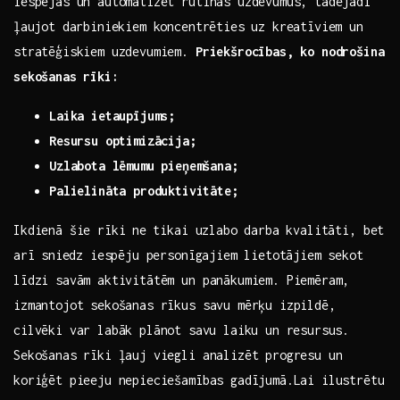
iespējas un automatizēt rutīnas ‍uzdevumus,‌ tādējādi
⁣ļaujot darbiniekiem koncentrēties uz kreatīviem ⁣un
stratēģiskiem uzdevumiem.
Priekšrocības, ko nodrošina
sekošanas rīki:
Laika ietaupījums;
Resursu optimizācija;
Uzlabota ‍lēmumu pieņemšana;
Palielināta produktivitāte;
Ikdienā šie rīki⁣ ne⁢ tikai uzlabo darba kvalitāti, bet
⁤arī⁢ sniedz iespēju personīgajiem lietotājiem ​sekot
līdzi savām aktivitātēm un panākumiem. Piemēram,
izmantojot ​sekošanas rīkus savu mērķu izpildē,
cilvēki var labāk plānot⁢ savu laiku ​un resursus.
Sekošanas rīki ļauj viegli analizēt progresu un
koriģēt pieeju nepieciešamības gadījumā.Lai ilustrētu