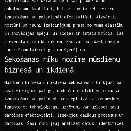
izmantošana var uzlabot ne tikai ⁣produktu un
pakalpojumu ⁣kvalitāti, bet arī⁢ optimizēt resursu
‍izmantošanu un palielināt efektivitāti. ‍Aizvērtie
⁢nostūri un jauni izaicinājumi prasa no ⁣mums ⁢elastību⁢
un inovācijas spēju,​ un šodien ir ​īstais brīdis, lai
⁤pievērstu uzmanību rīkiem, kas var palīdzēt navigēt
cauri šiem laikmetīgajiem šķēršļiem.
Sekošanas rīku nozīme mūsdienu⁣
biznesā un ikdienā
Mūsdienu ‌biznesā un ikdienā sekošanas rīki kļūst par
neaizvietojamu palīgu,⁣ nodrošinot efektīvu resursu
izmantošanu un palīdzot sasniegt izvirzītos ​mērķus.
‍Izmantojot tehnoloģijas, uzņēmumi var uzlabot savu
darbības ‌efektivitāti, izsekojot dažādus procesus un
darbības.​ Šādi rīki ⁤ļauj analizēt datus, identificēt‌