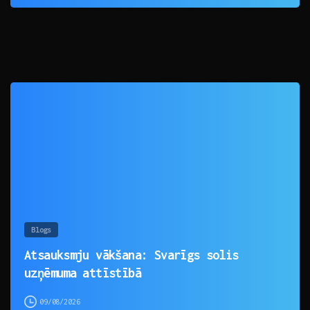
0
Blogs
Atsauksmju vākšana: Svarīgs solis
uzņēmuma attīstībā
09/08/2026