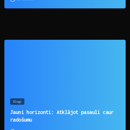
0
Blogs
Jauni horizonti: Atklājot pasauli caur
radošumu