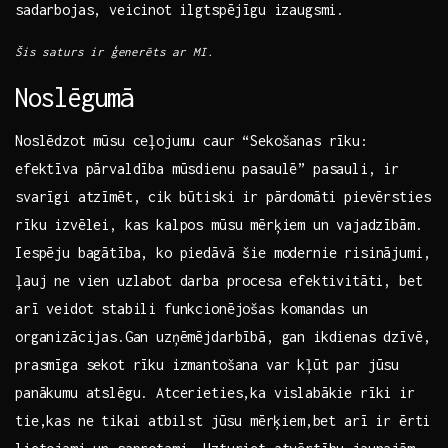
sadarbojas, veicinot⁤ ilgtspējīgu izaugsmi.
Šis saturs ir ģenerēts ar​ MI.
Noslēgumā
Noslēdzot​ mūsu ceļojumu caur‌ “Sekošanas rīku:
efektīva pārvaldība mūsdienu pasaulē” pasauli, ir
svarīgi atzīmēt, cik ⁣būtiski ir pārdomāti pievērsties
rīku ‍izvēlei, kas kalpos mūsu mērķiem⁤ un vajadzībām.
Iespēju bagātība, ko‍ piedāvā šie modernie risinājumi,
ļauj ne vien uzlabot darba⁢ procesa efektivitāti, bet
arī veidot stabili funkcionējošas⁣ komandas un
organizācijas.Gan uzņēmējdarbībā, ‍gan ikdienas dzīvē,
prasmīga sekot rīku izmantošana var kļūt par jūsu
panākumu atslēgu. Atcerieties,ka vislabākie rīki ⁢ir
tie,kas ne⁤ tikai ⁣atbilst jūsu mērķiem,bet arī ir ērti