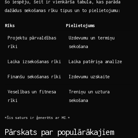
šo‌ iespēju, šeit⁤ ir⁣ vienkārša tabula, kas parāda
dažādus⁤ sekošanas ⁣rīku tipus un to pielietojumu:
Rīks
Pielietojums
Projektu pārvaldības​
Uzdevumu un termiņu
rīki
sekošana
Laika izsekošanas rīki
Laika patēriņa analīze
Finanšu sekošanas rīki
Izdevumu uzskaite
Veselības un fitnesa⁢
Treniņu un uztura
rīki
⁤sekošana
*Šis saturs ir ģenerēts ar MI.*
Pārskats par populārākajiem