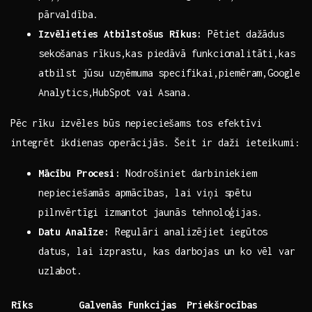
pārvaldība.
Izvēlieties Atbilstošus Rīkus:
Pētiet dažādus
sekošanas rīkus,kas piedāvā funkcionalitāti,kas
atbilst⁢ jūsu​ uzņēmuma specifikai,piemēram,Google
Analytics,HubSpot vai Asana.
Pēc rīku izvēles būs nepieciešams ⁤tos efektīvi
integrēt ikdienas operācijās. Šeit ir daži ieteikumi:
Mācību Procesi:
‍Nodrošiniet darbiniekiem
nepieciešamās apmācības, lai viņi spētu
pilnvērtīgi izmantot‌ jaunās tehnoloģijas.
Datu Analīze:
Regulāri analizējiet iegūtos
datus,‌ lai izprastu, kas‌ darbojas un‍ ko ‍vēl var
uzlabot.
Rīks
Galvenās ​Funkcijas
Priekšrocības