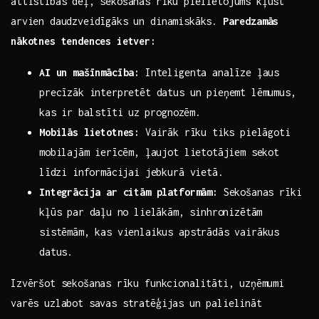
attīstības dēļ, sekošanas rīku pielietojums kļūst
arvien daudzveidīgāks un dinamiskāks.
Paredzamās
nākotnes tendences ​ietver:
AI un mašīnmācība:
Inteligenta​ analīze ļaus
precīzāk interpretēt datus un pieņemt ‍lēmumus,
kas⁣ ir balstīti ⁣uz ⁢prognozēm.
Mobilās lietotnes:
Vairāk ⁤rīku tiks pielāgoti
mobilajām⁢ ierīcēm, ļaujot lietotājiem ‌sekot
⁣līdzi informācijai jebkurā vietā.
Integrācija ar citām platformām:
Sekošanas rīki‍
kļūs par daļu⁣ no lielākām,⁢ sinhronizētām
sistēmām, kas vienlaikus apstrādās vairākus
datus.
Izvēršot sekošanas⁤ rīku funkcionalitāti, uzņēmumi
varēs uzlabot savas stratēģijas‌ un palielināt ​