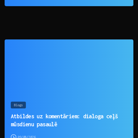
0
Blogs
Atbildes uz komentāriem: dialoga ceļš
mūsdienu pasaulē
09/08/2026