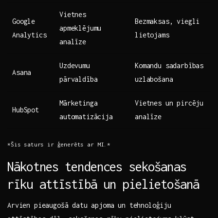
Vietnes
Google‍
Bezmaksas, viegli⁣
apmeklējumu
Analytics
lietojams
analīze
Uzdevumu
Komandu sadarbības
Asana
pārvaldība
uzlabošana
Mārketinga
Vietnes un pircēju
HubSpot
automatizācija
analīze
*Šis saturs ir ģenerēts ar MI.*
Nākotnes​ tendences sekošanas
rīku attīstībā un pielietošanā
Arvien pieaugošā ​datu apjoma un ⁢tehnoloģiju