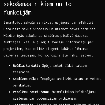
sekošanas rīkiem un to
funkcijām
Izmantojot sekošanas rīkus, uzņēmumi var efektīvi
uzraudzīt savus procesus un uzlabot savas darbības.⁢
Mūsdienīgās⁣ sekošanas sistēmas‍ piedāvā​ daudzas
funkcijas, ‍kas ļauj iegūt svarīgu informāciju par
projektiem, kas palīdz pieņemt labākus lēmumus.
Galvenās iespējas, ko⁢ nodrošina šie rīki, ietver:
Reāllaika‌ dati:
Spēja‌ sekot līdzi datiem
tiešraidē.
Analīzes⁣ rīki:
Iespējas analizēt datus un veidot
pārskatus.
Problēmu noteikšana:
Automātiskas brīdinājumu
sistēmas par ⁣potenciālām problēmām.
Integrācija:
Saderība ar citiem uzņēmuma rīkiem