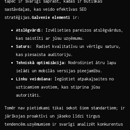
tāpēc ir svarīgi saprast,⁣ kādas ir ​būtiskās
sastāvdaļas, kas veido efektīvas SEO
⁤stratēģijas.
Galvenie elementi
ir:
Atslēgvārdi:
Izvēlieties ​pareizos ​atslēgvārdus,
kas saistīti ar ‍jūsu uzņēmumu.
Saturs:
⁢ Radiet kvalitatīvu un vērtīgu saturu,
kas piesaista auditoriju.
Tehniskā optimizācija:
Nodrošiniet ātru lapu‌
ielādi ⁣un mobilās versijas pieejamību.
Linku veidošana:
Iegūstiet⁣ atpakaļsaites ⁣no⁤
uzticamiem⁢ avotiem, kas stiprina⁢ jūsu⁤
autoritāti.
Tomēr nav pietiekami tikai sekot šiem standartiem; ir
jārīkojas proaktīvi un jāseko ⁤līdzi​ tirgus
⁣tendencēm.uzņēmumiem ir svarīgi ⁢analizēt konkurentus⁤