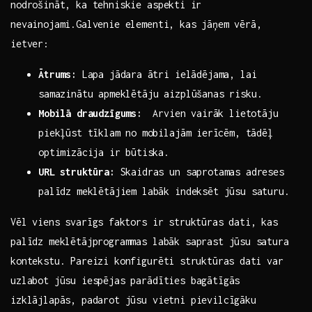
nodrošināt, ka tehniskie ​aspekti ⁤ir
nevainojami.Galvenie elementi, kas⁤ jāņem vērā,
ietver:
Ātrums:
Lapa jādara⁤ ātri ‍ielādējama, lai
samazinātu ‌apmeklētāju aizplūšanas risku.
Mobilā draudzīgums:
⁣ Arvien ⁢vairāk lietotāju
piekļūst tīklam no⁣ mobilajām⁢ ierīcēm,​ tādēļ
optimizācija ⁢ir būtiska.
URL struktūra:
‌Skaidras un saprotamas adreses⁣
palīdz meklētājiem labāk indeksēt‍ jūsu saturu.
Vēl viens svarīgs ⁢faktors ir struktūras ‌dati, ‌kas
palīdz meklētājprogrammas labāk saprast jūsu ⁣satura
kontekstu. Pareizi konfigurēti⁣ struktūras⁢ dati var
uzlabot jūsu iespējas parādīties bagātīgās
izklājlapās, padarot jūsu vietni pievilcīgāku