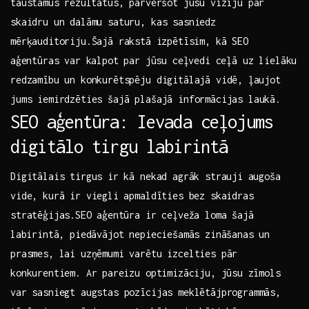
taustāmus⁤ rezultātus, pārvēršot jūsu vīziju par
skaidru un dalāmu saturu, kas sasniedz‌
mērķauditoriju.Šajā rakstā⁣ izpētīsim, kā SEO
⁤aģentūras var kalpot par⁣ jūsu ceļvedi ceļā uz lielāku
redzamību un konkurētspēju digitālajā vidē,⁤ ļaujot
jums iemirdzēties šajā ‌plašajā informācijas laukā.
SEO aģentūra: Ievada ceļojums
digitālo‌ tirgu labirintā
Digitālais tirgus ir ⁣kā nekad agrāk strauji⁢ augoša
vide, kurā ir viegli ⁣apmaldīties‌ bez skaidras
stratēģijas.SEO⁣ aģentūra ir ceļveža loma šajā
⁤labirintā, piedāvājot nepieciešamās zināšanas un⁣
prasmes, lai ‍uzņēmumi varētu ‍izcelties pār
konkurentiem. Ar ⁤pareizu optimizāciju, jūsu ⁣zīmols‌
var sasniegt augstas pozīcijas meklētājprogrammās,