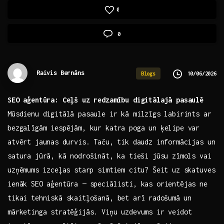
0
0
Raivis Bernāns
10/06/2026
Blogs
SEO aģentūra:‌ Ceļš uz redzamību digitālajā pasaulē
Mūsdienu digitālā pasaule ir ‌kā milzīgs⁢ labirints‍ ar
bezgalīgām iespējām, kur‌ katra​ poga un ķelipe var⁢
atvērt jaunas ⁣durvis. Taču, tik daudz informācijas un
satura jūrā, kā nodrošināt,⁣ ka‌ tieši jūsu zīmols vai
uzņēmums⁢ izceļas starp simtiem citu? Šeit uz skatuves
‌ienāk SEO aģentūra — speciālisti,​ kas orientējas ne
tikai tehniskā skaitļošanā, bet arī ⁢radošumā⁣ un
mārketinga stratēģijās. Viņu uzdevums ir veidot