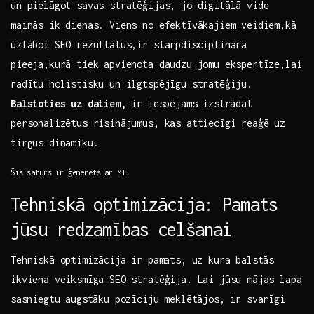
un pielāgot savas stratēģijas, jo ‌digitālā vide
mainās ik dienas. Viens no efektīvākajiem veidiem,kā
uzlabot SEO rezultātus,ir ‍starpdisciplināra
pieeja,kurā tiek apvienota daudzu jomu ekspertīze,lai
radītu holistisku‌ un ilgtspējīgu stratēģiju.‍
Balstoties uz datiem,
​ir⁢ iespējams izstrādāt
personalizētus risinājumus, kas attiecīgi reaģē uz
tirgus dinamiku.
Šis ‍saturs ir ģenerēts ar MI.
Tehniskā optimizācija: Pamats
jūsu redzamības celšanai
Tehniskā optimizācija ⁤ir pamats, uz kura balstās
ikviena veiksmīga SEO stratēģija. Lai jūsu mājas lapa
⁢sasniegtu augstāku pozīciju meklētājos,‍ ir​ svarīgi