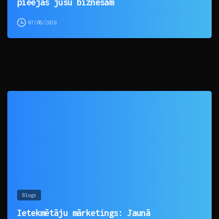
pieejas jūsu biznesam
07/08/2026
0
Blogs
Ietekmētāju mārketings: Jaunā