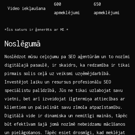
600
650
Video iekļaušana
apmeklējumi
apmeklējumi
*Šis saturs ir ⁢ģenerēts ar MI.*
Noslēgumā
Noslēdzot⁣ mūsu ceļojumu pa SEO aģentūrām un to nozīmi
digitālajā pasaulē, ir skaidrs, ka​ redzamība⁣ ir tikai
⁢pirmais solis ​ceļā ‌uz veiksmi uzņēmējdarbībā.
Investējot laiku un resursus⁤ profesionālu SEO⁤
speciālistu palīdzībā,⁤ Jūs⁤ ne ​tikai uzlabojat savu
vietni, ⁤bet arī ‌izveidojat ilgtermiņa⁣ attiecības ar
klientiem un⁢ palielināt savu zīmola atpazīstamību.
Digitālā vide ir dinamiska⁢ un nemitīgi mainās, tāpēc⁤
būt efektīvam⁢ šajā jomā nozīmē ‍nebeidzamu ‍mācīšanos
un pielāgošanos. ​Tāpēc‍ esiet drosmīgi, kad meklējat⁣