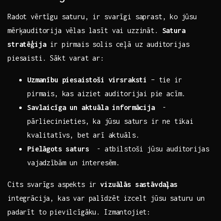
Radot vērtīgu saturu, ir‍ svarīgi saprast,⁢ ko ​jūsu
mērķauditorija vēlas lasīt vai uzzināt.
Satura⁣
stratēģija
ir​ pirmais solis ceļā uz ‍auditorijas
piesaisti. ‌Sākt varat⁣ ar: ​
Uzmanību piesaistoši virsraksti
– tie ⁢ir
pirmais, kas aiziet auditorijai⁢ pie acīm. ‌
Savlaicīga‍ un aktuāla informācija
⁢ -‍
pārliecinieties, ⁢ka jūsu saturs ‍ir ne‍ tikai
kvalitatīvs, bet arī aktuāls.
Pielāgots saturs
‍ -​ atbilstoši jūsu auditorijas
vajadzībām‍ un interesēm.
Cits svarīgs aspekts ir
vizuālās sastāvdaļas
integrācija, kas var palīdzēt izcelt jūsu saturu un
‌padarīt ​to pievilcīgāku. ‍Izmantojiet: