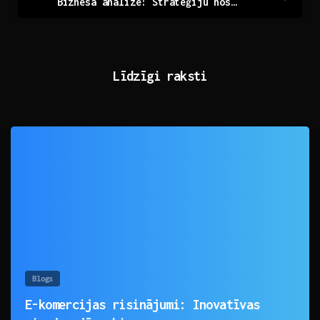
Biznesa analīze: Stratēģiju noslēpumi un iespējas
Līdzīgi raksti
0
Blogs
E-komercijas risinājumi: Inovatīvas