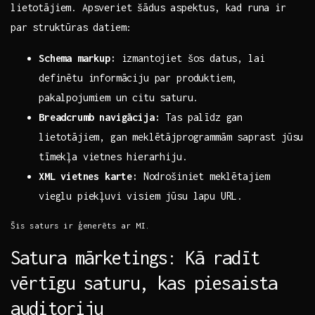
lietotājiem. Apsveriet šādus ⁤aspektus, kad runa ir​
par⁤ struktūras datiem:
Schema markup:
izmantojiet šos datus, lai
definētu informāciju par produktiem,
pakalpojumiem un⁣ citu‌ saturu.
Breadcrumb navigācija:
Tas palīdz gan
lietotājiem, gan meklētājprogrammām saprast jūsu
tīmekļa vietnes ⁢hierarhiju.
XML⁤ vietnes karte:
Nodrošiniet meklētajiem
vieglu piekļuvi visiem jūsu lapu URL.
Šis saturs‌ ir ​ģenerēts ar MI.
Satura mārketings: ⁤Kā radīt
⁤vērtīgu saturu, kas⁤ piesaista
auditoriju