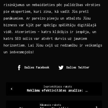
risinājumus ‍un nebaidieties pēc palīdzības vērsties
pie ​ekspertiem, kuri zina, kā ⁤vadīt Jūs pretī
panākumiem. Ar pareizo pieeju un⁢ atbalstu Jūsu
bizness var⁤ kļūt par spēcīgu spēlētāju digitālajā
vidē. Atcerieties – katrs klikšķis ir ​iespēja, un
katrs SEO solis var ⁣atvērt durvis uz jauniem
horizontiem. Lai Jūsu ceļš uz redzamību ir veiksmīgs
un iedvesmojošs!
Dalies Facebook
Dalies Twitter
Continue
Iepriekšējais raksts
Reklāmu efektivitātes analīze: Atklājiet panākumu atslēgu
Reading
Nākamais raksts