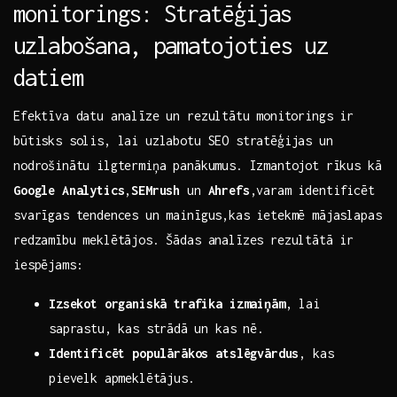
monitorings: ⁢Stratēģijas‍
uzlabošana, pamatojoties uz
datiem
Efektīva datu analīze un rezultātu⁤ monitorings ir
būtisks solis, lai uzlabotu SEO‍ stratēģijas⁣ un
nodrošinātu ilgtermiņa panākumus. Izmantojot rīkus​ kā
Google Analytics
,
SEMrush
un
Ahrefs
,varam identificēt
svarīgas tendences un mainīgus,kas ietekmē mājaslapas
redzamību meklētājos. Šādas analīzes ​rezultātā ir
iespējams:
Izsekot organiskā trafika izmaiņām
, lai
saprastu, kas strādā ⁣un kas nē.
Identificēt populārākos​ atslēgvārdus
, kas
pievelk apmeklētājus.