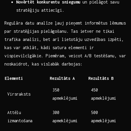
Novērtēt konkurentu sniegumu
un pielāgot savu
stratēģiju attiecīgi.
Regulāra datu⁣ analīze ⁤ļauj⁣ pieņemt informētus lēmumus
par⁤ stratēģijas ‍pielāgošanu. Tas ietver ne ‍tikai
trafika analīzi, bet arī lietotāju uzvedības izpēti,
kas var ⁣atklāt, kādi satura ‍elementi ir
vispievilcīgākie. Piemēram, veicot A/B testēšanu, var
noskaidrot, kas vislabāk darbojas:
Elementi
Rezultāts A
Rezultāts⁤ B
350
450
Virsraksts
apmeklējumi
apmeklējumi
Attēlu
300
500
‌izmantošana
apmeklējumi
apmeklējumi