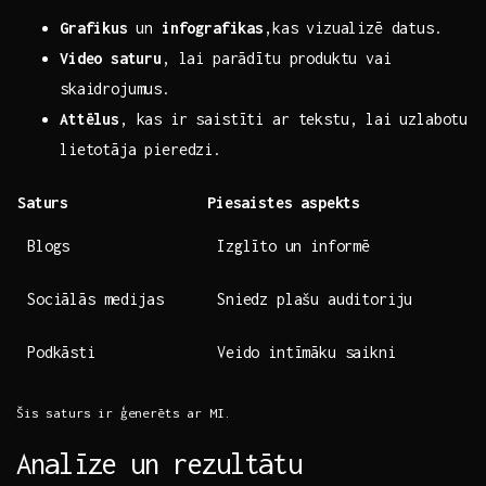
Grafikus
⁣un
infografikas
,kas vizualizē datus.
Video⁣ saturu
, ‌lai parādītu produktu vai
skaidrojumus.
Attēlus
, kas ir ‌saistīti ar tekstu, ⁣lai uzlabotu
lietotāja pieredzi.
Saturs
Piesaistes‍ aspekts
Blogs
Izglīto⁣ un informē
Sociālās medijas
Sniedz plašu auditoriju
Podkāsti
Veido intīmāku ‍saikni
Šis saturs ir​ ģenerēts ar MI.
Analīze un rezultātu