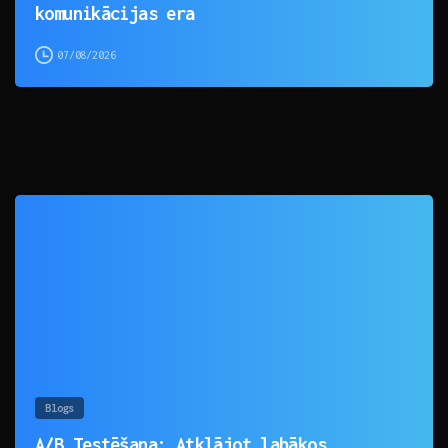
komunikācijas era
07/08/2026
0
Blogs
A/B Testēšana: Atklājot labākos