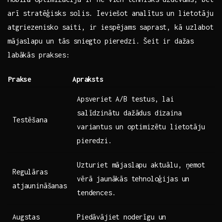
arī ‌stratēģisks⁣ solis. Ieviešot analītus un lietotāju
atgriezenisko saiti, ir iespējams ⁤saprast, kā uzlabot
mājaslapu⁤ un tās sniegto pieredzi. Šeit ir dažas
labākās ‍prakses:
Prakse
Apraksts
Apsveriet A/B testus, lai
salīdzinātu dažādus ​dizaina
Testēšana
variantus ⁤un optimizētu ‍lietotāju
pieredzi.
Uzturiet mājaslapu aktuālu,‍ ņemot
Regulāras
vērā jaunākās⁣ tehnoloģijas un
atjaunināšanas
tendences.
Augstas
Piedāvājiet noderīgu ‌un