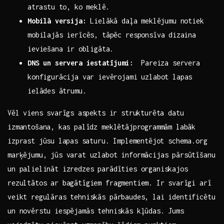
⁤atrastu to, ko⁢ meklē.
Mobilā versija:
Lielākā ⁣daļa meklējumu notiek
mobilajās ierīcēs, tāpēc responsīva ⁢dizaina
ieviešana ir ⁢obligāta.
DNS un servera iestatījumi:
⁤ Pareiza servera
konfigurācija var ievērojami ​uzlabot lapas
ielādes⁣ ātrumu.
Vēl viens ⁤svarīgs⁤ aspekts ir strukturēta datu
izmantošana,⁣ kas palīdz ‌meklētājprogrammām labāk
izprast jūsu⁤ lapas ⁢saturu. ‌Implementējot schema.org
marķējumu, jūs varat uzlabot‍ informācijas pārsūtīšanu
un palielināt izredzes parādīties organiskajos
rezultātos ar bagātīgiem fragmentiem. ⁤Ir svarīgi arī
veikt regulāras tehniskās pārbaudes, lai identificētu
un novērstu iespējamās ‌tehniskās kļūdas.⁣ Jums