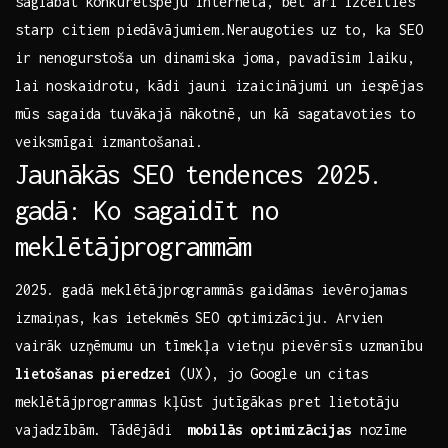
saglabāt konkurētspēju internetā, bet ‌arī izcelties​
starp citiem piedāvājumiem.Neraugoties uz to, ka⁣ SEO
ir nenogurstoša ​un dinamiska ‍joma, pavadīsim laiku,
lai noskaidrotu, kādi jauni izaicinājumi ‍un iespējas
mūs sagaida tuvākajā nākotnē, un ⁤kā sagatavoties to
veiksmīgai izmantošanai.
Jaunākās⁢ SEO tendences 2025.⁤
gadā: Ko sagaidīt no
meklētājprogrammām
2025. gadā meklētājprogrammās gaidāmas ⁢ievērojamas
‌izmaiņas, kas​ ietekmēs ‌SEO ⁢optimizāciju. ⁢Arvien
vairāk uzņēmumu un tīmekļa vietņu pievērsīs ‌uzmanību‍
lietošanas⁢ pieredzei
(UX), ‌jo Google un ⁤citas
meklētājprogrammas ​kļūst ‍jutīgākas pret lietotāju
vajadzībām. Tādējādi ‌
mobilās ⁤optimizācijas
nozīme