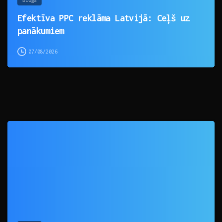
Efektīva PPC reklāma Latvijā: Ceļš uz
panākumiem
07/08/2026
0