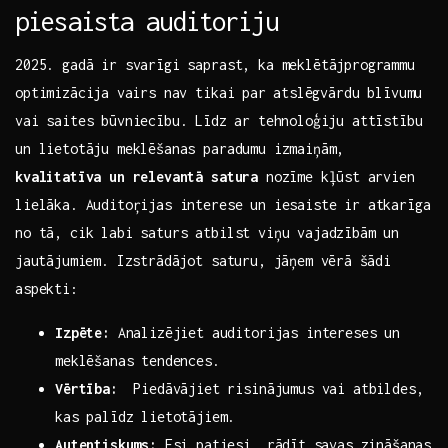
piesaista auditoriju
2025. gadā ir svarīgi saprast, ka meklētājprogrammu
optimizācija⁢ vairs nav tikai ⁣par ⁣atslēgvārdu blīvumu
vai saites būvniecību. ‌Līdz ⁣ar tehnoloģiju ‌attīstību
un ​lietotāju ‍meklēšanas paradumu izmaiņām, ‍
kvalitatīva un relevantā satura
nozīme kļūst ⁣arvien‍
lielāka.​ Auditoŗijas interese un iesaiste ‌ir ​atkarīga
no‌ tā, ​cik labi saturs atbilst viņu vajadzībām un
⁣jautājumiem. Izstrādājot saturu, jāņem vērā ⁤šādi
aspekti:
Izpēte:
Analizējiet auditorijas intereses un
meklēšanas tendences.
Vērtība:
‍ Piedāvājiet risinājumus vai atbildes,‌
kas palīdz lietotājiem.
Autentiskums:
Esi patiesi, rādīt ⁢savas zināšanas