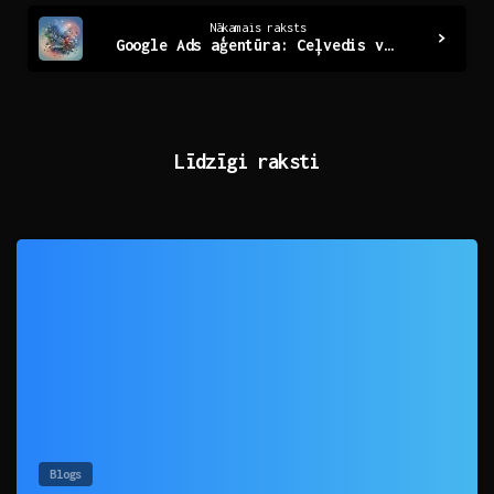
Nākamais raksts
Google Ads aģentūra: Ceļvedis veiksmīgai reklāmai
Līdzīgi raksti
0
Blogs