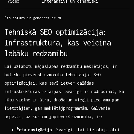
Video
Interaktīvi un dinamiski
Šis⁤ saturs ir ģenerēts ar⁤ MI.
Tehniskā ‌SEO optimizācija:
Infrastruktūra,‌ kas veicina
labāku redzamību
Lai uzlabotu ⁣mājaslapas redzamību meklētājos, ir⁣
būtiski ⁢pievērst uzmanību ⁤tehniskajai SEO
optimizācijai,⁤ kas sevī ietver dažādas
⁢infrastruktūras izmaiņas. ⁤Svarīgi ir nodrošināt, ka
⁢jūsu vietne ir ātra,⁢ droša un viegli pieejama gan
lietotājiem, gan meklētājprogrammām. Galvenie
aspekti, uz kuriem jāpievērš uzmanība, ir:
Ērta navigācija:
Svarīgi, lai lietotāji ātri