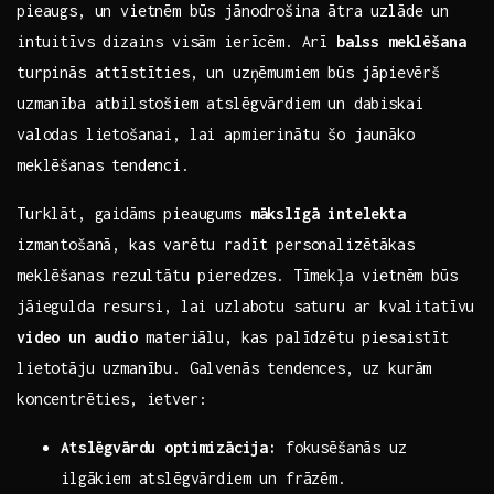
pieaugs, un vietnēm būs jānodrošina ātra uzlāde un
⁤intuitīvs dizains visām ierīcēm. Arī
balss meklēšana
​
turpinās ‌attīstīties, un ⁢uzņēmumiem​ būs jāpievērš
uzmanība atbilstošiem atslēgvārdiem un‌ dabiskai
valodas lietošanai, lai ​apmierinātu šo jaunāko
meklēšanas tendenci.
Turklāt, gaidāms pieaugums
mākslīgā intelekta
izmantošanā, kas varētu radīt personalizētākas
meklēšanas ⁣rezultātu‌ pieredzes. Tīmekļa ​vietnēm būs⁢
jāiegulda⁤ resursi, lai uzlabotu saturu ar⁣ kvalitatīvu
video⁤ un​ audio
materiālu, kas palīdzētu piesaistīt
lietotāju uzmanību. Galvenās tendences, uz​ kurām
koncentrēties, ietver:
Atslēgvārdu optimizācija:
fokusēšanās ‌uz
ilgākiem atslēgvārdiem un frāzēm.