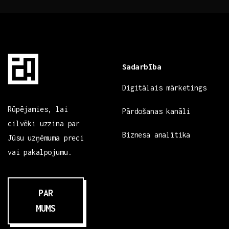
Sadarbība
Digitālais mārketings
Rūpējamies, lai
Pārdošanas kanāli
cilvēki uzzina par
Biznesa analītika
Jūsu uzņēmuma preci
vai pakalpojumu.
PAR
MUMS