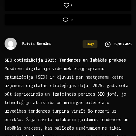
0
0
Raivis Bernāns
15/01/2026
Blogs
SEO optimizācija ⁢2025: Tendences ⁢un⁢ labākās prakses
Mūsdienu ⁤digitālajā vidē meklētājprogrammu
optimizācija (SEO) ir kļuvusi par neatņemamu‍ katra ​
uzņēmuma digitālās stratēģijas daļu. 2025. gads ​sola
būt iepriecinošs un izaicinošs periods SEO jomā, jo
tehnoloģiju attīstība un ‍mainīgās patērētāju⁢
uzvedības tendences turpina virzīt​ šo nozari uz
priekšu. ‍Šajā ‌rakstā aplūkosim gaidāmās tendences un
labākās prakses, kas palīdzēs uzņēmumiem ne tikai