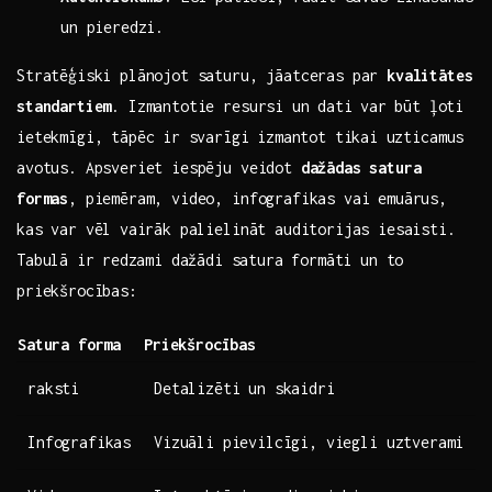
‌un pieredzi.
Stratēģiski plānojot saturu, jāatceras par
kvalitātes
standartiem
. Izmantotie resursi⁤ un⁤ dati⁢ var ⁤būt‍ ļoti⁤
ietekmīgi, tāpēc ir ⁢svarīgi ⁢izmantot ‍tikai⁣ uzticamus
avotus. Apsveriet iespēju veidot
dažādas satura
formas
, piemēram, video, infografikas ‍vai emuārus,
kas var vēl⁣ vairāk palielināt auditorijas iesaisti.
Tabulā ⁣ir⁣ redzami dažādi ⁢satura formāti un to
‍priekšrocības:
Satura‌ forma
Priekšrocības
raksti
Detalizēti un skaidri
Infografikas
Vizuāli pievilcīgi, viegli uztverami