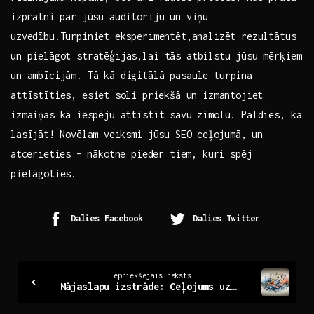
⁤izpratni par jūsu auditoriju un viņu
‍uzvedību.Turpiniet⁤ eksperimentēt,analizēt rezultātus
un pielāgot‌ stratēģijas,lai tās atbilstu jūsu⁣ mērķiem
un ​ambīcijām. Tā kā digitālā pasaule turpina
attīstīties, esiet⁣ soli ⁤priekšā un izmantojiet
izmaiņas kā ⁢iespēju attīstīt​ savu zīmolu. Paldies, ka
lasījāt! ⁢Novēlam⁢ veiksmi‌ jūsu ‌SEO ⁢ceļojumā, un
⁣atcerieties‍ – ⁤nākotne ⁤pieder tiem, kuri spēj
pielāgoties.
Dalies Facebook
Dalies Twitter
Continue
Iepriekšējais raksts
Mājaslapu izstrāde: Ceļojums uz digitālās identitātes veidošanu
Reading