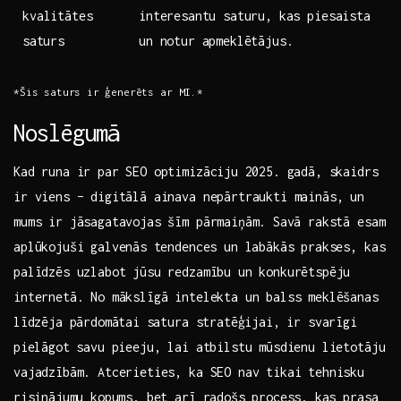
kvalitātes
interesantu ‌saturu, kas piesaista​
⁢saturs
un​ notur‍ apmeklētājus.
*Šis saturs⁣ ir ģenerēts ar MI.*
Noslēgumā
Kad runa ir par SEO optimizāciju⁤ 2025. gadā, skaidrs
ir viens – ‌digitālā ‍ainava nepārtraukti ​mainās, ⁣un
mums ir jāsagatavojas šīm pārmaiņām. ⁤Savā ​rakstā esam
aplūkojuši ‍galvenās⁤ tendences un labākās​ prakses, kas
palīdzēs uzlabot‍ jūsu redzamību un konkurētspēju
‌internetā. No mākslīgā intelekta un balss‌ meklēšanas
⁢līdzēja pārdomātai⁣ satura stratēģijai, ir svarīgi
⁣pielāgot savu pieeju, lai atbilstu mūsdienu lietotāju
‍vajadzībām. Atcerieties, ka SEO nav ‌tikai tehnisku
⁢risinājumu kopums, ​bet arī radošs process, ⁢kas prasa