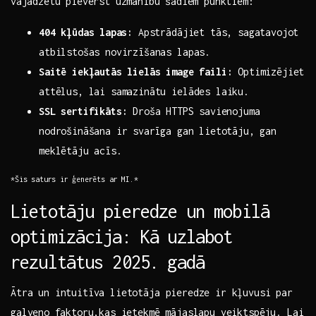
⁤vajadzētu pievērst uzmanību ⁣šādiem ​punktiem:
404 kļūdas⁢ lapas:
Apstrādājiet tās, sagatavojot
‌atbilstošas novirzīšanas lapas.
Saitē iekļautās​ lielās image faili:
Optimizējiet
attēlus, lai samazinātu ielādes laiku.
SSL sertifikāts:
Droša ⁤HTTPS savienojuma
nodrošināšana ir⁢ svarīga gan ‍lietotāju, ​gan
meklētāju acīs.
*Šis ‌saturs ⁣ir ⁣ģenerēts ar MI.*
Lietotāju pieredze⁤ un mobilā
optimizācija: Kā ⁢uzlabot
rezultātus 2025.⁢ gadā
Ātra un intuitīva lietotāja pieredze ir kļuvusi par
galveno⁤ faktoru,kas ietekmē mājaslapu veiktspēju. Lai