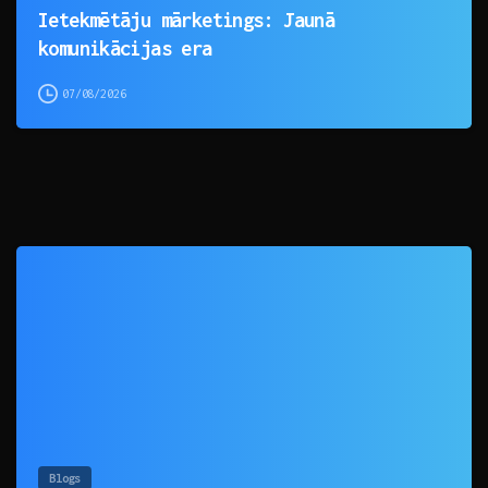
Ietekmētāju mārketings: Jaunā
komunikācijas era
07/08/2026
0
Blogs