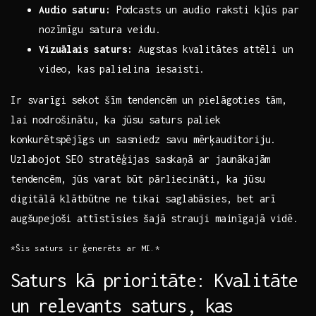
Audio saturu:
‌Podcasts un audio raksti kļūs​ par
nozīmīgu satura ​veidu.
Vizuālais saturs:
Augstas⁣ kvalitātes ‍attēli un
video, kas palielina iesaisti.
Ir​ svarīgi sekot šīm tendencēm un pielāgoties tām,
lai nodrošinātu, ⁣ka jūsu saturs paliek
konkurētspējīgs un sasniedz‍ savu mērķauditoriju.
Uzlabojot SEO stratēģijas saskaņā ar⁣ jaunākajām
tendencēm, ​jūs varat būt pārliecināti, ka jūsu
digitālā ⁣klātbūtne ne tikai saglabāsies, bet arī
augšupejoši⁤ attīstīsies šajā strauji mainīgajā ‍vidē.
*Šis⁢ saturs ir ģenerēts ar MI.*
Saturs ‌kā ‍prioritāte: Kvalitāte‌
un relevants saturs, kas