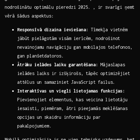
nodrošinātu optimālu pieredzi⁣ 2025. ,⁢ ir svarīgi ņemt
‍vērā ​šādus aspektus:
Responsīvā dizaina ‍ieviešana:
Tīmekļa vietnēm⁢
jābūt pielāgotām visām ierīcēm, nodrošinot
nevainojamu navigāciju gan ​mobilajos telefonos,
gan‍ planšetdatoros.
Ātrāku ielādes laiku ⁤garantēšana:
Mājaslapas⁣
ielādes laiks ir izšķirošs,⁣ tāpēc optimizējiet
⁢attēlus ‌un samaziniet ‍JavaScript ⁤failus.
Interaktīvas un viegli lietojamas‍ funkcijas:
Pievienojiet elementus, kas veicina lietotāju
iesaisti, piemēram, ātri pieejamās ​meklēšanas
opcijas un skaidru ‌informāciju ⁣par
pakalpojumiem.
Mobilā optimizācija ir ⁣ne vien tehnisks uzdevums, bet