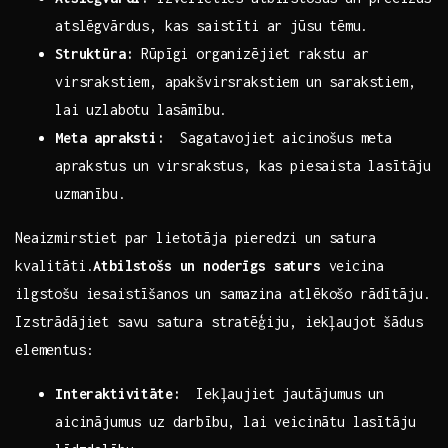
atslēgvārdus, kas saistīti⁣ ar jūsu⁤ tēmu.
Struktūra:
Rūpīgi ‍organizējiet rakstu ar
virsrakstiem, ‌apakšvirsrakstiem un sarakstiem,
lai uzlabotu ⁢lasāmību.
Meta apraksti:
‌ Sagatavojiet⁣ aicinošus meta
⁤aprakstus ‍un ‍virsrakstus, kas ​piesaista lasītāju
uzmanību.
Neaizmirstiet ‌par lietotāja pieredzi un satura
kvalitāti.
Atbilstošs un noderīgs saturs
‌veicina
ilgstošu iesaistīšanos un samazina ‌atlēkošo ​rādītāju.
Izstrādājiet savu⁢ satura stratēģiju, iekļaujot šādus
elementus:
Interaktivitāte:
‍ Iekļaujiet⁤ jautājumus un
aicinājumus uz darbību,‌ lai ⁤veicinātu lasītāju