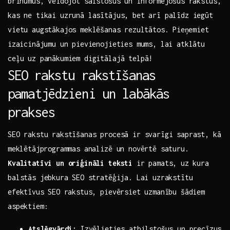
⁣brīnumus, veidojot saistošus un informējošus rakstus,
kas ne tikai uzrunā lasītājus, bet​ arī‍ palīdz ‌iegūt
vietu augstākajos​ meklēšanas⁤ rezultātos. ⁤Pieņemiet
⁢izaicinājumu un pievienojieties mums, lai atklātu
ceļu uz panākumiem digitālajā telpā!
SEO⁤ rakstu rakstīšanas
pamatjēdzieni un labākās
prakses
SEO rakstu rakstīšanas procesā ‍ir svarīgi saprast,‍ kā
⁤meklētājprogrammas analizē un novērtē saturu.⁣
Kvalitatīvi un oriģināli ‌teksti
ir pamats,⁢ uz kura
balstās jebkura SEO ⁣stratēģija. Lai uzrakstītu
efektīvus SEO⁤ rakstus, pievērsiet uzmanību šādiem
aspektiem:
Atslēgvārdi:
Izvēlieties atbilstošus un precīzus