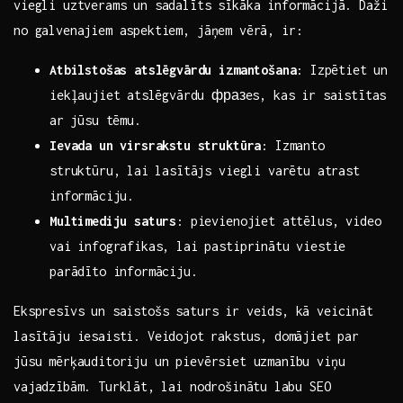
viegli uztverams un sadalīts sīkāka ‍informācijā.⁣ Daži
no galvenajiem aspektiem, jāņem vērā, ir:
Atbilstošas atslēgvārdu izmantošana
:⁣ Izpētiet un
iekļaujiet⁣ atslēgvārdu фразes, kas ir saistītas
ar⁣ jūsu tēmu.
Ievada un virsrakstu struktūra
: Izmanto
struktūru, ‌lai⁢ lasītājs viegli ‌varētu‍ atrast
informāciju.
Multimediju saturs
: ​pievienojiet attēlus, video⁣
vai ‍infografikas, ‌lai pastiprinātu viestie
parādīto informāciju.
Ekspresīvs ‌un ‍saistošs saturs ir veids, kā ​veicināt
lasītāju iesaisti. Veidojot ⁢rakstus,​ domājiet par⁢
jūsu mērķauditoriju un‌ pievērsiet uzmanību viņu
vajadzībām. ‌Turklāt,⁤ lai nodrošinātu ⁤labu SEO