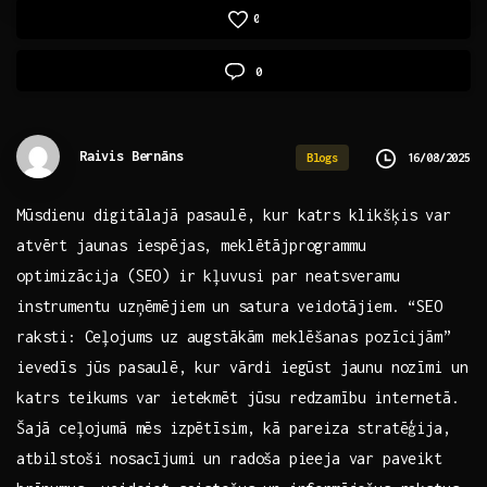
0
0
Raivis Bernāns
16/08/2025
Blogs
Mūsdienu digitālajā pasaulē, kur katrs klikšķis var
atvērt jaunas iespējas, meklētājprogrammu⁢
optimizācija (SEO) ir ‍kļuvusi ⁢par neatsveramu⁣
instrumentu uzņēmējiem⁢ un⁤ satura veidotājiem. “SEO‍
raksti: ⁢Ceļojums uz augstākām ​meklēšanas pozīcijām”
ievedīs jūs pasaulē,⁢ kur vārdi iegūst jaunu nozīmi un
katrs‌ teikums var ietekmēt jūsu redzamību internetā.
⁣Šajā ceļojumā mēs‌ izpētīsim, kā pareiza stratēģija,
atbilstoši nosacījumi un radoša⁢ pieeja var paveikt