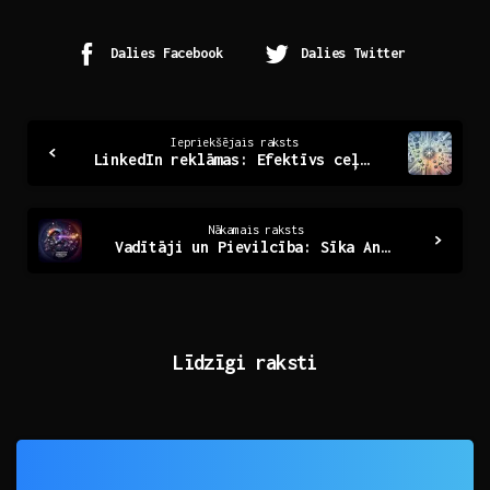
Dalies Facebook
Dalies Twitter
Continue
Iepriekšējais raksts
LinkedIn reklāmas: Efektīvs ceļš uz profesionālo panākumu
Reading
Nākamais raksts
Vadītāji un Pievilcība: Sīka Analīze par ‘Lead Magnētiem
Līdzīgi raksti
0