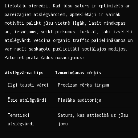
lietotāju pieredzi. Kad jūsu saturs ir⁤ optimizēts ⁢ar
pareizajiem⁤ atslēgvārdiem, apmeklētāji⁢ ir vairāk
motivēti palikt⁤ jūsu vietnē ilgāk, lasīt rindkopas‍
un, iespējams, veikt‌ pirkumus.‍ Turklāt,⁣ labi izvēlēti
atslēgvārdi veicina organic traffic palielināšanos un
var radīt saskaņotu ‌publicitāti ​sociālajos medijos.
Paturiet​ prātā šādus nosacījumus: ‍
Atslēgvārda⁣ tips
Izmantošanas⁤ mērķis
Ilgi tausti vārdi
Precīzam mērķa tirgum
Īsie atslēgvārdi
Plašāka auditorija
Tematiski
Saturs, kas‍ attiecībā uz jūsu
atslēgvārdi
jomu