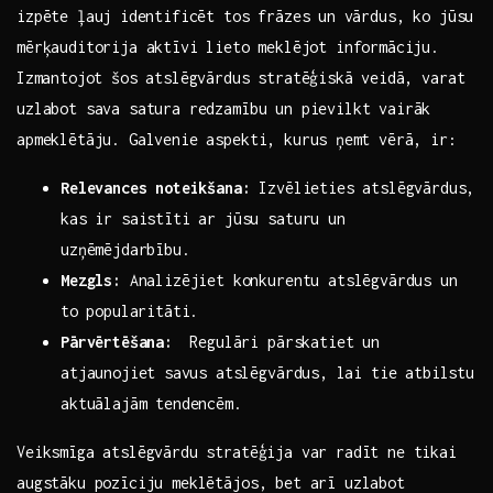
‌izpēte ļauj⁣ identificēt tos frāzes ‌un ⁢vārdus, ko jūsu
mērķauditorija‌ aktīvi lieto ⁢meklējot informāciju.
⁤Izmantojot šos atslēgvārdus stratēģiskā ⁣veidā, varat
uzlabot sava satura redzamību un pievilkt vairāk
apmeklētāju. Galvenie aspekti, kurus⁣ ņemt vērā, ir:
Relevances noteikšana:
Izvēlieties atslēgvārdus,
kas ir saistīti ‌ar jūsu saturu un
‌uzņēmējdarbību.
Mezgls:
Analizējiet‌ konkurentu atslēgvārdus un
to ⁤popularitāti.
Pārvērtēšana:
⁣ Regulāri pārskatiet un⁤
atjaunojiet⁢ savus​ atslēgvārdus,⁣ lai‌ tie atbilstu
aktuālajām tendencēm.
Veiksmīga atslēgvārdu stratēģija ‌var radīt ne tikai
augstāku pozīciju meklētājos, bet arī​ uzlabot