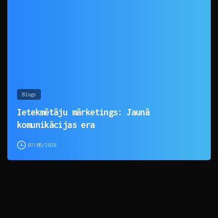
0
Blogs
Ietekmētāju mārketings: Jaunā
komunikācijas era
07/08/2026