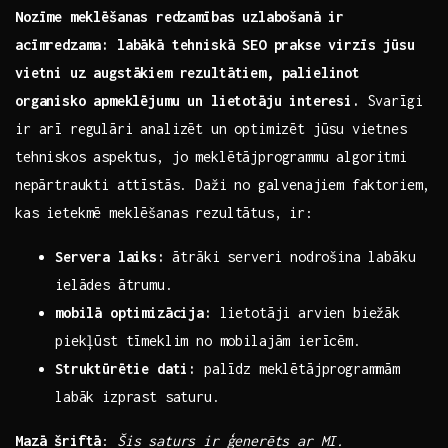
Nozīme⁣ meklēšanas redzamības​ uzlabošanā ir
acīmredzama: labākā tehniskā ⁣SEO prakse virzīs jūsu
vietni uz augstākiem rezultātiem, palielinot
organisko ⁤apmeklējumu‍ un lietotāju interesi.
Svarīgi⁣
ir arī regulāri analizēt ⁤un optimizēt jūsu ⁤vietnes
tehniskos aspektus, jo meklētājprogrammu algoritmi
⁢nepārtraukti attīstās. Daži no ⁢galvenajiem faktoriem,
kas ietekmē ‌meklēšanas rezultātus,⁣ ir:
Servera laiks:
⁤ātrāki‍ serveri nodrošina labāku
ielādes ātrumu.
mobilā optimizācija:
​lietotāji arvien biežāk
piekļūst tīmeklim no mobilajām ierīcēm.
Struktūrētie dati:
palīdz ‍meklētājprogrammām
labāk izprast saturu.
Mazā šriftā
: ​
Šis saturs ir⁣ ģenerēts ar MI.