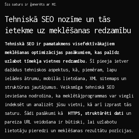
Šis saturs‍ ir ģenerēts ⁢ar MI.
Tehniskā SEO nozīme ⁣un tās
‌ietekme ⁣uz meklēšanas redzamību
Tehniskā SEO ir⁤ pamatakmens visefektīvākajiem
meklēšanas optimizācijas pasākumiem, kas palīdz
uzlabot tīmekļa vietnes‍ redzamību.
Šī⁣ pieeja‌ ietver‍
dažādus tehniskos ⁣aspektus, kā, piemēram, lapu‌
ielādes‍ ātrumu, ‍mobilās lietošana, ⁤XML​ sitemaps un
struktūras ​jautājumus. Veiksmīga ⁤tehniskā‌ SEO
ieviešana​ nodrošina, ‍ka meklētājprogrammas var⁤ viegli
indeksēt un​ analizēt jūsu vietni, kā arī izprast tās⁢
saturu. Šādi pasākumi kā ⁤
HTTPS, struktūrēti dati
⁢un
pareiza URL ‍veidošana ir būtiski, lai⁢ uzlabotu
lietotāju pieredzi un ‌meklēšanas ⁢rezultātu pozīcijas.