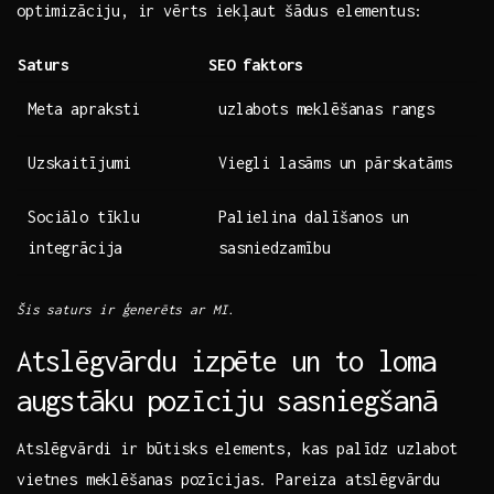
optimizāciju, ⁤ir vērts iekļaut šādus elementus:
Saturs
SEO faktors
Meta apraksti
uzlabots meklēšanas rangs
Uzskaitījumi
Viegli lasāms ⁢un pārskatāms
Sociālo tīklu
Palielina‌ dalīšanos un
integrācija
sasniedzamību
Šis ⁤saturs ir ģenerēts ar MI.
Atslēgvārdu izpēte ⁢un‌ to loma
‌augstāku pozīciju sasniegšanā
Atslēgvārdi ir būtisks elements, kas palīdz uzlabot
vietnes meklēšanas⁤ pozīcijas. Pareiza ​atslēgvārdu