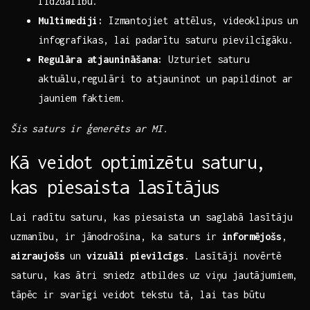
līdzdalību.
Multimediji:
Izmantojiet attēlus, ‍videoklipus ⁤un
infografikas, lai padarītu saturu‌ pievilcīgāku.
Regulāra atjaunināšana:
Uzturiet‌ saturu
aktuālu,regulāri to atjauninot ⁢un‌ papildinot ar
jauniem faktiem.
Šis saturs ir ģenerēts ar MI.
Kā veidot optimizētu saturu,
kas ‍piesaista lasītājus
Lai radītu saturu,⁣ kas piesaista un ‌saglabā⁣ lasītāju‌
uzmanību, ⁢ir jānodrošina, ‍ka saturs ‌ir
informējošs
,
aizraujošs
un
vizuāli pievilcīgs
. Lasītāji novērtē
saturu, kas⁤ ātri sniedz atbildes uz ⁢viņu jautājumiem,⁢
tāpēc ir svarīgi⁢ veidot tekstu ⁣tā, lai tas būtu