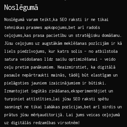
Noslēgumā
Noslēgumā‍ varam ‌teikt,ka SEO⁢ raksti ir ne tikai
tehniskas prasmes apkopojums,bet arī radošs
ceļojums,kas ⁢prasa⁣ pacietību un ⁢stratēģisku⁣ domāšanu.
⁤Jūsu ⁢ceļojums uz augstākām meklēšanas pozīcijām​ ir kā⁢
liels⁢ piedzīvojums, kur katrs solis – no atbilstoša
satura⁤ veidošanas ‍līdz saišu optimizēšanai – veido
ceļu⁣ pretim ‌panākumiem. Neaizmirstiet,‍ ka digitālā
pasaule nepārtraukti mainās, tādēļ būt elastīgam ⁤un⁣
pielāgoties ‍jauniem izaicinājumiem ir‌ būtiski.⁣
Izmantojiet iegūtās zināšanas,eksperimentējiet⁣ un
turpiniet attīstīties,lai jūsu⁣ SEO raksti spētu
sasniegt ne tikai⁣ labākas pozīcijas,bet⁢ arī sirdis⁢ un
prātus jūsu⁣ mērķauditorijā. ⁣Lai jums​ veicas ceļojumā
uz digitālās redzamības virsotnēm!