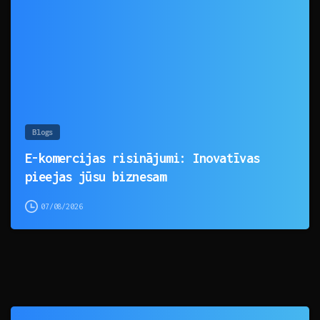
0
Blogs
E-komercijas risinājumi: Inovatīvas
pieejas jūsu biznesam
07/08/2026