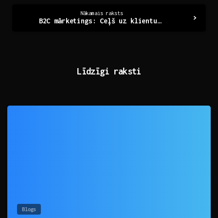
Nākamais raksts
B2C mārketings: Ceļš uz klientu sirdīm un prātiem
Līdzīgi raksti
0
Blogs