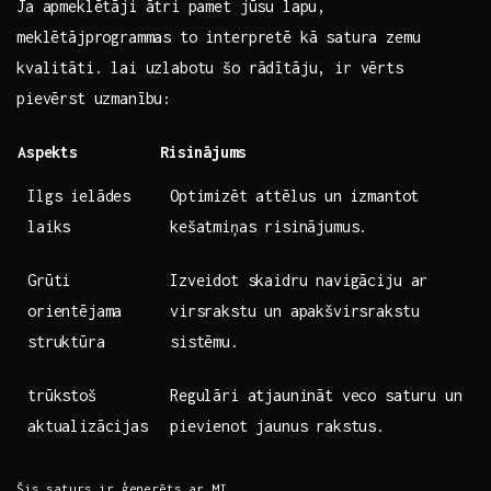
Ja apmeklētāji ātri ⁢pamet jūsu lapu,
meklētājprogrammas to interpretē kā satura zemu
kvalitāti. lai ​uzlabotu šo rādītāju, ir vērts
pievērst ‌uzmanību:
Aspekts
Risinājums
Ilgs ielādes
Optimizēt attēlus un ⁣izmantot
laiks
kešatmiņas risinājumus.
Grūti
Izveidot skaidru navigāciju ar
orientējama
virsrakstu‌ un apakšvirsrakstu
struktūra
sistēmu.
trūkstoš
Regulāri atjaunināt veco saturu un
aktualizācijas
pievienot jaunus‌ rakstus.
Šis saturs ir ģenerēts ‌ar MI.