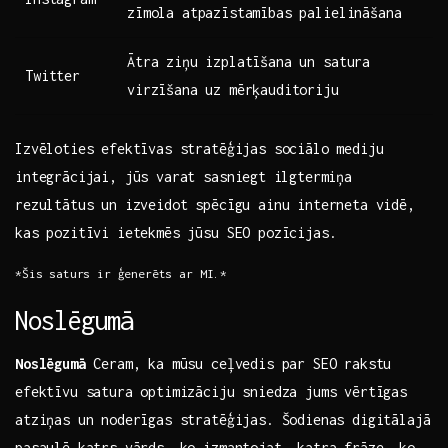
zīmola atpazīstamības palielināšana
Ātra ziņu izplatīšana un satura
Twitter
virzīšana uz mērķauditoriju
Izvēloties efektīvas stratēģijas sociālo mediju
integrācijai, jūs varat sasniegt ⁣ilgtermiņa
rezultātus un izveidot spēcīgu ainu interneta vidē,​
kas pozitīvi ietekmēs jūsu SEO pozīcijas.
*Šis saturs ir ģenerēts ar MI.*
Noslēgumā
Noslēgumā
Ceram, ka mūsu ceļvedis par SEO rakstu
efektīvu satura optimizāciju sniedza‌ jums vērtīgas
atziņas un ‌noderīgas stratēģijas. Šodienas digitālajā
pasaulē katrs vārds, ko izmantojat, katra frāze, ko