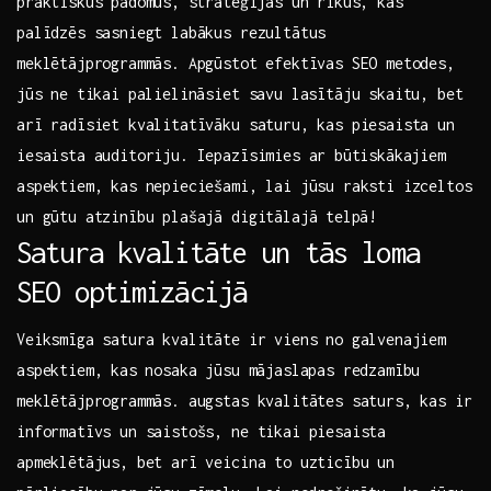
praktiskus padomus,⁣ stratēģijas un rīkus,‌ kas
palīdzēs sasniegt labākus rezultātus
meklētājprogrammās. Apgūstot efektīvas SEO metodes,
⁣jūs ne tikai palielināsiet savu lasītāju skaitu, bet
arī radīsiet ​kvalitatīvāku saturu, kas piesaista un
iesaista auditoriju. Iepazīsimies ar ⁣būtiskākajiem
aspektiem, kas nepieciešami, lai jūsu raksti izceltos⁤
un gūtu atzinību plašajā digitālajā⁣ telpā!
Satura kvalitāte un tās loma
SEO optimizācijā
Veiksmīga satura kvalitāte ir viens no galvenajiem
aspektiem, ⁣kas nosaka‌ jūsu ‌mājaslapas redzamību
meklētājprogrammās. augstas kvalitātes saturs, kas ir
informatīvs un saistošs, ne tikai piesaista​
apmeklētājus, bet arī veicina to uzticību un⁢