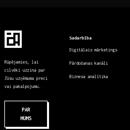
Sadarbība
Digitālais mārketings
Rūpējamies, lai
Pārdošanas kanāli
cilvēki uzzina par
Biznesa analītika
Jūsu uzņēmuma preci
vai pakalpojumu.
PAR
MUMS