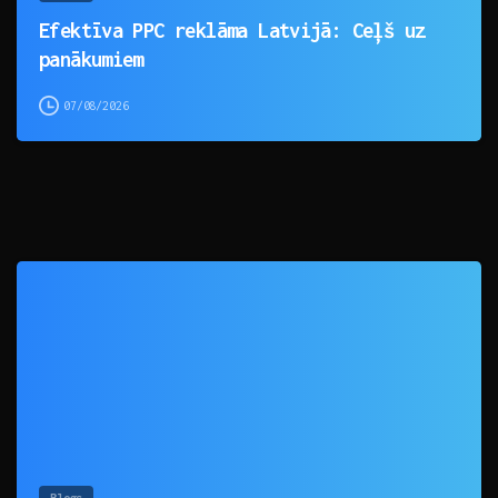
Efektīva PPC reklāma Latvijā: Ceļš uz
panākumiem
07/08/2026
0
Blogs