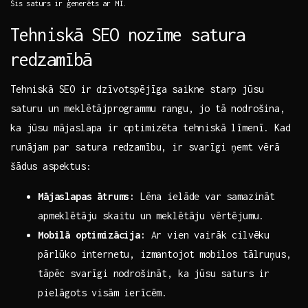
Šis saturs ir ģenerēts ar ​MI.
Tehniskā SEO nozīme satura
redzamībā
Tehniskā SEO ir dzīvotspējīga saikne starp jūsu⁢
saturu un meklētājprogrammu rangu, jo tā nodrošina,
ka jūsu mājaslapa ir optimizēta tehniskā līmenī. Kad
runājam ‍par satura ⁢redzamību, ‌ir‍ svarīgi ņemt vērā
šādus aspektus:
Mājaslapas ātrums:
Lēna ielāde var samazināt
apmeklētāju skaitu un meklētāju vērtējumu.
Mobilā optimizācija:
Ar vien vairāk cilvēku
pārlūko internetu, izmantojot mobilos tālruņus,
tāpēc svarīgi⁣ nodrošināt,‌ ka jūsu saturs ir
pielāgots visām ierīcēm.