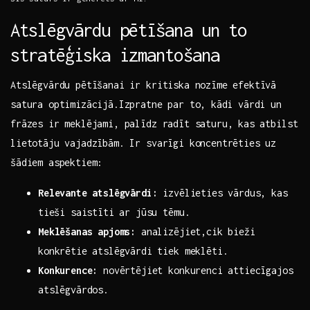
Atslēgvārdu pētīšana un to
stratēģiska izmantošana
Atslēgvārdu pētīšanai ir kritiska nozīme efektīvā
satura optimizācijā.Izpratne par to,⁤ kādi vārdi un
frāzes ir meklējami, palīdz radīt saturu, kas ⁣atbilst
lietotāju ​vajadzībām. Ir svarīgi koncentrēties uz
‍šādiem aspektiem:
Relevante atslēgvārdi:
izvēlieties vārdus, kas
⁤tieši saistīti ar jūsu tēmu.
Meklēšanas apjoms:
analizējiet,cik bieži
konkrētie atslēgvārdi tiek meklēti.
Konkurence:
novērtējiet konkurenci attiecīgajos
atslēgvārdos.