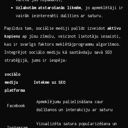
Uzlabotām⁣ atstarošanās likmēm
, jo apmeklētāji ir
vairāk ieinteresēti dalīties ar ‌saturu.
Papildus tam, sociālie mediji palīdz⁣ izveidot
aktīvu
kopienu
ap jūsu zīmolu, veicinot lietotāju iesaisti,
kas ir svarīgs faktors meklētājprogrammu algoritmos.
‌Integrējot sociālo mediju kā sastāvdaļu savā SEO‌
stratēģijā, jums ir iespēja:
sociālo
mediju
Ietekme uz SEO
platforma
Apmeklējumu palielināšana caur
Facebook
dalīšanos un interakciju ar saturu
Vizualizēta satura popularizēšana un
Instagram