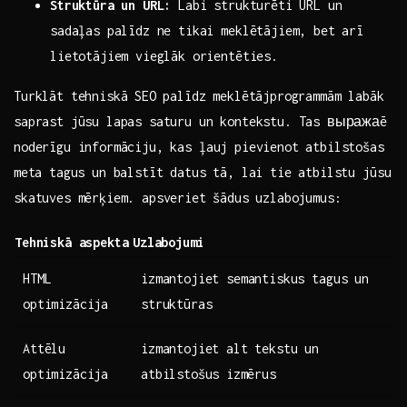
Struktūra un URL:
Labi strukturēti URL un
sadaļas palīdz ne tikai meklētājiem, bet arī
lietotājiem vieglāk orientēties.
Turklāt tehniskā ‌SEO ⁢palīdz meklētājprogrammām labāk
saprast jūsu lapas saturu ‍un ‍kontekstu. Tas выражаē
noderīgu informāciju, kas ļauj pievienot atbilstošas
⁤meta tagus un balstīt datus tā, lai tie atbilstu ​jūsu
skatuves mērķiem. apsveriet⁣ šādus uzlabojumus:
Tehniskā aspekta
Uzlabojumi
HTML
izmantojiet semantiskus tagus un
optimizācija
struktūras
Attēlu
izmantojiet alt tekstu un
optimizācija
atbilstošus⁣ izmērus