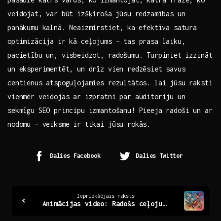
veidojat, var būt izšķiroša ⁤jūsu redzamības un
panākumu kalnā. Neaizmirstiet, ka ⁣efektīva satura
optimizācija ir kā ceļojums – tas prasa laiku,
pacietību un, ‌visbeidzot, radošumu. Turpiniet⁣ izzināt
un​ eksperimentēt, un ‌drīz vien redzēsiet savus
centienus atspoguļojamies rezultātos. lai jūsu raksti
vienmēr veidojas ar izpratni par auditoriju un
sekmīgu SEO principu ​izmantošanu! Pieeja radoši un ⁣ar
nodomu – veiksme ir tikai jūsu rokās.
Dalies Facebook
Dalies Twitter
Continue
Iepriekšējais raksts
Animācijas video: Radošs ceļojums uz iedvesmu un izpratni
Reading