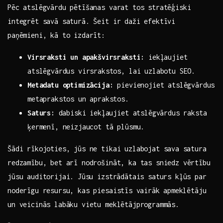
Pēc atslēgvārdu pētīšanas varat tos stratēģiski
integrēt savā saturā. Šeit ir daži efektīvi
paņēmieni, kā to izdarīt:
Virsraksti un apakšvirsraksti:
iekļaujiet
atslēgvārdus virsrakstos, lai uzlabotu SEO.
Metadatu optimizācija:
pievienojiet atslēgvārdus
metaprakstos un aprakstos.
Saturs:
⁣dabiski iekļaujiet atslēgvārdus raksta
ķermenī, neizjaucot tā plūsmu.
Šādi rīkojoties, jūs ne tikai uzlabojat sava ⁢satura
redzamību, bet‍ arī nodrošināt, ka tas sniedz ​vērtību
jūsu auditorijai. ⁣Jūsu izstrādātais saturs kļūs par
noderīgu resursu, kas piesaistīs ⁤vairāk⁤ apmeklētāju
un veicinās labāku vietu meklētājprogrammās.