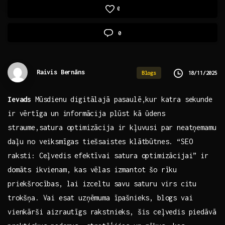
0
0
Raivis Bernāns
18/11/2025
Blogs
Ievads
Mūsdienu digitālajā pasaulē,kur katra sekunde
ir vērtīga un⁤ informācija plūst kā ūdens
straume,satura optimizācija ir kļuvusi par neatņemamu
daļu no veiksmīgas tiešsaistes klātbūtnes.‌ “SEO
raksti: Ceļvedis efektīvai satura optimizācijai” ir
domāts ikvienam, kas vēlas izmantot šo rīku
priekšrocības, lai ⁢izceltu savu saturu virs citu
trokšņa. Vai esat uzņēmuma īpašnieks, blogs vai
vienkārši aizrautīgs rakstnieks, šis ceļvedis piedāvā