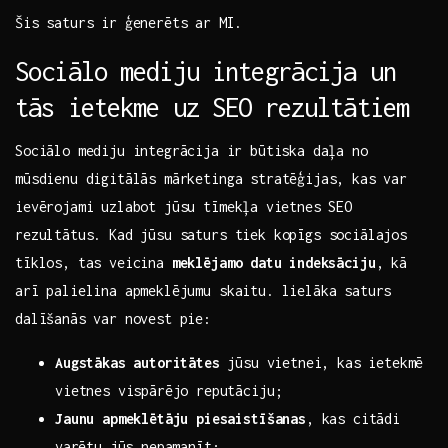
Šis saturs ir ģenerēts ar⁣ MI.
Sociālo mediju integrācija un
tās ietekme uz SEO rezultātiem
Sociālo mediju integrācija ⁣ir būtiska daļa no
mūsdienu​ digitālās mārketinga stratēģijas, kas var
ievērojami uzlabot jūsu tīmekļa⁢ vietnes SEO
rezultātus. Kad jūsu saturs tiek kopīgs sociālajos
tīklos, tas veicina
meklējamo datu ⁤indeksāciju
, ​kā
arī palielina apmeklējumu skaitu. lielāka saturs
dalīšanās var novest pie:
Augstākas autoritātes
⁣jūsu vietnei, kas ietekmē
vietnes vispārējo reputāciju;
Jaunu apmeklētāju piesaistīšanas
, ‍kas citādi
⁢varētu jūs nepamanīt;