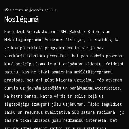
*Šis saturs⁤ ir ģenerēts ⁢ar MI.*
Noslēgumā
Noslēdzot šo⁣ rakstu par⁢ “SEO Raksti: Klients un‍
Meklētājprogrammu ‌Veiksmes Atslēga”, ir skaidrs, ka
veiksmīga meklētājprogrammu‌ optimizācija nav
vienkārši tehniska procedūra, bet gan radošs process,
kurā nozīmīga loma ir attiecībām ⁣ar⁢ klientu. Veidojot
saturu, ⁣kas ne tikai‍ apmierina meklētājprogrammu
prasības, bet arī gūst⁢ klienta uzticību, mēs atveram
durvis uz jaunām iespējām un panākumiem.Atcerieties,
⁤ka katrs pants, katrs vārds ‌ir solis ceļā uz
ilgtspējīgu⁣ izaugsmi jūsu uzņēmumam. ‌Tāpēc‍ ieguldiet
laiku un resursus kvalitatīva SEO ⁢satura radīšanā,‍ jo‍
tas ne tikai uzlabos jūsu redzamību internetā, bet
‌arī palīdzēs​ veidot saikni ar jūsu auditoriju.