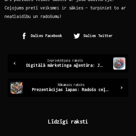
Ceļojums⁣ pretī‌ veiksmei ir ​sākies – turpiniet to ⁣ar
neatlaidību un​ radošumu!
Dalies Facebook
Dalies Twitter
Continue
Iepriekšējais raksts
Digitālā mārketinga aģentūra: Jūsu ceļvedis mārketinga pasaulē
Reading
Nākamais raksts
Prezentācijas lapas: Radošs ceļvedis efektīvai komunikācijai
Līdzīgi raksti