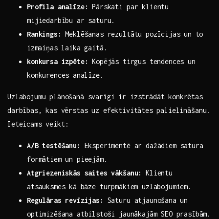
Profila analīze:
Pārskati par ‍klientu
mijiedarbību ar saturu.
Rankings:
Meklēšanas rezultātu ⁤pozīcijas ⁢un to
⁢izmaiņas laika gaitā.
konkursa izpēte:
Kopējās⁤ tirgus tendences un⁢
konkurences ⁣analīze.
Uzlabojumu ​plānošanā svarīgi ir izstrādāt konkrētas
darbības, ⁣kas vērstas uz efektivitātes ⁣palielināšanu.
Ieteicams veikt:
A/B testēšanu:
Eksperimentē ar‌ dažādiem satura
formātiem un​ pieejām.
Atgriezeniskās saites vākšanu:
Klientu
atsauksmes ⁤kā bāze turpmākiem​ uzlabojumiem.
Regulāras revīzijas:
Saturu atjaunošana ⁤un
optimizēšana ‍atbilstoši⁣ jaunākajām SEO ‍prasībām.