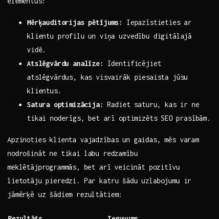
⁤elementus:
Mērķauditorijas pētījums:
Iepazīstieties ar⁣
klientu profilu un viņa uzvedību digitālajā⁤
vidē.
Atslēgvārdu analīze:
Identificējiet
atslēgvārdus, kas visvairāk piesaista jūsu ​
klientus.
Satura⁢ optimizācija:
Radiet ‍saturu, kas ir ⁣ne
tikai noderīgs,⁤ bet arī optimizēts SEO⁤ prasībām.
Apzinoties klienta vajadzības un gaidas, mēs varam
nodrošināt ne tikai labu⁤ redzamību
meklētājprogrammās, ⁤bet arī ⁤veicināt ‍pozitīvu
lietotāju pieredzi. Par katru šādu uzlabojumu ir
jāmērķē uz šādiem rezultātiem:
Rezultāts
Ieguvums