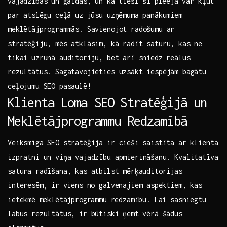
vajadzības⁣ un gaidas, ⁣un ‍kā⁣ tieši‌ šī pieeja var kļūt
par ⁢atslēgu ceļā uz jūsu uzņēmuma panākumiem‌
meklētājprogrammās.​ Savienojot ​radošumu ar
stratēģiju,‍ mēs‍ atklāsim, kā radīt saturu,⁢ kas ne
‌tikai‌ uzrunā auditoriju, bet⁢ arī sniedz reālus
rezultātus. Sagatavojieties uzsākt iespējām bagātu
ceļojumu SEO pasaulē!
Klienta Loma SEO ⁣Stratēģijā un
Meklētājprogrammu ⁢Redzamībā
Veiksmīga SEO stratēģija ir cieši⁤ saistīta ar klienta
izpratni un viņa vajadzību apmierināšanu. Kvalitatīva
satura radīšana, kas‌ atbilst⁤ mērķauditorijas
interesēm, ⁤ir viens no ​galvenajiem⁣ aspektiem, kas
ietekmē⁣ meklētājprogrammu ⁢redzamību. Lai sasniegtu
labus rezultātus, ir būtiski ņemt⁣ vērā‌ šādus