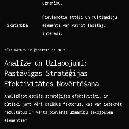
uzmanību.
Pievienotie attēli un multimediju
Skatāmība
elementi var⁤ vairot lasītāju
interesi.
*Šis saturs ir ģenerēts ar MI.*
Analīze un Uzlabojumi:⁣
Pastāvīgas ‍Stratēģijas
⁢Efektivitātes Novērtēšana
Analizējot esošās stratēģijas efektivitāti, ir‌
būtiski ‌ņemt vērā dažādus faktorus, kas var ietekmēt
rezultātus.Ir ‍vērts​ pievērst⁣ uzmanību sekojošiem ​
elementiem: