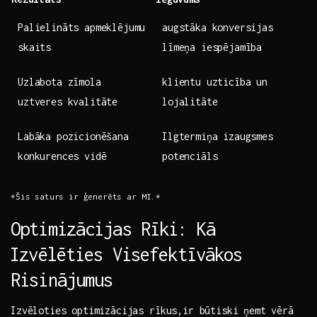
Palielināts ‌apmeklējumu
augstāka konversijas
skaits
līmeņa iespējamība
Uzlabota zīmola
klientu uzticība un
uztveres kvalitāte
lojalitāte
Labāka pozicionēšana
Ilgtermiņa izaugsmes
konkurences vidē
potenciāls
*Šis saturs​ ir ģenerēts‌ ar MI.*
Optimizācijas Rīki: Kā
⁢Izvēlēties Visefektīvākos
Risinājumus
Izvēloties optimizācijas ​rīkus,ir būtiski⁤ ņemt vērā⁣