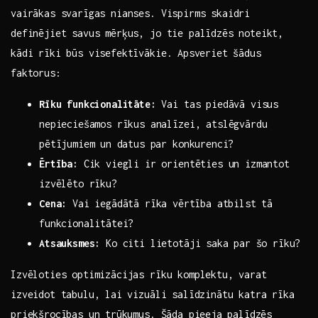
vairākas svarīgas nianses. Vispirms skaidri⁢
definējiet savus mērķus, jo tie palīdzēs noteikt,
kādi ‍rīki būs visefektīvākie. ⁢Apsveriet šādus
faktorus:
Rīku funkcionalitāte:
Vai tas piedāvā visus⁢
nepieciešamos rīkus ​analīzei, atslēgvārdu
pētījumiem⁤ un datus​ par konkurenci?
Ērtība:
Cik viegli ir orientēties un izmantot
izvēlēto rīku?
Cena:
Vai iegādātā rīka⁢ vērtība atbilst tā
funkcionalitātei?
Atsauksmes:
Ko ​citi lietotāji⁤ saka par šo rīku?
Izvēloties​ optimizācijas rīku komplektu, varat
izveidot tabulu, ⁤lai vizuāli salīdzinātu ‍katra rīka
priekšrocības un⁢ trūkumus. Šāda pieeja⁤ palīdzēs