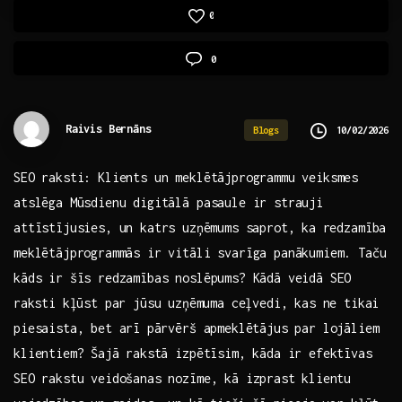
0
0
Raivis Bernāns
10/02/2026
Blogs
SEO raksti: Klients un meklētājprogrammu veiksmes
atslēga Mūsdienu digitālā ‌pasaule ir strauji
attīstījusies, un katrs ⁣uzņēmums saprot, ka⁢ redzamība
meklētājprogrammās ir vitāli svarīga‌ panākumiem. ‌Taču
kāds ir šīs ‍redzamības noslēpums? Kādā veidā SEO
⁢raksti kļūst par jūsu⁣ uzņēmuma ‍ceļvedi, kas ne⁤ tikai
piesaista,‍ bet arī ⁢pārvērš apmeklētājus par lojāliem
klientiem?⁤ Šajā rakstā izpētīsim, kāda ir efektīvas
SEO rakstu‌ veidošanas nozīme, kā izprast⁣ klientu​