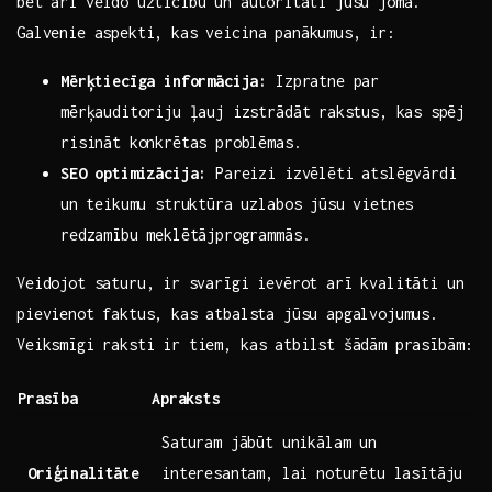
bet arī veido uzticību ⁤un autoritāti jūsu​ jomā.⁢
Galvenie aspekti, kas veicina panākumus, ir:
Mērķtiecīga‌ informācija:
‍Izpratne par
mērķauditoriju ļauj izstrādāt⁣ rakstus, kas ⁤spēj
risināt konkrētas problēmas.
SEO optimizācija:
Pareizi izvēlēti‌ atslēgvārdi
⁢un teikumu struktūra uzlabos jūsu vietnes
redzamību meklētājprogrammās.
Veidojot saturu, ir ⁢svarīgi ievērot arī kvalitāti ‌un
pievienot faktus, kas⁢ atbalsta jūsu apgalvojumus.
Veiksmīgi raksti‌ ir‍ tiem, kas‍ atbilst ⁢šādām ​prasībām:
Prasība
Apraksts
Saturam ‍jābūt unikālam un
Oriģinalitāte
interesantam, lai noturētu⁤ lasītāju