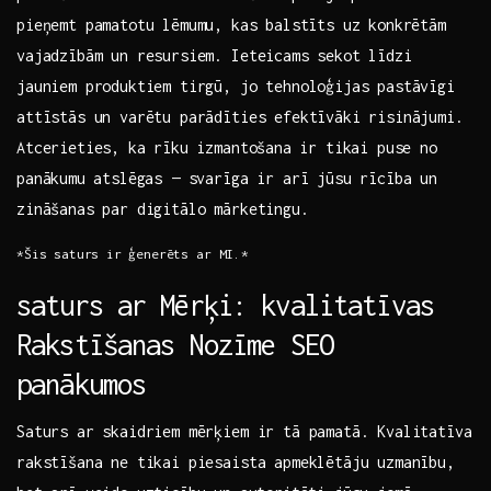
pieņemt pamatotu lēmumu, kas⁣ balstīts uz konkrētām‌
vajadzībām un‍ resursiem.​ Ieteicams sekot ‍līdzi‍
jauniem produktiem tirgū, jo tehnoloģijas pastāvīgi
attīstās un varētu parādīties efektīvāki risinājumi.
Atcerieties, ka ⁣rīku izmantošana⁤ ir tikai puse no
panākumu⁣ atslēgas — svarīga ir arī jūsu rīcība un ​
zināšanas par digitālo mārketingu.
*Šis saturs ⁤ir ģenerēts ar​ MI.*
saturs ar Mērķi: kvalitatīvas‌
Rakstīšanas​ Nozīme SEO
panākumos
Saturs ar skaidriem mērķiem ir tā pamatā. Kvalitatīva
rakstīšana ne tikai piesaista apmeklētāju uzmanību,