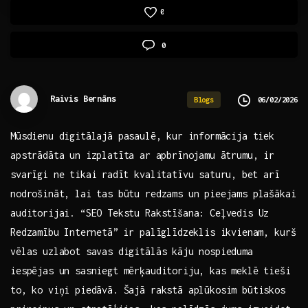
0
0
Raivis Bernāns
06/02/2026
Blogs
Mūsdienu digitālajā pasaulē,⁢ kur informācija tiek
apstrādāta un izplatīta⁢ ar apbrīnojamu ātrumu, ir
svarīgi ne tikai ⁤radīt kvalitatīvu saturu,⁣ bet arī
nodrošināt, lai tas būtu redzams un pieejams plašākai
​auditorijai. “SEO Tekstu Rakstīšana: Ceļvedis Uz
Redzamību⁣ Internetā” ir‌ palīglīdzeklis‌ ikvienam, kurš
vēlas uzlabot savas ‌digitālās kāju nospieduma
iespējas un ‍sasniegt ​mērķauditoriju, kas⁤ meklē⁤ tieši
to, ko​ viņi piedāvā. Šajā rakstā aplūkosim būtiskos