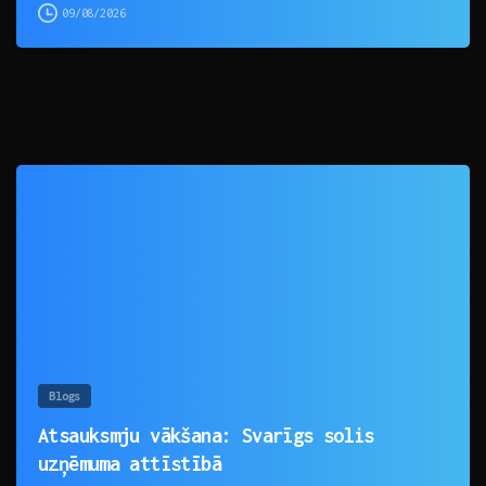
09/08/2026
0
Blogs
Atsauksmju vākšana: Svarīgs solis
uzņēmuma attīstībā