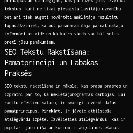
principus un ⁤stratēģijas, ‌kas palīdzēs ​jums izveidot
‍tekstus, kuri ne tikai ⁤piesaista⁣ lasītāju uzmanību,
bet arī⁢ tiek augsti⁢ novērtēti meklētāja rezultātu‌
lapās.Uzziniet, ⁣kā būt ⁤pamanāmam šajā pārsātinātajā
informācijas vidē⁤ un kā ‌katrs vārds var⁤ būt⁣ solis
pretī​ jūsu panākumiem.
SEO Tekstu ⁣Rakstīšana:
Pamatprincipi ​un Labākās‌
Praksēs
SEO ⁤tekstu rakstīšana ir māksla, kas⁢ prasa prasmes un
‌izpratni ​par to, kā ‌meklētājprogrammas ⁤darbojas. Lai
‍radītu efektīvu saturu, ir svarīgi ievērot dažus
pamatprincipus.
Pirmkārt
, ir ‌jāveic atbilstoša​
atslēgvārdu⁣ izpēte. Izvēlieties
atslēgvārdus
, kas‍ ir
⁢populāri‍ jūsu ‍nišā un kuriem ‌ir augsta ⁣meklēšanas⁣