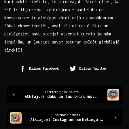
kuri ⁢meklē tieši ⁤to, ko piedāvājat.‌ Atcerieties, ⁣ka
SEO ⁣ir ilgtermiņa⁤ ieguldījums – pacietība un
⁣konsekvence ir ⁤atslēgas vārdi ceļā⁣ uz panākumiem.⁢
Sākat eksperimentēt, analizējiet rezultātus un
pielāgojiet savu pieeju! Atveriet durvis jaunām⁢
iespējām, ⁣un ‌ļaujiet savam saturam spīdēt globālajā
tīmeklī!
Dalies Facebook
Dalies Twitter
Continue
Iepriekšējais raksts
Atklājumi dabu un tās brīnumus: Mūsu ceļojuma vēsture
Reading
Nākamais raksts
Atklājiet Instagram mārketinga aģentūras potenciālu