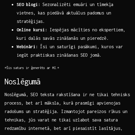
SEO blogi:
Sezonalizēti emuāri ⁢un ‍tīmekļa
vietnes, kas piedāvā aktuālus padomus un
stratēģijas.
Online kursi:
Iespējas ‍mācīties no ekspertiem,
kuri dalās savās ​zināšanās un pieredzē.
Webināri:
​Īsi un saturīgi pasākumi, ‍kuros var⁢
iegūt praktiskas zināšanas ​SEO ‌jomā.
*Šis saturs ir ģenerēts ar MI.*
Noslēgumā
Noslēgumā, SEO teksta rakstīšana ir⁢ ne tikai tehnisks
process, bet arī ‍māksla, ‍kurā prasmīgi ​apvienojas⁣
radošums un stratēģija.⁣ Izmantojot pareizos rīkus ⁤un
tehnikas, ⁢jūs varat ‌ne tikai uzlabot ‌sava satura
redzamību ⁤internetā, bet ‌arī piesaistīt ⁣lasītājus,