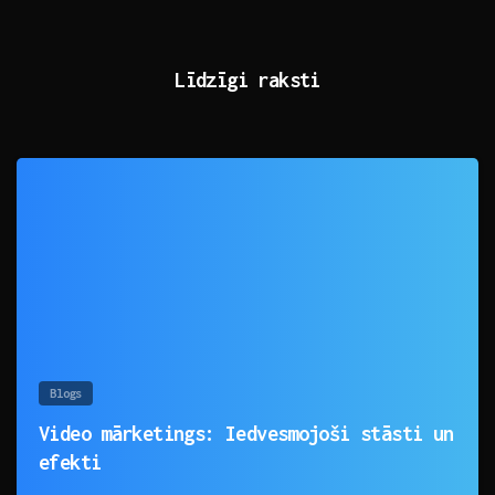
Līdzīgi raksti
0
Blogs
Video mārketings: Iedvesmojoši stāsti un
efekti