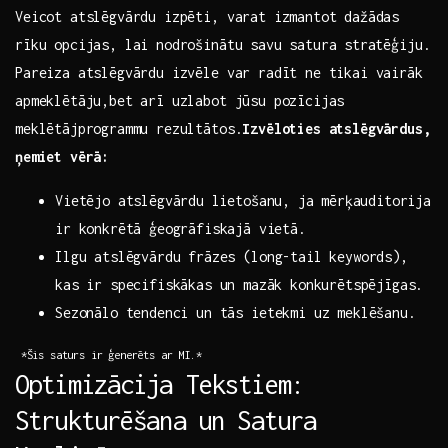
Veicot atslēgvārdu izpēti, ​varat izmantot dažādas
rīku‌ opcijas, lai nodrošinātu‌ savu​ satura⁢ stratēģiju.
Pareiza atslēgvārdu izvēle var ​radīt ne‍ tikai vairāk
apmeklētāju,bet ​arī uzlabot‍ jūsu pozīcijas
meklētājprogrammu rezultātos.
Izvēloties atslēgvārdus,
ņemiet vērā:
Vietējo atslēgvārdu⁤ lietošanu, ja⁢ mērķauditorija
ir‌ konkrētā ģeogrāfiskajā ⁣vietā.
Ilgu atslēgvārdu frāzes (long-tail keywords),
‍kas ir specifiskākas un⁤ mazāk konkurētspējīgas.
Sezonālo‌ tendenci un tās ietekmi uz meklēšanu.
⁢ *Šis saturs ir ģenerēts ar MI.*
Optimizācija Tekstiem:
Strukturēšana⁢ un‍ Satura