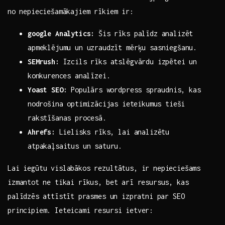
no ⁣nepieciešamākajiem rīkiem⁣ ir:
google Analytics:
Šis rīks palīdz analizēt ​
apmeklējumu un uzraudzīt​ mērķu ‍sasniegšanu.
SEMrush:
Izcils rīks‌ atslēgvārdu‌ izpētei un
⁣konkurences analīzei.
Yoast SEO:
Populārs⁢ wordpress⁣ spraudnis, kas
⁤nodrošina optimizācijas ⁣ieteikumus tieši
rakstīšanas procesā.
Ahrefs:
⁣Lielisks​ rīks, lai ‍analizētu ​
atpakaļsaitus un saturu.
Lai iegūtu vislabākos rezultātus, ir nepieciešams
izmantot⁢ ne‌ tikai rīkus, bet‌ arī resursus, kas
palīdzēs⁢ attīstīt ⁤prasmes un izpratni par SEO‌
principiem. Ieteicami resursi ietver: