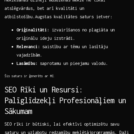
atslēgvārdus, bet arī kvalitāti ⁤un
atbilstošību.Augstas kvalitātes saturs ietver:
Oriģinalitāti:
izvairīšanos no plagiāta un
oriģinālu ideju izstrādi.
Relevanci:
saistību ar tēmu⁣ un lasītāju
⁤vajadzībām.
Lasāmību:
‌saprotamu un ⁣pieejamu ⁣valodu.
Šis saturs ir⁣ ģenerēts ar MI.
SEO Rīki ⁤un Resursi:
Palīglīdzekļi ⁢Profesionāļiem un
‍Sākumam
SEO rīki ⁣ir ‍būtiski, lai ​efektīvi optimizētu‌ savu
saturu un⁢ uzlabotu redzamību‌ meklētājprogrammās. Daži