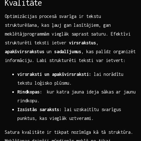
Kvalitāte
Optimizācijas‍ procesā svarīga ir ‍tekstu
strukturēšana,⁤ kas ļauj gan lasītājiem, gan
meklētājprogrammām vieglāk ⁤saprast saturu. Efektīvi
strukturēti teksti ietver
virsrakstus
,​
apakšvirsrakstus
un
sadalījumus
, kas palīdz organizēt
informāciju. Labi⁢ strukturēti teksti var ietvert:
virsraksti un apakšvirsraksti:
lai norādītu
tekstu ‌loģisko plūsmu.
Rindkopas:
⁣ kur katra ⁢jauna ideja sākas ar jaunu
rindkopu.
Izsistās saraksts:
lai uzskaitītu svarīgus
punktus, kas vieglāk uztverami.
Satura kvalitāte ⁢ir‌ tikpat nozīmīga kā tā struktūra.
Meklēšanas dzinēji ⁤mūsdienās⁣ meklē‍ ne tikai