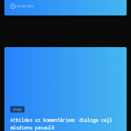
09/08/2026
0
Blogs
Atbildes uz komentāriem: dialoga ceļš
mūsdienu pasaulē