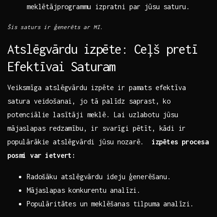
meklētājprogrammu izpratni par jūsu‍ saturu.
Šis saturs ir ģenerēts⁤ ar MI.
Atslēgvārdu ⁣izpēte: Ceļš pretī
Efektīvai Saturam
Veiksmīga atslēgvārdu izpēte ir pamats efektīva
satura veidošanai, jo tā palīdz saprast, ko
potenciālie lasītāji meklē. Lai uzlabotu ⁢jūsu
‍mājaslapas redzamību, ir svarīgi pētīt, kādi ⁢ir
populārākie atslēgvārdi jūsu​ nozarē. ⁤ ​
izpētes‌ procesa
posmi var ietvert:
Radošāku‍ atslēgvārdu ⁣ideju ⁢ģenerēšanu.
Mājaslapas​ konkurentu⁣ analīzi.
Populāritātes un meklēšanas tilpuma analīzi.