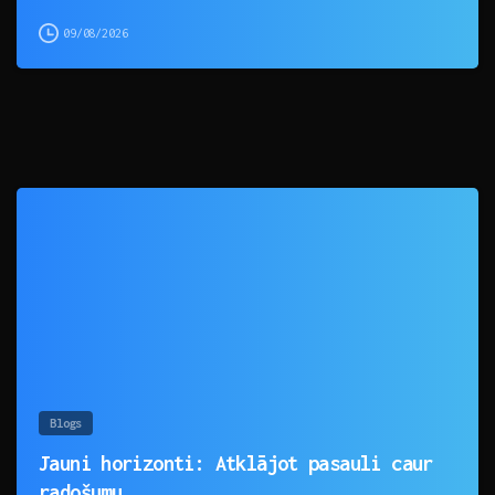
09/08/2026
0
Blogs
Jauni horizonti: Atklājot pasauli caur
radošumu