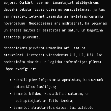
apjoms.
Otrkārt
, vienmēr⁣ izmantojiet
atslēgvārdus
dabiski tekstā, ⁢izvairoties no pārspīlēšanas, jo tas
var negatīvi ietekmēt‌ lasāmību‍ un meklētājprogrammu ​
novērtējumu. Nepieciešams arī ​nodrošināt, ka iekšējās
un ārējās‍ saites ir saistītas ar saturu un bagātina
lietotāju ​pieredzi.
Nepieciešams pievērst uzmanību arī ​
satura⁤
struktūrai
. ‍Lietojiet virsrakstus ⁣(H1, H2, H3),⁣ lai
nodrošinātu skaidru un loģisku informācijas⁢ plūsmu. ⁢
Tāpat svarīgi ir
:
rakstīt pievilcīgas⁤ meta ⁣aprakstus, kas uzrunā
potenciālos lasītājus;
izmanto bildes, ⁤kas⁤ atbilst saturam, un
‌nepārspīlējiet ar failu izmēru;
izmantot ‌strukturētus datus, lai ‍uzlabotu