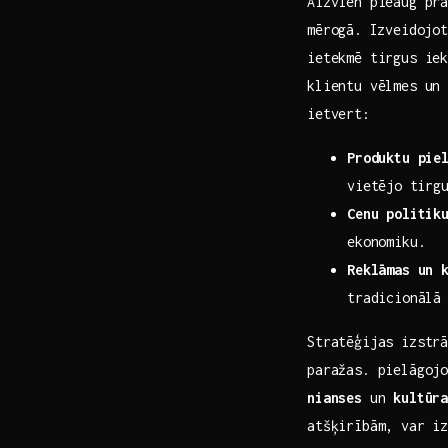
Aizvien pieaug pra
mērogā.⁤ Izveidojo
ietekmē tirgus ie
klientu vēlmes ‍un
ietvert:
Produktu pie
vietējo⁢ tirg
Cenu‌ politik
ekonomiku.
Reklāmas un 
tradicionālā 
Stratēģijas izstrā
paražas. pielāgojo
nianses
un
kultūr
atšķirībām, ‍var ⁢