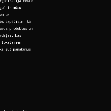
organizācija meklē
rgu” ir mūsu
m uz⁤
ēs izpētīsim,⁣ kā
savus produktus un
āvdaļas, kas
 lokālajiem
kā‌ gūt panākumus