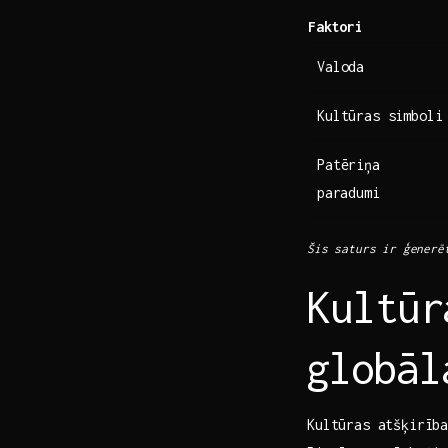
Faktori
Valoda
Kultūras simboli
Patēriņa
⁣paradumi
Šis saturs ir ģenerēt
Kultūr
⁤globā
Kultūras atšķirība