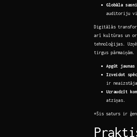
Globāla sasn
auditoriju v
Digitālās⁣ transfo
arī kultūras‌ un o
tehnoloģijas. Uzņē
tirgus ‌pārmaiņām.
Apgūt jaunas 
Izveidot spēc
ir neaizstāj
Uzraudzīt⁤ ko
‌atziņas.
*Šis saturs ir ģe
Prakti