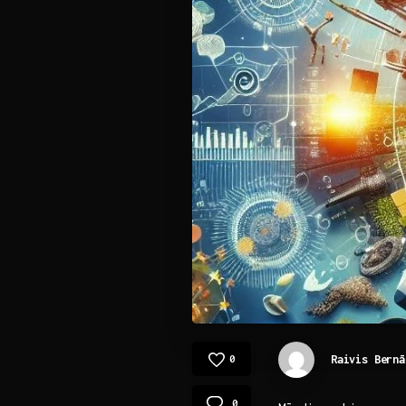
Raivis Bernā
0
0