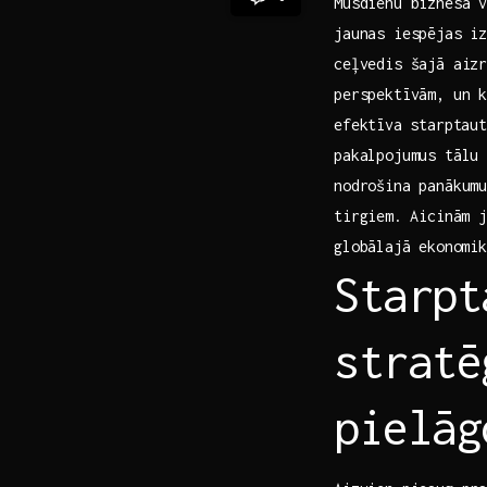
Mūsdienu biznesa v
jaunas iespējas iz
ceļvedis šajā aizr
perspektīvām, un k
efektīva⁤ starptau
pakalpojumus tālu 
nodrošina panākumu
tirgiem. ⁤Aicinām 
globālajā⁣ ekonomi
Starpt
stratē
pielāg