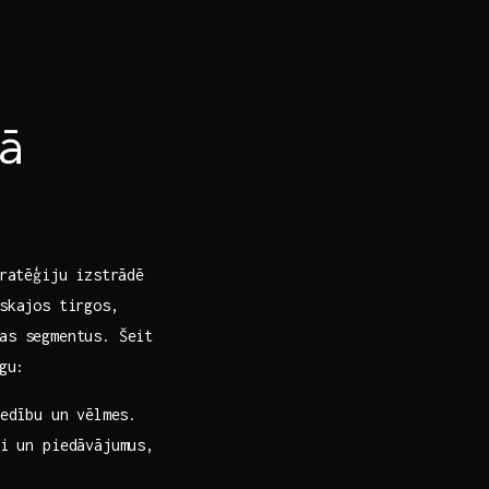
ā
ratēģiju‍ izstrādē
kajos​ tirgos,⁤
jas segmentus. Šeit
gu:
edību un ⁢vēlmes.
i un piedāvājumus,