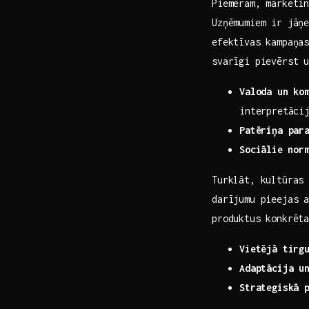
Piemēram, mārketin
Uzņēmumiem ir jāņe
efektīvas kampaņas
svarīgi pievērst ‍
Valoda un ko
interpretāci
Patēriņa par
Sociālie⁣ nor
Turklāt, kultūras 
darījumu ​pieejas 
produktus‍ konkrēt
Vietējā tirg
Adaptācija u
Strategiskā 