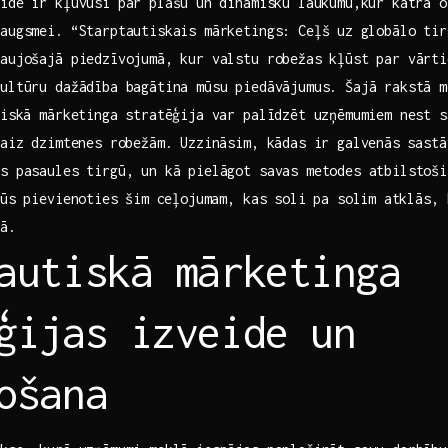
ide ir ‍kļuvusi‌ par plašu⁢ un dinamisku laukumu,kur katra 
augsmei. “Starptautiskais mārketings: Ceļš ⁢uz globālo⁣ ti
aujošajā piedzīvojumā, kur valstu robežas kļūst par vārtie
ultūru dažādība bagātina mūsu piedāvājumus. Šajā rakstā m
tiskā mārketinga stratēģija​ var palīdzēt uzņēmumiem ‍nest⁣ 
⁣aiz dzimtenes‌ robežām. Uzzināsim, kādas ir galvenās⁢ sast
s pasaules tirgū, un​ kā pielāgot savas metodes atbilstoši
jūs pievienoties ⁢šim ceļojumam, kas soli pa ‍solim⁤ atklās, 
kā.
autiskā mārketinga
ģijas izveide un
ošana