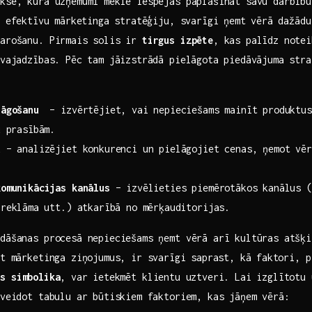
kse, kurā uzņēmumi meklē iespējas paplašināt savu darbību
t efektīvu ⁢mārketinga stratēģiju, svarīgi ņemt vērā ⁣dažādu
karošanu. Pirmais ‍solis ir
tirgus izpēte
, kas palīdz notei
⁣ vajadzības. Pēc tam jāizstrādā pielāgota piedāvājuma stra
lāgošanu
‌ – izvērtējiet, vai nepieciešams mainīt produktus
u prasībām.
u
–‍ analizējiet konkurenci‍ un pielāgojiet cenas,‍ ņemot‍ vē
komunikācijas kanālus
‌– izvēlieties ​piemērotākos kanālus (
reklāma⁣ utt.) atkarībā no mērķauditorijas.
dāšanas procesā nepieciešams ņemt vērā ‌arī kultūras atšķi
t ⁤mārketinga ziņojumus, ir svarīgi ⁢saprast, kā⁢ faktori, 
as simbolika
, var ⁣ietekmēt klientu uztveri. Lai⁤ izglītotu 
izveidot tabulu ar būtiskiem faktoriem, kas jāņem vērā: