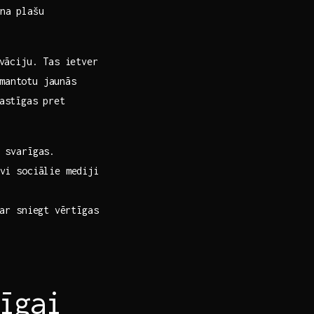
a ‌plašu
ovāciju. Tas ietver
zmantotu jaunās
lastīgas pret
 svarīgas.
vi sociālie mediji
ar sniegt⁣ vērtīgas
īgai