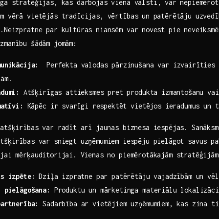
ga stratēģijas, kas darbojas ‍vienā valstī, ⁤var nepiemēro
m vērā vietējās tradīcijas, vērtības un ⁢patērētāju uzvedī
.Neizpratne par kultūras niansēm ​var⁤ novest pie neveiksm
uzmanību​ šādām jomām:
munikācija:
‍ Perfekta valodas ‌pārzinušana var izvairīties 
jām.
adumi:
⁢Atšķirīgas attieksmes pret​ produkta izmantošanu va
matīvi:
Kāpēc ir ⁤svarīgi respektēt vietējos ieradumus un t
atšķirības var radīt⁤ arī jaunas biznesa iespējas.‍ Sanāks
atšķirības var sniegt uzņēmumiem ⁢iespēju pielāgot savus ⁢p
ajai mērķauditorijai.⁢ Vienas no piemērotākajām stratēģijām
us izpēte:
⁢Dziļa izpratne par patērētāju vajadzībām​ un vē
n pielāgošana:
Produktu un mārketinga materiālu lokalizāci
partnerība:
Sadarbība ar vietējiem ‌uzņēmumiem, ⁤kas zina t