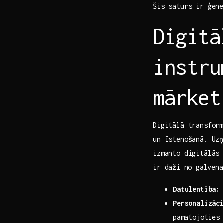
Šis saturs ir ģen
Digitā
instru
mārket
Digitālā transform
un īstenošanā. Uzņ
izmanto digitālās 
ir‍ daži ⁢no ⁣galv
Datulentība:
Personalizāc
⁢pamatojoties