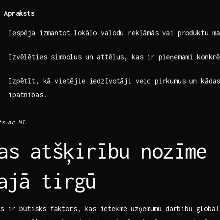
Apraksts
Iespēja izmantot ​lokālo‌ valodu reklāmās⁢ vai produktu m
Izvēlēties simbolus​ un attēlus, kas⁢ ir pieņemami konkr
Izpētīt, kā vietējie iedzīvotāji veic pirkumus un‍ kāda
īpatnības.
s ⁣ar MI.
as ⁢atšķirību nozīme
lajā tirgū
s ir būtisks ⁣faktors, kas ⁢ietekmē uzņēmumu darbību globāla