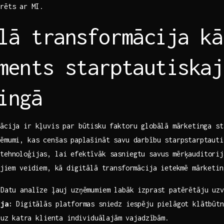
erēts ar MI.
lā​ transformācija kā
ments starptautiskaj
ingā
ācija ‍ir⁣ kļuvis par būtisku faktoru globālā⁣ mārketinga ‍st
ēmumi, kas cenšas ⁢paplašināt savu darbību starpstarptautis
tehnoloģijas, lai‍ efektīvāk sasniegtu savus‍ mērķauditori
enajiem veidiem, kā digitālā transformācija ietekmē mārketin
Datu analīze ‌ļauj uzņēmumiem labāk ​izprast‌ patērētāju uzv
ija:
Digitālās platformas sniedz iespēju pielāgot klātbūtn
 uz ⁤katra klienta individuālajām vajadzībām.