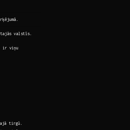
arķējumā.
ētajās valstīs.
s ir viņu
jā​ tirgū.⁤