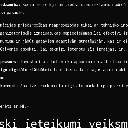
iedzamība:
Sociālie mediji un tiešsaistes reklāmas nodrošin
isā pasaulē.
rmācijas priekšrocības‌ neaprobežojas tikai ar⁢ tehnisko⁣ in
rganizatoriskās izmaiņas,kas nepieciešamas,lai efektīvi i
mumiem ‍ir jābūt gataviem adaptīvām stratēģijām,⁢ kas ir ⁣e
 Galvenie aspekti, lai sekmīgi ​īstenotu šīs izmaiņas, ir:
‌prasmes:
Investīcijas darbinieku⁢ apmācībā un attīstībā ir
īgu digitālo ⁤klātbūtni:
Labi izstrādāta mājaslapa un aktī
ami.
nkurenci:
Analizēt konkurentu digitālo mārketinga ⁣praksi v
nerēts ar MI.*
ski ieteikumi veiksm