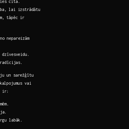
ties citā.
ba, lai izstrādātu⁤
ēm, tāpēc ir
no nepareizām‌
i dzīvesveidu.
radīcijas.
mju un sarežģītu
akalpojumus vai
 ir:
lmēm.
ja.
irgu labāk.