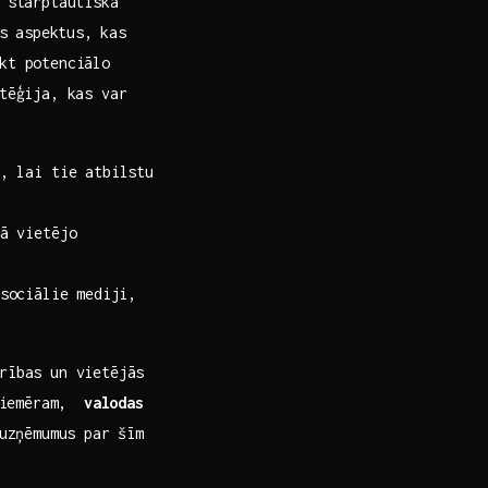
⁢ starptautiskā
s aspektus,⁢ kas
kt potenciālo
tēģija, kas‍ var
, ​lai tie atbilstu
rā vietējo
sociālie ⁢mediji,
rības un vietējās⁤
piemēram, ‍
valodas
uzņēmumus par šīm⁣