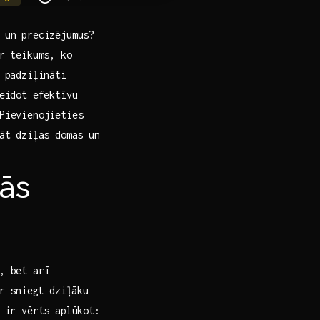
s un precizējumus?
r ⁢teikums, ko
s padziļināti
eidot efektīvu⁣
.Pievienojieties
lāt dziļas domas un
tās
 bet ‍arī ​
r sniegt ​dziļāku
​ ir vērts aplūkot: