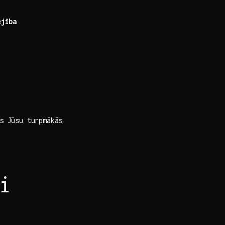
ējība
 Jūsu‍ turpmākās ​
i