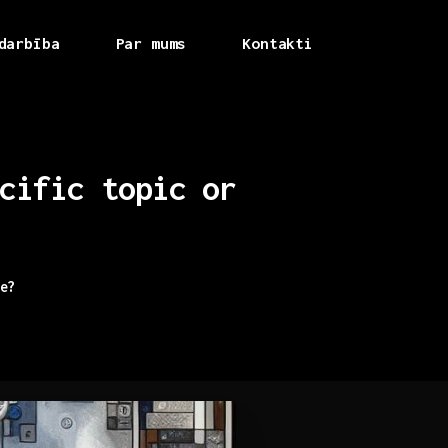
darbība
Par mums
Kontakti
cific
topic
or
e?