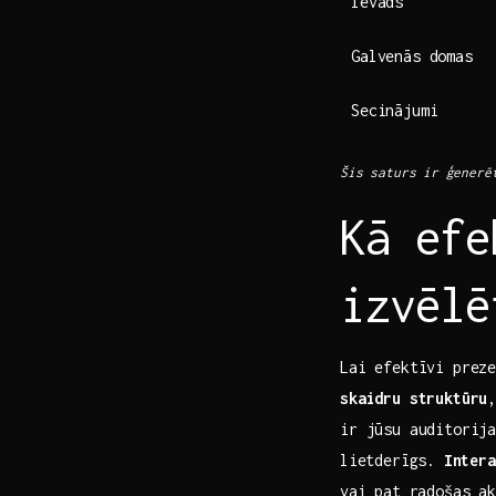
Ievads
Galvenās domas
Secinājumi
Šis saturs ir ⁤ģenerē
Kā ‌efe
izvēlē
Lai efektīvi ​prez
skaidru struktūru
,
ir ‌jūsu auditorij
⁢lietderīgs.⁤
Intera
vai ⁣pat‍ radošas 