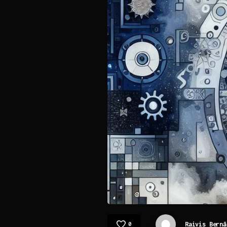
Raivis Bernā
0