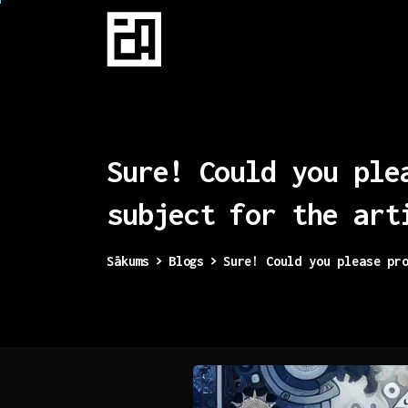
Sure!
Could
you
ple
subject
for
the
art
Sākums
Blogs
Sure! Could you please pr