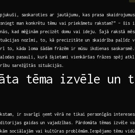
apjukuši, saskaroties ar jautājumu, kas prasa skaidrojumu
 ⁢sniegt man konkrētu tēmu vai ​priekšmetu rakstam?” – šis i
nās, ⁤kad mēģinām‍ precizēt ⁢domu vai ideju. Šajā rakstā mē
tuācijas nozīmi, to, ⁣kā precizitāte⁢ un skaidrība ‍palīdz v
rī to, ⁣kāda loma šādām frāzēm ir mūsu ikdienas saskarsmē
 valodas ⁣pasauli, kurā ‍šķietami vienkāršas frāzes spēj atk
drību sarežģītās situācijās.
ta ‌tēma​ izvēle‌ un ‌
kstam,⁣ ir svarīgi ņemt vērā ne tikai personīgās intereses,
ditorijas gaidas ⁤un vajadzības.⁣ Pārdomāta tēmas ‍izvēle ⁢va
ākām⁣ sociālajām vai kultūras problēmām.Iespējamo ⁢tēmu vidū