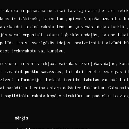
truktūra ir pamanāma ne tikai lasītāja ​acīm,bet arī ietek
ākums ir‌ izšķirošs, tāpēc tam jāpievērš īpaša uzmanība.⁢ No
as skaidri‌ iezīmē raksta tēmu un galvenās idejas.Turklāt,
 jūs varat organizēt saturu loģiskās nodaļās, kas ne tikai
palīdz izsist svarīgākās ⁣idejas. neaizmirstiet ​atzīmēt b
ojot⁤ treknrakstu vai kursīvu.
ruktūru, ir vērts ‍iekļaut vairākas ⁤izsmeļošas daļas, kur
t ⁣izmantot⁤
punktu sarakstus
, lai ātri‌ izceltu svarīgas ide
uztvert informāciju. Turklāt⁢ izveidot
tabulas
var būt lieli
vai parādīt attiecības ⁢starp dažādiem faktoriem.‍ Galvenais‌
lai papildinātu⁢ raksta kopējo struktūru ​un padarītu to vie
Mērķis