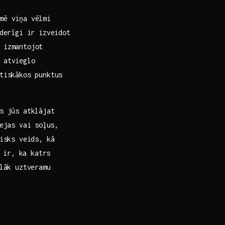
mē ‌viņa vēlmi
derīgi ir izveidot⁢
‍ izmantojot
 atvieglo
ūtiskākos punktus
ās jūs atklājat
jas vai⁤ soļus,​
sks ‌veids,‌ kā
 ir,⁤ ka katrs
glāk uztveramu