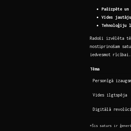
Pašizpēte un
Vides jautāj
Tehnoloģiju 
Radoši izvēlēta tē
nostiprinošam satu
⁢iedvesmot ⁢rīcība
Tēma
Personīgā ‌izaugs
Vides ilgtspēja
Digitālā revolūc
*Šis saturs ir ģenerē