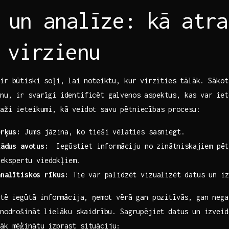
 ‌un analīze: ‍kā atr
⁣ virzienu
ir būtiski soļi, ⁣lai ⁢noteiktu, kur ⁢virzīties⁢ tālāk. Sāko
nu, ir svarīgi identificēt galvenos aspektus, kas var iete
daži ieteikumi, kā veidot savu pētniecības procesu:
ērķus:
​Jums jāzina, ko tieši vēlaties‍ sasniegt.
žādus avotus:
⁤ Iegūstiet informāciju no ⁤zinātniskajiem ​pē
 ekspertu⁢ viedokļiem.
analītiskos rīkus:
Tie var⁢ palīdzēt ​vizualizēt datus un iz
tē iegūtā⁢ informācija, ņemot vērā gan​ pozitīvās, ​gan nega
 nodrošināt ⁣lielāku skaidrību. Sagrupējiet datus un ‌izveid
glāk mēģinātu izprast situāciju: