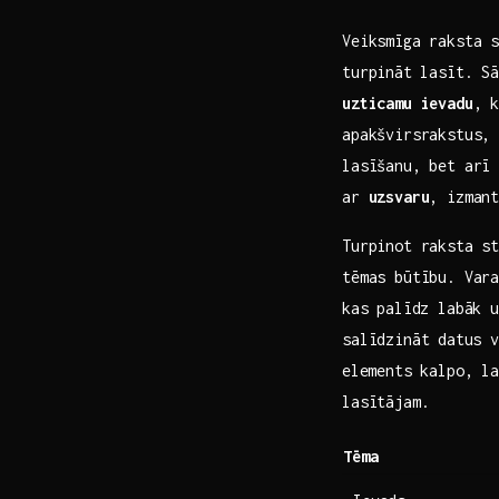
Veiksmīga raksta s
turpināt⁤ lasīt. S
uzticamu ievadu
, k
apakšvirsrakstus,
lasīšanu, bet arī 
ar
uzsvaru
, izmant
Turpinot raksta st
tēmas būtību. Vara
kas⁣ palīdz labāk 
salīdzināt ⁢datus⁢ 
⁣elements​ kalpo, 
lasītājam.
Tēma