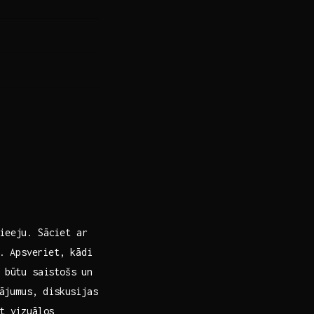
pieeju. Sāciet ar
t. Apsveriet, kādi
s būtu saistošs un
ājumus, ​diskusijas
at vizuālos