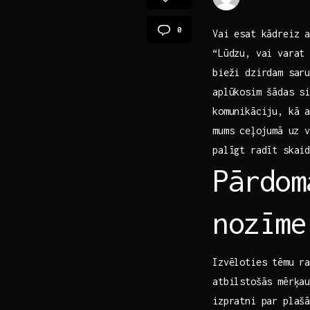
0
Vai esat kādreiz ⁢
“Lūdzu, vai​ varat
bieži dzirdam saru
aplūkosim šādas si
komunikāciju, kā a
mums⁣ ceļojumā‌ uz
palīgt radīt skai
Pārdomā
nozīme
Izvēloties tēmu ra
atbilstošās mērķau
izpratni‌ par plaš