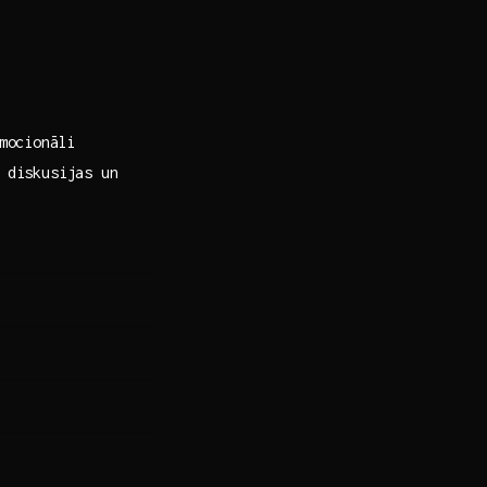
emocionāli
t diskusijas un