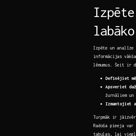
Izpēte
labāko
Izpēte un​ analīze 
informācijas vākša
lēmumus. Šeit ir 
Definējiet ⁣m
Apsveriet ⁤da
⁤žurnāliem ⁢un
Izmantojiet​ 
Turpmāk⁤ ir jāizvēr
Radoša ⁤pieeja var
‍tabulas, lai ‍vie