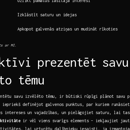
Uzlikt pamatus ‌lasītāja interesi
Izklāstīt⁢ saturu un‍ idejas
Apkopot galvenās atziņas ⁢un mudināt rīkoties
ts ar MI.
ktīvi ⁣prezentēt ⁣savu
to tēmu
entētu savu izvēlēto tēmu,​ ir būtiski rūpīgi plānot savu 
⁤ iepriekš definējot ⁣galvenos ⁣punktus, par kuriem runāsie
as intereses un vajadzības, un⁤ pielāgojiet ‍saturu, lai‍ ta
ktivitāte
ir⁤ vēl viens svarīgs elements – iekļaujiet jaut
aktivitātes, lai uzturētu dalībnieku iesaisti. ja izmantoj