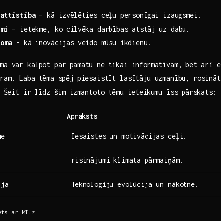
 attīstība
– kā izvēlēties ceļu ⁢personīgai izaugsmei.
umi
– ietekme, ko cilvēka darbības atstāj uz dabu.
loma
-‍ kā inovācijas veido⁣ mūsu‌ ikdienu.
ma var kalpot par‌ pamatu ⁣ne ‌tikai informatīvam, ⁢bet arī 
ram. Laba tēma ⁤spēj piesaistīt lasītāju‌ uzmanību, rosinā
i. Šeit ir līdz šim ‌izmantoto tēmu ieteikumu īss ⁣pārskats:
Apraksts
me
Iesaistes un motivācijas ceļi.
risinājumi klimata pārmaiņām.
ija
Teknologiju evolūcija un nākotne.
ts ar⁤ MI.*