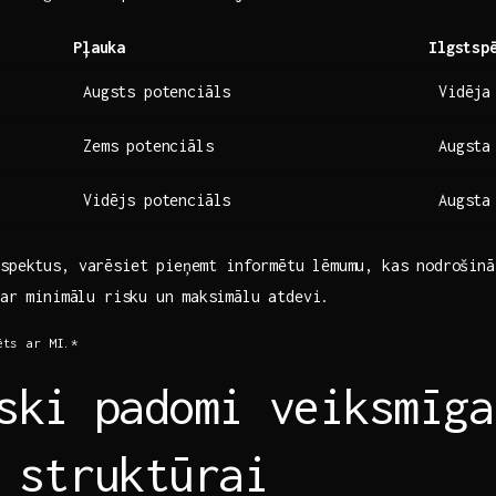
Pļauka
Ilgstsp
Augsts potenciāls
Vidēja
Zems potenciāls
Augsta
Vidējs potenciāls
Augsta
aspektus, varēsiet pieņemt​ informētu ⁤lēmumu, kas nodrošinās
ar ⁤minimālu risku⁢ un⁢ maksimālu ⁤atdevi.
ts ar ‌MI.*
ski padomi veiksmīga
 struktūrai