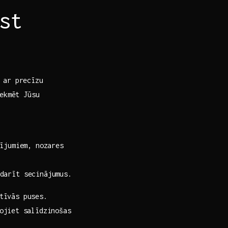
ast
t ar precīzu
kmēt​ Jūsu‌
tījumiem, nozares
darīt ‍secinājumus.
tīvās puses.⁤
ojiet ⁣salīdzinošas