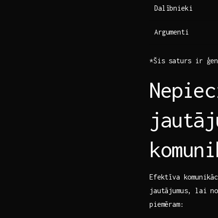
Dalībnieki
Argumenti
*Šis saturs ir ģene
Nepiec
jautāj
komuni
Efektīva komunikāci
jautājumus, lai​ no
‍piemēram: