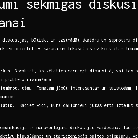
umi sekmīgas diskusi
anai
s diskusijas, būtiski ir‍ izstrādāt skaidru un saprotamu d
ekiem orientēties sarunā un ‍fokusēties uz konkrētām tēmām
ērķus:
Nosakiet,⁤ ko vēlaties sasniegt diskusijā,​ vai⁢ tas b
i problēmu⁣ risināšana.
piemērotu tēmu:
Tematam ⁢jābūt interesantam un saistošam,​ 
zmanību.
klātību:
Radiet vidi, kurā dalībnieki jūtas ērti izteikt ‌s
komunikācija ir nenovērtējama ​diskusijas⁢ veidošanā. Tas ie
aktīvu klausīšanos un atgriezeniskās saites sniegšanu. ⁣Ap