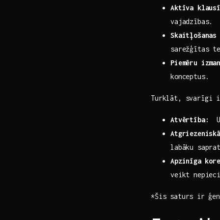
Aktīva klaus
vajadzības.
Skaitļošanas
sarežģītas t
Piemēru izma
konceptus.
Turklāt, svarīgi ⁢
Atvērtība:
‍ 
Atgriezenisk
labāku sapra
Apzinīga⁣ kor
veikt nepiec
*Šis saturs ir⁤ ģe