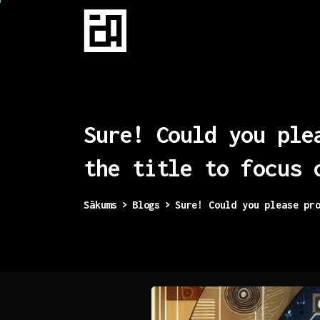
Sure!
Could
you
ple
the
title
to
focus
Sākums
Blogs
Sure! Could you please pr