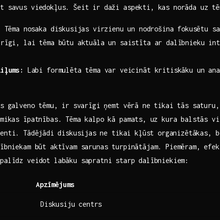
t savus viedokļus. Šeit ir ​daži aspekti, kas norāda uz tē
⁤ Tēma nosaka diskusijas virzienu un ⁤nodrošina fokusētu s
rīgi, lai tēma būtu aktuāla un saistīta ar‍ dalībnieku int
ziļums:
Labi‍ formulēta tēma var veicināt kritiskāku un‌ an
s ⁤galveno⁣ tēmu, ir svarīgi ņemt vērā ne tikai tās saturu
amikas īpatnības. Tēma kalpo kā pamats,⁤ uz ​kura balstās v
enti. ⁢Tādējādi ⁣diskusijas⁤ ne tikai kļūst organizētākas, ​
lībniekam būt aktīvam sarunas turpinātājam. Piemēram, efe
palīdz ‌veidot‌ labāku sapratni ⁣starp dalībniekiem:
Apzīmējums
Diskusiju ⁤centrs