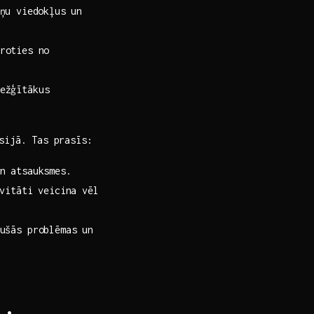
u ⁣viedokļus ​un
roties⁣ no
ežģītākus
sijā. ⁢Tas prasīs:
n ⁤atsauksmes.
ivitāti veicina vēl
dušās problēmas un