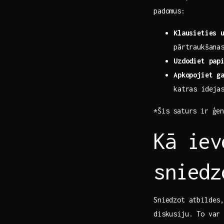
padomus:
Klausieties ‌
pārtraukšana
Uzdodiet ‌pap
Apkopojiet g
katras ideja
*Šis saturs ir ģe
Kā ​ie
sniedz
Sniedzot atbildes
diskusiju. To var 