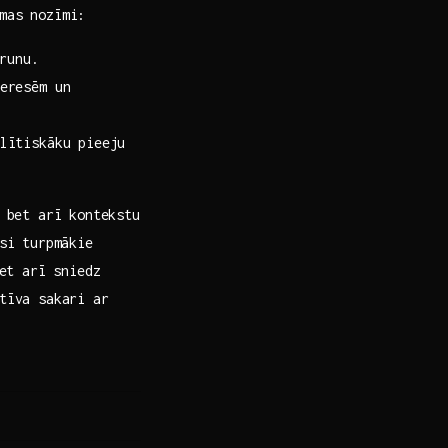
mas nozīmi:
arunu.
eresēm un
alītiskāku pieeju
, bet arī kontekstu
isi turpmākie
bet arī sniedz
ktīva sakari ar