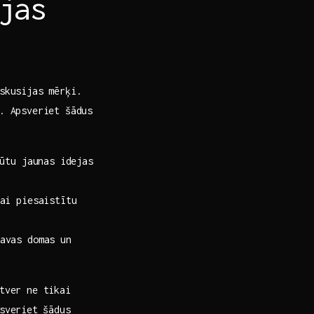
jas
iskusijas mērķi.
. ⁣Apsveriet šādus
ūtu jaunas idejas⁤
lai piesaistītu
avas domas un
tver ne tikai‌
sveriet⁢ šādus