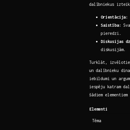
dalībniekus izteik
Orientācija:
Saistība:
Sva
pieredzi.
Diskusijas d
diskusijām.
Turklāt, izvēlotie
un⁣ dalībnieku din
iebildumi un argum
iespēju ⁤katram da
šādiem elementiem 
Elementi
Tēma