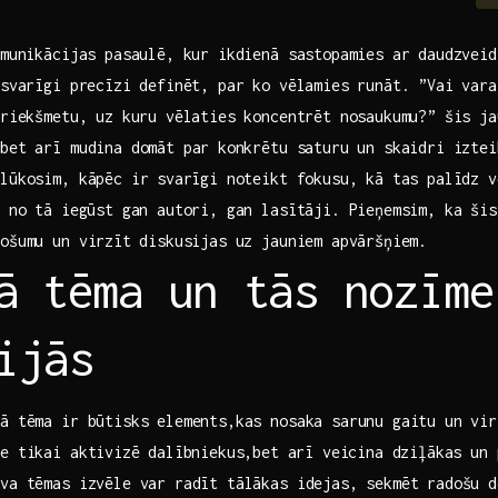
omunikācijas pasaulē, kur ikdienā sastopamies ar daudzveid
 svarīgi precīzi definēt, par ‍ko vēlamies runāt. ​”Vai var
priekšmetu, uz kuru vēlaties koncentrēt nosaukumu?” šis jau
bet ​arī mudina domāt par⁣ konkrētu saturu un skaidri izte
lūkosim, kāpēc ir⁢ svarīgi noteikt fokusu, kā tas palīdz v
kā no tā iegūst gan autori, gan lasītāji. Pieņemsim, ka šis
ošumu‌ un virzīt⁤ diskusijas uz jauniem apvāršņiem.
ā⁣ tēma un tās nozīme
ijās
ā tēma ir būtisks‍ elements,kas nosaka sarunu gaitu un⁣ vir
e​ tikai aktivizē⁣ dalībniekus,bet ⁣arī veicina dziļākas un 
va tēmas izvēle ​var​ radīt tālākas ​idejas, sekmēt radošu 