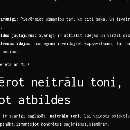
uzmanīgi:
Pievērsiet uzmanību tam, ko citi saka, un⁢ izvairi
s.
ildus‌ jautājumus:
Svarīgi ir attīstīt idejas un ⁢virzīt ‌dis
alvenās idejas:
noslēgumā izveidojiet‍ kopsavilkumu, lai da
s būtību.
nerēts ar MI.*
vērot neitrālu toni,‌
ot atbildes
, ir svarīgi saglabāt ⁤
neitrālu toni
, lai veidotu objektīv
‍panākt,izmantojot konkrētus paņēmienus,piemēram: