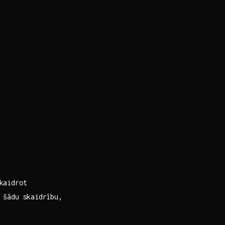
skaidrot
 ‍šādu ⁤skaidrību,