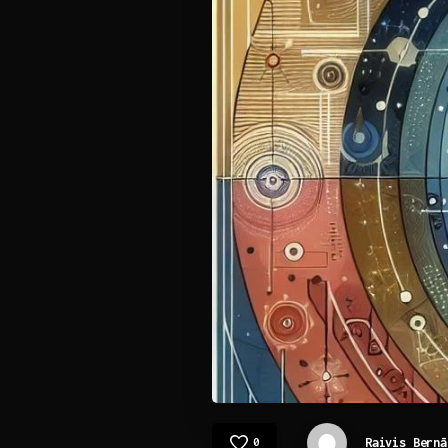
Raivis Bernā
0