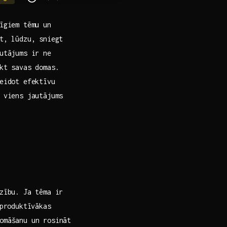
īgiem ​tēmu un
at, lūdzu, sniegt
tājums‌ ir‌ ne
ikt savas domas.
eidot ​efektīvu
 ‍viens jautājums
zību. Ja tēma ir⁤
produktīvākas‍
domāšanu un rosināt