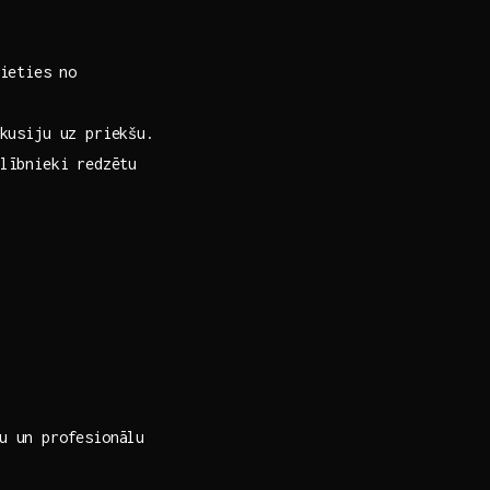
eties⁤ no ​
kusiju uz ‌priekšu.
lībnieki⁤ redzētu
u ​un profesionālu