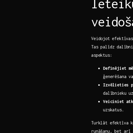
Ieteik
veidoš
Veidojot⁤ efektīva
Tas palīdz dalībni
aspektus:
Definējiet m
ģenerēšana va
Izvēlieties 
dalībnieku ⁤u
Veiciniet at
‌uzskatus.
Turklāt ‌efektīva 
runāšanu, bet arī 