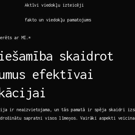
Aktīvi viedokļu izteicēji
fakto un viedokļu pamatojums
rēts​ ar‍ MI.*
iešamība ⁣skaidrot
umus efektīvai
kācijai
ja ir ⁤neaizvietojama,⁣ un ⁤tās pamatā ir ‌spēja ​skaidri iz
drošinātu⁤ sapratni⁣ visos​ līmeņos. ⁤Vairāki aspekti veicina