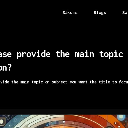
Sākums
Blogs
Sa
ase
provide
the
main
topic
on?
ovide the main topic or subject you want the title to focu