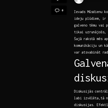
0
Ievads Mūsdienu ⁣k
ideju plūdiem, ⁣ir
galveno ⁢tēmu vai 
tikai uzrunājošs, 
Šajā rakstā mēs ap
komunikāciju ⁢un ‍
var atsvabināt rad
Galven
diskus
Diskusijās centrāl
labi izvēlēta,tā n
diskusijas. Efektī