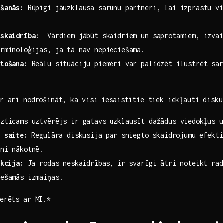
īšanās:
Rūpīgi jāuzklausa sarunu partneri, ‌lai izprastu ⁤viņ
 skaidrība:
​ Vārdiem jābūt skaidriem un‍ saprotamiem,​ izvai
erminoloģijas, ja tā nav nepieciešama.
ntošana:
Reālu situāciju piemēri var palīdzēt ilustrēt sar
ir arī nodrošināt, ⁤ka ⁢visi iesaistītie tiek iekļauti ⁤disku
Uzticams uztvērējs ir ‌gatavs uzklausīt dažādus viedokļus u
ā saite:
⁢Regulāra diskusija par sniegto ⁢skaidrojumu efekt
tni nākotnē.
ekcija:
Ja rodas ‌neskaidrības, ​ir svarīgi ātri noteikt ra
iešamās izmaiņas.
nerēts ar MI.*