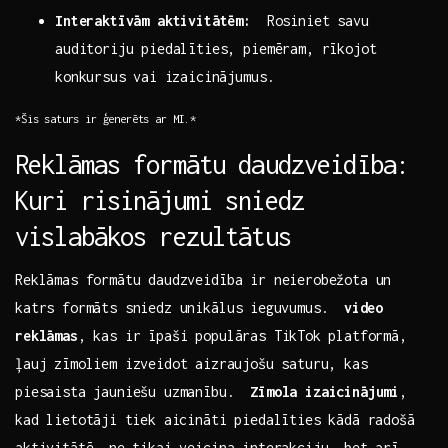
Interaktīvām aktivitātēm:
‌ Rosiniet savu
auditoriju‌ piedalīties, piemēram, rīkojot
‍konkursus vai⁤ izaicinājumus.
*Šis saturs ir ģenerēts ar⁢ MI.*
Reklāmas formātu daudzveidība:
Kuri‍ risinājumi sniedz
vislabākos rezultātus
Reklāmas formātu daudzveidība ir neierobežota un
katrs formāts sniedz unikālus ⁣ieguvumus. ⁢
video
‌reklāmas
, kas ir īpaši populāras TikTok⁤ platformā,
ļauj zīmoliem izveidot⁤ aizraujošu‌ saturu, kas
piesaista jauniešu‍ uzmanību. ‌
Zīmola izaicinājumi
,
kad lietotāji ⁤tiek aicināti piedalīties ‍kādā radošā
aktivitātē, ‌ne ⁣tikai veicina interakciju, bet⁢ arī