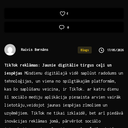
0
0
Raivis Bernāns
17/05/2026
Blogs
TikTok reklāmas: Jaunie⁣ digitālie tirgus ceļi un
iespējas
Mūsdienu digitālajā vidē‌ saplūst radošums un
tehnoloģijas, ​un viena no spilgtākajām platformām,‌
kas⁢ šo saplūšanu⁤ veicina,‍ ir TikTok. ar katru ⁢dienu⁢
šī sociālo ⁤mediju ⁢aplikācija piesaista‍ arvien vairāk
lietotāju,veidojot jaunas iespējas zīmoliem un
uzņēmējiem. TikTok⁣ ne tikai izklaidē, bet arī piedāvā
inovācijas⁣ reklāmas jomā, pārvēršot ​sociālo