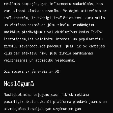
reklāmas kampaņās, gan influenceru sadarbībās, kas
var uzlabot zīmola​ redzamību.‍ Veidojot attiecības ar ​
influencerēm, ir‌ svarīgi izvēlēties ‍tos, kuru stils
un vērtības rezonē ar jūsu zīmolu.
Piedāvājiet
unikālus piedāvājumus
vai ekskluzīvus kodus TikTok
lietotājiem,lai ‌veicinātu interesi‌ un popularizētu
zīmolu. ⁤Ievērojot šos padomus, jūsu TikTok kampaņas
kļūs par efektīvu rīku jūsu ‍zīmola pārdošanas
veicināšanai un attiecību veidošanai.
Šis saturs ir ⁢ģenerēts ar ⁤MI.
Noslēgumā
Noslēdzot mūsu​ ceļojumu caur TikTok ‍reklāmu⁢
pasauli,ir skaidrs,ka šī platforma piedāvā jaunas ⁣un
‍aizraujošas iespējas gan uzņēmumiem,gan