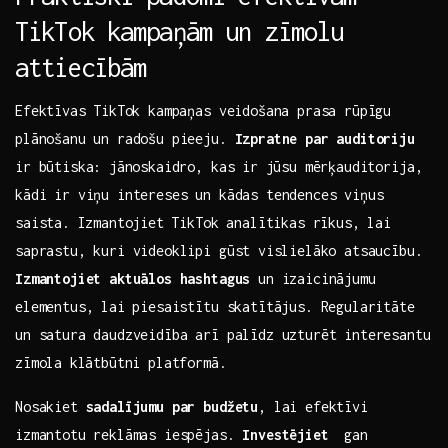
TikTok kampaņām un zīmolu
attiecībām
Efektīvas⁢ TikTok kampaņas veidošana prasa rūpīgu
plānošanu un radošu pieeju.
Izpratne par auditoriju
ir ​būtiska: ⁢jānoskaidro, kas ir⁢ jūsu mērķauditorija,⁢
kādi ir viņu intereses un kādas tendences viņus
saista.⁢ Izmantojiet ⁣TikTok analītikas rīkus, lai
saprastu,​ kuri ‍videoklipi ​gūst ⁣vislielāko atsaucību.
Izmantojiet aktuālos hashtagus
un izaicinājumu‍
elementus, lai ⁣piesaistītu skatītājus. Regularitāte
un​ satura daudzveidība arī palīdz uzturēt interesantu
zīmola⁣ klātbūtni platformā.
Nosakiet
sadalījumu par budžetu
,​ lai efektīvi
izmantotu reklāmas iespējas.
Investējiet
⁢ gan​