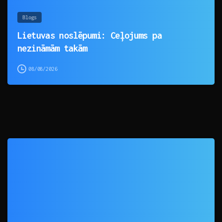
Blogs
Lietuvas noslēpumi: Ceļojums pa
nezināmām takām
08/08/2026
0