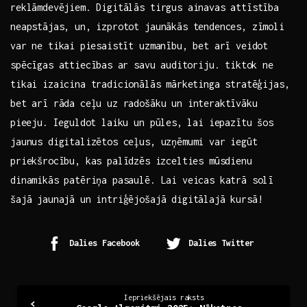
reklāmdevējiem. Digitālās tirgus ainavas attīstība
neapstājas, un, izprotot ‍jaunākās tendences, zīmoli
var ne tikai ⁢piesaistīt uzmanību, bet arī veidot⁢
spēcīgas attiecības⁤ ar savu ⁤auditoriju. tiktok⁤ ne
tikai izaicina tradicionālās ⁢mārketinga stratēģijas,​
bet ‌arī rāda ceļu uz radošāku un interaktīvāku
⁣pieeju.‍ Ieguldot laiku un pūles, ⁢lai iepazītu šos
jaunus ​digitalizētos ceļus, uzņēmumi var iegūt
priekšrocību, ​kas palīdzēs⁢ izcelties mūsdienu
dinamikās patēriņa pasaulē. Lai veicas katrā solī
šajā jaunajā un intriģējošajā digitālajā kursā!
Dalies Facebook
Dalies Twitter
Continue
Iepriekšējais raksts