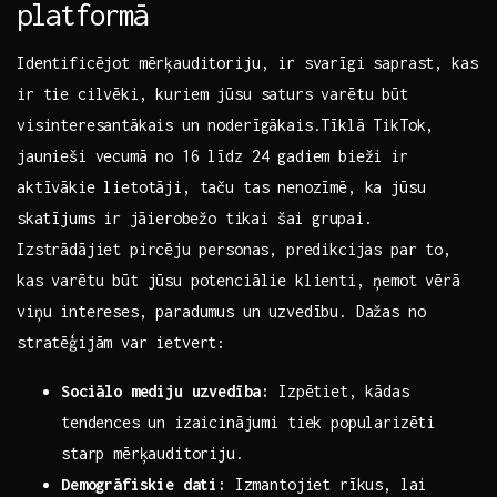
platformā
Identificējot mērķauditoriju, ir svarīgi ‌saprast, kas
ir tie cilvēki,​ kuriem jūsu saturs varētu būt
visinteresantākais un ​noderīgākais.Tīklā TikTok,
jaunieši vecumā no 16 līdz 24 gadiem bieži ir
aktīvākie lietotāji, taču‍ tas nenozīmē,​ ka jūsu
⁢skatījums⁣ ir jāierobežo ⁣tikai šai⁢ grupai.
Izstrādājiet pircēju ⁤personas, predikcijas par to,
kas varētu būt jūsu ​potenciālie klienti, ņemot vērā
‍viņu‍ intereses, paradumus un uzvedību. Dažas ‌no
stratēģijām var ietvert:
Sociālo mediju uzvedība:
Izpētiet, kādas
tendences un ‌izaicinājumi ​tiek popularizēti‌
starp mērķauditoriju.
Demogrāfiskie dati:
Izmantojiet rīkus, lai