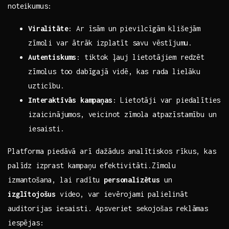
noteikumus:
Viralitāte
: Ar īsām un pievilcīgām klišejām
zīmoli var ātrāk⁣ izplatīt ⁣savu vēstījumu.
Autentiskums
: tiktok ļauj‍ lietotājiem redzēt
zīmolus too dabīgajā vidē, kas ⁤rada lielāku
uzticību.
Interaktīvās kampaņas
: Lietotāji var piedalīties
izaicinājumos, veicinot zīmola atpazīstamību un
iesaisti.
Platforma piedāvā arī dažādus analītiskos rīkus,‍ kas
palīdz izprast ‍kampaņu⁤ efektivitāti.Zīmolu
izmantošana, lai radītu
personalizētus
un
izglītojošus
video, var ievērojami palielināt
auditorijas iesaisti. Apsveriet sekojošas reklāmas
iespējas: