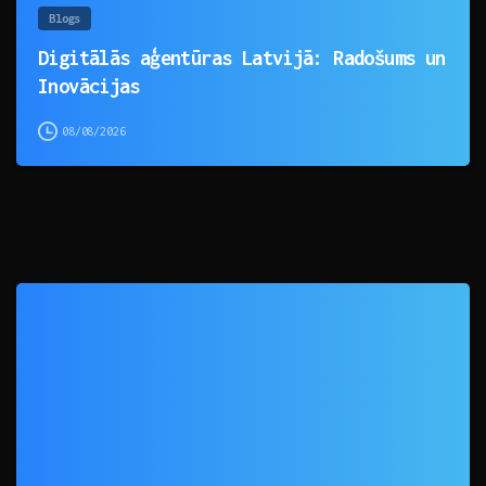
Blogs
Digitālās aģentūras Latvijā: Radošums un
Inovācijas
08/08/2026
0