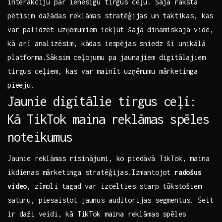
⁢interakciju par ienesīgu ‍tirgus ​ceļu. Šajā rakstā
pētīsim dažādas reklāmas ⁤stratēģijas ⁣un taktikas, kas
var palīdzēt uzņēmumiem iekļūt šajā dinamiskajā vidē,
kā ⁢arī analizēsim, kādas iespējas sniedz šī ‍unikālā
platforma.Sāksim​ ceļojumu‌ pa jaunajiem⁣ digitālajiem
tirgus‍ ceļiem, ​kas​ var ‍mainīt uzņēmumu mārketinga
⁢pieeju.
Jaunie digitālie tirgus ceļi:
Kā TikTok maina reklāmas spēles‍
noteikumus
Jaunie reklāmas risinājumi, ko piedāvā TikTok, maina
ikdienas mārketinga⁢ stratēģijas.Izmantojot
radošus
video
, zīmoli ⁤tagad ⁣var izcelties starp tūkstošiem
saturu, piesaistot jaunus auditorijas segmentus. Šeit​
ir daži⁤ veidi, ⁤kā TikTok‌ maina reklāmas‍ spēles