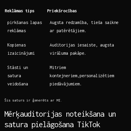
Reklāmas tips
Priekšrocības
pirkšanas lapas
Augsta redzamība, tieša saikne
⁤reklāmas
ar patērētājiem.
Kopienas
Auditorijas iesaiste, augsta
izaicinājumi
virāluma⁢ pakāpe.
Stāsti un
Mitriem​
satura
kontejneriem,personalizētiem
veidošana
piedāvājumiem.
Šis ‍saturs ir ģenerēts ar MI.
Mērķauditorijas noteikšana un
satura pielāgošana⁢ TikTok