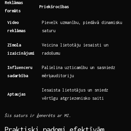
Reklāmas⁣
Priekšrocības
formāts
Video
Pievelk uzmanību, piedāvā dinamisku
reklāmas
saturu
Zīmola
Veicina lietotāju iesaisti un
izaicinājumi
radošumu
Influenceru
Palielina uzticamību un sasniedz
sadarbība
mērķauditoriju
Iesaista⁣ lietotājus un sniedz
Aptaujas
vērtīgu atgriezenisko ⁢saiti
Šis saturs ir ​ģenerēts ar​ MI.
Praktiski padomi efektīvām