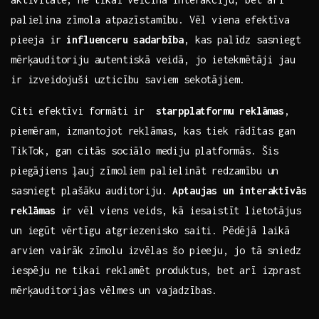
palielina zīmola atpazīstamību. Vēl viena efektīva
pieeja ir
influenceru sadarbība
, kas palīdz ⁢sasniegt
mērķauditoriju autentiskā⁢ veidā, jo⁤ ietekmētāji jau
ir izveidojuši uzticību saviem sekotājiem.
Citi efektīvi formāti ir ⁤
starpplatformu reklāmas
,
piemēram, izmantojot reklāmas, kas tiek rādītas gan
TikTok, gan citās sociālo⁢ mediju platformās.‍ Šis
piegājiens ‌ļauj zīmoliem palielināt redzamību un
sasniegt ‍plašāku auditoriju.
Aptaujas un interaktīvās
reklāmas
ir vēl viens veids, kā⁣ iesaistīt lietotājus
un iegūt vērtīgu atgriezenisko saiti. Pēdējā laikā
arvien vairāk zīmolu izvēlas šo pieeju, ⁢jo ‌tā sniedz
iespēju ne tikai reklamēt‌ produktus, bet arī izprast
mērķauditorijas vēlmes un vajadzības.