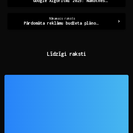
Google Algoritmi 2025: Nākotnes Mezgli Digitālajā Pasaule
Reading
Nākamais raksts
Pārdomāta reklāmu budžeta plānošana: ceļš uz panākumiem
Līdzīgi raksti
0