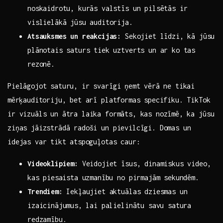
noskaidrotu, kurās valstīs un pilsētās ir
vislielākā jūsu auditorija.
Atsauksmes un reakcijas:
Sekojiet līdzi, kā jūsu
plānotais saturs tiek ​uztverts un ar ko tas
rezonē.
Pielāgojot saturu, ir svarīgi ņemt ⁤vērā ne tikai
⁣mērķauditoriju, bet arī platformas specifiku. TikTok
ir vizuāls ​un ātra laika formāts, kas nozīmē,⁣ ka jūsu
ziņas jāizstrādā radoši un‍ pievilcīgi. Domas un
idejas var ⁣tikt atspoguļotas caur:
Videoklipiem:
Veidojiet īsus, dinamiskus video,
kas ⁤piesaista uzmanību no pirmajām sekundēm.
Trendiem:
Iekļaujiet aktuālas dziesmas un
izaicinājumus,⁤ lai palielinātu savu satura
redzamību.