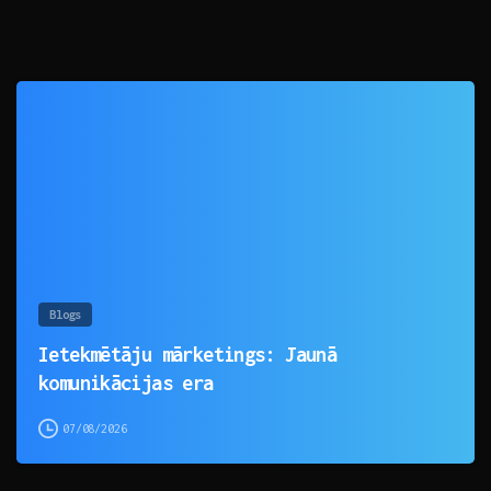
0
Blogs
Ietekmētāju mārketings: Jaunā
komunikācijas era
07/08/2026