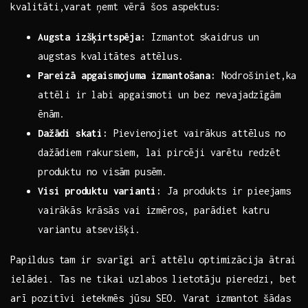
kvalitāti,varat ņemt vērā šos aspektus:
Augsta izšķirtspēja:
Izmantot skaidrus un
augstas kvalitātes attēlus.
Pareizā apgaismojuma izmantošana:
Nodrošiniet,ka‌
attēli ⁢ir‍ labi‌ apgaismoti un bez nevajadzīgām
⁣ēnām.
Dažādi ⁤skati:
Pievienojiet vairākus attēlus⁣ no
dažādiem ⁣rakursiem, lai pircēji varētu redzēt
produktu‍ no visām pusēm.
Visi ⁤produktu varianti:
Ja produkts⁤ ir⁤ pieejams
vairākās krāsās⁣ vai‌ izmēros, parādiet katru ​
variantu⁤ atsevišķi.
Papildus ‌tam ir svarīgi arī⁣ attēlu optimizācija ⁣ātrai
ielādei. Tas ne tikai uzlabos lietotāju pieredzi,⁤ bet
arī pozitīvi ‌ietekmēs jūsu SEO. Varat izmantot⁣ šādas