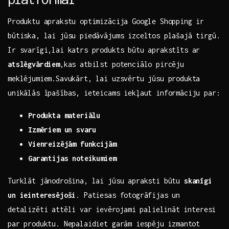
Produktu aprakstu‌ optimizācija Google Shopping ir
būtiska, lai jūsu piedāvājums izceltos plašajā tirgū.
Ir svarīgi,lai katrs produkts būtu aprakstīts ar⁣
atslēgvārdiem
,kas ‌atbilst potenciālo pircēju
meklējumiem.Savukārt, lai uzsvērtu jūsu produkta
‌unikālās ‍īpašības, ieteicams ​iekļaut‌ informāciju par:
Produkta‌ materiālu
Izmēriem un svaru
Vienreizējām funkcijām
Garantijas noteikumiem
Turklāt jānodrošina, lai jūsu apraksti būtu
skanīgi
un ieinteresējoši
. Patiesas fotogrāfijas un ​
detalizēti attēli ⁢var⁤ ievērojami palielināt⁢ interesi
par produktu. Nepalaidiet garām⁤ iespēju izmantot