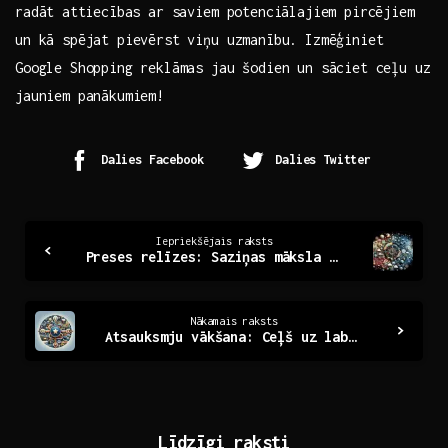
radāt⁤ attiecības ar saviem ​potenciālajiem pircējiem
un kā spējat pievērst viņu uzmanību. Izmēģiniet
Google Shopping reklāmas jau šodien un sāciet ‍ceļu uz
jauniem panākumiem!
Dalies Facebook
Dalies Twitter
Continue
Iepriekšējais raksts
Preses relīzes: Saziņas māksla mūsdienu sabiedrībā
Reading
Nākamais raksts
Atsauksmju vākšana: Ceļš uz labāku pakalpojumu kvalitāti
Līdzīgi raksti