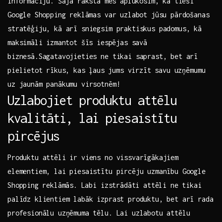
⁤informāciju. Šajā rakstā ⁢mēs‍ aplūkosim, kā tieši
Google ⁢Shopping reklāmas var uzlabot​ jūsu‍ pārdošanas
stratēģiju, kā arī sniegsim praktiskus padomus, kā‍
maksimāli⁣ izmantot šīs⁢ iespējas savā
biznesā.Sagatavojieties‍ ne‍ tikai saprast, bet arī
pielietot⁣ rīkus, kas⁤ ļaus⁤ jums ‍virzīt‌ savu uzņēmumu​
uz jaunām ​panākumu virsotnēm!
Uzlabojiet produktu attēlu
kvalitāti, lai piesaistītu
pircējus
Produktu attēli ir viens no vissvarīgākajiem
elementiem, lai piesaistītu pircēju ​uzmanību‌ Google⁣
Shopping ⁢reklāmās.⁤ Labi izstrādāti attēli ne ⁣tikai
palīdz klientiem labāk izprast‍ produktu, bet arī​ rada
profesionālu ‍uzņēmuma‌ tēlu. Lai uzlabotu attēlu