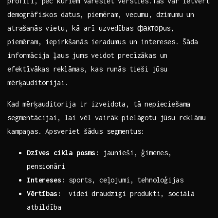
profili, pēc kuriem⁤ varēsiet vērsties.Tas var ietvert
‍demogrāfiskos datus, piemēram, vecumu, dzimumu un
atrašanās vietu, kā arī uzvedības факторus,
piemēram,​ iepirkšanās ieradumus⁢ un intereses. Šāda​
informācija ļaus jums veidot precīzākas un
⁣efektīvākas reklāmas, kas ⁣runās tieši jūsu
mērķauditorijai.
Kad mērķauditorija ir izveidota, tā nepieciešama
segmentācijai, lai vēl vairāk pielāgotu jūsu reklāmu
kampaņas. Apsveriet šādus segmentus:
Dzīves cikla posms:
jaunieši, ģimenes,
pensionāri
Intereses:
sports, ceļojumi, tehnoloģijas
Vērtības:
​ videi draudzīgi produkti, sociālā
atbildība