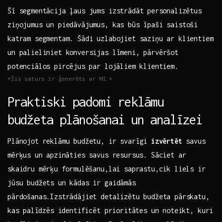
Šī ‌segmentācija‍ ļaus jums izstrādāt ⁢personalizētus
ziņojumus un ‌piedāvājumus, kas būs īpaši saistoši
katram ​segmentam. Šādi uzlabojiet ​saziņu ar klientiem
un‌ palieliniet konversijas līmeni, pārvēršot
potenciālos pircējus⁢ par ​lojāliem klientiem.
*Šis saturs ir ģenerēts ar MI.*
Praktiski padomi reklāmu
budžeta plānošanai⁤ un analīzei
Plānojot reklāmu budžetu, ir svarīgi⁢
izvērtēt
savus
mērķus ⁢un‍ apzināties savus resursus. Sāciet ar
skaidru mērķu⁢ formulēšanu,lai ‍saprastu,cik liels ir​
jūsu budžets ‌un‍ kādas ir gaidāmās
pārdošanas.Izstrādājiet detalizētu budžeta‌ pārskatu,
⁤kas⁢ palīdzēs ​identificēt prioritātes ‍un noteikt, kuri