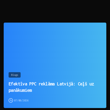
0
Blogs
Efektīva PPC reklāma Latvijā: Ceļš uz
panākumiem
07/08/2026