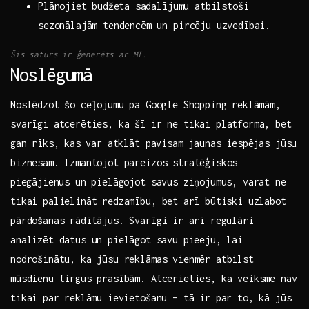
Plānojiet ⁤budžeta⁢ sadalījumu‍ atbilstoši
sezonālajām tendencēm un pircēju​ uzvedībai.
Šis‍ saturs ir ⁣ģenerēts ar ⁣MI.
Noslēgumā
Noslēdzot​ šo ceļojumu ⁢pa Google Shopping reklāmām,
svarīgi atcerēties, ka šī ir ne tikai platforma, bet
gan ⁢rīks, ⁣kas var atklāt pavisam jaunas iespējas ‌jūsu
biznesam.‌ Izmantojot pareizos stratēģiskos
⁣piegājienus un pielāgojot savus ziņojumus, varat ne
tikai palielināt redzamību,​ bet⁣ arī būtiski uzlabot
pārdošanas ​rādītājus. Svarīgi ir ⁣arī regulāri
analizēt‍ datus un pielāgot⁣ savu pieeju, lai
nodrošinātu, ka jūsu ‌reklāmas vienmēr atbilst‍
mūsdienu‌ tirgus prasībām. Atcerieties, ka veiksme nav
tikai⁤ par reklāmu ievietošanu – tā ir par to, kā​ jūs