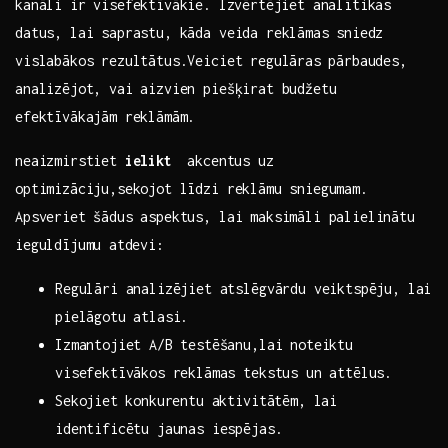
‌kanāli ir visefektīvākie. ⁤Izvērtējiet analītikas‍
datus, lai saprastu, ​kāda veida reklāmas ⁢sniedz
vislabākos rezultātus.Veiciet regulāras ⁢pārbaudes,
‌analizējot, vai aizvien piešķirat budžetu
efektīvākajām‌ reklāmām.
neaizmirstiet‌
ielikt
⁣ akcentus uz
optimizāciju,sekojot līdzi ‌reklāmu sniegumam.
‍Apsveriet‍ šādus‍ aspektus, lai‌ maksimāli‌ palielinātu‌
ieguldījumu⁣ atdevi:
Regulāri analizējiet atslēgvārdu veiktspēju, lai
pielāgotu atlasi.
Izmantojiet A/B testēšanu,lai noteiktu‌
visefektīvākos reklāmas tekstus un attēlus.
Sekojiet⁣ konkurentu aktivitātēm, lai
identificētu jaunas iespējas.