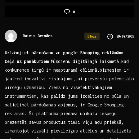
0
Raivis Bernāns
29/09/2025
Blogs
Uzlabojiet pārdošanu ar google Shopping reklāmām:
Ceļš ⁢uz⁢ panākumiem
Mūsdienu digitālajā laikmetā,kad
konkurence tirgū ir neapturamā cēlienā,biznesiem ir ​
jāatrod inovatīvi risinājumi,lai pievērstu potenciālo
pircēju uzmanību. Viens‌ no visefektīvākajiem
instrumentiem, kas palīdz ‌jums izcelties no pūļa un
palielināt pārdošanas apjomus, ir Google Shopping
reklāmas.‌ Šī platforma ⁣piedāvā unikālu iespēju
prezentēt ‌savus⁢ produktus tieši viņu⁤ acu priekšā, ​
izmantojot ‌vizuāli pievilcīgus ‌attēlus un detalizētu