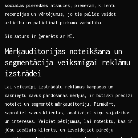
sociālās ⁢pieredzes
atsauces, ⁢piemēram, klientu
recenzijas ‌un vērtējumus, jo​ tie palīdz veidot
‍uzticību un palielināt ⁤pirkuma⁢ varbūtību.
Šis saturs ir‌ ģenerēts ar MI.
Mērķauditorijas ‌noteikšana un
segmentācija veiksmīgai reklāmu
izstrādei
Lai veiksmīgi izstrādātu‌ reklāmas kampaņas un
sasniegtu savus pārdošanas mērķus, ⁣ir būtiski precīzi
‍noteikt un⁤ segmentēt mērķauditoriju. Pirmkārt,
saprotiet savus​ klientus, analizējot ⁢viņu‌ vajadzības
un⁢ intereses. Veiciet pētījumus,⁢ lai noteiktu, kas ir
jūsu⁢ ideālais klients, un ​izveidojiet ‌pircēju