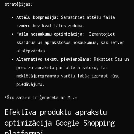
stratēģijas:
Attēlu kompresija:
Samaziniet attēlu faila⁢
izmēru‍ bez kvalitātes zuduma.
Failu nosaukumu⁣ optimizācija:
⁢ Izmantojiet
skaidrus ‌un ‍aprakstošus nosaukumus, ‍kas ietver
atslēgvārdus.
Alternatīvo tekstu​ pievienošana:
Rakstiet īsu un
precīzu aprakstu par attēla saturu, lai
meklētājprogrammas varētu labāk izprast‌ jūsu‌
piedāvājumu.
*Šis⁤ saturs‌ ir ģenerēts ar⁤ MI.*
Efektīva produktu aprakstu
optimizācija Google Shopping
platformai