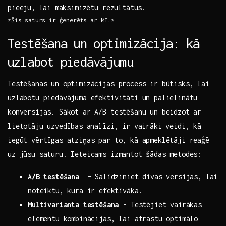
pieeju,⁢ lai ⁤maksimizētu rezultātus.
*Šis saturs ir ģenerēts ar MI.*
Testēšana ⁢un optimizācija: kā
⁣uzlabot piedāvājumu
Testēšanas un optimizācijas process ir būtisks, lai
uzlabotu piedāvājuma efektivitāti un palielinātu
konversijas. Sākot‌ ar‌ A/B testēšanu un beidzot ar
lietotāju ⁢uzvedības analīzi, ir vairāki veidi, kā
iegūt vērtīgas atziņas par to,‌ kā apmeklētāji reaģē
uz jūsu ‍saturu. Ieteicams izmantot šādas metodes:
A/B testēšana
‍ – Salīdziniet divas versijas, lai
noteiktu, kura ir efektīvāka.
Multivarianta testēšana
​- Testējiet vairākas
elementu​ kombinācijas, lai atrastu optimālo