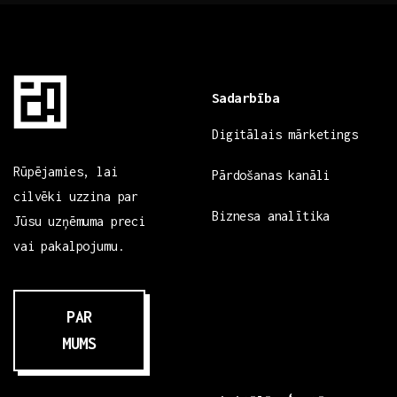
Sadarbība
Digitālais mārketings
Rūpējamies, lai
Pārdošanas kanāli
cilvēki uzzina par
Biznesa analītika
Jūsu uzņēmuma preci
vai pakalpojumu.
PAR
MUMS