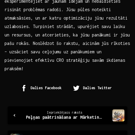
eksperimentējiet ar jaunām idejām un nebaidieties
risināt problēmas radoši. Jūsu pūles noteikti
atmaksāsies, un ar katru optimizāciju jūsu rezultāti
uzlabosies. Turpiniet strādāt, upurējiet savu laiku
un resursus, un atcerieties, ​ka jūsu panākumi ir jūsu
pašu rokās. Noslēdzot šo rakstu, aicinām jūs ‍rīkoties
–​ uzsāciet savu ceļojumu uz panākumiem un
pievienojiet efektīvu CRO stratēģiju ‍savām ikdienas
praksēm!
Dalies Facebook
Dalies Twitter
Continue
Iepriekšējais raksts
Peļņas paātrināšana ar Mārketinga Automatizāciju
Reading