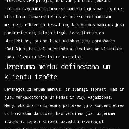
efektīvās ‍CRO pieejas, kas var‍ palīdzēt jebkura
lieluma uzņēmumiem pārvērst apmeklētājus par lojāliem
klientiem. Iepazīstieties ar praksē pārbaudītām
metodēm, rīkiem ⁤un ieskatiem, kas veidos pamatus⁣ jūsu
panākumiem digitālajā tirgū. Iedziļināsimies
stratēģijās, kas ne tikai uzlabos jūsu pārdošanas
rādītājus, bet arī stiprinās attiecības ar klientiem,
radot ilgstošu‍ vērtību un uzticību.
Uzņēmuma mērķu definēšana un
klientu izpēte
Definējot uzņēmuma mērķus,‌ ir svarīgi saprast, kas ir
jūsu mērķauditorija un kādas ir viņu vajadzības.
Mērķu skaidra formulēšana palīdzēs jums koncentrēties
uz konkrētām darbībām, ⁢kas veicinās jūsu‌ uzņēmuma
izaugsmi. Izpēti klientu ‌uzvedību,izveidojot