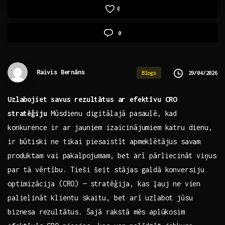
0
0
Raivis Bernāns
29/04/2026
Blogs
Uzlabojiet ‌savus rezultātus ar efektīvu CRO
stratēģiju
Mūsdienu digitālajā pasaulē, kad
konkurence ir ar​ jauniem izaicinājumiem katru dienu,
ir būtiski ne tikai piesaistīt apmeklētājus ‍savam
produktam⁤ vai pakalpojumam, bet arī pārliecināt viņus
par tā vērtību. Tieši šeit stājas galdā konversiju
optimizācija (CRO) — stratēģija, kas ļauj ne vien
palielināt klientu skaitu, bet arī uzlabot jūsu
biznesa ‌rezultātus. ⁤Šajā rakstā mēs aplūkosim