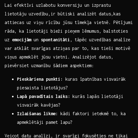
Lai efektīvi uzlabotu ‍konversiju un ⁣izprastu
lietotāju uzvedību,ir būtiski analizēt datus,kas
attiecas ‍uz viņu rīcību jūsu tīmekļa vietnē. Pētījumi
rāda, ka lietotāji bieži ‍pieņem lēmumus, balstoties⁢
uz
emocijām
un
spontanitāti
, ‌tāpēc uzvedības analīze
var atklāt svarīgas atziņas ⁤par ⁤to, kas tieši‌ motivē
viņus apmeklēt jūsu vietni. Analizējot datus,⁤
pievērsiet uzmanību šādiem aspektiem:
Pieskāriena punkti:
kuras īpatnības visvairāk
piesaista lietotājus?
Lapā pavadītais laiks:
kurās lapās lietotāji ​
visvairāk kavējas?
Izlaišanas likme:
kādi faktori ietekmē to, ka
apmeklētāji pamet lapu?
Veicot datu analīzi,⁤ ir svarīgi fokusēties ne tikai