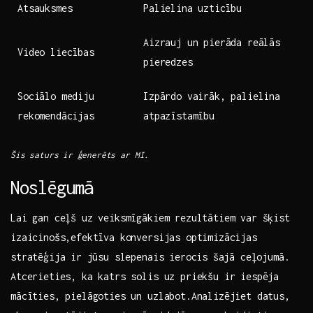
Atsauksmes
Palielina ⁤uzticību
Aizrauj un pierāda reālās
Video liecības
pieredzes
Sociālo mediju
Izpārdo vairāk, palielina
rekomendācijas
atpazīstamību
Šis saturs ir ⁢ģenerēts ar MI.
Noslēgumā
Lai gan ceļš‌ uz veiksmīgākiem rezultātiem var šķist
izaicinošs,efektīva ‌konversijas optimizācijas
stratēģija ⁢ir jūsu‍ slepenais ierocis ⁢šajā ceļojumā.
Atcerieties, ka katrs solis uz priekšu ir iespēja
mācīties, pielāgoties un uzlabot.Analizējiet datus,