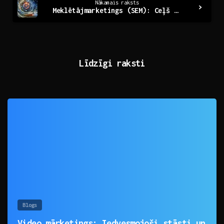
Nākamais raksts
Meklētājmarketings (SEM): Ceļš uz Digitālo Panākumu
Līdzīgi raksti
0
Blogs
Video mārketings: Iedvesmojoši stāsti un