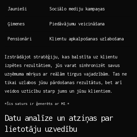
Jaunieši
Sociālo mediju kampaņas
Ģimenes
Piedāvājumu veicināšana
Pensionāri
Klientu apkalpošanas uzlabošana
Izstrādājot stratēģiju, kas balstīta uz klientu
izpētes‍ rezultātiem, jūs varat sinhronizēt savus
uzņēmuma mērķus ar​ reālām tirgus vajadzībām. Tas ne
tikai uzlabos jūsu pārdošanas rezultātus, bet arī
veidos uzticību starp ‍jums un jūsu klientiem.
*Šis saturs ir ģenerēts ar‍ MI.*
Datu analīze un atziņas par
lietotāju uzvedību