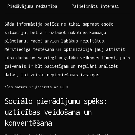
Piedāvājuma redzamība
Palielināts interesi
Šāda informācija palīdz ne tikai saprast esošo
situāciju, bet arī uzlabot nākotnes kampaņu
plānošanu, radot arvien labākus rezultātus.‍
Mērķtiecīga testēšana un optimizācija ļauj attīstīt
jūsu darbu un sasniegt augstāku veiksmes⁢ līmeni, pats
galvenais ir būt pacietīgam un‌ regulāri analizēt
datus, lai veiktu⁤ nepieciešamās izmaiņas.
*Šis ⁢saturs ir ģenerēts ar MI.*
Sociālo pierādījumu spēks:
uzticības veidošana un
konvertēšana