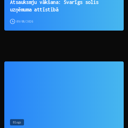
Atsauksmju vākšana: Svarīgs solis
uzņēmuma attīstībā
09/08/2026
0
Blogs