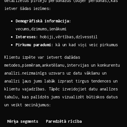
detalizētus pircēju personāžus (buyer personas),kas
ietver šādas iezīmes:
Demogrāfiskā informācija:
vecums,dzimums,ienākumi
Intereses:
hobiji,vērtības,dzīvesstil
Pirkumu ‍paradumi:
kā un kad viņi ⁣veic ⁢pirkumus
Klientu izpēte var ietvert dažādas
metodes,piemēram,anketēšanu,intervijas un konkurentu
analīzi.neizmainīgs uzsvars uz ⁤datu vākšanu ‌un
analīzi ļaus jums labāk izprast tirgus ⁢tendences ​un
klientu‌ vajadzības. ​Tāpēc izveidojiet⁤ datu ⁢analīzes
⁣tabulu, kas palīdzēs‌ jums vizualizēt būtiskos datus
un veikt secinājumus:
Mērķa segments
Paredzētā rīcība