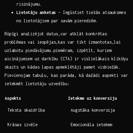
risinājumu.
Lietotāju​ anketas
– Iegūstiet tiešās atsauksmes
‍no lietotājiem par savām‌ pieredzēm.
Rūpīgi analizējot datus,var atklāt konkrētas
problēmas vai iespējas,kas var tikt izmantotas,lai
uzlabotu piedāvājumu.piemēram, ⁢izpētīt, kuriem‍
aicinājumiem uz darbību (CTA) ir vislielākais ⁢klikšķu
skaits un kādas lapas apmeklētāji​ pamet visbiežāk.
Pievienojam‍ tabulu, kas parāda, kā dažādi aspekti var
ietekmēt ‍lietotāju uzvedību:
Aspekts
Ietekme uz ⁤konversiju
Teksta skaidrība
Augstāka konversija
Krāsas izvēle
Emocionāla ietekme