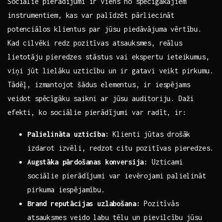
Sociālie pierādījumi ir ‍viens no spēcīgākajiem
instrumentiem, kas var palīdzēt pārliecināt
potenciālos klientus par jūsu piedāvājuma vērtību.
Kad‌ cilvēki redz pozitīvas atsauksmes, reālus
lietotāju pieredzes ⁤stāstus vai ekspertu ieteikumus,
viņi jūt lielāku uzticību un ir gatavi veikt pirkumu.
Tādēļ, izmantojot šādus elementus, ‌ir iespējams
veidot spēcīgāku saikni ar jūsu auditoriju. Daži
efekti, ko sociālie pierādījumi var radīt, ir:
Palielināta uzticība:
Klienti jūtas drošāk
izdarot izvēli, redzot citu pozitīvas pieredzes.
Augstāka pārdošanas konversija:
Uzticami
sociālie pierādījumi var ievērojami palielināt
pirkuma iespējamību.
Brand reputācijas uzlabošana:
Pozitīvās
atsauksmes veido labu tēlu un pievilcību jūsu