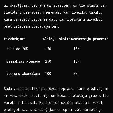
uz skaitļiem, bet arī uz stāstiem, ko tie stāsta par
lietotāju pieredzi. Piemēram, var izveidot tabulu,
kurā parādīti galvenie dati par lietotāju uzvedību
pret dažādiem piedāvājumiem:
Piedāvājums
Klikšķu skaits
Konversiju procents
atlaide 20%
150
10%
Bezmaksas piegāde
250
15%
Jaunumu abonēšana
100
8%
Šāda veida analīze palīdzēs⁤ izprast, kuri piedāvājumi
ir ‌visvairāk pievilcīgi un kādas lietotāju grupas‍ tie
varētu interesēt. Balstoties uz ⁢šīm atziņām, varat
pielāgot savas stratēģijas un optimizēt mārketinga