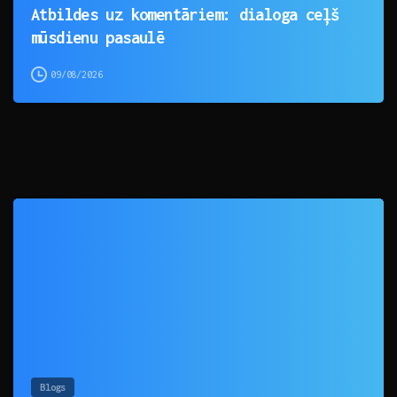
Atbildes uz komentāriem: dialoga ceļš
mūsdienu pasaulē
09/08/2026
0
Blogs