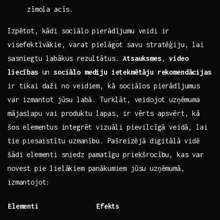
zīmola acīs.
Izpētot, kādi sociālo pierādījumu veidi ir
visefektīvākie, varat pielāgot savu stratēģiju, lai
sasniegtu labākus‌ rezultātus.
Atsauksmes
,
video⁢
liecības
un
sociālo mediju ietekmētāju rekomendācijas
ir tikai daži no veidiem, kā sociālos pierādījumus
var⁢ izmantot jūsu labā. Turklāt, veidojot‌ uzņēmuma
mājaslapu vai produktu lapas, ir vērts apsvērt, kā
⁤šos elementus integrēt vizuāli pievilcīgā veidā, lai
⁤tie piesaistītu ⁤uzmanību. Pašreizējā digitālā vidē
šādi elementi sniedz pamatīgu priekšrocību, kas var
novest pie lielākiem panākumiem jūsu uzņēmumā,
izmantojot: ⁣ ‍
Elementi
Efekts