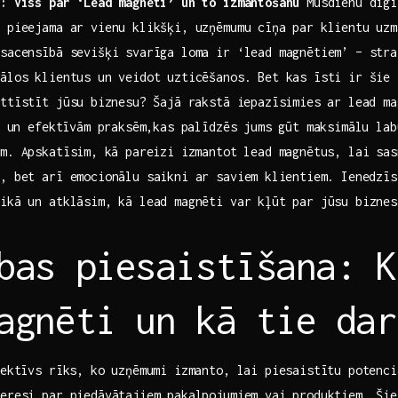
:‍ Viss par ‘Lead ​magnēti’ un to izmantošanu
Mūsdienu digi
r pieejama ar vienu klikšķi, uzņēmumu cīņa par klientu uzm
 sacensībā sevišķi svarīga loma ir ‘lead magnētiem’ – stra
iālos klientus un veidot uzticēšanos. Bet kas īsti ir šie 
ttīstīt jūsu ⁤biznesu? Šajā rakstā iepazīsimies ar lead m
m ⁣un efektīvām praksēm,kas palīdzēs jums‌ gūt maksimālu la
m.‍ Apskatīsim,⁤ kā pareizi izmantot lead magnētus, lai ‍sa
, bet arī emocionālu ​saikni ar saviem ⁤klientiem. Ienedzī
tikā un atklāsim, kā lead magnēti var kļūt par jūsu biznes
bas piesaistīšana: K
agnēti un kā tie ‌da
fektīvs rīks, ko uzņēmumi izmanto, lai piesaistītu potenc
teresi par piedāvātajiem pakalpojumiem vai produktiem. Ši