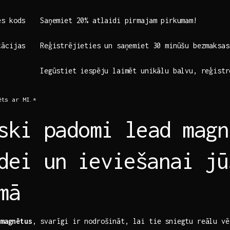
es kods
Saņemiet 20% atlaidi pirmajam pirkumam!
tācijas
Reģistrējieties un saņemiet 30 minūšu bezmaksas
Iegūstiet‌ iespēju laimēt ‌unikālu balvu, reģist
ēts ar MI.*
ski padomi lead magn
dei un⁣ ieviešanai jū
mā
magnētus
, svarīgi⁢ ir nodrošināt, lai ‌tie sniegtu reālu vē