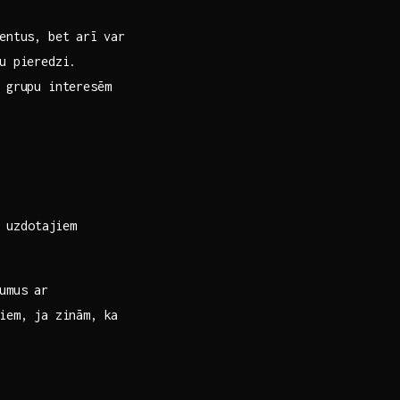
entus, bet arī⁢ var
u pieredzi.
 grupu interesēm
k uzdotajiem
umus ar
tiem, ja zinām, ka