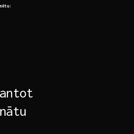
nētu:
antot
nātu