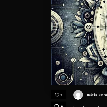
Raivis Bernā
0
0