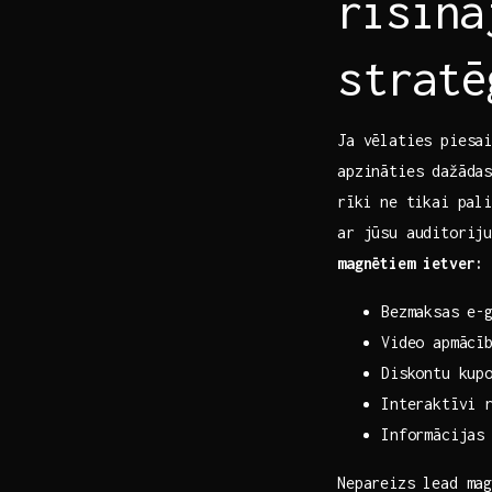
⁣risin
stratē
Ja vēlaties piesa
apzināties dažāda
⁣rīki ne tikai ​pa
ar jūsu auditorij
magnētiem ietver:
Bezmaksas e-
Video apmācī
Diskontu kup
Interaktīvi 
Informācijas
Nepareizs lead mag