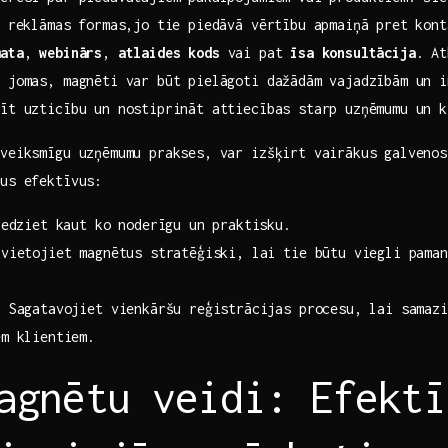
 ⁣reklāmas formas,jo tie piedāvā vērtību apmaiņā pret kon
mata
,
webinārs
,
atlaides kods
vai pat
īsa konsultācija
. At
 jomas, magnēti var‌ būt pielāgoti dažādām vajadzībām un 
dīt uzticību un nostiprināt attiecības starp uzņēmumu un k
veiksmīgu uzņēmumu prakses, var izšķirt vairākus galvenos
tus efektīvus:
edziet kaut ko‍ noderīgu un​ praktisku.
vietojiet magnētus stratēģiski, lai tie būtu viegli paman
:
Sagatavojiet vienkāršu reģistrācijas procesu, lai samazi
em klientiem.
agnētu veidi: Efektī