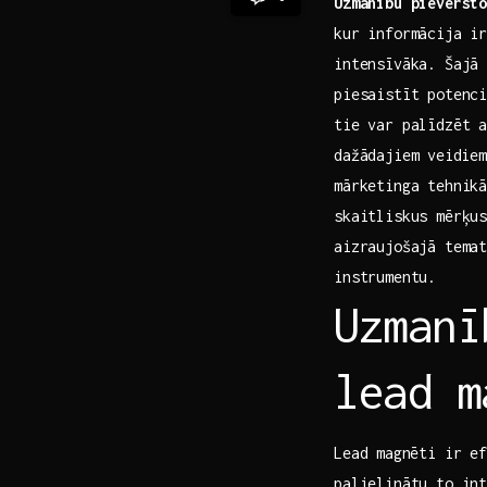
Uzmanību pievērsto
kur informācija i
intensīvāka. Šajā
piesaistīt potenc
tie var palīdzēt a
dažādajiem⁤ veidie
mārketinga tehnikā
skaitliskus mērķus
aizraujošajā tema
instrumentu.
Uzmanī
lead m
Lead ⁤magnēti ir e
palielinātu ‍to in