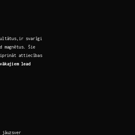
ultātus,ir svarīgi
d magnētus. Šie
tiprināt attiecības
vākajiem lead⁣
 jāuzsver