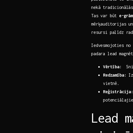
nekā tradicionālās
Tas var būt
e-grā
mērķauditorijas un
resursi palīdz ra
Iedvesmojoties no 
padara lead magnē
Vērtība:
⁢ Sni
Redzamība:
Iz
vietnē.
Reģistrācija
potenciālaji
Lead m