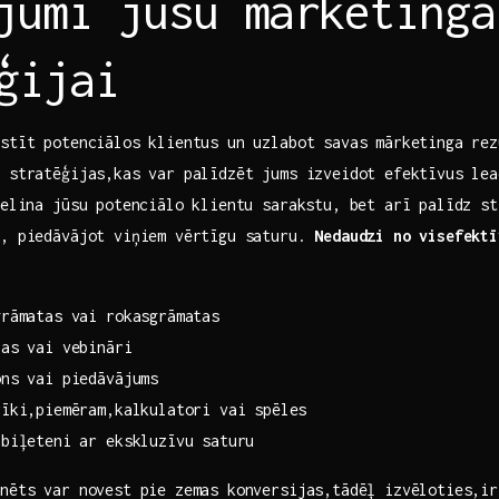
ājumi jūsu mārketinga⁢
ģijai
istīt potenciālos klientus un uzlabot savas mārketinga rez
s stratēģijas,kas var palīdzēt jums izveidot efektīvus lea
lielina jūsu potenciālo klientu sarakstu, bet arī palīdz s
u, piedāvājot viņiem vērtīgu saturu.
Nedaudzi no‍ visefektī
grāmatas vai rokasgrāmatas
bas vai vebināri
ons vai piedāvājums
rīki,piemēram,kalkulatori vai spēles
 biļeteni ar ekskluzīvu saturu
nēts var‍ novest pie zemas konversijas,tādēļ izvēloties,ir