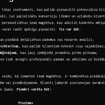
 tikai instrumenti, kas ​palīdz piesaistīt potenciālos kli
doši, lai palielinātu konversiju likmes un uzlabotu klient
t personalizētus lead magnētus, kas atbilst konkrētu mērķa
ūs varat radīt spēcīgu piesaisti.
Tie var ‍būt:
kas piedāvā detalizētus padomus ‌vai nozares analīzi;
 viktorīnas
, ⁣kas palīdz klientiem noteikt viņu vajadzības;
mēģinājumi
, kas⁤ ļauj izmēģināt produktu pirms‌ pirkuma;
os‍ tiek sniegti profesionāli ⁣padomi un atbildes uz biežā
s veids, kā izmantot lead magnētus, ir kombinētus piedāvāj
ēm ​vai piedāvājumiem. Klienti labprāt pievienojas saraks
ko īpašu.
Piemēri varētu būt:
Piezīmes