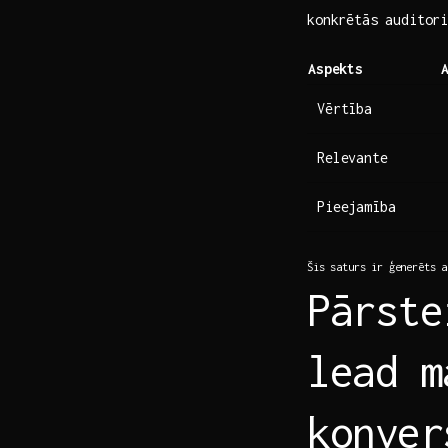
konkrētās auditor
Aspekts
Vērtība
Relevante
Pieejamība
Šis saturs ir ģenerēts a
Pārste
lead m
konver