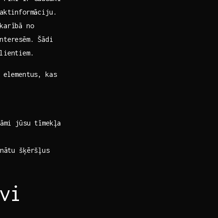
taktinformāciju.
karībā no
interesēm. Šādi
lientiem.
⁤ elementus, kas
āmi jūsu tīmekļa
nātu šķēršļus
vi