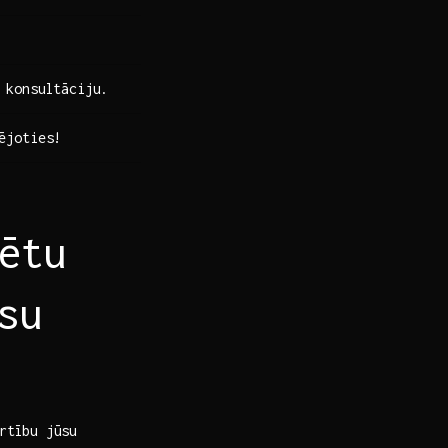
 konsultāciju.
rējoties!
ētu
su
rtību ​jūsu