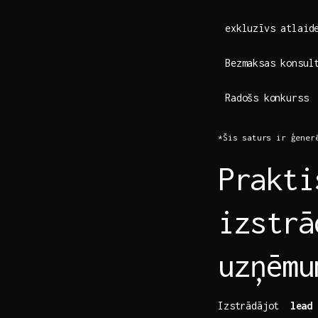
exkluzīvs atlaid
Bezmaksas konsul
Radošs ⁣konkurss
*Šis saturs ir ģener
Prakti
izstrā
uzņēmu
Izstrādājot ⁣
lead 