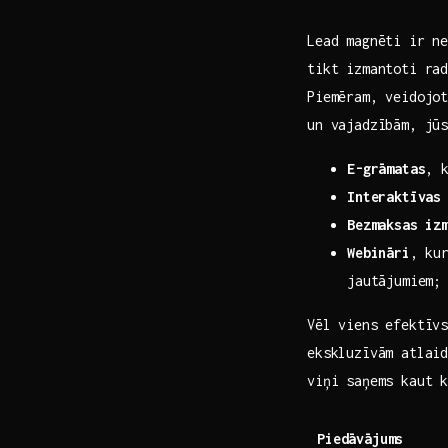
Lead magnēti ir ne
tikt izmantoti ra
Piemēram, veidojo
un​ vajadzībām, j
E-grāmatas
, 
Interaktīvas
Bezmaksas​ iz
Webināri
, kur
jautājumiem;
Vēl viens efektīv
ekskluzīvām atlaid
viņi saņems kaut 
Piedāvājums