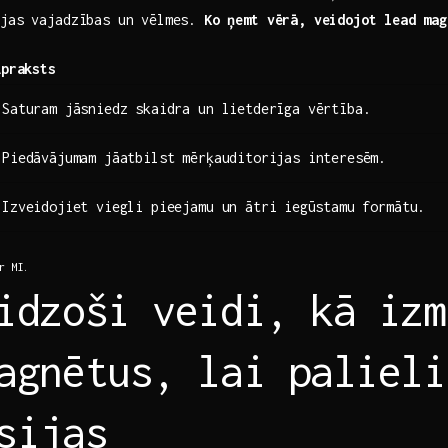
ijas vajadzības un vēlmes.
Ko ņemt vērā, veidojot lead mag
Apraksts
Saturam jāsniedz skaidra un lietderīga vērtība.
Piedāvājumam ​jāatbilst mērķauditorijas interesēm.
Izveidojiet viegli pieejamu un ātri⁢ iegūstamu formātu.
r MI.
idzoši veidi, kā izm
agnētus, lai palieli
sijas