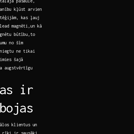
tālajā pasaulē,
anību kļūst arvien
tēģijām, kas ļauj
lead magnēti,un kā
agnētu būtību,to
bumu no šīm
sniegtu ne tikai
simies šajā
a augstvērtīgu
as ir
rbojas
iālos klientus un
e rīki ir sausāki