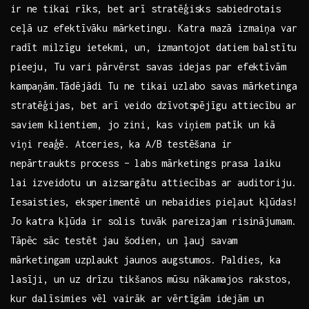
ir ne tikai​ rīks, bet arī stratēģisks sabiedrotais
ceļā ⁤uz ​efektīvāku mārketingu. Katra mazā izmaiņa var
⁢radīt milzīgu‍ ietekmi, un, ‌izmantojot datiem ⁢balstītu
​pieeju, Tu vari pārvērst savas ⁢idejas par⁤ efektīvām
kampaņām.Tādējādi Tu ne tikai uzlabo ⁣savas‌ mārketinga
stratēģijas, bet‌ arī veido⁤ dzīvotspējīgu ⁢attiecību ⁣ar
saviem⁢ klientiem, jo zini,‍ kas viņiem patīk un kā
viņi⁣ reaģē. Atceries, ka A/B testēšana ir
‌nepārtraukts process –⁤ labs ​mārketings prasa laiku
⁤lai izveidotu un aizsargātu attiecības ar⁤ auditoriju.⁢
Iesaisties, eksperimentē un nebaidies pieļaut kļūdas!
Jo⁣ katra kļūda ⁣ir solis tuvāk​ pareizajam​ risinājumam.
Tāpēc sāc testēt jau šodien, un ļauj savam
⁢mārketingam uzplaukt jaunos augstumos. Paldies, ⁤ka
lasīji, un uz drīzu⁢ tikšanos ⁢mūsu nākamajos rakstos,‍
kur dalīsimies vēl vairāk ar ⁤vērtīgām idejām un