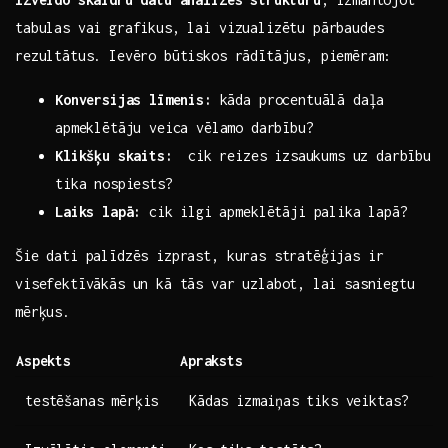
tabulas vai grafikus, lai ‍vizualizētu ‌pārbaudes
rezultātus. Ievēro būtiskos rādītājus, piemēram:
Konversijas līmenis:
kāda procentuālā daļa
apmeklētāju veica vēlamo ⁤darbību?
Klikšķu‌ skaits:
⁤ cik ​reizes⁣ izsaukums uz darbību
​tika nospiests?
Laiks lapā:
cik ilgi⁣ apmeklētāji palika lapā?
Šie dati palīdzēs izprast, kuras stratēģijas ir
visefektīvākās un kā tās var uzlabot,⁣ lai sasniegtu
mērķus.
Aspekts
Apraksts
testēšanas mērķis
Kādas izmaiņas⁢ tiks veiktas?