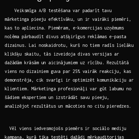
‍ ‌ ⁣ ‌ Veiksmīga A/B testēšana‍ var padarīt tavu
⁤mārketinga pieeju efektīvāku, un ir vairāki‍ piemēri,⁤
kas to apliecina. Piemēram, e-komercijas uzņēmums
nolēma pārbaudīt divus atšķirīgus reklāmas ‌e-pasta
dizainus. Lai noskaidrotu, kurš no tiem radīs lielāku
klikšķu skaitu, tās izveidoja divas versijas ar
‍dažādām krāsām un aicinājumiem uz rīcību. Rezultātā
viens no⁣ dizainiem‍ guva ⁣par 25% vairāk⁣ reakciju, kas
demonstrēja, ⁢cik svarīgi ir‍ optimizēt komunikāciju ar
klientiem. Mārketinga profesionāļi ​var gūt labumu no
šādiem ⁤ekspertiem ‌un izstrādāt savu pieeju,
analizējot rezultātus un mācoties no ‍citu pieredzes. ⁤
⁤ ⁣ Vēl viens iedvesmojošs piemērs ir sociālo mediju​
kampaņa, kurā tika testēti ‍dažādi mērķauditorijas