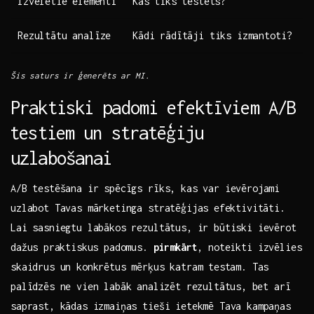
Izvēlētie⁣ elementi
Kas ⁤tiks ‌testēts?
Rezultātu analīze
Kādi rādītāji tiks izmantoti?
Šis‍ saturs ir ‍ģenerēts ​ar MI.
Praktiski ​padomi efektīviem A/B
⁣testiem un stratēģiju
uzlabošanai
A/B ​testēšana ir spēcīgs rīks, kas var ievērojami
uzlabot Tavas mārketinga stratēģijas⁣ efektivitāti.
Lai sasniegtu labākos rezultātus, ir​ būtiski ievērot
dažus ⁣praktiskus padomus.
pirmkārt
, noteikti izvēlies⁢
skaidrus un ‍konkrētus mērķus katram ⁤testam. Tas⁢
palīdzēs ‍ne vien labāk ⁢analizēt rezultātus, ⁤bet arī⁢
saprast, kādas izmaiņas tieši ietekmē Tava kampaņas