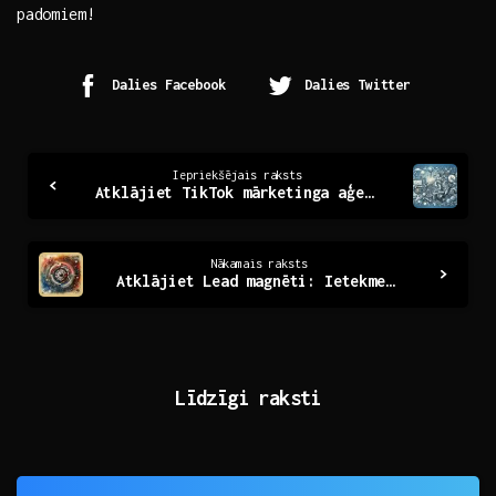
⁣padomiem!
Dalies Facebook
Dalies Twitter
Continue
Iepriekšējais raksts
Atklājiet TikTok mārketinga aģentūras noslēpumus
Reading
Nākamais raksts
Atklājiet Lead magnēti: Ietekme un pielietojums mūsdienās
Līdzīgi raksti