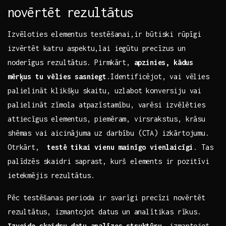
novērtēt rezultātus
Izvēloties elementus ⁢testēšanai,ir ‍būtiski rūpīgi ​
izvērtēt katru aspektu,lai iegūtu precīzus un‌
noderīgus rezultātus. ⁢Pirmkārt,⁢
apzinies, kādus
mērķus tu vēlies sasniegt
.Identificējot, ‌vai vēlies
palielināt klikšķu ‍skaitu, ‌uzlabot konversiju vai‌
palielināt zīmola⁤ atpazīstamību, varēsi⁣ izvēlēties
attiecīgus elementus, piemēram, virsrakstus, krāsu
shēmas vai aicinājuma uz darbību ​(CTA)‌ izkārtojumu.
Otrkārt, ​
testē ​tikai⁣ vienu mainīgo vienlaicīgi
. ⁢Tas​
palīdzēs​ skaidri saprast, kurš elements ir pozitīvi
ietekmējis rezultātus.
Pēc⁢ testēšanas perioda ir ​svarīgi ⁤precīzi⁤ novērtēt
⁢rezultātus,⁤ izmantojot datus‍ un analītikas rīkus.
Izveido skaidru datu analīzes struktūru
, izmantojot