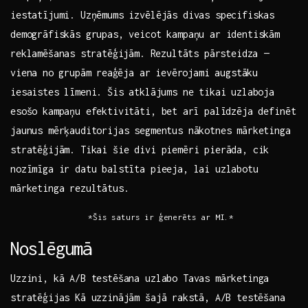
iestatījumi. Uzņēmums‌ izvēlējās‍ divas specifiskas
‍demogrāfiskās grupas, veicot kampaņu ar identiskām
reklamēšanas ⁢stratēģijām. ⁤Rezultāts pārsteidza —
viena no⁣ grupām ⁤reaģēja⁤ ar‌ ievērojami augstāku‍
iesaistes līmeni. ⁢Šis ​atklājums ne tikai uzlaboja
esošo kampaņu efektivitāti, bet ⁤arī‌ palīdzēja definēt
jaunus mērķauditorijas segmentus​ nākotnes mārketinga
stratēģijām. Tikai šie divi ‌piemēri pierāda, cik​
nozīmīga ir datu balstīta ‌pieeja, lai uzlabotu
mārketinga rezultātus. ⁤ ⁣
‍ ‌ ⁣ *Šis saturs ir⁢ ģenerēts ar ‍MI.*
Noslēgumā
Uzzini,​ kā A/B testēšana uzlabo Tavas mārketinga⁤
stratēģijas Kā uzzinājām šajā⁤ rakstā, A/B testēšana