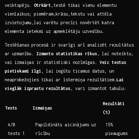
veiktspēju.
Otrkārt
,testē tikai vienu elementu
vienlaikus;⁢ piemēram,krāsu,tekstu vai attēla
⁣izvietojumu,lai varētu precīzi novērtēt ⁤katra
elementa ⁤ietekmi uz apmeklētāju uzvedību.
Testēšanas procesā ‍ir svarīgi ⁤arī analizēt rezultātus
ar uzmanību.
Izmanto statistikas ⁣rīkus
, ⁣lai noteiktu,
vai izmaiņas ir statistiski nozīmīgas.
Veic​ testus
pietiekami ilgi
, lai ⁢iegūtu ticamus datus,⁤ un
neaprobežojies tikai⁤ ar ​īstermiņa​ rezultātiem.
Lai
vieglāk izprastu rezultātus
, vari izmantot tabulu:
Rezultāti⁢
Tests
Izmaiņas
(%)
A/B
Papildināts aicinājums uz
15%
tests 1
rīcību
pieaugums