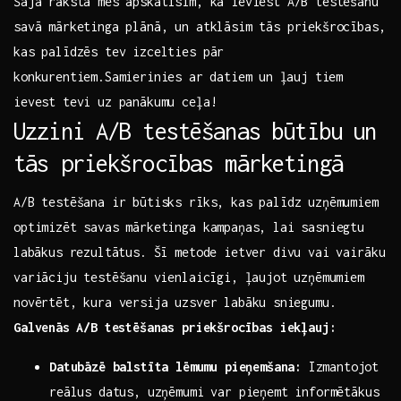
Šajā rakstā mēs apskatīsim, kā ieviest A/B testēšanu
savā mārketinga plānā, un atklāsim tās ​priekšrocības,‌
kas palīdzēs tev izcelties pār⁤
konkurentiem.Samierinies ⁢ar datiem un ⁢ļauj tiem
ievest ‌tevi uz panākumu ceļa!
Uzzini A/B testēšanas ⁤būtību ⁢un​
tās priekšrocības mārketingā
A/B testēšana ir būtisks rīks, kas palīdz uzņēmumiem
optimizēt savas mārketinga ‍kampaņas, lai sasniegtu
⁤labākus rezultātus.‌ Šī metode ietver divu vai vairāku⁤
variāciju testēšanu ⁢vienlaicīgi, ļaujot uzņēmumiem
novērtēt, kura versija uzsver labāku ⁢sniegumu.‍
Galvenās ⁢A/B testēšanas priekšrocības iekļauj:
Datubāzē balstīta lēmumu ⁢pieņemšana:
⁤Izmantojot
reālus​ datus, uzņēmumi var pieņemt informētākus