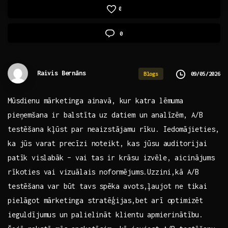
0
0
Raivis Bernāns
09/05/2026
Blogs
Mūsdienu ​mārketinga ainavā, kur katra lēmuma⁣
pieņemšana ir​ balstīta uz datiem un analīzēm, ‍A/B
testēšana kļūst par⁤ neaizstājamu rīku. Iedomājieties,
ka jūs varat precīzi noteikt, ⁤kas jūsu auditorijai
patīk⁣ vislabāk⁣ – ⁢vai⁤ tas ⁢ir krāsu izvēle, aicinājums
rīkoties vai⁢ vizuālais noformējums.Uzzini,kā A/B
testēšana var būt tavs​ spēka avots,ļaujot ‍ne tikai
pielāgot mārketinga stratēģijas,bet‍ arī​ optimizēt
ieguldījumus​ un‍ palielināt ‌klientu apmierinātību.