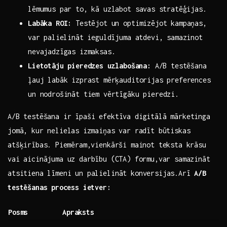
lēmumus par to, kā uzlabot savas ⁤stratēģijas.
Labāka ROI:
Testējot ​un optimizējot kampaņas,
var ⁣palielināt‍ ieguldījuma atdevi,​ samazinot⁤
nevajadzīgas izmaksas.
Lietotāju pieredzes⁢ uzlabošana:
A/B testēšana
ļauj‍ labāk izprast ​mērķauditorijas preferences
un nodrošināt tiem​ vērtīgāku pieredzi.
A/B testēšana ir īpaši efektīva digitālā mārketinga
jomā, kur nelielas ⁢izmaiņas var radīt būtiskas
‍atšķirības.⁣ Piemēram,vienkārši mainot teksta krāsu
vai aicinājuma uz darbību⁢ (CTA) formu,var‌ samazināt
‍atsitiena līmeni ​un‌ palielināt konversijas.Arī
A/B
testēšanas ⁣process ietver:
Posms
Apraksts