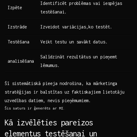
Identificēt problēmas ‍vai iespējas
Izpēte
testēšanai.
Izstrāde
Izveidot variācijas,ko testēt.
Testēšana
Veikt ‌testu un savākt datus.
Salīdzināt⁣ rezultātus un pieņemt
analisēšana
lēmumus.
Šī​ sistemātiskā pieeja nodrošina,‌ ka⁣ mārketinga
stratēģijas ir⁣ balstītas uz faktiskajiem lietotāju
uzvedības ⁢datiem, nevis pieņēmumiem.
Šis ⁤saturs ir ģenerēts ar MI.
Kā izvēlēties pareizos
elementus testēšanai un