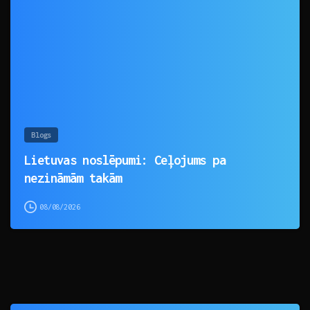
0
Blogs
Lietuvas noslēpumi: Ceļojums pa
nezināmām takām
08/08/2026