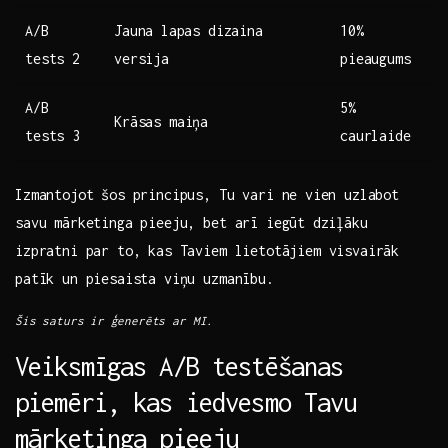
A/B
Jauna ⁣lapas dizaina
10%
tests 2
versija
pieaugums
A/B
5%
Krāsas‌ maiņa
tests 3
caurlaide
Izmantojot šos ​principus, Tu ​vari ne⁣ vien uzlabot
savu mārketinga pieeju, bet ‍arī iegūt⁣ dziļāku⁤
izpratni‌ par‍ to, kas Taviem lietotājiem visvairāk
patīk un piesaista viņu uzmanību.
Šis saturs ⁤ir ​ģenerēts‌ ar MI.
Veiksmīgas A/B‌ testēšanas
piemēri, kas iedvesmo Tavu
‌mārketinga pieeju