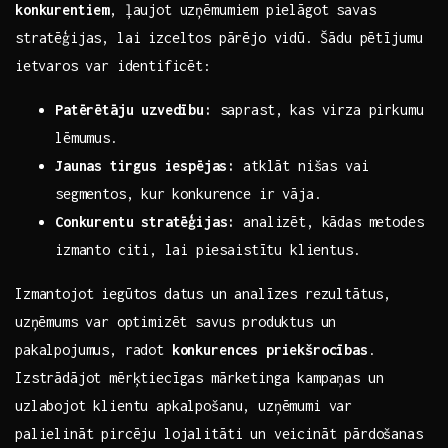
konkurentiem
, ļaujot uzņēmumiem⁢ pielāgot savas‍
stratēģijas, lai‍ izceltos⁤ pārējo vidū. ⁢Šādu pētījumu
⁣ietvaros var ‌identificēt:
Patērētāju uzvedību:
saprast, kas virza pirkumu
lēmumus.
Jaunas ⁢tirgus​ iespējas:
atklāt nišas​ vai‌
segmentos, ⁤kur konkurence ir vāja.
Conkurentu stratēģijas:
analizēt, kādas metodes
izmanto citi,⁣ lai⁤ piesaistītu klientus.
Izmantojot iegūtos datus⁢ un analīzes rezultātus,
⁢uzņēmums var optimizēt savus produktus un
pakalpojumus, radot
konkurences‍ priekšrocības
.
‌Izstrādājot mērķtiecīgas mārketinga kampaņas un
uzlabojot klientu apkalpošanu, uzņēmumi var
palielināt pircēju lojalitāti ‌un veicināt pārdošanas