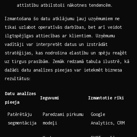
attīstību atbilstoši‌ nākotnes tendencēm.
Izmantošana šo datu atklājumu ļauj uzņēmumiem ne
tikai uzlabot operatīvās⁣ darbības, bet arī veidot
ilgtspējīgas attiecības ar klientiem. Uzņēmumu
vadītāji var interpretēt datus un‍ izstrādāt
stratēģijas,⁢ kas nodrošina elastību un spēju reaģēt
⁢uz tirgus prasībām. Zemāk redzamā tabula ilustrē, kā
dažādi datu analīzes pieejas var ietekmēt⁢ biznesa
rezultātus:
Datu analīzes
Ieguvumi
Izmantotie rīki
pieeja
Patērētāju​
Paredzami pirkumu
Google⁣
segmentācija
modeļi
Analytics, ⁣CRM