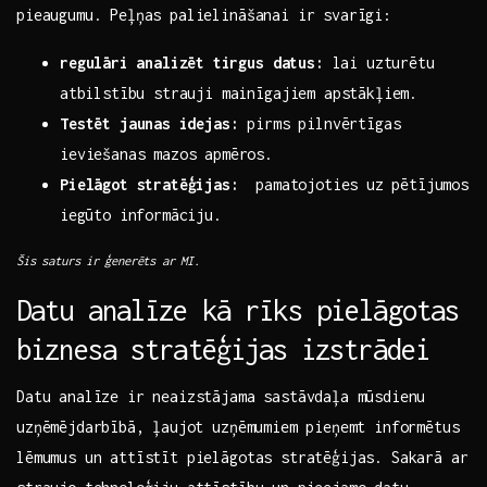
pieaugumu. Peļņas palielināšanai ir svarīgi:
regulāri ⁢analizēt ⁢tirgus datus:
lai uzturētu
⁣atbilstību‍ strauji mainīgajiem apstākļiem.
Testēt jaunas ⁤idejas:
pirms pilnvērtīgas
ieviešanas mazos apmēros.
Pielāgot stratēģijas:
⁢ pamatojoties⁢ uz pētījumos
⁢iegūto informāciju.
Šis saturs ⁢ir ⁢ģenerēts⁢ ar MI.
Datu analīze kā rīks pielāgotas
biznesa stratēģijas⁣ izstrādei
Datu​ analīze ir neaizstājama sastāvdaļa mūsdienu
uzņēmējdarbībā,⁣ ļaujot uzņēmumiem pieņemt informētus
lēmumus un attīstīt pielāgotas stratēģijas. Sakarā ar⁣