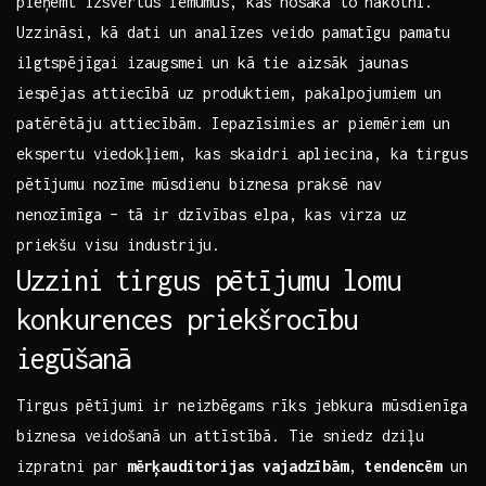
pieņemt izsvērtus lēmumus, kas nosaka to nākotni.
Uzzināsi,⁢ kā‍ dati ‍un analīzes‍ veido pamatīgu pamatu
ilgtspējīgai izaugsmei un kā tie aizsāk jaunas
⁢iespējas attiecībā⁣ uz produktiem, pakalpojumiem un
patērētāju attiecībām. Iepazīsimies ar piemēriem un⁣
ekspertu viedokļiem, kas skaidri apliecina, ka ⁢tirgus
pētījumu nozīme‍ mūsdienu biznesa praksē nav
nenozīmīga⁢ –⁣ tā ir dzīvības elpa, kas virza uz
priekšu visu​ industriju.
Uzzini⁤ tirgus ‍pētījumu lomu
konkurences ⁣priekšrocību
iegūšanā
Tirgus‍ pētījumi ir neizbēgams rīks​ jebkura mūsdienīga
biznesa ⁢veidošanā un ‍attīstībā.‌ Tie⁤ sniedz dziļu
izpratni par
mērķauditorijas vajadzībām
,
tendencēm
un