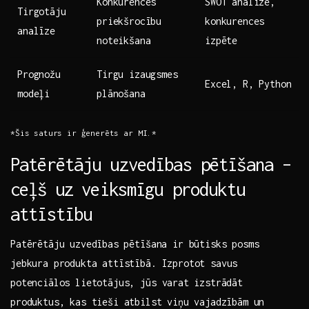
Konkurences
SWOT‌ analīze,
Tirgotāju⁣
priekšrocību
konkurences
analīze
noteikšana
‍izpēte
Prognožu
Tirgu izaugsmes
Excel, R, Python
‌modeļi
plānošana
*Šis saturs ir ģenerēts ar MI.*
Patērētāju uzvedības pētīšana‍ –
ceļš ⁤uz ⁣veiksmīgu produktu
attīstību
Patērētāju uzvedības⁣ pētīšana​ ir būtisks posms
jebkura produkta‍ attīstībā. Izprotot savus
potenciālos lietotājus,‌ jūs varat⁢ izstrādāt
produktus, kas tieši atbilst⁣ viņu vajadzībām un