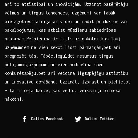
arī to attīstībai un inovācijām. Uzzinot ‍patērētāju
vēlmes un tirgus ⁢tendences,⁢ uzņēmumi⁢ var labāk
pielāgoties mainīgajai videi un radīt produktus vai
pakalpojumus, kas atbilst mūsdienu sabiedrības
prasībām.Pētniecība ir tilts uz nākotni,kas ļauj⁢
uzņēmumiem ne vien ​sekot līdzi​ pārmaiņām,bet arī‍
prognozēt ​tās.⁤ Tāpēc,ieguldot resursus‌ tirgus
‌pētījumos,uzņēmumi ​ne⁤ vien ⁢nodrošina savu
konkurētspēju,bet arī veicina ilgtspējīgu attīstību
un⁤ inovatīvu ‌domāšanu.‌ Uzzināt, izprast ​un pielietot
– tā ir ⁣ceļa⁢ karte, kas ved uz‍ veiksmīgu biznesa
nākotni.
Dalies Facebook
Dalies Twitter