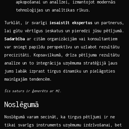
apkopošanai ⁤un analīzei,​ izmantojot​ modernās
tehnoloģijas ‍un ⁢analītikas ⁤rīkus.
Turklāt, ir svarīgi⁤
iesaistīt ekspertus
un partnerus,
lai gūtu vērtīgus ieskatus un pieredzi jūsu pētījumā.
Sadarbība
⁤ar citām organizācijām vai konsultantiem
var sniegt papildu ⁤perspektīvu un uzlabot rezultātu
precizitāti. Kopsavilkumā,⁤ drīza pētījuma rezultātu
analīze⁣ un to integrācija uzņēmuma‍ stratēģijā ļaus
jums labāk izprast tirgus dinamiku⁢ un pielāgoties
mainīgajām ⁢tendencēm.
Šis saturs ir ģenerēts ar MI.
Noslēgumā
Noslēgumā varam secināt, ka tirgus ⁣pētījumi ir ne
tikai svarīgs instruments uzņēmumu ⁣izdzīvošanai,⁣ bet