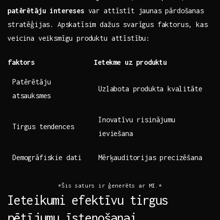
patērētāju intereses
var attīstīt ‍jaunas pārdošanas
stratēģijas. Apskatīsim‌ dažus svarīgus ‍faktorus, kas
veicina veiksmīgu produktu attīstību:
faktors
Ietekme uz produktu
Patērētāju
Uzlabota produkta ⁢kvalitāte
⁤atsauksmes
Inovatīvu risinājumu
Tirgus tendences
ieviešana
Demogrāfiskie dati
Mērķauditorijas precizēšana
*Šis saturs⁤ ir ģenerēts ar MI.*
Ieteikumi efektīvu⁢ tirgus⁤
pētījumu īstenošanai