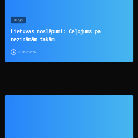
Blogs
Lietuvas noslēpumi: Ceļojums pa
nezināmām takām
08/08/2026
0