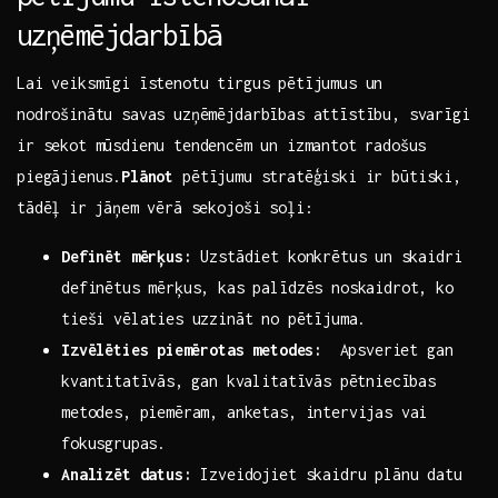
uzņēmējdarbībā
Lai veiksmīgi īstenotu tirgus pētījumus un
nodrošinātu savas uzņēmējdarbības attīstību, svarīgi
ir sekot‌ mūsdienu‌ tendencēm⁤ un izmantot radošus
piegājienus.
Plānot
pētījumu stratēģiski ir būtiski,⁣
tādēļ⁤ ir jāņem vērā sekojoši soļi:
Definēt mērķus:
Uzstādiet konkrētus un ⁣skaidri
definētus mērķus, kas palīdzēs​ noskaidrot, ⁣ko
tieši vēlaties uzzināt ⁤no pētījuma.
Izvēlēties ⁣piemērotas metodes:
⁢ Apsveriet‌ gan
kvantitatīvās, ⁣gan kvalitatīvās pētniecības
metodes, piemēram, anketas, intervijas vai
fokusgrupas.
Analizēt datus:
Izveidojiet skaidru ‌plānu datu