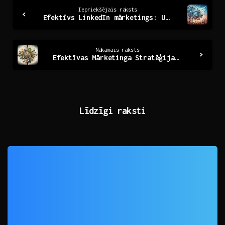
Continue
Iepriekšējais raksts
Efektīvs LinkedIn mārketings: Uzziniet, kā izvēlēties aģentūru
Reading
Nākamais raksts
Efektīvas Mārketinga Stratēģijas: Ceļš uz Panākumiem
Līdzīgi raksti
0