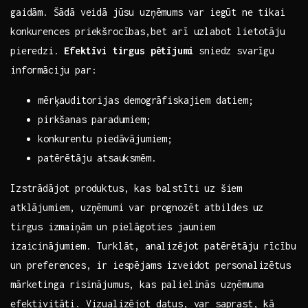
gaidām. ⁣Šādā veidā ‍jūsu uzņēmums var iegūt ne tikai
konkurences priekšrocības,bet arī uzlabot lietotāju
pieredzi.
Efektīvi⁣ tirgus pētījumi
sniedz ‌svarīgu
informāciju par:
mērķauditorijas demogrāfiskajiem datiem;
pirkšanas paradumiem;
konkurentu piedāvājumiem;
patērētāju atsauksmēm.
Izstrādājot produktus, kas ‌balstīti uz šiem
atklājumiem, uzņēmumi var​ prognozēt‌ atbildes⁣ uz
tirgus ⁢izmaiņām un pielāgoties jauniem
izaicinājumiem. Turklāt,⁢ analizējot‌ patērētāju rīcību
un preferences, ir‍ iespējams izveidot personalizētus
mārketinga risinājumus, kas‍ palielinās uzņēmuma
efektivitāti. Vizualizējot datus, var saprast, kā ‍ ‌