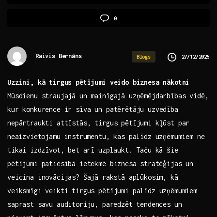
0
Raivis Bernāns
27/12/2025
Blogs
Uzzini, kā tirgus pētījumi veido ​biznesa​ nākotni
Mūsdienu straujajā un mainīgajā‌ uzņēmējdarbības vidē,
kur konkurence ir sīva un patērētāju uzvedība
nepārtraukti attīstās, ‍tirgus pētījumi kļūst par
⁢neaizvietojamu instrumentu, kas​ palīdz‌ uzņēmumiem ne
tikai ⁤izdzīvot, bet arī uzplaukt.‍ Taču kā ⁣šie
pētījumi ​patiesībā ietekmē biznesa ⁢stratēģijas un
veicina inovācijas? Šajā ⁤rakstā aplūkosim,‌ kā ​
veiksmīgi veikti tirgus pētījumi palīdz uzņēmumiem​
saprast savu ​auditoriju,⁢ paredzēt tendences un