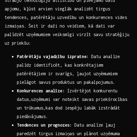
straujo tehnoloģiju attīstību un pieejamo datu
apjomu,‍ kļūst arvien​ vieglāk analizēt tirgus
tendences, patērētāju uzvedību un konkurences vides
izmaiņas. Šeit ir daži no veidiem, kā dati var
palīdzēt uzņēmumiem veiksmīgi virzīt savu ⁢stratēģiju
uz ‍priekšu:
Patērētāju vajadzību izpratne:
Datu analīze
palīdz identificēt, kas konkrētajiem
⁤patērētājiem ir svarīgs, ļaujot⁤ uzņēmumiem
pielāgot savus ⁤produktus‌ un pakalpojumus.
Konkurences ‌analīze:
Izvērtējot ​konkurentu
datus,uzņēmumi var noteikt ​savas priekšrocības
un trūkumus,kas‍ dod iespēju labāk⁣ izstrādāt
piedāvājumus.
Tendences un prognozes:
Datu analīze ļauj
paredzēt tirgus izmaiņas un plānot uzņēmuma