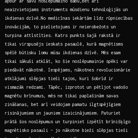
apbur ar savu noslēpumaino dabu,bet⁣ arī ​
neaizvietojams instruments‌ mūsdienu ​tehnoloģijās⁢ un‌
ikdienas ⁢dzīvē.No ⁣medicīnas⁤ iekārtām⁣ līdz rūpniecības‌
inovācijām, to pielietojums ir neierobežots un
turpina attīstīties. ⁢Katrs punkts šajā ​rakstā⁣ ir
tikai virspusējs ieskats pasaulē, kurā ⁤magnētisms⁢
spēlē būtisku ‌lomu mūsu ikdienas ‍dzīvē. Mēs ⁤esam⁤
tikai sākuši atklāt, ko šie noslēpumainie spēki var
piedāvāt ⁣nākotnē. Iespējams,​ nākotnes revolucionārie
atklājumi ⁤slēpjas tieši‌ tajos, kuri šobrīd ir
vismazāk⁢ redzami. ‍Tāpēc, izprotot⁢ un pētījot vadošo
‍magnētu brīnumus, mēs ne tikai paplašinām ​savas
zināšanas, bet arī veidojam ⁣pamatu ilgtspējīgiem
risinājumiem un jauniem izaicinājumiem. Paturiet
prātā šos noslēpumus⁤ un turpiniet ⁢izpētīt brīnišķīgo ​
magnētisko ⁤pasauli – jo nākotne bieži slēpjas tieši