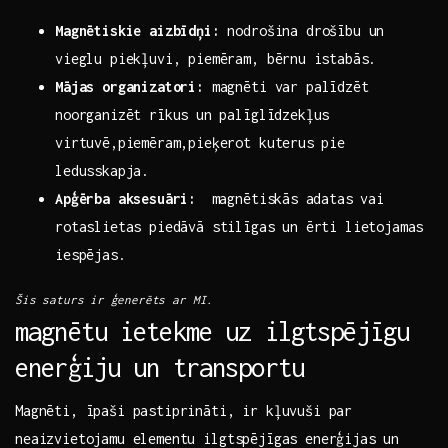
Magnētiskie aizbīdņi:
nodrošina drošību un
vieglu piekļuvi, piemēram, bērnu⁤ istabās.
Mājas organizatori:
magnēti var​ palīdzēt
noorganizēt rīkus⁢ un palīglīdzekļus
virtuvē,piemēram,pieķerot kuterus ⁢pie
ledusskapja.
Apģērba aksesuāri:
⁣ magnētiskās⁤ adatas ‌vai
rotaslietas piedāvā ​stilīgas⁣ un ērti​ lietojamas​
iespējas.
Šis saturs⁤ ir ģenerēts‍ ar MI.
magnētu ‍ietekme‌ uz ilgtspējīgu
enerģiju un transportu
Magnēti, īpaši pastiprināti,‍ ir kļuvuši par
neaizvietojamu elementu ilgtspējīgas enerģijas un