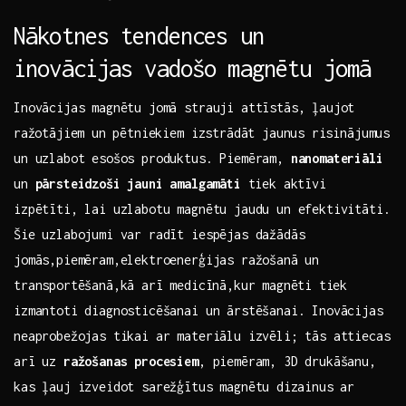
Nākotnes tendences un
inovācijas vadošo magnētu jomā
Inovācijas magnētu‌ jomā strauji attīstās, ļaujot
⁢ražotājiem ‌un ⁣pētniekiem izstrādāt jaunus⁤ risinājumus
un uzlabot esošos produktus. Piemēram,
nanomateriāli
un
pārsteidzoši ⁣jauni amalgamāti
tiek aktīvi
izpētīti,‌ lai uzlabotu​ magnētu ​jaudu un efektivitāti.
Šie uzlabojumi var radīt iespējas dažādās ​
jomās,piemēram,elektroenerģijas ražošanā un
transportēšanā,kā arī ⁢medicīnā,kur magnēti⁣ tiek⁢
izmantoti diagnosticēšanai un‍ ārstēšanai. Inovācijas
neaprobežojas tikai ar materiālu izvēli; tās attiecas​
arī uz
ražošanas‍ procesiem
, piemēram, 3D drukāšanu,
kas ļauj izveidot​ sarežģītus magnētu ⁢dizainus ar