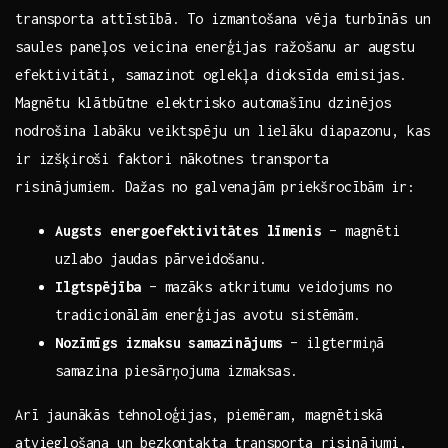
transporta attīstībā. To ‌izmantošana vēja ‍turbīnās ⁣un
saules paneļos veicina⁣ enerģijas​ ražošanu ar augstu
efektivitāti, samazinot oglekļa dioksīda emisijas.
Magnētu ⁣klātbūtne elektrisko⁣ automašīnu dzinējos
nodrošina labāku ⁤veiktspēju un ⁤lielāku ​diapazonu, kas
ir izšķiroši ‍faktori nākotnes transporta
risinājumiem.⁤ Dažas no galvenajām⁣ priekšrocībām ir:
Augsts energoefektivitātes ⁣līmenis
– ‌magnēti
uzlabo jaudas pārveidošanu.
Ilgtspējība
– ⁣mazāks atkritumu veidojums no
tradicionālām‍ enerģijas ‌avotu sistēmām.
Nozīmīgs​ izmaksu samazinājums
– ilgtermiņā
⁤samazina piesārņojuma ⁣izmaksas.
Arī ⁢jaunākās tehnoloģijas, piemēram, magnētiskā
atvieglošana un ⁣bezkontakta transporta risinājumi,