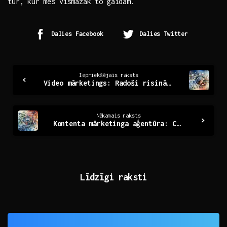
tur,⁤ kur mēs vismazāk to gaidām.
Dalies Facebook
Dalies Twitter
Continue
Iepriekšējais raksts
Video mārketings: Radoši risinājumi jūsu uzņēmumam
Reading
Nākamais raksts
Kontenta mārketinga aģentūra: Ceļš uz veiksmīgu zīmolu
Līdzīgi raksti