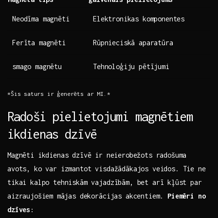
Neodīma​ magnēti
Elektronikas komponentes
Ferīta magnēti
Rūpnieciskā aparatūra
smago magnētu
Tehnoloģiju pētījumi
*Šis⁢ saturs⁣ ir ģenerēts⁣ ar MI.*
Radoši pielietojumi magnētiem
ikdienas dzīvē
Magnēti ikdienas dzīvē ir⁣ neierobežots radošuma
avots, ‍ko​ var izmantot visdažādākajos veidos. Tie ne
tikai kalpo tehniskām vajadzībām, bet arī⁣ kļūst‌ par⁤
aizraujošiem⁢ mājas dekorācijas ‌akcentiem.
Piemēri ‌no
dzīves
: