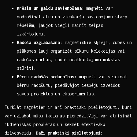
Krēslu un⁣ galdu savienošana:
magnēti var
nodrošināt ātru un vienkāršu savienojumu starp
mēbelēm, ļaujot viegli ⁢mainīt telpas‌
izkārtojumu.
Radoša uzglabāšana:
magnētiskie šķīvji, ‌cubes un⁤
plāksnes ļauj organizēt ⁤sīkumu kolekcijas⁢ vai
radošus darbus,‌ radot neatkārtojamu mākslas
stūrīti.
Bērnu radošās nodarbības:
magnēti​ var‍ veicināt
bērnu‌ radošumu, piedāvājot iespēju izveidot
savus projektus un eksperimentus.
Turklāt magnētiem ir⁣ arī praktiski pielietojumi, kuri​
var uzlabot mūsu ikdienas pieredzi.Viņi var atrisināt
ikdienišķas problēmas un sekmēt⁢ efektīvāku‌
dzīvesveidu.
Daži ‍praktiski ⁤pielietojumi
: