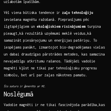
uzlabotām īpašībām.
Vēl⁣ viena būtiska‌ tendence ir
zaļo tehnoloģiju
ieviešana magnētu ‌ražošanā. Pieprasījums ‍pēc⁤
ilgtspējīgiem‌ un
ekoloģiskiem ​risinājumiem
‌turpina
pieaugt,kā rezultātā uzņēmumi‍ meklē veidus,kā
samazināt​ piesārņojumu un enerģijas patēriņu. ‍To‍
iespējams ‌panākt, izmantojot‍ bio-degradējamas ‍vielas
un dabai draudzīgas pārstrādes metodes, ‌kas ‌samazina
nevajadzīgu atkritumu rašanos. Tādējādi vadošie
magnēti kļūst⁣ ne tikai⁢ par tehnoloģisku progresu
⁣simbolu, bet ‌arī par‍ zaļas nākotnes pamatu.
Šis saturs ⁢ir ģenerēts ar MI.
Noslēgumā
Vadošie magnēti ir ne tikai fascinējoša parādība,kas