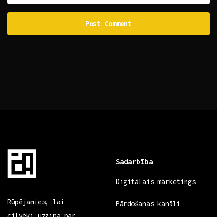
Sadarbība
Digitālais mārketings
Rūpējamies, lai
Pārdošanas kanāli
cilvēki uzzina par