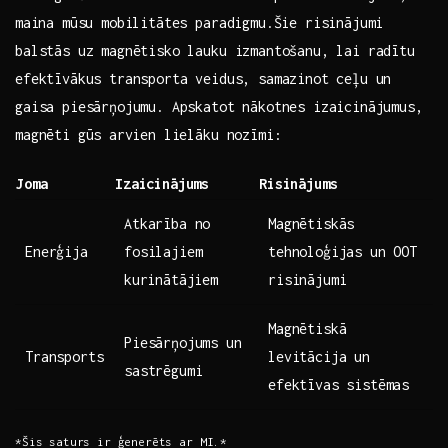
⁣maina mūsu mobilitātes ‌paradigmu.Šie risinājumi
‌balstās‍ uz magnētisko lauku izmantošanu, lai radītu
efektīvākus transporta veidus, samazinot ceļu un‌
gaisa piesārņojumu. Apskatot‍ nākotnes izaicinājumus,
magnēti gūs⁤ arvien lielāku nozīmi:
Joma
Izaicinājums
Risinājums
Atkarība no
Magnētiskās
Enerģija
fosilajiem
tehnoloģijas un OOT
⁢kurinātājiem
risinājumi
Magnētiskā
Piesārņojums un
Transports
levitācija un⁣
sastrēgumi
efektīvas sistēmas
*Šis ​saturs ir ģenerēts ‌ar MI.*