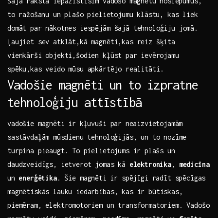
Šajā rakstā iepazīstīsim ⁣vadošo magnētu ⁤noslēpumus,⁢
to⁢ ražošanu un ⁣plašo pielietojumu klāstu, kas‍ liek‌
domāt par nākotnes iespējām‍ šajā‍ tehnoloģiju jomā.
Ļaujiet sev‌ atklāt,kā magnēti,kas reiz šķita
vienkārši‌ objekti,šodien kļūst⁤ par ievērojamu
spēku,kas veido mūsu apkārtējo realitāti.
Vadošie magnēti ⁢un⁣ to izpratne
tehnoloģiju attīstībā
vadošie magnēti ir ⁤kļuvuši‌ par ⁤neaizvietojamām
sastāvdaļām⁤ mūsdienu ‍tehnoloģijās, un​ to nozīme
turpina ​pieaugt. ⁤To pielietojums ir ⁣plašs un
daudzveidīgs,‌ ietverot jomas ⁤kā‍
elektronika
,
medicīna
un⁢
enerģētika
. Šie magnēti ⁤ir ‍spējīgi radīt ⁢spēcīgas
‍magnētiskās lauku iedarbības, kas ir​ būtiskas,
piemēram, elektromotoriem un transformatoriem. Vadošo