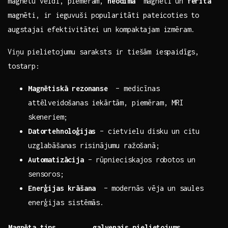
magnētu veidi, piemēram,
neodīma
‌ magnēti un
ferīta
magnēti, ‌ir⁤ ieguvuši⁤ popularitāti pateicoties to
augstajai ‍efektivitātei⁣ un‌ kompaktajam​ izmēram.
Viņu ⁤pielietojumu saraksts ir tiešām iespaidīgs,
tostarp:
Magnētiskā rezonanse
⁤ – medicīnas
attēlveidošanas​ iekārtām, piemēram, MRI
⁢skeneriem;
Datortehnoloģijas
​– cietvielu ​disku un citu
uzglabāšanas ⁣risinājumu ražošanā;
Automatizācija
–⁣ rūpnieciskajos ‌robotos un
sensoros;
Enerģijas ​krāšana
⁣ – modernās vēja ⁤un saules‍
enerģijas ​sistēmās.
Magnēta tips
galvenais pielietojums