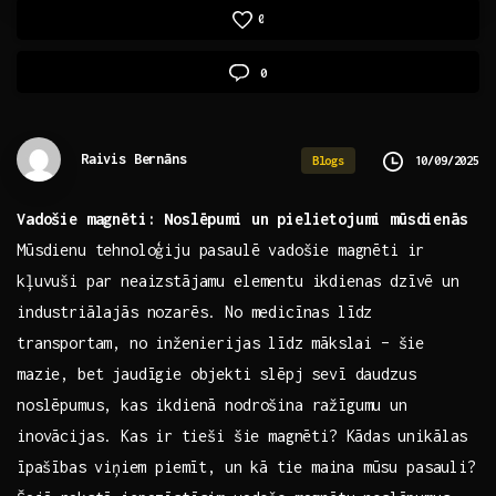
0
0
Raivis Bernāns
10/09/2025
Blogs
Vadošie magnēti: Noslēpumi un pielietojumi mūsdienās
Mūsdienu tehnoloģiju pasaulē⁤ vadošie magnēti ir
kļuvuši par neaizstājamu elementu ikdienas dzīvē un⁢
industriālajās nozarēs.⁤ No ​medicīnas līdz
transportam,⁢ no inženierijas līdz⁢ mākslai‌ – šie
mazie, bet ​jaudīgie objekti⁢ slēpj sevī ​daudzus
noslēpumus, ‌kas‌ ikdienā nodrošina ražīgumu un
inovācijas. Kas ⁣ir ⁣tieši šie magnēti? Kādas⁢ unikālas
⁤īpašības ⁢viņiem piemīt,⁣ un‍ kā ⁤tie maina ⁤mūsu pasauli?