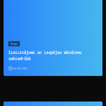
0
Blogs
Izaicinājumi un iespējas mūsdienu
sabiedrībā
06/08/2026