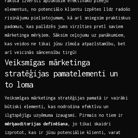
rakstā izvērsti aplūkosim ​efektīvāko pieeju
‌elementus,‍ no potenciālo⁢ klientu ⁢izpētes ⁣līdz‍ radošo
risinājumu ‍pielietojumam, kā arī ⁤sniegsim‌ praktiskus
padomus, kas palīdzēs⁢ jums ‌virzīties pretī ⁢saviem
mārketinga mērķiem.⁢ Sāksim ceļojumu uz panākumiem,
kas veidos ne ‍tikai jūsu zīmola atpazīstamību, bet
arī veicinās sāncensību tirgū!
Veiksmīgas mārketinga
‍stratēģijas pamatelementi⁢ un
to‌ loma
Veiksmīgas mārketinga stratēģijas pamatā ir vairāki
būtiski elementi, kas nodrošina efektīvu⁢ un
ilgtspējīgu uzņēmuma izaugsmi. Pirmais no tiem ‍ir
mērķauditorijas ⁤definēšana
, jo ‍tikai ⁣skaidri‍
izprotot, kas ir jūsu potenciālie‍ klienti, ​varat