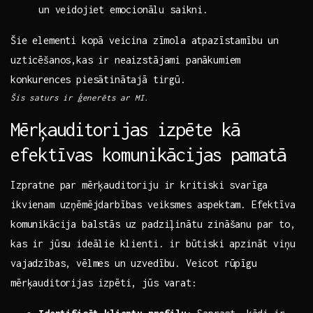
un veidojiet⁣ emocionālu saikni.
Šie elementi kopā ⁤veicina zīmola atpazīstamību un
uzticēšanos,kas‍ ir neaizstājami panākumiem
konkurences piesātinātajā ⁤tirgū.
Šis saturs ir ģenerēts ar ⁤MI.
Mērķauditorijas izpēte kā
efektīvas komunikācijas pamatā
Izpratne par mērķauditoriju ir ⁤kritiski svarīga⁢
ikvienam ‍uzņēmējdarbības veiksmes‌ aspektam.⁢ Efektīva
komunikācija‍ balstās uz ‌padziļinātu zināšanu par to,
kas ir jūsu ideālie ⁤klienti. ir būtiski apzināt viņu
vajadzības, vēlmes un uzvedību. Veicot rūpīgu⁣
mērķauditorijas izpēti, jūs varat: