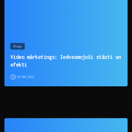
Blogs
Video mārketings: Iedvesmojoši stāsti un
efekti
09/08/2026
0