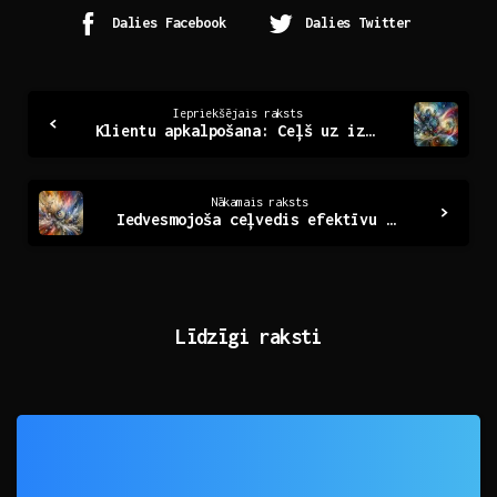
Dalies Facebook
Dalies Twitter
Continue
Iepriekšējais raksts
Klientu apkalpošana: Ceļš uz izcilu sadarbību
Reading
Nākamais raksts
Iedvesmojoša ceļvedis efektīvu landing lapu izstrādē
Līdzīgi raksti
0