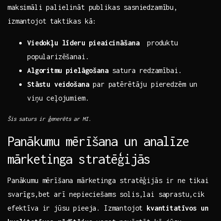
maksimāli palielināt‌ publikas sasniedzamību,
izmantojot taktikas kā:
Viedokļu līderu pieaicināšana
​ produktu
popularizēšanai.
Algoritmu‍ pielāgošana
⁢satura‍ redzamībai.
Stāstu veidošana
par patērētāju pieredzēm ‌un
viņu​ ceļojumiem.
Šis saturs‌ ir ģenerēts ar MI.
Panākumu ​mērīšana un analīze
mārketinga stratēģijās
Panākumu mērīšana ​mārketinga stratēģijās ir ne ⁤tikai⁣
svarīgs,bet arī ‌nepieciešams solis,lai saprastu,cik
efektīva ir jūsu pieeja. ⁤Izmantojot
kvantitatīvos un