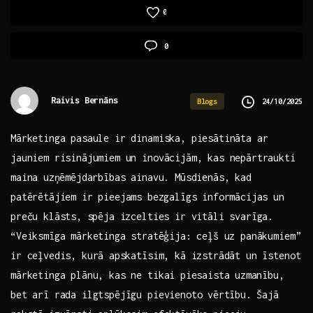
0
0
Raivis Bernāns
24/10/2025
Blogs
Mārketinga pasaule ir dinamiska, piesātināta ar⁤
jauniem risinājumiem un inovācijām, kas ‍nepārtraukti
maina ⁤uzņēmējdarbības ainavu.​ Mūsdienās, kad
patērētājiem ir pieejams⁣ bezgalīgs informācijas⁣ un
preču klāsts, ⁢spēja izcelties ir vitāli svarīga.
“Veiksmīga ‌mārketinga ⁤stratēģija: ceļš uz panākumiem”
ir ceļvedis,‍ kurā⁢ apskatīsim, kā izstrādāt​ un ​īstenot
mārketinga plānu, kas‍ ne tikai ⁢piesaista ⁢uzmanību,
bet arī rada ilgtspējīgu pievienoto⁢ vērtību.⁣ Šajā