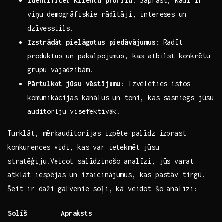
Identificēt klientu ‍profilu
: ⁢Saprast, kādi ‌ir
viņu demogrāfiskie​ rādītāji, intereses⁢ un
dzīvesstils.
Izstrādāt pielāgotus piedāvājumus
:⁤ Radīt
produktus un pakalpojumus, kas‌ atbilst‍ konkrētu
grupu vajadzībām.
Pārtulkot​ jūsu‍ vēstījumu
: Izvēlēties īstos ​
komunikācijas kanālus un toni, ⁢kas sasniegs jūsu
auditoriju visefektīvāk.
Turklāt, ​mērķauditorijas izpēte⁣ palīdz izprast
konkurences vidi, kas var⁤ ietekmēt jūsu⁤
stratēģiju.Veicot salīdzinošo analīzi, jūs⁢ varat
atklāt iespējas un izaicinājumus,​ kas pastāv tirgū.
Šeit ir⁣ daži galvenie soļi, kā veidot šo analīzi:
Solīš
Apraksts