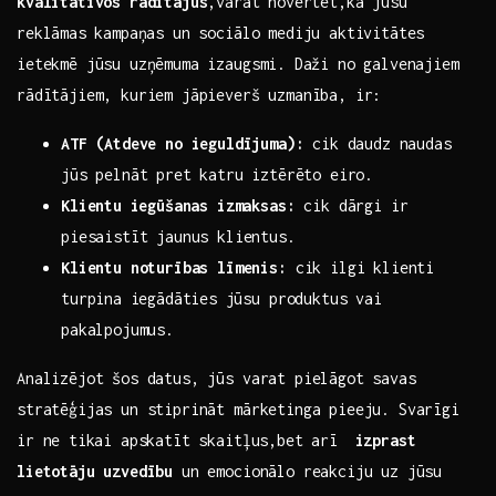
kvalitatīvos rādītājus
,varat⁤ novērtēt,kā jūsu
‌reklāmas ⁣kampaņas un sociālo mediju aktivitātes
ietekmē jūsu uzņēmuma izaugsmi. ⁢Daži no​ galvenajiem ​
rādītājiem, kuriem jāpieverš uzmanība, ir:
ATF (Atdeve no ieguldījuma):
cik ⁢daudz naudas
jūs pelnāt pret⁣ katru iztērēto eiro.
Klientu⁢ iegūšanas​ izmaksas:
cik dārgi ir
piesaistīt jaunus klientus.
Klientu noturības līmenis:
cik ​ilgi ‌klienti
turpina⁣ iegādāties ⁤jūsu produktus vai
pakalpojumus.
Analizējot šos datus, jūs ‍varat pielāgot savas
stratēģijas un stiprināt mārketinga pieeju. Svarīgi
ir​ ne⁢ tikai apskatīt skaitļus,bet arī ‌
izprast
lietotāju uzvedību
un emocionālo ​reakciju uz jūsu