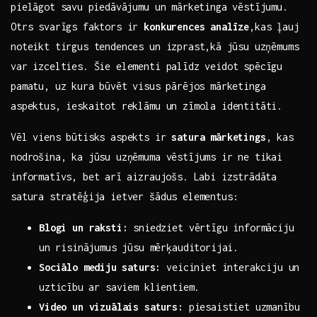
pielāgot ​savu⁢ piedāvājumu un mārketinga vēstījumu.
Otrs svarīgs faktors ir
konkurences analīze
,kas ‌ļauj
noteikt‍ tirgus tendences un izprast,kā ⁤jūsu uzņēmums
var‍ izcelties. Šie elementi palīdz veidot spēcīgu
pamatu, uz kura būvēt visus⁣ pārējos mārketinga
aspektus, ​ieskaitot reklāmu un zīmola‌ identitāti.
Vēl viens būtisks aspekts ir
satura mārketings
, kas
nodrošina, ka jūsu ‌uzņēmuma vēstījums ir ne‍ tikai​
informatīvs, bet arī ⁣aizraujošs. Labi‌ izstrādāta
satura stratēģija ietver šādus elementus:
Blogi un raksti:
sniedziet vērtīgu informāciju
un⁢ risinājumus​ jūsu mērķauditorijai.
Sociālo mediju ⁢saturs:
veiciniet interakciju un
uzticību⁤ ar saviem klientiem.
Video un vizuālais saturs:
piesaistiet uzmanību