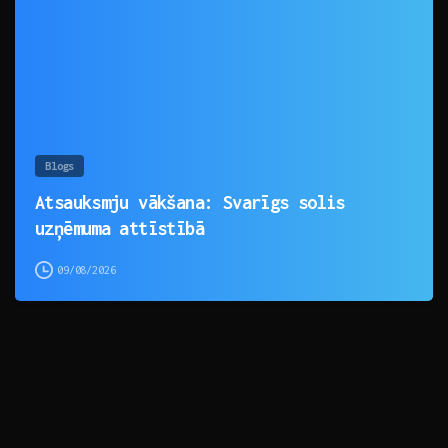
Blogs
Atsauksmju vākšana: Svarīgs solis
uzņēmuma attīstībā
09/08/2026