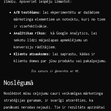
zīmolu. Apsveriet iespēju izmantot:
A/B testēšanu:
lai ekperimentētu ⁢ar‍ dažādiem
mārketinga elementiem​ un noteiktu, kuri no tiem
ir visefektīvākie.
Analītikas rīkus:
⁣ kā ⁤Google Analytics, lai
sekotu līdzi mājaslapas apmeklējumu un
konversiju rādītājiem.
Klientu atsauksmes:
​lai saprastu, ‌kādas ⁤ir
klientu domas par jūsu​ produktu‍ vai​ pakalpojumu.
Šis saturs ir ģenerēts ar MI.
Noslēgumā
Noslēdzot mūsu ceļojumu cauri ‌veiksmīgas mārketinga
stratēģijas garumam, ir svarīgi atcerēties, ka
panākumi nerodas nejauši. Tie ir ​rezultāts apzinātai