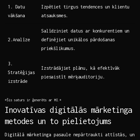
1. Datu
Izpētiet tirgus tendences​ un klientu
vākšana
atsauksmes.
Salīdziniet datus ar konkurentiem un
2.Analīze
definējiet unikālos pārdošanas
priekšlikumus.
3.
Izstrādājiet plānu, kā efektīvāk
⁣Stratēģijas
piesaistīt mērķauditoriju.
izstrāde
*Šis saturs ir ģenerēts ar MI.*
Inovatīvas ‍digitālās mārketinga
metodes un to pielietojums
Digitālā​ mārketinga​ pasaule nepārtraukti attīstās, un