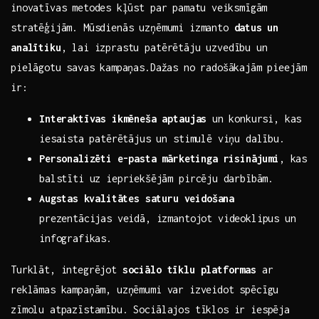
inovatīvas metodes⁢ kļūst par pamatu ⁤veiksmīgām
stratēģijām. Mūsdienās uzņēmumi izmanto
datus ⁤un
analītiku
, lai izprastu patērētāju uzvedību un
pielāgotu savas ⁢kampaņas.Dažas no radošākajām pieejām
‌ir:
Interaktīvas ikmēneša aptaujas
⁢un ​konkursi, kas
iesaista⁢ patērētājus un stimulē viņu dalību.
Personalizēti ⁣e-pasta mārketinga‌ risinājumi
, kas
balstīti ‌uz iepriekšējām pircēju ⁣darbībām.
Augstas⁢ kvalitātes saturu ⁣veidošana
prezentācijas ​veidā, izmantojot videoklipus un
infografikas.
Turklāt, integrējot
sociālo tīklu platformas
ar
reklāmas kampaņām, uzņēmumi var izveidot spēcīgu
zīmolu ​atpazīstamību. Sociālajos​ tīklos ir iespēja