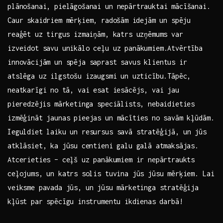
plānošanai, ‍pielāgošanai un nepārtrauktai mācīšanai.‌
Caur skaidriem mērķiem, ⁣radošām ⁣idejām un spēju
‍reaģēt uz ⁣tirgus izmaiņām, katrs uzņēmums var
izveidot savu unikālo ceļu ‍uz panākumiem.​ Atvērtība
innovācijām un spēja saprast savus klientus ir
atslēga​ uz ilgstošu izaugsmi ⁣un uzticību.Tāpēc,‍
neatkarīgi⁢ no tā, vai esat ​iesācējs, vai jau
⁢pieredzējis mārketinga speciālists, nebaidieties
izmēģināt jaunas pieejas un mācīties no⁤ savām kļūdām.⁢
Ieguldiet laiku un resursus savā stratēģijā, un jūs
atklāsiet, ka​ jūsu⁤ centieni galu galā atmaksājas.
Atcerieties – ceļš uz⁣ panākumiem ir nepārtraukts
ceļojums, un ​katrs ⁢solis tuvina jūs jūsu mērķiem. Lai⁢
veiksme pavada jūs, un ⁢jūsu mārketinga stratēģija
kļūst par spēcīgu⁣ instrumentu⁢ ikdienas darbā!