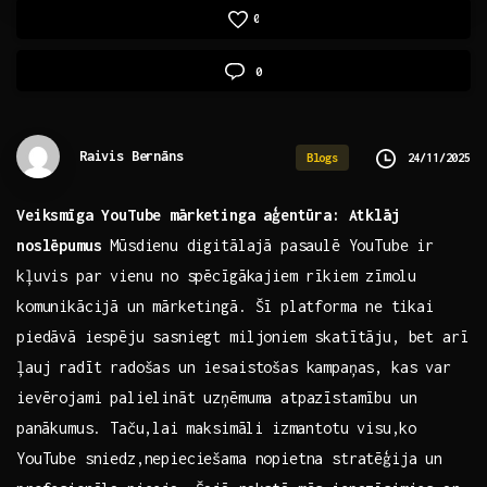
0
0
Raivis Bernāns
24/11/2025
Blogs
Veiksmīga YouTube mārketinga ⁢aģentūra: Atklāj
noslēpumus
Mūsdienu⁣ digitālajā pasaulē YouTube ir
kļuvis par vienu ⁤no spēcīgākajiem rīkiem ⁤zīmolu‌
komunikācijā un mārketingā. Šī ⁢platforma⁤ ne tikai
piedāvā iespēju sasniegt miljoniem skatītāju, bet arī
ļauj radīt ​radošas un iesaistošas kampaņas, kas ‌var
ievērojami‍ palielināt uzņēmuma atpazīstamību un
⁣panākumus. Taču,lai ⁢maksimāli izmantotu visu,ko
YouTube ‌sniedz,nepieciešama ‌nopietna stratēģija ​un