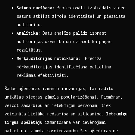
Satura radīšana:
Profesionāli‌ izstrādāts video
saturs atbilst zīmola⁤ identitātei un piesaista
‍auditoriju.
Analītika:
Datu ⁣analīze palīdz izprast
auditorijas ⁢uzvedību‍ un uzlabot‌ kampaņas
rezultātus.
Mērķauditorijas noteikšana:
‌ Precīza
mērķauditorijas⁤ identificēšana palielina
reklāmas efektivitāti.
Šādas aģentūras⁣ izmanto inovācijas, lai radītu
⁤unikālas ⁣pieejas⁣ zīmola⁢ popularizēšanai. Piemēram,
veicot sadarbību ar ietekmīgām personām, tiek
veicināta lielāka redzamība un uzticamība.
Ietekmīgu‌
tirgus spēlētāju
izmantošana ⁣var ievērojami
palielināt⁢ zīmola sasniedzamību.Šīs aģentūras ne