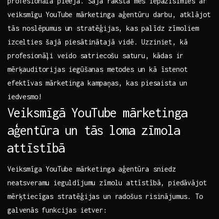
profesionāla ‍pieeja. ​Šajā rakstā mēs iepazīsimies ⁣ar
veiksmīgu YouTube ‍mārketinga aģentūru⁢ darbu,‍ atklājot​
tās noslēpumus un stratēģijas, kas ‍palīdz zīmoliem ​
izcelties šajā piesātinātajā vidē. ‍Uzziniet, kā
‍profesionāļi ⁢veido ⁤satriecošu‍ saturu, kādas ir
mērķauditorijas iegūšanas metodes un ‌kā īstenot⁣
efektīvas⁣ mārketinga kampaņas, kas ⁤piesaista un
⁣iedvesmo!
Veiksmīgā YouTube mārketinga
aģentūra ⁤un tās⁢ loma zīmola
⁢attīstībā
Veiksmīga ⁤YouTube mārketinga aģentūra sniedz
neatsveramu ieguldījumu zīmolu⁣ attīstībā, piedāvājot
mērķtiecīgas stratēģijas un ​radošus ⁤risinājumus. ‍To
galvenās ⁤funkcijas ietver: ​ ‍