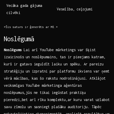
Vecāka gada gājuma‍
Veselība,⁣ ceļojumi
cilvēki
*Šis saturs ‌ir⁢ ģenerēts ⁣ar MI.*
Noslēgumā
Noslēgums
Lai arī YouTube mārketings var šķist​
izaicinošs ​un noslēpumains, tas ‌ir pieejams katram,
kurš‍ ir gatavs ieguldīt laiku un ‍spēku. Ar pareizu
stratēģiju ⁣un izpratni par ⁢platformu ikviens var ņemt
vērā mācības,‌ kas šo rakstu nodrošinājusi. Atklājot⁣
veiksmīgas YouTube mārketinga aģentūras
noslēpumus,jūs ‍ne tikai ‍iegūstat praktiķu
pieredzi,bet arī rīku komplektu,ar kuru varat uzlabot
savu zīmolu un sasniegt plašāku auditoriju.⁢ Tāpēc
nekautrējieties eksperimentēt, analizēt​ rezultātus un