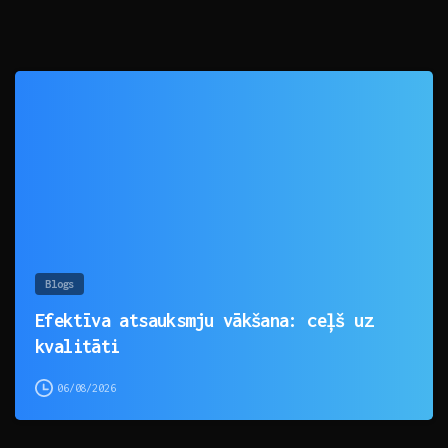
0
Blogs
Efektīva atsauksmju vākšana: ceļš uz
kvalitāti
06/08/2026