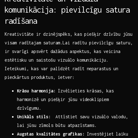
⁣komunikācija: pievilcīgu satura​
radīšana
Kreativitāte ‌ir dzinējspēks, ⁤kas ⁢piešķir⁤ dzīvību jūsu
visam radītajam saturam.Lai radītu ‍pievilcīgu saturu,
⁢ir svarīgi apsvērt ⁣dažādus ⁤aspektus, kas veicina
⁤estētisku‌ un‌ saistošu vizuālo komunikāciju.
Ieteikumi, kas var palīdzēt radīt neparastus un
pieckārtus produktus,⁣ ietver:
Krāsu harmonija:
Izvēlieties⁣ krāsas, kas
harmonizē un piešķir jūsu videoklipiem
dzīvīgumu.
Unikāls stils:
⁣ Attīstiet savu vizuālo valodu,
lai‍ jūsu zīmols būtu atpazīstams.
Augstas kvalitātes grafikas:
Investējiet laiku