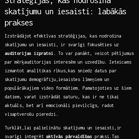
Stratēģijas, kas ⁢nodrošina
⁤skatījumu un⁤ iesaisti: labākās
⁣prakses
Izstrādājot ⁣efektīvas ⁣stratēģijas, kas nodrošina
skatījumu un iesaisti, ir svarīgi⁤ fokusēties uz​
auditorijas izpratni
. To var⁣ panākt, veicot pētījumus
par mērķauditorijas​ interesēm un uzvedību. Ieteicams
izmantot analītikas ⁤rīkus,kas sniedz datus​ par
skatījumu‍ demogrāfiju,iesaistes⁣ līmeņiem un
populārākajiem video formātiem. Pamatojoties⁣ uz šiem
‍datiem, varat izstrādāt saturu,⁣ kas ir ne tikai
‍aktuāls, ⁢bet ⁢arī⁣ emocionāli pievilcīgs, radot
visaptverošu pieredzi.
Turklāt,lai palielinātu skatījumu ​un iesaisti,ir
svarīgi integrēt⁣
aktīvās pārvaldības
praksi.Tas