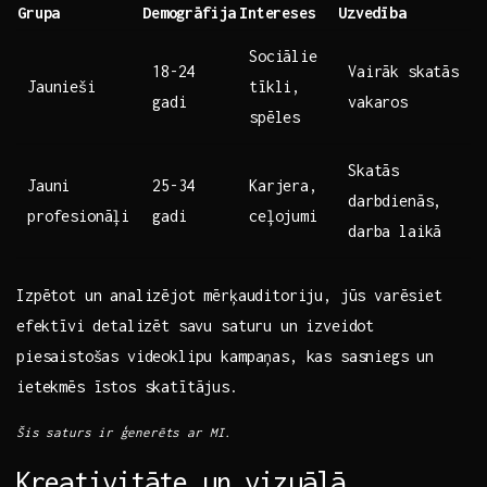
Grupa
Demogrāfija
Intereses
Uzvedība
Sociālie
18-24
Vairāk skatās
Jaunieši
tīkli,
gadi
vakaros
spēles
Skatās
Jauni
25-34
Karjera,⁢
darbdienās,
profesionāļi
gadi
ceļojumi
darba laikā
Izpētot un analizējot⁢ mērķauditoriju, jūs varēsiet
⁣efektīvi detalizēt savu‍ saturu un izveidot
piesaistošas videoklipu kampaņas, ‌kas sasniegs un ​
ietekmēs īstos skatītājus.
Šis saturs ​ir⁣ ģenerēts‌ ar MI.
Kreativitāte un vizuālā