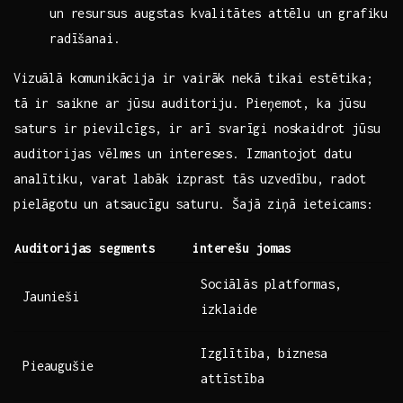
un​ resursus augstas kvalitātes⁢ attēlu un grafiku
‍radīšanai.
Vizuālā komunikācija ir vairāk nekā tikai estētika;
tā ⁢ir saikne ar jūsu​ auditoriju. Pieņemot, ka jūsu
saturs ir ⁢pievilcīgs, ir arī svarīgi noskaidrot jūsu​
auditorijas vēlmes un ​intereses. Izmantojot ⁢datu
analītiku, varat labāk⁣ izprast tās uzvedību,⁤ radot
pielāgotu un atsaucīgu saturu.‍ Šajā ziņā ieteicams:
Auditorijas‍ segments
interešu jomas
Sociālās platformas,
Jaunieši
izklaide
Izglītība, biznesa
Pieaugušie
attīstība