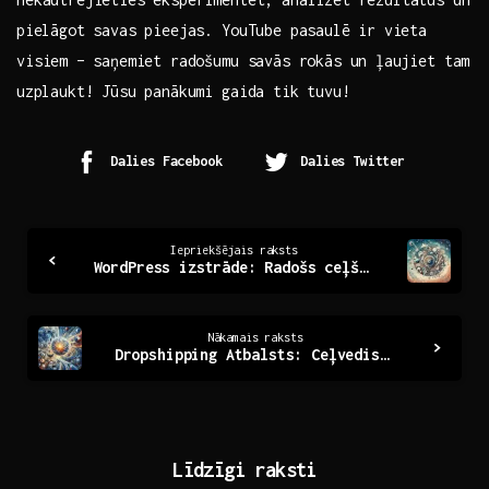
⁤pielāgot savas ‍pieejas. YouTube pasaulē ir⁢ vieta
visiem – ⁤saņemiet radošumu savās ‍rokās un ⁣ļaujiet tam
⁤uzplaukt! Jūsu​ panākumi gaida tik tuvu!
Dalies Facebook
Dalies Twitter
Continue
Iepriekšējais raksts
WordPress izstrāde: Radošs ceļš uz jūsu mājaslapu
Reading
Nākamais raksts
Dropshipping Atbalsts: Ceļvedis Sākmējiem un Profiem
Līdzīgi raksti