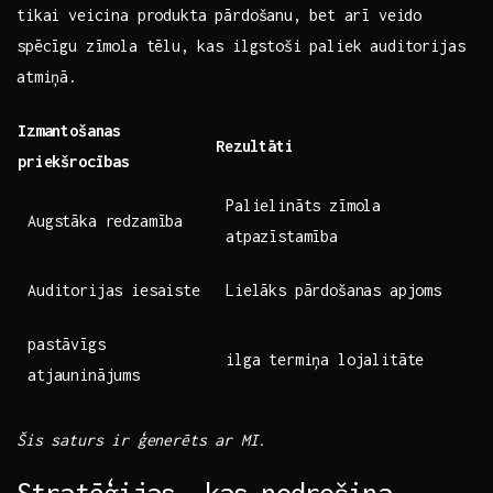
tikai‌ veicina produkta pārdošanu, ⁢bet ⁣arī ‍veido
spēcīgu zīmola tēlu, ⁣kas ilgstoši ‍paliek auditorijas
atmiņā. ‌
Izmantošanas
Rezultāti
priekšrocības
Palielināts zīmola⁢
Augstāka redzamība
atpazīstamība
Auditorijas iesaiste
Lielāks pārdošanas apjoms
pastāvīgs
ilga termiņa lojalitāte
atjauninājums
Šis‍ saturs ir ģenerēts⁤ ar​ MI.