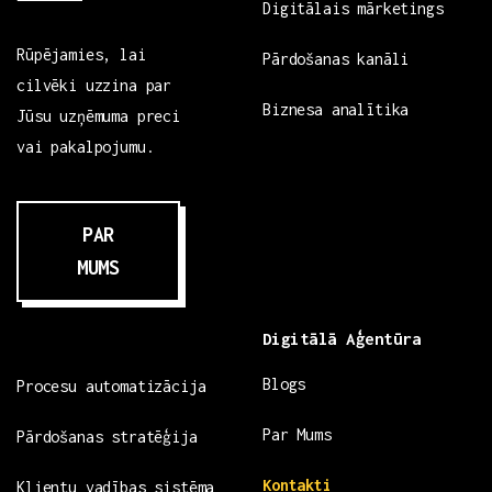
Digitālais mārketings
Rūpējamies, lai
Pārdošanas kanāli
cilvēki uzzina par
Biznesa analītika
Jūsu uzņēmuma preci
vai pakalpojumu.
PAR
MUMS
Digitālā Aģentūra
Blogs
Procesu automatizācija
Par Mums
Pārdošanas stratēģija
Kontakti
Klientu vadības sistēma