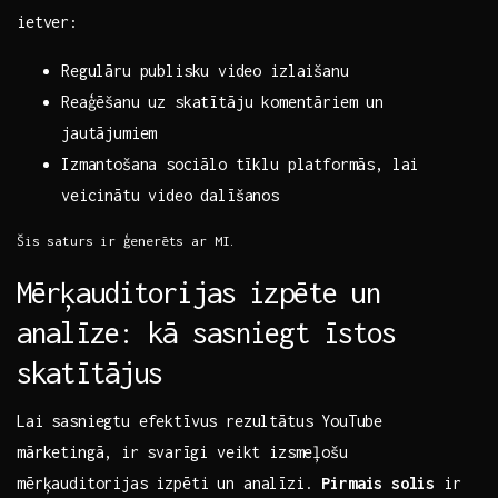
ietver: ⁤ ‌ ​
Regulāru publisku⁤ video izlaišanu
Reaģēšanu‍ uz skatītāju ⁤komentāriem un
‌jautājumiem
Izmantošana⁣ sociālo tīklu platformās,‌ lai
veicinātu video dalīšanos
Šis ‍saturs⁣ ir ģenerēts ar MI.
Mērķauditorijas ⁢izpēte ⁤un
analīze: ‍kā‌ sasniegt īstos‌
skatītājus
Lai ‌sasniegtu efektīvus⁣ rezultātus YouTube ​
mārketingā, ⁢ir⁣ svarīgi veikt ​izsmeļošu
mērķauditorijas izpēti‍ un ‌analīzi.
Pirmais ⁤solis
ir‌