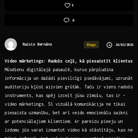
0
0
Raivis Bernāns
24/02/2026
Blogs
Video mārketings: ⁣Radošs ceļš, kā piesaistīt klientus
Mūsdienu digitālajā ​pasaulē, kurus pārpludina
informācija un dažādi pievilcīgi piedāvājumi, uzrunāt
auditoriju kļūst aizvien grūtāk. Taču ir viens radošs
instruments, ⁢kas spēj​ izcelt jūsu zīmolu, tas ir –
video mārketings. Šī vizuālā⁢ komunikācija ne tikai
⁤piesaista uzmanību, ⁢bet arī ⁢veido‌ emocionālu ‌saikni
ar potenciālajiem klientiem. Ar ⁤pareizu pieeju un
izdomu jūs varat ⁤izmantot video kā stāstītāju, kas ne‌