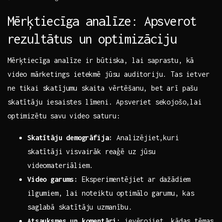
Mērķtiecīga analīze: Apsverot​
rezultātus ⁢un optimizāciju
Mērķtiecīga analīze ir būtiska, lai saprastu, kā
video ⁢mārketings ‌ietekmē jūsu auditoriju. Tas ietver
ne tikai skatījumu skaita vērtēšanu, bet arī pašu
skatītāju iesaistes līmeni. ⁢Apsveriet sekojošo,lai
optimizētu savu video saturu:
Skatītāju ⁣demogrāfija:
Analizējiet,kuri
skatītāji visvairāk reaģē uz jūsu
videomateriāliem.
Video garums:
Eksperimentējiet ar dažādiem
ilgumiem, lai noteiktu optimālo ⁣garumu, kas
saglabā skatītāju ⁣uzmanību.
Atsauksmes ‌un komentāri:
‍ievērojiet, kādas tēmas