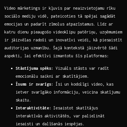
Video mārketings ‍ir kļuvis par neaizvietojamu rīku
sociālo mediju vidē, pateicoties tā spējai sagādāt
emocijas un padarīt zīmolus ⁣atpazīstamus. Līdz ar
katru dienu⁢ pieaugošo videoklipu patēriņu, uzņēmumiem
ir jāizvēlas radoši un inovatīvi veidi, kā piesaistīt
auditorijas uzmanību. Šajā kontekstā jāizvērtē⁣ šādi
aspekti, lai efektīvi izmantotu šīs platformas:
Stāstījuma spēks:
‍Vizuāls stāsts var radīt
emocionālu saikni ar skatītājiem.
Īsums ir svarīgs:
Īsi un kodolīgi video, kas
ietver svarīgāko informāciju, veicina skatījumu
skaitu.
Interaktivitāte:
Iesaistot​ skatītājus
interaktīvās aktivitātēs, var palielināt
iesaisti un dalīšanās iespējas.