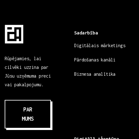
Sadarbība
Digitālais mārketings
Rūpējamies, lai
Pārdošanas kanāli
cilvēki uzzina par
Biznesa analītika
Jūsu uzņēmuma preci
vai pakalpojumu.
PAR
MUMS
Digitālā Aģentūra