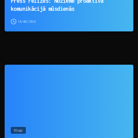
Press relīzes: Nozieme proaktīvā
komunikācijā mūsdienās
10/08/2026
0
Blogs