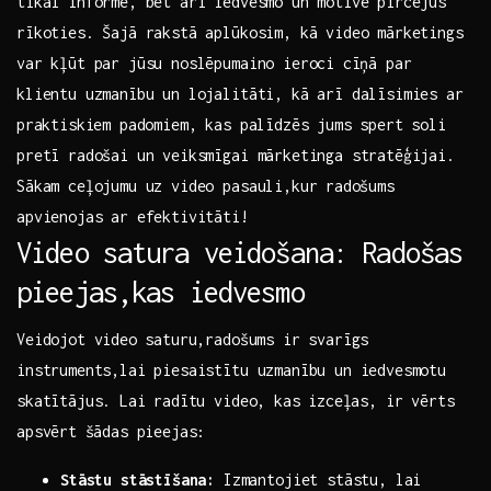
tikai informē, bet arī iedvesmo un motivē​ pircējus
rīkoties. Šajā rakstā aplūkosim, kā video mārketings
var ​kļūt par jūsu noslēpumaino ieroci⁤ cīņā​ par
klientu uzmanību un lojalitāti, kā arī dalīsimies ar
⁣praktiskiem‍ padomiem, kas palīdzēs jums spert soli
pretī radošai un veiksmīgai mārketinga stratēģijai. ​
Sākam ceļojumu‌ uz video pasauli,kur ⁢radošums​
apvienojas ar efektivitāti!
Video satura veidošana: Radošas
pieejas,kas iedvesmo
Veidojot video⁣ saturu,radošums ir svarīgs
instruments,lai piesaistītu uzmanību un iedvesmotu
skatītājus.⁣ Lai radītu video,⁢ kas izceļas, ir vērts
apsvērt⁤ šādas pieejas:
Stāstu stāstīšana:
Izmantojiet stāstu, lai