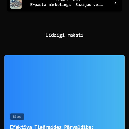
Nākamais raksts
E-pasta mārketings: Saziņas veids, kas pārvērš klientus
Līdzīgi raksti
0
Blogs
Efektīva Tiešraides Pārvaldība: