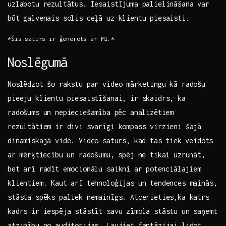
uzlabotu rezultātus. Iesaistījuma palielināšana var
būt galvenais solis‌ ceļā uz klientu piesaisti.
*Šis saturs ir ģenerēts ar MI.*
Noslēgumā
Noslēdzot šo rakstu par video mārketingu kā radošu
pieeju klientu piesaistīšanai, ir skaidrs,⁤ ka
radošums un‌ nepieciešamība⁢ pēc analizētiem
rezultātiem ir divi svarīgi ​kompass virzieni‌ šajā
dinamiskajā vidē. Video⁢ saturs, kad ⁣tas⁣ tiek veidots
⁤ar mērķtiecību un radošumu, spēj ne ‌tikai uzrunāt,
bet arī radīt emocionālu saikni⁢ ar⁤ potenciālajiem
klientiem. Kaut arī tehnoloģijas un tendences mainās,
stāsta spēks paliek nemainīgs. Atcerieties,ka katrs
kadrs ir iespēja stāstīt savu zīmola stāstu un saņemt
atzinību no auditorijas. Ļaujiet fantāzijai lidot,