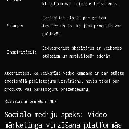
klientiem vai laimīgas brīvdienas.⁣
Izstāstiet stāstu par grūtām
Skumjas
izvēlēm ‍un to, kā jūsu produkts​ var
​palīdzēt.
Iedvesmojiet skatītājus ar veiksmes
Inspiritācija
stāstiem un ‌motivējošām idejām.
Atcerieties, ka veiksmīga video kampaņa ir par stāsta
‍emocionālā pielietojuma uzsvēršanu, nevis tikai par
produktu vai pakalpojumu prezentēšanu.
*Šis saturs ir ģenerēts ar MI.*
Sociālo mediju spēks: Video
mārketinga virzīšana platformās