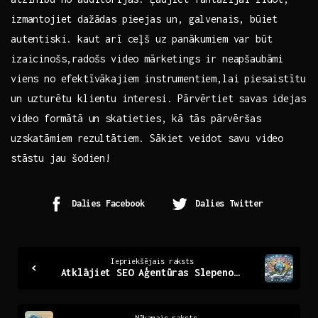
izmantojiet dažādas pieejas⁢ un, galvenais, būiet
autentiski. kaut arī ceļš uz panākumiem var būt
izaicinošs,radošs video mārketings ir neapšaubāmi
viens no efektīvākajiem instrumentiem,lai piesaistītu
un uzturētu klientu interesi. Pārvērtiet savas idejas
⁢video formātā un skatieties, kā⁤ tās pārvēršas‌
uzskatāmiem rezultātiem. Sākiet veidot savu video
⁣stāstu ‌jau šodien!
Dalies Facebook
Dalies Twitter
Continue
Iepriekšējais raksts
Atklājiet SEO Aģentūras Slepenos ieročus Jūsu Panākumiem
Reading