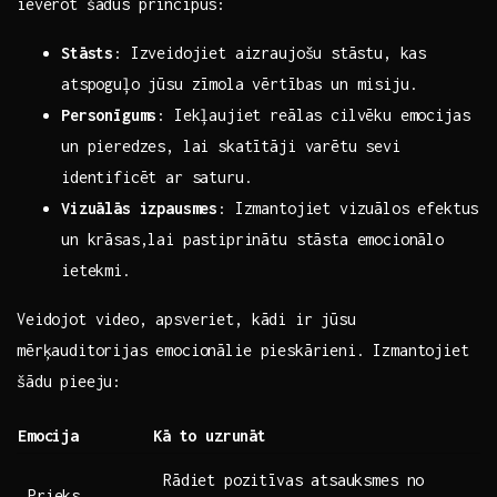
ievērot šādus principus:
Stāsts
: Izveidojiet aizraujošu ⁤stāstu, kas
atspoguļo jūsu zīmola vērtības un misiju.
Personīgums
: Iekļaujiet reālas cilvēku‌ emocijas
un pieredzes, lai skatītāji varētu sevi
identificēt ar saturu.
Vizuālās izpausmes
: Izmantojiet vizuālos efektus
un‍ krāsas,lai pastiprinātu stāsta emocionālo
ietekmi.
Veidojot video, apsveriet, kādi ir jūsu⁤
mērķauditorijas emocionālie pieskārieni. Izmantojiet
šādu pieeju:
Emocija
Kā to uzrunāt
Rādiet pozitīvas atsauksmes no
Prieks