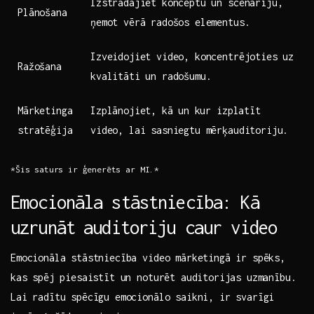
Izstrādājiet ‍konceptu un scenāriju,
Plānošana
ņemot vērā radošos elementus.
Izveidojiet video, koncentrējoties uz
Ražošana
kvalitāti un radošumu.
Mārketinga
Izplānojiet, kā⁤ un ⁣kur izplatīt
stratēģija
video, lai sasniegtu ‌mērķauditoriju.
*Šis saturs ir ģenerēts ar MI.*
Emocionāla stāstniecība: Kā
uzrunāt⁣ auditoriju caur video
Emocionāla stāstniecība video ‌mārketingā ir spēks,
kas‍ spēj⁢ piesaistīt un noturēt auditorijas uzmanību.
Lai radītu spēcīgu emocionālo ​saikni, ir svarīgi