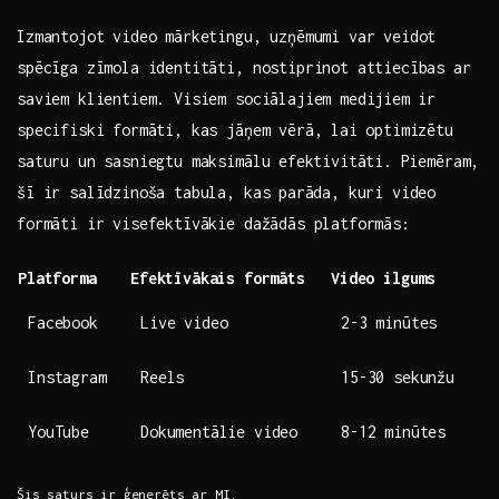
Izmantojot video mārketingu, uzņēmumi var veidot
spēcīga zīmola identitāti, nostiprinot attiecības ar
saviem klientiem. Visiem sociālajiem medijiem⁣ ir
specifiski formāti, kas jāņem vērā, ⁣lai optimizētu
saturu un sasniegtu maksimālu ⁣efektivitāti. ⁣Piemēram,
šī ir salīdzinoša tabula, kas⁢ parāda, kuri video
formāti ir‍ visefektīvākie dažādās platformās:
Platforma
Efektīvākais formāts
Video ilgums
Facebook
Live video
2-3 minūtes
Instagram
Reels
15-30 sekunžu
YouTube
Dokumentālie video
8-12 minūtes
Šis saturs ir ģenerēts ar MI.