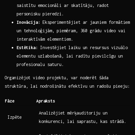
saistītu emocionāli ar skatītāju, radot
personisku pieredzi.
Inovācija:
Eksperimentējiet ar ⁣jauniem formātiem
un tehnoloģijām, ⁣piemēram, 360 grādu video vai
interaktīvām elementiem.
Estētika:
Investējiet laiku un resursus vizuālo
elementu uzlabošanā, lai radītu pievilcīgu un
⁤profesionalu saturu.
Organizējot video projektu, var‍ noderēt šāda
struktūra, lai nodrošinātu efektīvu un radošu pieeju:
Fāze
Apraksts
Analizējiet‍ mērķauditoriju un
Izpēte
konkurenci,⁣ lai saprastu, kas strādā.