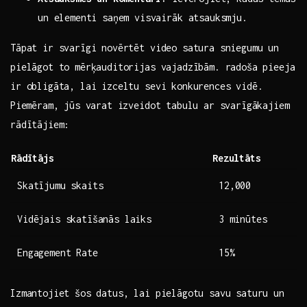
un elementi saņem visvairāk atsauksmju.
Tāpat ir svarīgi novērtēt video satura sniegumu un
pielāgot to mērķauditorijas vajadzībām. radoša pieeja
​ir obligāta, lai izceltu sevi konkurences vidē.
⁣Piemēram, jūs varat ‍izveidot tabulu ar svarīgākajiem
rādītājiem:
Rādītājs
Rezultāts
Skatījumu skaits
12,000
Vidējais skatīšanās laiks
3 ⁣minūtes
Engagement Rate
15%
Izmantojiet šos datus, lai pielāgotu savu saturu un