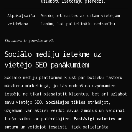
uzlabotu‌ lietotāju⁤ pieredzi.
Atpakaļsaišu⁢
Veidojiet saites ar citām vietējām
veidošana
⁤lapām, ‍lai palielinātu redzamību.
Šis saturs ir ģenerēts ar MI.
Sociālo mediju ietekme uz⁢
vietējo ⁤SEO ⁤panākumiem
Sociālo mediju platformas kļūst par būtisku faktoru
mūsdienu mārketingā,⁢ jo tās nodrošina uzņēmumiem
iespēju ne tikai piesaistīt klientus, bet arī uzlabot
savu vietējo SEO.
Sociālajos tīklos
strādājot,
‍uzņēmumi var aktīvi veidot savus zīmolus un veicināt
tiešo saikni ar patērētājiem.
Pastāvīgi daloties ar
saturu
un⁢ veidojot iesaisti, tiek palielināta