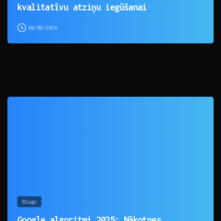
kvalitatīvu atziņu iegūšanai
06/08/2026
0
Blogs
Google algoritmi 2025: Nākotnes