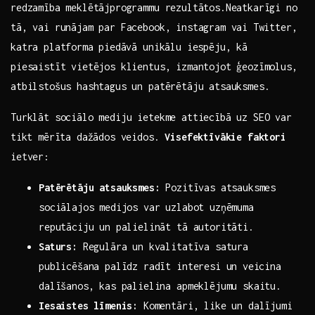
redzamība meklētājprogrammu rezultātos.Neatkarīgi no
tā, vai runājam par Facebook, instagram vai⁢ Twitter,
katra platforma⁤ piedāvā unikālu iespēju, kā
piesaistīt vietējos klientus, izmantojot ģeozīmolus,
atbilstošus hashtagus un patērētāju atsauksmes.
Turklāt sociālo mediju ietekme attiecībā uz SEO var
⁤tikt mērīta dažādos veidos.
Visefektīvākie faktori
ietver:
Patērētāju atsauksmes:
Pozitīvas atsauksmes
sociālajos ‌medijos ‍var uzlabot uzņēmuma
reputāciju un palielināt tā autoritāti.
Saturs:
Regulāra un kvalitatīva satura
publicēšana palīdz radīt interesi un ⁣veicina
dalīšanos, kas palielina apmeklējumu skaitu.
Iesaistes līmenis:
Komentāri, like‌ un‍ dalījumi