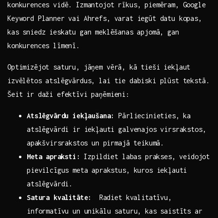
konkurences vidē. Izmantojot rīkus, piemēram, Google
Keyword Planner ‌vai ‍Ahrefs, varat iegūt datu kopas,​
kas sniedz ieskatu gan ⁢meklēšanas apjomā, gan⁢
konkurences līmenī.
Optimizējot saturu, jāņem vērā, kā tieši iekļaut
izvēlētos atslēgvārdus, lai tie dabiski plūst tekstā.⁤
Šeit ir daži efektīvi paņēmieni:
Atslēgvārdu iekļaušana:
Pārliecinieties, ka
atslēgvārdi ir iekļauti ​galvenajos virsrakstos,
⁢apakšvirsrakstos un pirmajā‌ teikumā.
Meta⁢ apraksti:
Izpildiet labas prakses, veidojot
pievilcīgus meta aprakstus, kuros iekļauti
atslēgvārdi.
Satura kvalitāte:
⁢ Radiet kvalitatīvu,
informatīvu un unikālu saturu, kas saistīts ar