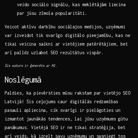
veido sociālo‍ signālu,‍ kas meklētājām liecina
par jūsu zīmola popularitāti.
Veicot aktīvu darbību sociālajos medijos, uzņēmumi
var izveidot tik svarīgo digitālo pieejamību,⁢ kas ​ne
tikai veicina‌ saikni ar vietējiem patērētājiem, bet
arī palīdz⁢ uzlabot SEO rezultātus vispār.
Šis saturs​ ir ģenerēts ar‍ MI.
Noslēgumā
Paldies, ka pievērsties mūsu ⁤rakstam ⁢par vietējo SEO
Latvijā! Šis ceļojums ‌caur​ digitālās⁢ redzamības
pasauli apliecina,‌ cik svarīgi ir⁢ pielāgoties‍ un
izmantot jaunākās tendences, lai jūsu uzņēmums gūtu
panākumus. Vietējā SEO ir ne ⁢tikai stratēģija, bet
arī veids, kā izcelt⁤ savu uzņēmumu un ⁤sasniegt tos