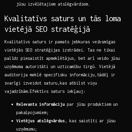
jūsu izvēlētajiem atslēgvārdiem.
Kvalitatīvs saturs ‍un tās loma
vietējā SEO stratēģijā
Kvalitatīvs saturs ir ‌pamats jebkuras veiksmīgas
vietējās SEO stratēģijas ⁢izstrādei. ‌Tas ne tikai
palīdz piesaistīt apmeklētājus, bet arī veido jūsu
uzņēmuma autoritāti ‌un uzticamību tirgū. Vietējā
auditorija meklē specifisku informāciju,tādēļ ir
svarīgi izveidot saturu,kas atbilst viņu
vajadzībām.Efektīvs saturs iekļauj:
Relevantu informāciju
par jūsu produktiem un
pakalpojumiem;
Vietējus‌ atslēgvārdus
, kas‍ saistīti ar​ jūsu
uzņēmumu;