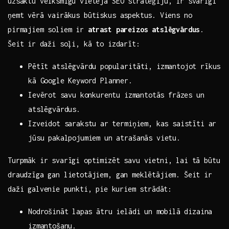
uzsāktu veiksmīgu vietējā SEO stratēģiju, ir svarīgi
ņemt vērā vairākus būtiskus‍ aspektus. ⁤Viens no
pirmajiem soliem ir
atrast pareizos atslēgvārdus
.
Šeit⁣ ir daži soļi, ​kā to ​izdarīt:
Pētīt atslēgvārdu popularitāti, izmantojot rīkus
kā Google Keyword Planner.
Ievērot ⁣savu konkurentu ⁤izmantotās frāzes un
atslēgvārdus.
Izveidot sarakstu ar ⁣termiņiem, kas saistīti ar
jūsu‌ pakalpojumiem un atrašanās vietu.
Turpmāk ir ‍svarīgi optimizēt savu vietni, lai tā būtu
draudzīga gan lietotājiem, gan meklētājiem. Šeit ir
daži‌ galvenie ⁣punkti,⁣ pie kuriem strādāt:
Nodrošināt⁣ lapas ātru ielādi⁤ un mobilā dizaina
izmantošanu.