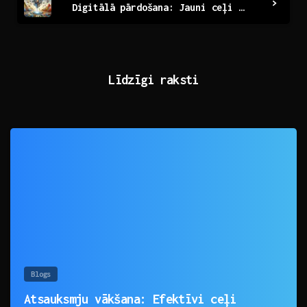
Digitālā pārdošana: Jauni ceļi un iespējas mūsdienās
Līdzīgi raksti
0
Blogs
Atsauksmju vākšana: Efektīvi ceļi