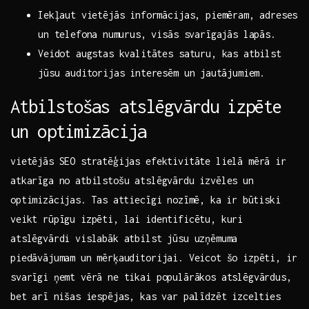
Iekļaut vietējās informācijas, piemēram, adreses
un telefona ⁤numurus, visās svarīgajās lapās.
Veidot augstas‌ kvalitātes saturu, kas​ atbilst
jūsu auditorijas‌ interesēm ‌un⁢ jautājumiem.
Atbilstošas atslēgvārdu⁢ izpēte
‍un optimizācija
vietējās ‌SEO stratēģijas efektivitāte lielā mērā ir
atkarīga no atbilstošu atslēgvārdu izvēles un
optimizācijas.⁣ Tas attiecīgi nozīmē, ka ir⁢ būtiski
veikt rūpīgu izpēti, lai identificētu, kuri
atslēgvārdi vislabāk atbilst jūsu uzņēmuma
piedāvājumam un mērķauditorijai. Veicot šo izpēti, ir‍
svarīgi ņemt vērā ne ‍tikai populārākos atslēgvārdus,
‌bet arī ⁢nišas​ iespējas, kas var palīdzēt izcelties