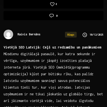
0
0
Raivis Bernāns
10/12/2025
Blogs
Vietējā SEO ⁢Latvijā: Ceļš uz redzamību un panākumiem
Mūsdienu digitālajā pasaulē, kur ⁤katra sekunde ir​
vērtīga, uzņēmumiem ir jāspēj izcelties plašajā
interneta‍ jūrā. Vietējā SEO (meklētājprogrammu
optimizācija) kļūst par būtisku ‌rīku, kas palīdz
latviešu uzņēmumiem⁣ sasniegt savus ‌potenciālos
klientus tieši tur, kur viņi atrodas.⁤ latvijas
uzņēmumiem ir ne tikai jāskatās uz globālo tirgu, bet
arī jāizmanto vietējā vide, lai veidotu ilgstošu