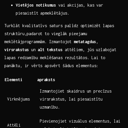
Vietējos notikumus
vai akcijas, kas ‌var
piesaistīt apmeklētājus.
Turklāt kvalitatīvs saturs palīdz optimizēt lapas
struktūru,padarot to vieglāk pieejamu
meklētājprogrammām.⁤ Izmantojot
metatagdus
,
virsrakstus
⁣un
alt tekstus
attēliem, jūs‍ uzlabojat
lapas‍ redzamību meklēšanas⁣ rezultātos. ⁣Lai to
panāktu, ir vērts apsvērt šādus elementus:
Elementi
apraksts
Izmantojiet skaidrus un​ precīzus
Virknējums
virsrakstus, lai piesaistītu
uzmanību.
Pievienojiet vizuālus​ elementus, lai
Attēli