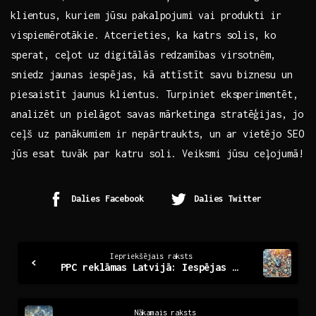
klientus, kuriem jūsu ⁢pakalpojumi⁤ vai produkti ir
vispiemērotākie. Atcerieties, ⁤ka katrs solis, ko
sperat, ceļot uz digitālās redzamības virsotnēm,
sniedz⁢ jaunas iespējas, kā attīstīt savu biznesu un
piesaistīt jaunus klientus. Turpiniet eksperimentēt,
analizēt⁤ un pielāgot ⁤savas mārketinga⁣ stratēģijas, jo
⁣ceļš uz panākumiem ir nepārtraukts, un ar vietējo SEO
jūs esat tuvāk par katru soli. Veiksmi jūsu ceļojumā!
Dalies Facebook
Dalies Twitter
Continue
Iepriekšējais raksts
PPC reklāmas Latvijā: Iespējas un izaicinājumi digitālajā laukā
Reading
Nākamais raksts