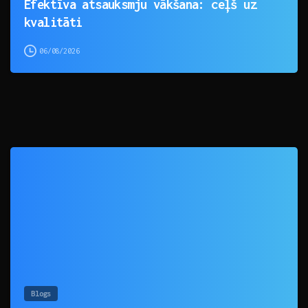
Efektīva atsauksmju vākšana: ceļš uz
kvalitāti
06/08/2026
0
Blogs