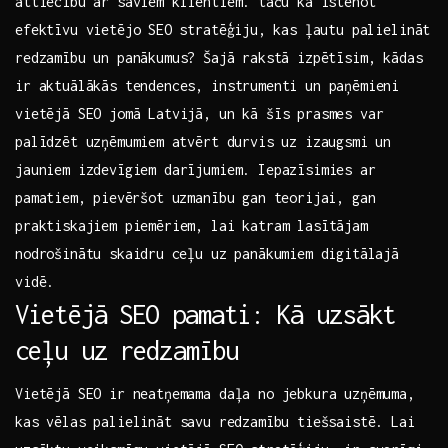
attiecību ar saviem klientiem. ⁢taču kā īstenot
efektīvu vietējo ⁣SEO stratēģiju, ⁣kas ļautu ‌palielināt
redzamību un ​panākumus?⁢ Šajā rakstā izpētīsim, kādas
ir aktuālākās ​tendences, instrumenti un ​paņēmieni
vietējā SEO jomā Latvijā, un kā šīs prasmes var
palīdzēt uzņēmumiem⁤ atvērt durvis uz izaugsmi un
jauniem izdevīgiem darījumiem. Iepazīsimies ar
pamatiem, ⁣pievēršot uzmanību ‍gan teorijai, gan
‍praktiskajiem piemēriem, lai katram lasītājam
nodrošinātu skaidru ⁢ceļu uz panākumiem digitālajā
vidē.
Vietējā⁤ SEO pamati: Kā uzsākt
ceļu uz redzamību
Vietējā SEO ir neatņemama daļa no jebkura uzņēmuma,
kas vēlas palielināt savu⁣ redzamību tiešsaistē. Lai