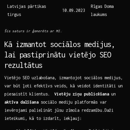
Latvijas pārtikas
Rīgas Doma
10.09.2023
tirgus
laukums
Šis saturs ir ģenerēts ar MI.
Kā‍ izmantot sociālos medijus,
lai⁢ pastiprinātu‌ vietējo SEO
rezultātus
Vietējo SEO uzlabošana, izmantojot sociālos ⁤medijus,
var ‌būt ļoti⁢ efektīvs ⁢veids, kā veidot identitāti un
piesaistīt klientus. ‌
Vietēju ziņu publicēšana
un
aktīva dalīšana
sociālo ⁤mediju platformās var
ievērojami palielināt jūsu zīmola ⁣redzamību.Daži
ieteikumi, kā to izdarīt,⁣ iekļauj: