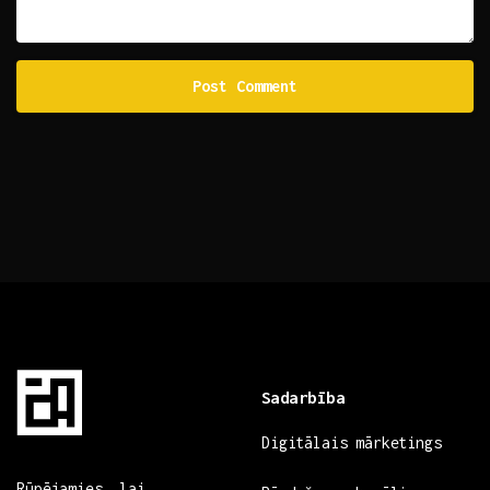
Sadarbība
Digitālais mārketings
Rūpējamies, lai