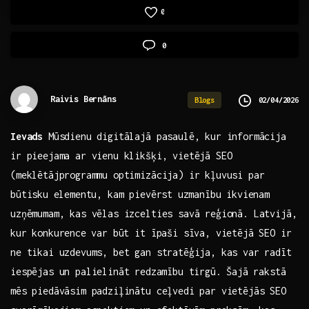
0
0
Raivis Bernāns
02/04/2026
Blogs
Ievads
Mūsdienu​ digitālajā ‍pasaulē, kur informācija
ir pieejama ar vienu‌ klikšķi, vietējā SEO
(meklētājprogrammu optimizācija) ir kļuvusi par
būtisku⁢ elementu,‍ kam ‌pievērst ⁢uzmanību ikvienam
uzņēmumam,‌ kas vēlas izcelties savā reģionā. Latvijā,
kur konkurence⁣ var būt it īpaši sīva, vietējā‍ SEO ir
ne tikai uzdevums, bet gan ‌stratēģija, kas ⁣var radīt
iespējas un palielināt ⁣redzamību ​tirgū. ⁣Šajā rakstā
mēs piedāvāsim padziļinātu ceļvedi par vietējās SEO