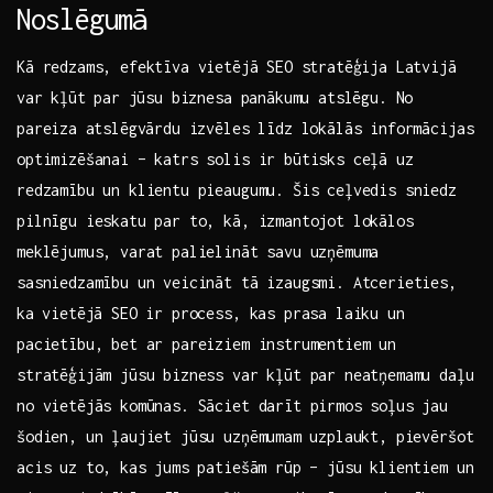
Noslēgumā
Kā redzams, efektīva​ vietējā⁢ SEO stratēģija Latvijā
var ⁣kļūt‍ par⁢ jūsu biznesa panākumu atslēgu. No
pareiza ⁤atslēgvārdu izvēles līdz lokālās informācijas
optimizēšanai – ‌katrs solis ir būtisks ceļā ⁤uz
redzamību un klientu pieaugumu. Šis ‍ceļvedis sniedz
pilnīgu ieskatu‌ par to, kā, izmantojot lokālos
meklējumus, varat palielināt savu uzņēmuma
sasniedzamību un‍ veicināt tā izaugsmi. Atcerieties,
ka⁤ vietējā SEO ir process, kas prasa laiku un‌
pacietību, bet ar pareiziem instrumentiem⁢ un
stratēģijām jūsu bizness‌ var kļūt par neatņemamu ⁢daļu
no vietējās komūnas. Sāciet darīt pirmos soļus jau
šodien, un ļaujiet jūsu uzņēmumam⁢ uzplaukt, pievēršot
acis uz to, ⁢kas jums patiešām rūp – jūsu klientiem un