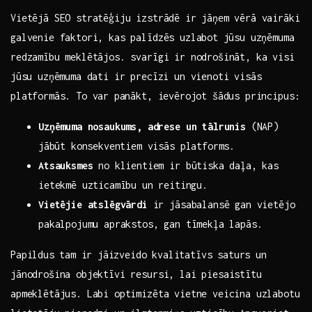
Vietējā SEO stratēģiju izstrādē ir jāņem vērā vairāki
galvenie faktori, kas palīdzēs uzlabot ⁤jūsu uzņēmuma
redzamību meklētājos. ‍svarīgi ir nodrošināt, ka visi
⁢jūsu ‍uzņēmuma dati ir precīzi un vienoti visās
platformās. To var⁣ panākt, ievērojot šādus principus:
Uzņēmuma nosaukums,‍ adrese un tālrunis
(NAP)
⁢jābūt konsekventiem visās platforms.
Atsauksmes
no klientiem ir būtiska daļa, kas
ietekmē uzticamību ⁤un reitingu.
Vietējie atslēgvārdi
ir jāsabalansē gan vietējo
pakalpojumu ‍aprakstos, gan tīmekļa lapās.
Papildus⁣ tam⁣ ir⁤ jāizveido⁣ kvalitatīvs saturs un
jānodrošina‍ objektīvi resursi, lai piesaistītu
apmeklētājus. Labi optimizēta vietne veicina‌ uzlabotu