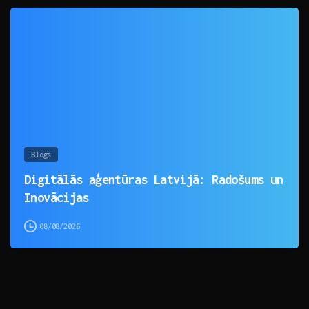
0
Blogs
Digitālās aģentūras Latvijā: Radošums un
Inovācijas
08/08/2026