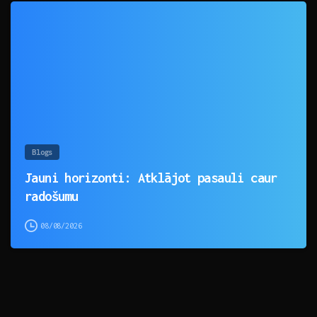
0
Blogs
Jauni horizonti: Atklājot pasauli caur
radošumu
08/08/2026