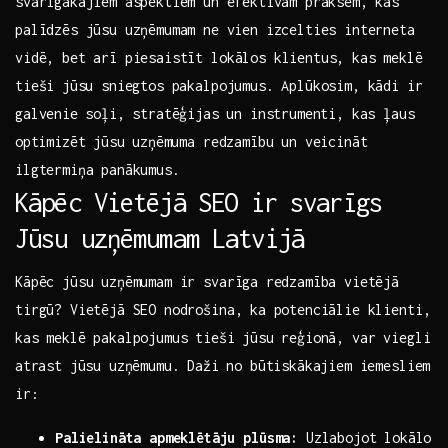
svarīgākajiem aspektiem ⁣un efektīvām praksēm, kas
palīdzēs jūsu uzņēmumam⁤ ne vien izcelties interneta
vidē, bet arī piesaistīt ‍lokālos klientus, kas meklē
tieši⁣ jūsu sniegtos pakalpojumus. Aplūkosim, kādi ir
galvenie⁤ soļi, stratēģijas⁢ un instrumenti, kas ļaus
⁢optimizēt ⁤jūsu uzņēmuma redzamību ‍un veicināt
ilgtermiņa ​panākumus.
Kāpēc Vietējā ⁢SEO ir svarīgs
Jūsu uzņēmumam Latvijā
Kāpēc jūsu ‍uzņēmumam ir ‍svarīga ⁢redzamība vietējā⁢
tirgū? Vietējā ​SEO nodrošina,⁣ ka potenciālie klienti,
kas‍ meklē pakalpojumus tieši ⁣jūsu reģionā, var viegli
⁣atrast jūsu uzņēmumu. ⁣Daži no​ būtiskākajiem iemesliem
ir:
Palielināta apmeklētāju plūsma:
Uzlabojot lokālo