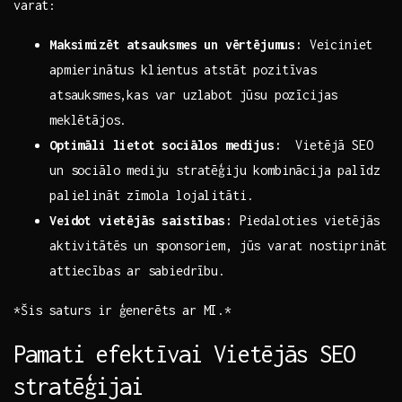
varat:
Maksimizēt atsauksmes⁤ un ⁢vērtējumus:
Veiciniet
apmierinātus klientus atstāt pozitīvas
atsauksmes,kas var uzlabot ⁤jūsu pozīcijas
meklētājos.
Optimāli lietot ‌sociālos medijus:
‍ Vietējā SEO
un sociālo mediju stratēģiju kombinācija palīdz
palielināt zīmola lojalitāti.
Veidot vietējās ⁤saistības:
Piedaloties vietējās
aktivitātēs ​un sponsoriem, jūs varat nostiprināt
attiecības⁤ ar sabiedrību.
*Šis saturs ir ‌ģenerēts ar ⁣MI.*
Pamati efektīvai ‍Vietējās ⁣SEO
stratēģijai