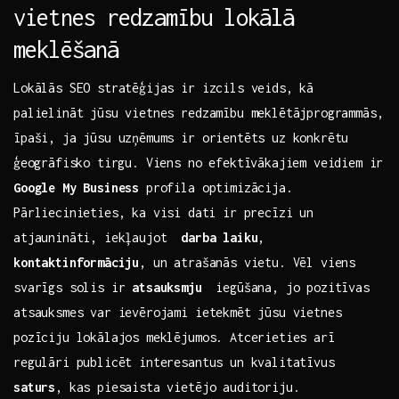
vietnes redzamību lokālā
meklēšanā
Lokālās SEO stratēģijas ir izcils veids, kā
palielināt‍ jūsu‌ vietnes redzamību meklētājprogrammās,
īpaši, ja jūsu uzņēmums​ ir orientēts uz konkrētu
⁢ģeogrāfisko tirgu. ‌Viens no efektīvākajiem veidiem⁢ ir
Google My Business
profila optimizācija.
‍Pārliecinieties, ka visi⁣ dati ir precīzi un
atjaunināti, iekļaujot ​
darba‍ laiku
,
kontaktinformāciju
, un atrašanās vietu. Vēl viens
svarīgs solis‌ ir
atsauksmju
‍ iegūšana, jo pozitīvas
atsauksmes‌ var ievērojami ietekmēt‌ jūsu vietnes
pozīciju lokālajos meklējumos. Atcerieties arī
regulāri‌ publicēt‍ interesantus un kvalitatīvus
saturs
, kas piesaista vietējo auditoriju.