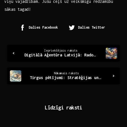
viņu vajadzībām. Jūsu ceļš uz veiksmīgu redzamību
sākas tagad!
Dalies Facebook
Dalies Twitter
Continue
Iepriekšējais raksts
Digitālā Aģentūra Latvijā: Radošas Iespējas un Inovācijas
Reading
Nākamais raksts
Tirgus pētījumi: Stratēģijas un atziņas uzņēmējdarbībā
Līdzīgi raksti