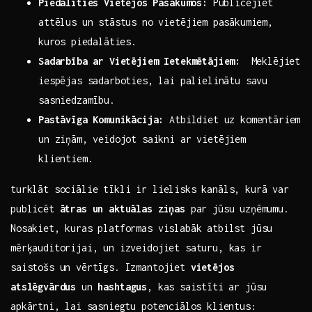
Piedalīties Vietējos⁤ Pasākumos:
Publicējiet
attēlus un stāstus no vietējiem ⁢pasākumiem,
⁢kuros piedalāties.
Sadarbība ar Vietējiem Ietekmētājiem:
⁢ Meklējiet
iespējas sadarboties, lai ⁤palielinātu savu
sasniedzamību.
Pastāvīga ​Komunikācija:
Atbildiet uz komentāriem‌
un ziņām, veidojot saikni ar vietējiem
klientiem.
turklāt sociālie tīkli ir lielisks kanāls, kurā ⁢var
publicēt
ātras un aktuālas ziņas
par jūsu uzņēmumu.
Nosakiet, kuras platformas vislabāk atbilst jūsu
mērķauditorijai, un izveidojiet saturu, kas ir
saistošs un vērtīgs. Izmantojiet
vietējos
atslēgvārdus
un
hashtagus
, kas ⁢saistīti ar⁤ jūsu
apkārtni, lai ⁣sasniegtu potenciālos klientus: