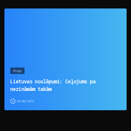
0
Blogs
Lietuvas noslēpumi: Ceļojums pa
nezināmām takām
08/08/2026