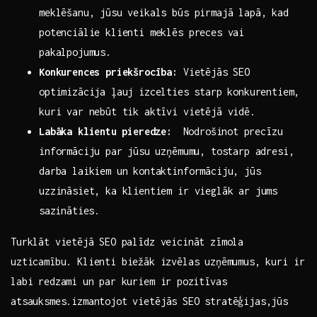
meklēšanu, jūsu veikals būs ​pirmajā lapā, kad
potenciālie klienti meklēs ‌preces ‍vai
pakalpojumus.
Konkurences priekšrocība:
Vietējās⁤ SEO
optimizācija‍ ļauj izcelties⁢ starp konkurentiem,
kuri var nebūt tik aktīvi‌ vietējā vidē.
Labāka klientu ⁢pieredze:
⁢ Nodrošinot⁣ precīzu
informāciju par jūsu⁢ uzņēmumu, tostarp adresi,⁤
darba laikiem un kontaktinformāciju, jūs
uzzināsiet, ka klientiem ir vieglāk ar jums
⁤sazināties.
Turklāt vietējā SEO⁢ palīdz‍ veicināt zīmola
uzticamību. Klienti‍ biežāk ⁣izvēlas uzņēmumus, kuri ir
labi redzami⁤ un par kuriem ir⁣ pozitīvas
atsauksmes.izmantojot vietējās SEO stratēģijas,jūs