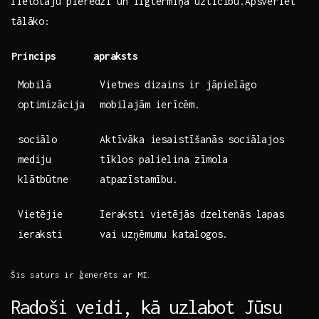
lietotāju pieredzi ⁣un ⁣ilgtermiņa uzticību.Apsveriet
tālāko:
Princips
apraksts
Mobilā
Vietnes dizains ​ir jāpielāgo
optimizācija
mobilajām ⁤ierīcēm.
sociālo⁢
Aktīvāka iesaistīšanās sociālajos
mediju
tīklos palielina zīmola
klātbūtne
atpazīstamību.
Vietējie
Ieraksti vietējās dzeltenās lapas
ieraksti
vai uzņēmumu ​katalogos.
Šis saturs ir ģenerēts⁢ ar MI.
Radoši ⁣veidi, kā uzlabot Jūsu