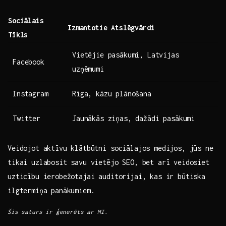
Sociālais
Izmantotie Atslēgvārdi
Tīkls
Vietējie pasākumi, Latvijas
Facebook
uzņēmumi
Instagram
Rīga, kāzu plānošana
Twitter
Jaunākās ziņas, dažādi pasākumi
Veidojot ​aktīvu klātbūtni sociālajos medijos, jūs ⁢ne
tikai uzlabosit savu vietējo SEO, bet arī veidosiet
uzticību ierobežotajai auditorijai, kas ir būtiska
ilgtermiņa panākumiem.
Šis‍ saturs ir‌ ģenerēts ar MI.