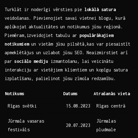
Turklāt ir noderīgi ‍vērsties pie‌
lokālā satura
⁤veidošanas. Pievienojiet savai vietnei blogu, kurā‌
aplūkojat ‌aktualitātes‌ un ​notikumus jūsu reģionā.
Piemēram,izveidojiet tabulu ar
populārākajiem
notikumiem
un vietām jūsu pilsētā,kas var piesaistīt‍
apmeklētājus un uzlabot⁤ jūsu ⁤SEO. ‍Neaizmirstiet arī
par
sociālo mediju
izmantošanu, lai veicinātu‌
interakciju ar vietējiem klientiem un kopīgu⁢ satura
izplatīšanu, palielinot⁣ jūsu zīmola redzamību.
Notikums
Datums
Atrašanās vieta
Rīgas svētki
15.08.2023
Rīgas centrā
Jūrmala vasaras
Jūrmalas
20.07.2023
‍festivāls
pludmale