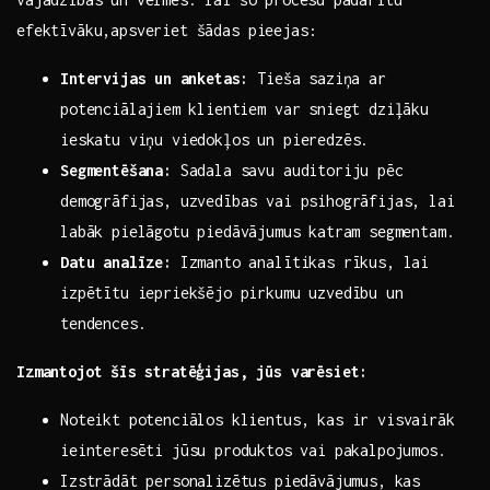
efektīvāku,apsveriet šādas pieejas:
Intervijas ⁢un anketas:
Tieša saziņa ar
potenciālajiem ⁣klientiem var sniegt dziļāku
ieskatu viņu viedokļos un pieredzēs.
Segmentēšana:
Sadala savu auditoriju‌ pēc
demogrāfijas, uzvedības vai psihogrāfijas, lai
labāk pielāgotu piedāvājumus ⁤katram segmentam.
Datu analīze:
Izmanto analītikas ​rīkus, lai⁤
izpētītu iepriekšējo pirkumu uzvedību un
tendences.
Izmantojot šīs⁤ stratēģijas, jūs varēsiet:
Noteikt potenciālos klientus, kas ir‍ visvairāk‍
ieinteresēti jūsu produktos ⁢vai ‌pakalpojumos.
Izstrādāt personalizētus ⁢piedāvājumus, kas