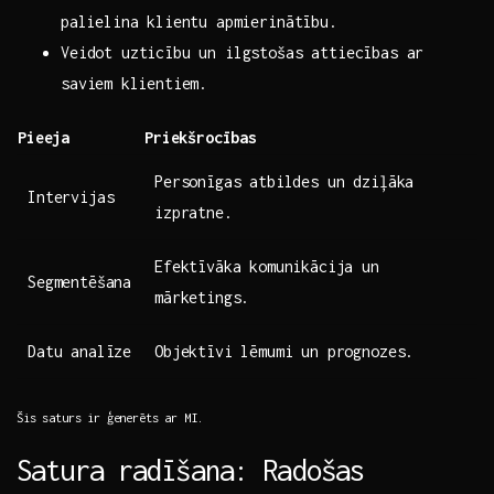
⁢palielina klientu apmierinātību.
Veidot​ uzticību un ​ilgstošas​ attiecības ar⁣
saviem⁣ klientiem.
Pieeja
Priekšrocības
Personīgas atbildes un dziļāka‍
Intervijas
izpratne.
Efektīvāka komunikācija un
Segmentēšana
mārketings.
Datu analīze
Objektīvi lēmumi un prognozes.
Šis saturs ‍ir ģenerēts ​ar MI.
Satura radīšana: Radošas