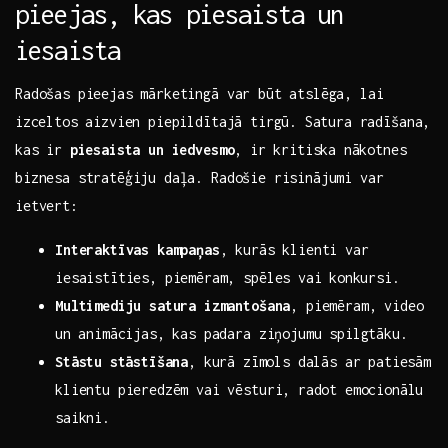
pieejas, kas piesaista ‍un
iesaista
Radošas pieejas mārketingā var būt atslēga, lai
⁢izceltos​ aizvien piepildītajā tirgū.⁤ Satura radīšana,
kas ir⁣
piesaista un iedvesmo
,⁣ ir ​kritiska ⁢nākotnes
biznesa stratēģiju daļa.​ Radošie risinājumi var
ietvert:
Interaktīvas kampaņas
, kurās klienti var‍
iesaistīties, piemēram, spēles⁣ vai⁣ konkursi.
Multimediju‌ satura izmantošana
, piemēram, video​
un⁤ animācijas, kas padara ziņojumu spilgtāku.
Stāstu⁢ stāstīšana
,‍ kurā ⁣zīmols dalās ar patiesām
klientu pieredzēm vai vēsturi, ⁢radot emocionālu
saikni.