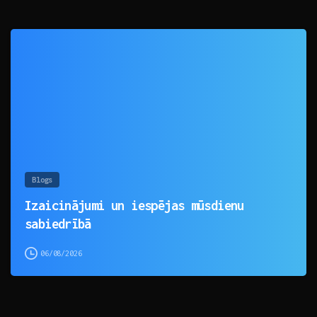
0
Blogs
Izaicinājumi un iespējas mūsdienu
sabiedrībā
06/08/2026