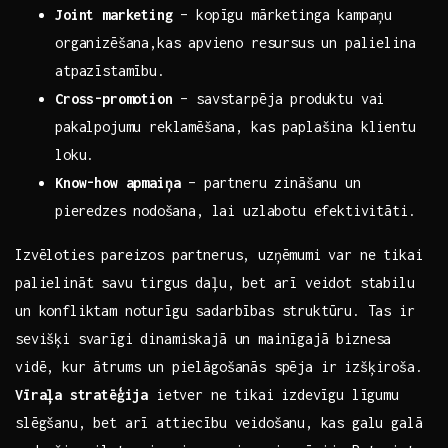
Joint marketing
– kopīgu mārketinga kampaņu
organizēšana,kas ⁣apvieno ‌resursus ‍un palielina
atpazīstamību.
Cross-promotion
– savstarpēja produktu vai
pakalpojumu reklamēšana, kas ​paplašina klientu⁢
loku.
Know-how apmaiņa
⁣– partneru zināšanu un
⁣pieredzes nodošana, lai uzlabotu efektivitāti.
Izvēloties pareizos partnerus, uzņēmumi ⁣var ne tikai
palielināt ⁢savu tirgus daļu, bet arī veidot stabilu
un konfliktam noturīgu sadarbības struktūru. ⁢Tas ir
sevišķi svarīgi dinamiskajā un mainīgajā biznesa
vidē, kur ātrums un pielāgošanās spēja ir izšķiroša.
Vīraļa ⁤stratēģija
ietver ne ⁤tikai izdevīgu līgumu
slēgšanu, bet arī attiecību veidošanu, ⁣kas galu galā