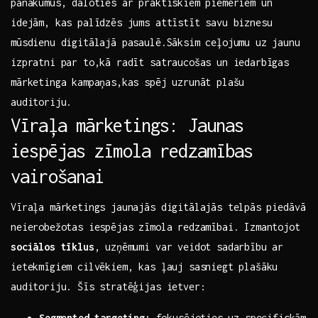
panākumus, daloties ar‍ praktiskiem piemēriem un
idejām, kas palīdzēs‍ jums‌ attīstīt savu‌ biznesu
mūsdienu ‌digitālajā pasaulē.Sāksim ceļojumu uz jaunu
izpratni par to,kā radīt satraucošas ​un iedarbīgas
mārketinga‍ kampaņas,kas spēj uzrunāt plašu
auditoriju.
Vīraļa mārketings: Jaunas
iespējas zīmola redzamības
vairošanai
Vīraļa mārketings ‍jaunajās digitālajās telpās ⁢piedāvā
neierobežotas iespējas zīmola redzamībai. ​Izmantojot
sociālos tīklus
, uzņēmumi var veidot sadarbību ar⁣
ietekmīgiem cilvēkiem, kas ļauj sasniegt plašāku
auditoriju. Šīs stratēģijas ietver:
Segmented targeting:
fokusējoties⁤ uz ‍specifiskām