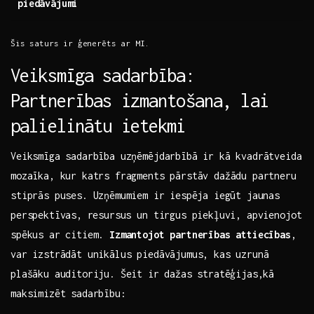
piedāvājumi
Šis saturs ir ģenerēts ar‌ MI.
Veiksmīga sadarbība:
Partnerības izmantošana, lai
palielinātu ietekmi
Veiksmīga sadarbība uzņēmējdarbībā ir kā kvadrātveida
mozaīka, kur katrs fragments pārstāv dažādu partneru
stiprās puses. Uzņēmumiem ir ⁢iespēja iegūt jaunas
perspektīvas, ⁤resursus​ un tirgus piekļuvi, apvienojot
spēkus ar​ citiem.‍
Izmantojot partnerības​ attiecības
,
var izstrādāt unikālus piedāvājumus, kas uzrunā
plašāku auditoriju. Šeit ⁣ir dažas​ stratēģijas,kā​
maksimizēt sadarbību: