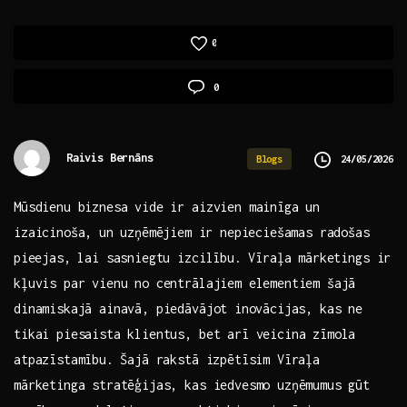
0
0
Raivis Bernāns
24/05/2026
Blogs
Mūsdienu biznesa vide ir​ aizvien mainīga un
izaicinoša, un⁤ uzņēmējiem ⁢ir nepieciešamas radošas
⁤pieejas, ‌lai sasniegtu izcilību.⁢ Vīraļa mārketings ir
​kļuvis par vienu no centrālajiem‌ elementiem šajā
dinamiskajā ainavā, piedāvājot⁣ inovācijas, kas ne
tikai piesaista klientus, bet arī ​veicina zīmola
atpazīstamību. ⁣Šajā rakstā izpētīsim Vīraļa
mārketinga stratēģijas, kas‍ iedvesmo uzņēmumus gūt