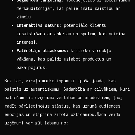
mērķauditorijām, lai‌ palielinātu saistību ar
‌zīmolu.
Interaktīvs saturs:
potenciālo klientu
iesaistīšana ar anketām un​ spēlēm,‌ kas veicina
interesi.
Patērētāju atsauksmes:
kritisku viedokļu
‌vākšana, kas palīdz uzlabot produktus‍ un
⁣pakalpojumus.
Bez ​tam,⁣ vīraļa mārketingam ir īpaša jauda, kas
balstās uz autentiskumu. Sadarbība ‌ar cilvēkiem, kuri⁢
patiešām tic uzņēmuma vērtībām un⁣ produktiem, ļauj
radīt​ pārliecinošus stāstus, kas uzrunā audiences‌
emocijas ‍un stiprina zīmola uzticamību.Šādā veidā
uzņēmumi var⁤ gūt labumu no: