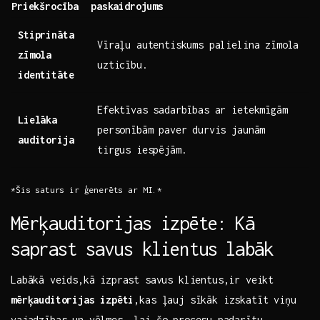
Priekšrocība
paskaidrojums
Stiprināta
Vīraļu autentiskums palielina zīmola
zīmola⁤
uzticību.
identitāte
Efektīvas sadarbības ar ietekmīgām
Lielāka
personībām paver durvis jaunām
auditorija
tirgus iespējām.
*Šis saturs ir ģenerēts ar MI.*
Mērķauditorijas ‍izpēte:⁢ Kā
saprast‍ savus klientus⁢ labāk
Labākā ⁤veids,kā izprast ⁤savus klientus,ir veikt
mērķauditorijas⁣ izpēti
,kas ļauj sīkāk izskatīt viņu
vajadzības un vēlmes. lai šo ⁢procesu ⁢padarītu