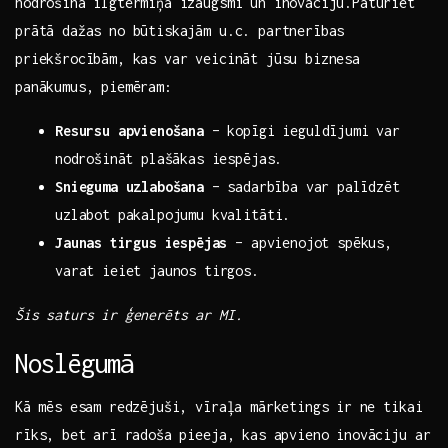
nodrošina ilgtermiņa izaugsmi un ‌inovāciju.Paturiet
prātā dažas no būtiskajām u.c. partnerības
priekšrocībām, kas var ‍veicināt jūsu biznesa
panākumus, piemēram:
Resursu apvienošana
– kopīgi ieguldījumi var
⁢nodrošināt plašākas iespējas.
Snieguma uzlabošana
–⁣ sadarbība var⁢ palīdzēt
uzlabot pakalpojumu kvalitāti.
Jaunas⁣ tirgus iespējas
– apvienojot spēkus,
varat ieiet jaunos tirgos.
Šis ​saturs ir ģenerēts ar MI.
Noslēgumā
Kā ⁣mēs esam redzējuši, vīraļa mārketings ir ⁢ne tikai
rīks,⁢ bet‍ arī radoša pieeja, kas apvieno inovāciju ar