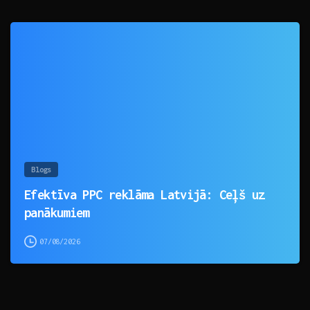
0
Blogs
Efektīva PPC reklāma Latvijā: Ceļš uz
panākumiem
07/08/2026