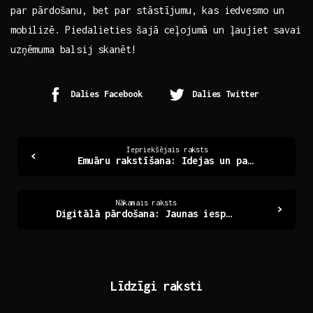
par pārdošanu, ‌bet par stāstījumu, kas iedvesmo un
mobilizē. Piedalieties šajā ceļojumā un ​ļaujiet⁤ savai
‍uzņēmuma balsij ‌skanēt!
Dalies Facebook
Dalies Twitter
Continue
Iepriekšējais raksts
Emuāru rakstīšana: Idejas un padomi ikdienas iedvesmai
Reading
Nākamais raksts
Digitālā pārdošana: Jaunas iespējas un izaicinājumi 21. gadsimtā
Līdzīgi raksti