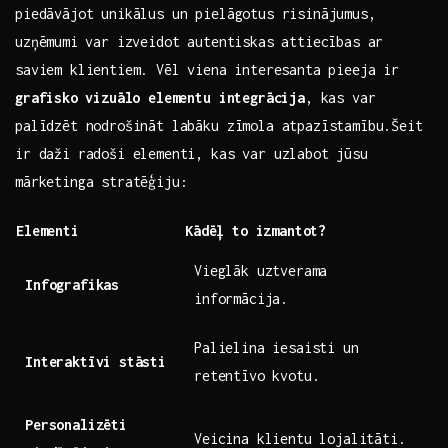
piedāvājot ‌unikālus un pielāgotus risinājumus,
‌uzņēmumi⁣ var izveidot autentiskas‌ attiecības ar
saviem ​klientiem.⁤ Vēl viena interesanta‌ pieeja⁤ ir
grafisko⁣ vizuālo elementu integrācija
, kas var
palīdzēt nodrošināt labāku zīmola atpazīstamību.Šeit
ir daži radoši‌ elementi, kas var uzlabot ​jūsu
mārketinga stratēģiju:
Elementi
Kādēļ to izmantot?
Vieglāk uztverama
Infografikas
informācija.
Palielina iesaisti un
Interaktīvi ⁢stāsti
retentīvo kvotu.
Personalizēti
Veicina klientu‌ lojalitāti.