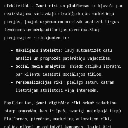
efektivitāti.
Jauni‍ rīki un platformas
ir kļuvuši par
neaizstājamu sastāvdaļu stratēģiskajās⁤ mārketinga
pieejās,⁢ ļaujot⁤ uzņēmumiem precīzāk analizēt tirgus
tendences un⁢ mērķauditorijas uzvedību.Starp
pieejamajiem risinājumiem ir:
Mākslīgais intelekts:
⁤ļauj automatizēt datu
analīzi un prognozēt‌ patērētāju vajadzības.
Social media analytics:
sniedz dziļāku izpratni
par klientu‍ iesaisti ‌sociālajos tīklos.
Personalizācijas rīki:
pielāgo saturu katram
lietotājam atbilstoši viņa interesēm.
Papildus tam,
jauni ​digitālie⁢ rīki
sekmē‌ sadarbību
starp ​komandām, kas ir īpaši svarīgi mainīgajā tirgū.
Platformas, piemēram,⁢ marketing automation rīki,
palīdz plānot un optimizēt kampaņas, ļaujot ātri