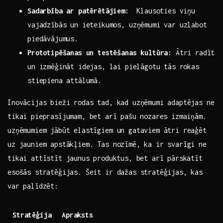
Sadarbība‍ ar patērētājiem:
⁢ Klausoties‌ viņu
vajadzībās un ieteikumos, uzņēmumi​ var uzlabot‍
piedāvājumus.
Prototipēšanas un ‌testēšanas kultūra:
Ātri ​radīt
un izmēģināt idejas, lai ⁤pielāgotu tās rokas⁣
stiepiena attālumā.
Inovācijas bieži rodas ‍tad, kad ​uzņēmumi adaptējas ‌ne
‌tikai‌ pieprasījumam, bet ​arī pašu⁤ nozares izmaiņām.
uzņēmumiem jābūt elastīgiem un​ gataviem ātri reaģēt
uz jauniem​ apstākļiem. Tas nozīmē, ​ka ir‌ svarīgi⁣ ne ​
tikai attīstīt jaunus ⁤produktus, bet arī‌ pārskatīt
esošās stratēģijas.‍ Šeit ​ir dažas ‌stratēģijas, kas⁤
var palīdzēt:
Stratēģija
Apraksts