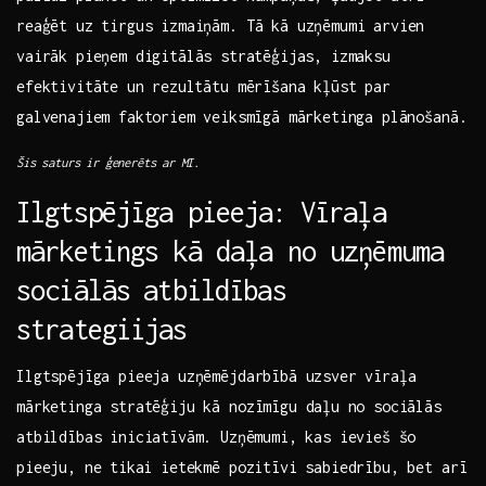
reaģēt uz tirgus izmaiņām. Tā kā uzņēmumi ​arvien⁣
vairāk pieņem digitālās⁢ stratēģijas, izmaksu
efektivitāte ⁢un rezultātu mērīšana kļūst par
galvenajiem faktoriem⁤ veiksmīgā ‌mārketinga plānošanā.
Šis saturs ir ģenerēts⁢ ar ⁣MI.
Ilgtspējīga pieeja: ⁢Vīraļa
mārketings kā ​daļa no uzņēmuma
sociālās ⁣atbildības
strategiijas
Ilgtspējīga pieeja​ uzņēmējdarbībā‌ uzsver vīraļa
mārketinga​ stratēģiju kā nozīmīgu​ daļu ⁢no sociālās
atbildības iniciatīvām. ⁢Uzņēmumi, kas ievieš‍ šo
pieeju, ne ⁣tikai​ ietekmē pozitīvi sabiedrību, bet arī