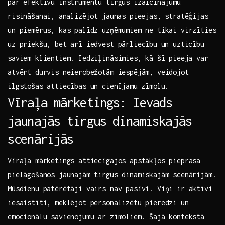
par‍ efektīvu instrumentu tirgus izaicinājumu
risināšanai,⁤ analizējot jaunas pieejas, stratēģijas
un‍ piemērus, kas ‌palīdz uzņēmumiem ​ne‌ tikai ‍virzīties
uz priekšu, bet arī iedvest pārliecību⁢ un uzticību
saviem klientiem. Iedziļināsimies, ⁢kā šī pieeja var
atvērt durvis neierobežotām iespējām, veidojot
ilgstošas attiecības ‍un⁢ cienījamu zīmolu.
Vīraļa mārketings: Ievads
jaunajās tirgus ⁤dinamiskajās
scenārijās
Vīraļa mārketings attiecīgajos apstākļos pieprasa
pielāgošanos‍ jaunajām​ tirgus dinamiskajām scenārijām.
Mūsdienu patērētāji vairs‌ nav ‍pasīvi. Viņi‌ ir aktīvi⁤
iesaistīti,‌ meklējot personalizētu pieredzi ⁢un⁣
emocionālu savienojumu ar zīmoliem. ‍Šajā kontekstā‍