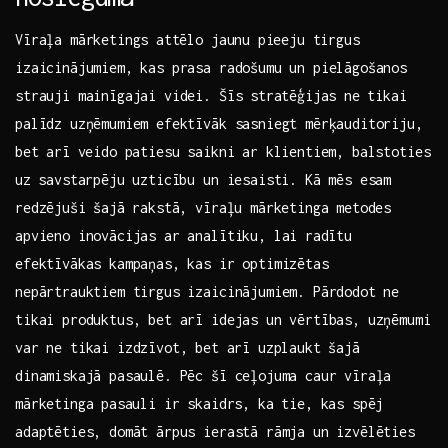
Vīraļa mārketings⁢ attēlo jaunu⁣ pieeju tirgus
izaicinājumiem, kas‍ prasa radošumu un ‍pielāgošanos
strauji mainīgajai videi.‌ Šīs⁢ stratēģijas ne ⁢tikai⁣
palīdz uzņēmumiem‍ efektīvāk sasniegt mērķauditoriju,
bet arī ⁢veido patiesu saikni ‌ar klientiem, balstoties
uz⁤ savstarpēju uzticību un‍ iesaisti. Kā mēs esam
‌redzējuši šajā⁢ rakstā, vīraļu‍ mārketinga ‍metodes
apvieno inovācijas ar analītiku,‍ lai⁤ radītu
efektīvākas​ kampaņas, kas ‍ir optimizētas
nepārtrauktiem tirgus izaicinājumiem. Pārdodot ne
tikai produktus, bet arī idejas un vērtības, uzņēmumi
var ne tikai izdzīvot, bet ⁤arī uzplaukt‌ šajā
dinamiskajā​ pasaulē. Pēc šī ceļojuma caur vīraļa
mārketinga⁣ pasauli ir skaidrs, ka tie, kas spēj
‍adaptēties, domāt ārpus ierastā ‌rāmja un izvēlēties