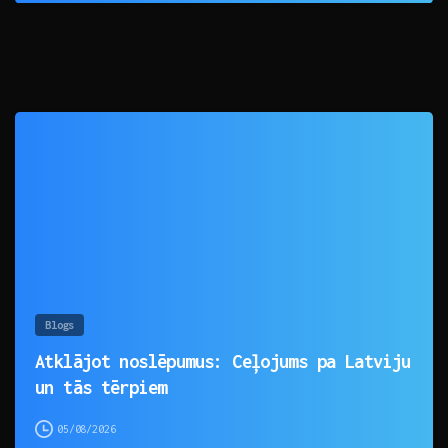
0
Blogs
Atklājot noslēpumus: Ceļojums pa Latviju
un tās tērpiem
05/08/2026