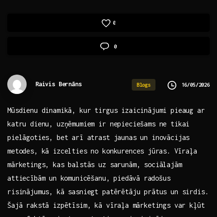
0
0
Raivis Bernāns
16/05/2026
Blogs
Mūsdienu‌ dinamikā, kur tirgus izaicinājumi pieaug ar​
katru dienu, uzņēmumiem ‍ir nepieciešams ne tikai‍
pielāgoties, bet arī atrast jaunas un inovācijas
metodes, ‌kā‌ izcelties no konkurences⁣ jūras. ⁢Vīraļa
mārketings, kas balstās uz sarunām,‍ sociālajām
attiecībām un ⁤komunicēšanu, ⁣piedāvā ⁢radošus
risinājumus, kā sasniegt patērētāju prātus un sirdis.
‍Šajā rakstā izpētīsim, kā​ vīraļa⁤ mārketings var kļūt