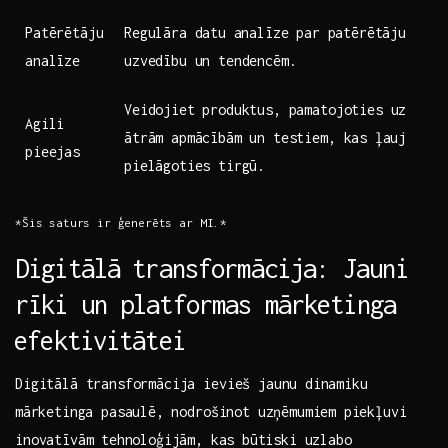
Patērētāju
Regulāra datu ⁢analīze par⁣ patērētāju
analīze
uzvedību un tendencēm.
Veidojiet​ produktus, ​pamatojoties uz
Agili
ātrām apmācībām un ​testiem, kas ⁣ļauj
pieejas
pielāgoties tirgū.
*Šis saturs ir ģenerēts ar MI.*
Digitālā ⁤transformācija: Jauni
rīki un ‍platformas mārketinga
⁣efektivitātei
Digitālā transformācija ievieš jaunu ⁢dinamiku
⁤mārketinga pasaulē,⁢ nodrošinot uzņēmumiem⁤ piekļuvi
inovatīvām ⁢tehnoloģijām,⁣ kas⁤ būtiski uzlabo