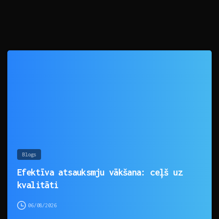
0
Blogs
Efektīva atsauksmju vākšana: ceļš uz
kvalitāti
06/08/2026