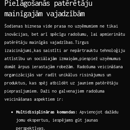
Pielāgošanās patērētāju
mainīgajām vajadzībām
Šodienas biznesa vide⁣ prasa⁤ no uzņēmumiem ne ⁣tikai ​
inovācijas, bet⁢ arī spēcīgu radošumu, lai‌ apmierinātu
patērētāju mainīgās‌ vajadzības.Tirgus
izaicinājumi,kas saistīti ar ‌nepārtrauktu⁣ tehnoloģiju
attīstību un sociālajām izmaiņām,piespiež uzņēmumus
domāt ​ārpus ierastajām robežām. Radošuma veicināšana
organizācijās⁣ var radīt unikālus risinājumus un
produktus, kas spēj atbildēt uz jauniem‍ patērētāju
pieprasījumiem. Daži⁢ no galvenajiem​ radošuma​
veicināšanas aspektiem​ ir:
Multidisiplināras⁣ komandas:
Apvienojot‌ dažādu​
jomu ekspertus, iespējams gūt jaunas
perspektīvas.