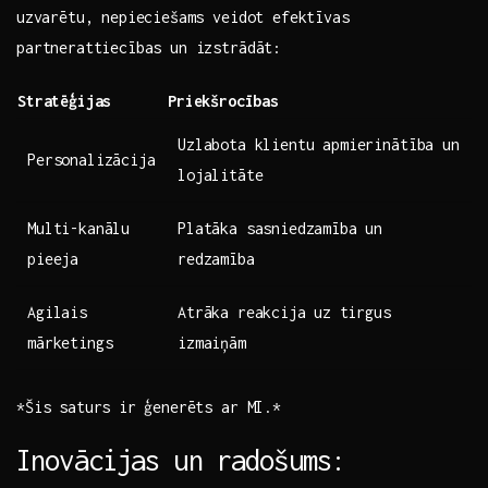
⁣uzvarētu, nepieciešams veidot efektīvas
partnerattiecības un izstrādāt:
Stratēģijas
Priekšrocības
Uzlabota klientu apmierinātība un
Personalizācija
lojalitāte
Multi-kanālu
Platāka sasniedzamība ⁤un
pieeja
redzamība
Agilais
Atrāka reakcija ⁣uz ⁢tirgus
mārketings
izmaiņām
*Šis saturs ir ⁢ģenerēts ar MI.*
Inovācijas un radošums: