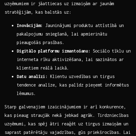
uzņēmumiem ir⁣ jāattiecas‌ uz izmaiņām⁣ ar jaunām
‍stratēģijām, kas balstās uz:
Inovācijām:
Jauninājumi produktu attīstībā un
pakalpojumu⁤ sniegšanā, lai⁢ apmierinātu‍
pieaugošās prasības.
Digitālo⁣ platformu izmantošanu:
⁤Sociālo tīklu un⁢
interneta⁢ rīku aktivizēšana, lai sazinātos ar
klientiem⁢ reālā laikā.
Datu analīzi:
Klientu uzvedības un tirgus
tendence analīze, kas palīdz pieņemt informētus⁣
lēmumus.
Starp‌ galvenajiem ‌izaicinājumiem⁢ ir arī konkurence,
kas​ pieaug‌ straujāk nekā jebkad ‍agrāk. ⁢Tirdzniecības
uzņēmumi, kas spēj ātri reaģēt uz ⁣tirgus izmaiņām un
saprast⁣ patērētāju ⁣vajadzības,⁢ gūs priekšrocības.‌ Lai