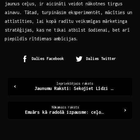
jaunus ⁣ceļus,‍ ir‍ aicināti veidot nākotnes tirgus
ainavu. Tātad, ‌turpināsim eksperimentēt, mācīties⁢ un
attīstīties,⁢ lai kopā radītu veiksmīgas⁤ mārketinga
stratēģijas, ​kas‍ ne tikai atbilst šodienai, bet arī
‌piepildīs‌ rītdienas‌ ambīcijas.
Dalies Facebook
Dalies Twitter
Continue
Iepriekšējais raksts
Jaunumu Raksti: Sekojiet Līdzi Aktualitātēm Savā Vidē
Reading
Nākamais raksts
Emuārs kā radošā izpausme: ceļojums rakstītāja pasaulē