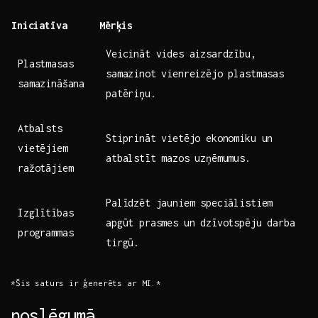
Iniciatīva
Mērķis
Veicināt ‍vides aizsardzību,⁢
Plastmasas⁤
samazinot‌ vienreizējo plastmasas
samazināšana
‌patēriņu.
Atbalsts
Stiprināt vietējo ekonomiku ‍un
vietējiem
atbalstīt mazos uzņēmumus.
ražotājiem
Palīdzēt jauniem speciālistiem
Izglītības⁤
apgūt‌ prasmes​ un dzīvotspēju darba
programmas
tirgū.
*Šis saturs​ ir⁤ ģenerēts ar MI.*
noslēgumā