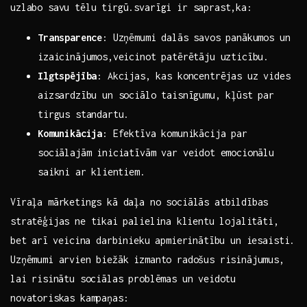
uzlabo savu tēlu tirgū.svarīgi ir saprast,ka:
Transparence
:‌ Uzņēmumi dalās savos panākumos un
izaicinājumos,veicinot patērētāju‌ uzticību.
Ilgtspējība
: Akcijas, kas koncentrējas uz vides‍
aizsardzību un sociālo taisnīgumu, kļūst ‍par
tirgus‌ standartu.
Komunikācija
: Efektīva komunikācija par
sociālajām iniciatīvām ‌var veidot emocionālu⁢
saikni⁣ ar klientiem.
Vīraļa mārketings kā daļa no sociālās atbildības​
stratēģijas ne​ tikai⁢ palielina⁣ klientu lojalitāti,
⁤bet arī ⁣veicina ‌darbinieku apmierinātību un iesaisti.
Uzņēmumi arvien biežāk izmanto radošus risinājumus,
⁢lai risinātu sociālas problēmas un veidotu‍
novatoriskas kampaņas: