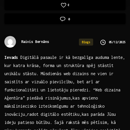
0
0
Raivis Bernāns
05/12/2025
Blogs
Ievads
Digitālā pasaule ⁣ir kā bezgalīga auduma lente,
kur katra krāsa, forma un struktūra⁢ spēj stāstīt
unikālu stāstu. Mūsdienās web dizains ne vien⁢ ir
saistīts ar vizuālo pievilcību, bet arī ar
funkcionalitāti⁣ un ​lietotāju pieredzi. “Web⁣ dizaina
Aģentūra” piedāvā risinājumus,kas apvieno
māksliniecisko⁢ izteiksmīgumu ar tehnoloģisko
inovāciju,radot digitālo estētiku,kas ​parāda Jūsu
ideju patieso būtību. Šajā rakstā mēs pētīsim, ‍kā