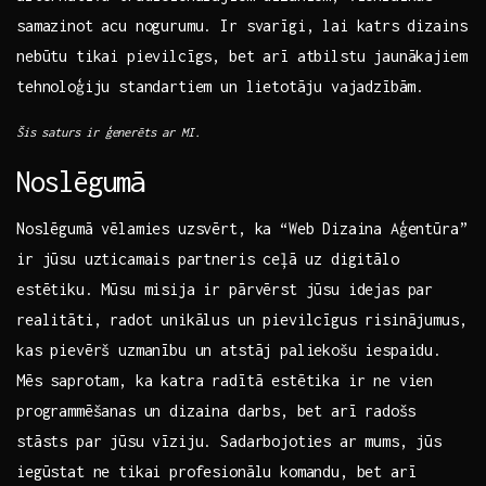
samazinot acu nogurumu. Ir svarīgi, lai katrs⁣ dizains
nebūtu tikai pievilcīgs,​ bet arī atbilstu jaunākajiem
tehnoloģiju standartiem ⁤un lietotāju vajadzībām.
Šis saturs ir ģenerēts ar MI.
Noslēgumā
Noslēgumā vēlamies uzsvērt, ka “Web Dizaina Aģentūra”
ir jūsu uzticamais⁣ partneris ceļā uz digitālo
estētiku. Mūsu misija ir pārvērst jūsu idejas‍ par
realitāti, radot unikālus un pievilcīgus risinājumus,
kas pievērš uzmanību un atstāj paliekošu iespaidu.
Mēs saprotam, ka katra radītā estētika ir ne vien
programmēšanas un dizaina ⁣darbs,‌ bet arī radošs
stāsts par jūsu vīziju. Sadarbojoties ar mums, jūs
iegūstat ne tikai profesionālu ‍komandu, bet arī