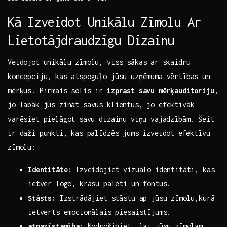
Kā Izveidot Unikālu Zīmolu Ar
Lietotājdraudzīgu Dizainu
Veidojot unikālu zīmolu, viss sākas⁣ ar skaidru
koncepciju, kas atspoguļo jūsu uzņēmuma vērtības un
mērķus. Pirmais solis ir
izprast savu​ mērķauditoriju
,
jo‍ labāk jūs zināt savus klientus, jo‍ efektīvāk
varēsiet pielāgot⁣ savu ‍dizainu viņu vajadzībām. Šeit
ir daži punkti,⁢ kas palīdzēs jums ‍izveidot ⁤efektīvu‍
zīmolu:
Identitāte:
Izveidojiet vizuālo identitāti, kas
ietver logo, krāsu paleti un fontus.
Stāsts:
Izstrādājiet stāstu ap jūsu zīmolu,kurā
‍ietverts emocionālais piesaistījums.
atpazīstamība:
Nodrošiniet, lai jūsu zīmolam