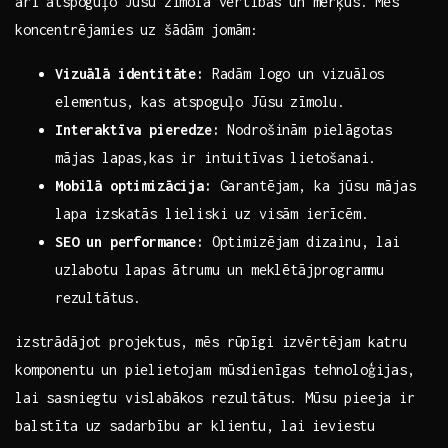
⁢arī atspoguļo Jūsu zīmola⁤ vērtības un​ mērķus. Mēs
koncentrējamies uz šādām jomām:
Vizuālā identitāte:
Radām logo​ un‍ vizuālos‍
elementus, kas ‌atspoguļo Jūsu zīmolu.
Interaktīva pieredze:
Nodrošinām pielāgotas
mājas lapas,kas ir intuitīvas ⁣lietošanai.
Mobilā optimizācija:
Garantējam, ka jūsu mājas⁢
lapa izskatās lieliski uz visām ierīcēm.
SEO un performance:
Optimizējam dizainu, lai
⁣uzlabotu lapas ātrumu ‌un meklētājprogrammu
⁤rezultātus.
izstrādājot​ projektus, mēs rūpīgi izvērtējam katru
komponentu un pielietojam mūsdienīgas tehnoloģijas,
lai sasniegtu vislabākos rezultātus. Mūsu ​pieeja ir
balstīta uz sadarbību ⁣ar klientu,⁣ lai⁣ ieviestu