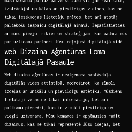
mūsu komanda palīdz pārvērst Jūsu​ vīzijas realitātē,
izstrādājot⁣ unikālas un pievilcīgas vietnes, kas ne
tikai iesakņojas lietotāju prātos, bet arī atstāj
paliekošu ​iespaidu digitālajā ainavā. Iepazīstieties
ar mūsu ⁤pieeju, rīkiem un stratēģijām, kas padara mūs⁣
par uzticamu partneri Jūsu​ ceļojumā digitālajā vidē.
web Dizaina Aģentūras Loma⁤
Digitālajā ‌Pasaule
Web dizaina aģentūras ir neatņemama sastāvdaļa
digitālās vides attīstībā, nodrošinot, ka zīmoli
izceļas ⁣ar unikālu un pievilcīgu ​estētiku. Mūsdienu⁢
lietotāji vēlas​ ne tikai informāciju, bet arī
patīkamu pieredzi, kas ir vizuāli pievilcīga un
viegli uztverama. Mūsu komanda ir apņēmusies radīt
dizainus, kas ne tikai reprezentē ‌Jūsu idejas, bet