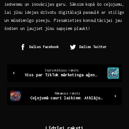
iedvesmu un ​inovācijas garu. Sāksim‌ kopā šo‌ ceļojumu,
lai jūsu⁣ idejas dzīvotu digitālajā pasaulē ⁤ar stilīgo
un ⁤mūsdienīgo pieeju. Piesakieties konsultācijai jau
šodien un ļaujiet‌ jūsu sapņiem⁣ plaukt!
Dalies Facebook
Dalies Twitter
Continue
Iepriekšējais raksts
Viss par TikTok mārketinga aģentūru: Panākumi un stratēģijas
Reading
Nākamais raksts
Ceļojumā cauri laikiem: Atklājot pagātnes noslēpumus
Līdzīgi raksti