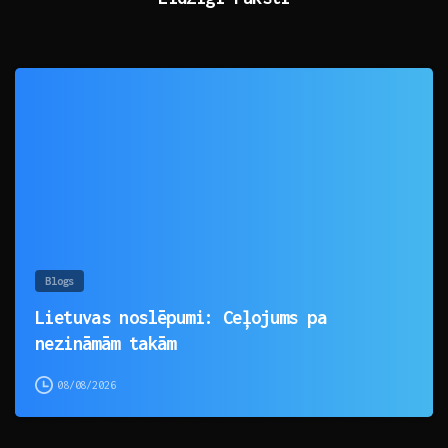
0
Blogs
Lietuvas noslēpumi: Ceļojums pa
nezināmām takām
08/08/2026