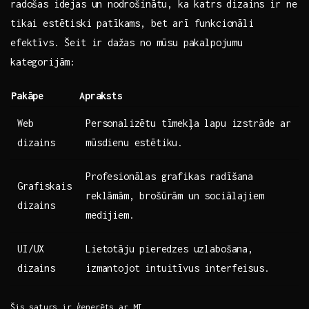
radošas idejas un ⁣nodrošinātu, ka katrs dizains ir ne
tikai estētiski‌ patīkams, bet arī‌ funkcionāli
efektīvs. Šeit ir ⁣dažas no mūsu pakalpojumu
kategorijām:
Pakāpe
Apraksts
Web
Personalizētu tīmekļa lapu ⁣izstrāde‍ ar
dizains
mūsdienu estētiku.
Profesionālas grafikas radīšana
Grafiskais⁣
reklāmām, brošūrām un sociālajiem
dizains
medijiem.
UI/UX⁤
Lietotāju⁤ pieredzes uzlabošana,
dizains
izmantojot intuitīvus interfeisus.
Šis ⁢saturs ir ģenerēts ar⁣ MI.