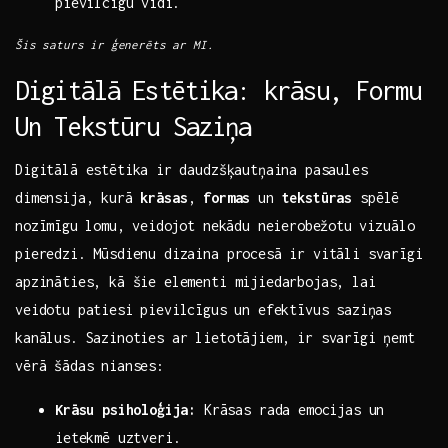
pievilcīgu⁢ vidi.
Šis saturs‌ ir ģenerēts ar MI.
Digitālā ⁤Estētika: krāsu, Formu
Un Tekstūru Saziņa
Digitālā estētika⁤ ir daudzšķautņaina pasaules
dimensija, kurā​
krāsas
,
formas
un
tekstūras
spēlē
nozīmīgu⁢ lomu, ⁢veidojot nekādu neierobežotu⁢ vizuālo
pieredzi. Mūsdienu dizaina procesā ir vitāli svarīgi
apzināties, kā šie ​elementi mijiedarbojas, lai
veidotu ‌patiesi pievilcīgus⁣ un efektīvus saziņas
kanālus. Sazinoties ar lietotājiem, ir svarīgi ņemt
vērā ​šādas nianses: ⁤
Krāsu psiholoģija:
Krāsas rada emocijas un
ietekmē uztveri.