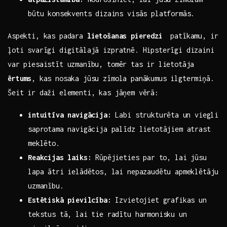
būtu konsekvents dizains visās platformās.
Aspekti, kas padara
lietošanas pieredzi
⁤ patīkamu, ir
ļoti svarīgi digitālajā izpratnē. Hipsterīgi dizaini
var piesaistīt uzmanību, tomēr ⁣tas ir ‌lietotāja
ērtums
, kas nosaka jūsu zīmola panākumus ilgtermiņā.
Šeit ir daži elementi,‌ kas jāņem vērā:
intuitīva navigācija:
Labi strukturēta⁤ un viegli⁢
saprotama navigācija palīdz lietotājiem atrast
meklēto.
Reakcijas laiks:
‍Rūpējieties par⁤ to, ‍lai jūsu
lapa ātri ielādētos, lai nepazaudētu apmeklētāju
uzmanību.
Estētiskā pievilcība:
Izvietojiet grafikas⁢ un
tekstus ​tā,‍ lai tie radītu harmonisku un