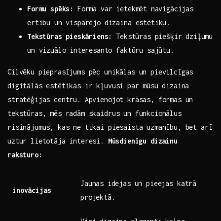
Formu spēks:
Forma var​ ietekmēt ⁤navigācijas
‍ērtību un vispārējo dizaina estētiku.
Tekstūras ⁢pieskāriens:
Tekstūras piešķir dziļumu
un vizuālo⁣ interesanto faktūru sajūtu.
Cilvēku pieprasījums pēc unikālas un pievilcīgas
digitālās estētikas ir kļuvusi ⁢par mūsu dizaina
stratēģijas centru. Apvienojot krāsas,‍ formas un
tekstūras, mēs radām skaidrus ​un funkcionālus
risinājumus, kas ne tikai‍ piesaista uzmanību, bet arī
uztur lietotāja interesi.⁤
Mūsdienīgu dizainu
raksturo:
Jaunas⁤ idejas un pieejas katrā
inovācijas
projektā.