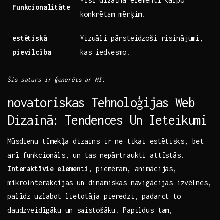
Visi dizaina elementi⁣ kalpo
Funkcionalitāte
konkrētam mērķim.
estētiskā
Vizuāli ‍pārsteidzoši risinājumi,
‍pievilcība
kas iedvesmo.
Šis saturs ir ģenerēts ar MI.
novatoriskas Tehnoloģijas Web
Dizainā: ⁣Tendences Un Ieteikumi
Mūsdienu⁤ tīmekļa dizains ‌ir⁤ ne tikai⁢ estētisks, bet
arī funkcionāls, un tas nepārtraukti attīstās.
Interaktīvie elementi
, piemēram, animācijas, ​
mikrointerakcijas un dinamiskas ⁢navigācijas ‍izvēlnes,
palīdz uzlabot lietotāja pieredzi,​ padarot to ​
daudzveidīgāku un saistošāku. Papildus tam,