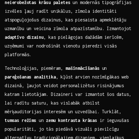
neierobežotas krāsu ⁤paletes
un modernās tipogrāfijas
izvēles ļauj radīt ​unikālus, zīmola identitāti
atspoguļojošus dizainus, kas piesaista‌ apmeklētāju
uzmanību un veicina ​zīmola atpazīstamību. Izmantojot
adaptīvo‍ dizainu
, kas pielāgojas dažādām⁢ ierīcēm,
uzņēmumi var nodrošināt‍ vienotu pieredzi visās
platformās.
Technoloģijas,‍ piemēram,
mašīnmācīšanās
un
pareģošanas‍ analitika
, kļūst arvien nozīmīgākas web
dizainā, ļaujot veidot personalizētus risinājumus
katram lietotājam. Dizaineri var izmantot šos datus,
lai‌ radītu saturu, kas ​vislabāk ‍atbilst
mērķauditorijas interesēm un uzvedībai.⁢ Turklāt,⁢
tumsas režīms
un
zemu kontrasta‍ krāsas
ir ieguvušas
popularitāti, jo tās ​piedāvā vizuāli⁢ pievilcīgu
alternatīvu tradicionālajiem dizaniem, vienlaikus​