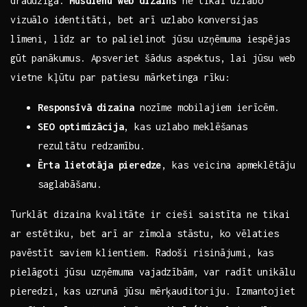
‍draudzīga.
Mūsdienu web dizains
‍ne tikai uzlabo
vizuālo identitāti, bet arī uzlabo konversijas
līmeni, līdz ar to ⁢palielinot jūsu uzņēmuma iespējas
gūt panākumus. Apsveriet šādus aspektus, lai jūsu web
vietne kļūtu⁢ par patiesu ‍mārketinga⁤ rīku: ⁢
Responsīvā dizaina
​nozīme mobilajiem ierīcēm.
SEO optimizācija
, kas uzlabo meklēšanas
rezultātu redzamību.
Ērta​ lietotāja pieredze
, kas veicina⁤ apmeklētāju
saglabāšanu.
Turklāt dizaina kvalitāte ir cieši saistīta ne tikai
⁤ar estētiku, bet arī ar ‌zīmola stāstu, ko vēlaties
pavēstīt saviem klientiem. Radoši ‌risinājumi, kas
pielāgoti jūsu uzņēmuma vajadzībām, var⁢ radīt unikālu
pieredzi,​ kas uzrunā‍ jūsu mērķauditoriju. Izmantojiet