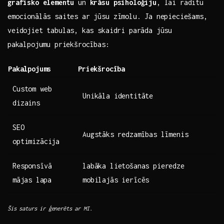
grafisko elementu
un
krāsu‍ psiholoģiju
, lai radītu
emocionālās saites ar jūsu‍ zīmolu.⁤ Ja nepieciešams,
veidojiet‍ tabulas,⁣ kas skaidri parāda jūsu
⁣pakalpojumu priekšrocības: ​
Pakalpojums
Priekšrocība
Custom web⁢
Unikāla​ identitāte
dizains
SEO
Augstāks⁤ redzamības līmenis
optimizācija
Responsīvā
labāka lietošanas‌ pieredze
⁣mājas ⁤lapa
mobilajās ierīcēs
Šis saturs ir​ ģenerēts ar MI.