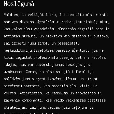
Noslēgumā
Paldies, ka veltījāt laiku,‌ lai iepazītu mūsu rakstu
par⁢ web dizaina aģentūrām ⁢un⁢ radošajiem risinājumiem,
kas ​kalpo ‍jūsu vajadzībām. Mūsdienās digitālā pasaule
‌attīstās strauji, un efektīvs web dizains ir būtisks,
lai izceltu jūsu⁣ zīmolu un piesaistītu
mērķauditoriju.Izvēloties pareizo aģentūru, jūs ne
tikai iegūstat⁤ profesionālu ‍pieeju, bet⁣ arī radošas
idejas, kas var pavērst jaunas iespējas jūsu
uzņēmumam.‌ Ceram, ka ‌mūsu sniegtā⁢ informācija
palīdzēs jums pieņemt izsvērtu‍ lēmumu un atrast
piemērotu partneri, ⁣kas ⁢sapratīs jūsu vīziju un
vēlmes. Atcerieties, ka radošums ‍un inovācijas ir
‌galvenie komponenti, kas veido veiksmīgas digitālās​
stratēģijas. Lai jums veicas jūsu ceļojumā uz