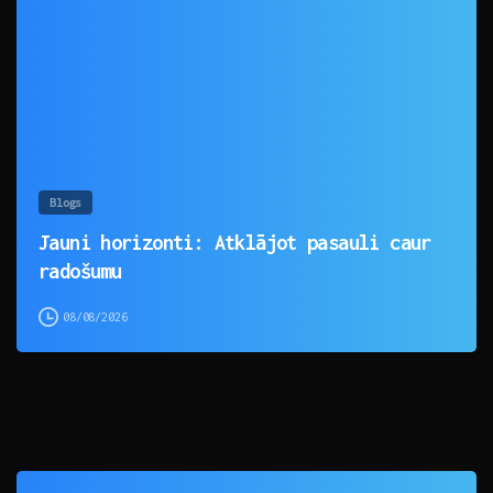
0
Blogs
Jauni horizonti: Atklājot pasauli caur
radošumu
08/08/2026