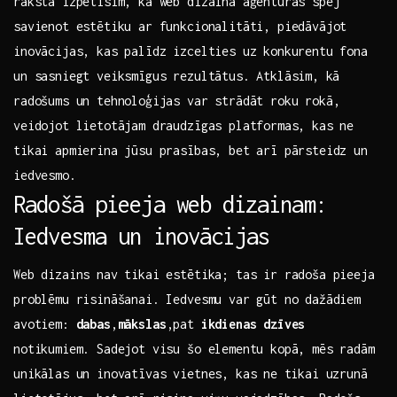
rakstā izpētīsim, kā web dizaina aģentūras spēj⁢
savienot estētiku ar funkcionalitāti, piedāvājot ​
inovācijas, ‌kas palīdz izcelties uz konkurentu fona
un sasniegt veiksmīgus rezultātus. Atklāsim, ⁤kā
radošums un tehnoloģijas var strādāt ‌roku‍ rokā,
veidojot lietotājam draudzīgas platformas, ​kas ne
tikai apmierina jūsu prasības, bet arī pārsteidz un
iedvesmo.
Radošā pieeja web ⁣dizainam:
Iedvesma un‍ inovācijas
Web dizains nav​ tikai estētika; tas ir radoša​ pieeja
problēmu risināšanai. Iedvesmu ‌var​ gūt ‍no dažādiem⁣
avotiem:
dabas
,
mākslas
,pat
ikdienas dzīves
notikumiem. Sadejot visu‍ šo‌ elementu kopā, mēs radām
unikālas un inovatīvas ‍vietnes, kas ⁤ne tikai uzrunā‍