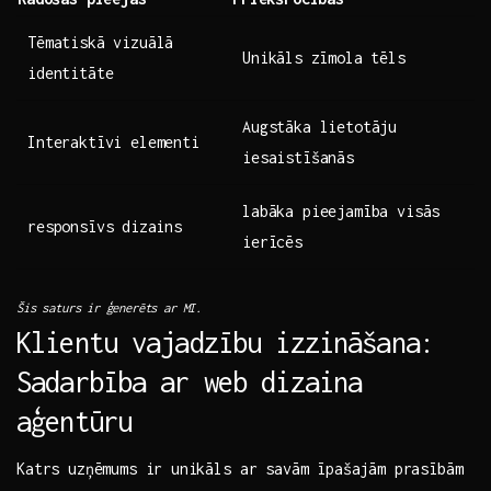
Tēmatiskā ​vizuālā
Unikāls ⁤zīmola tēls
identitāte
Augstāka lietotāju⁣
Interaktīvi elementi
iesaistīšanās
labāka pieejamība visās
responsīvs⁣ dizains
ierīcēs
Šis saturs⁣ ir ‍ģenerēts​ ar⁤ MI.
Klientu vajadzību izzināšana:
Sadarbība ar web dizaina
aģentūru
Katrs ​uzņēmums ir⁣ unikāls ar savām īpašajām prasībām