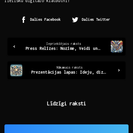
lielisku ⁢digitālo klātbūtni!
Dalies Facebook
Dalies Twitter
Continue
Iepriekšējais raksts
Press Relīzes: Nozīme, Veidi un Efektīva Izmantošana
Reading
Nākamais raksts
Prezentācijas lapas: Ideju, dizaina un efektivitātes ceļvedis
Līdzīgi raksti