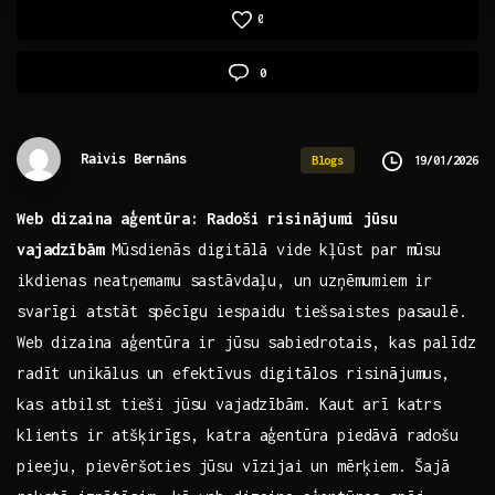
0
0
Raivis Bernāns
19/01/2026
Blogs
Web dizaina aģentūra: Radoši risinājumi jūsu
vajadzībām
Mūsdienās ⁤digitālā vide‍ kļūst par mūsu
ikdienas ⁣neatņemamu sastāvdaļu, un uzņēmumiem ir‍
svarīgi atstāt spēcīgu iespaidu tiešsaistes ‍pasaulē.
Web dizaina aģentūra ⁤ir jūsu sabiedrotais, kas palīdz
radīt unikālus un efektīvus digitālos risinājumus,
kas atbilst ⁤tieši jūsu vajadzībām. ‍Kaut arī katrs
‌klients ​ir atšķirīgs, ‌katra aģentūra piedāvā radošu​
pieeju, pievēršoties jūsu vīzijai ⁤un mērķiem. Šajā