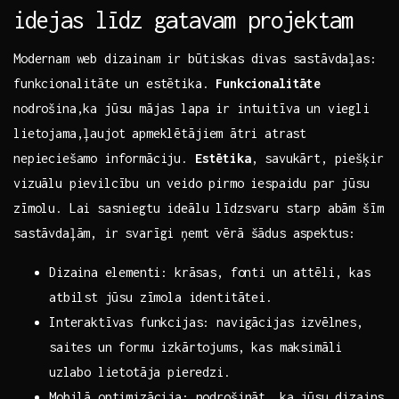
idejas līdz gatavam ‍projektam
Modernam web dizainam ir būtiskas divas sastāvdaļas:
funkcionalitāte un estētika.‌
Funkcionalitāte
nodrošina,ka‍ jūsu mājas lapa ir ‍intuitīva un viegli
lietojama,ļaujot ‍apmeklētājiem ⁢ātri atrast
nepieciešamo informāciju.
Estētika
, savukārt, piešķir‌
vizuālu pievilcību un ⁣veido pirmo iespaidu par jūsu
zīmolu. Lai​ sasniegtu ideālu līdzsvaru ‌starp abām šīm
sastāvdaļām, ir svarīgi ņemt vērā šādus aspektus:
Dizaina⁣ elementi: krāsas, fonti un ‌attēli, kas
atbilst⁣ jūsu zīmola identitātei.
Interaktīvas funkcijas: navigācijas izvēlnes,
‍saites un formu izkārtojums, kas ‌maksimāli
⁤uzlabo lietotāja pieredzi.
Mobilā optimizācija: nodrošināt, ka jūsu dizains