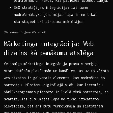
platformas un ‌rīkus, kas palīdzēs īstenot ‌ideju.
SEO ⁤stratēģijas integrācija: lai tomēr
nodrošinātu,ka jūsu mājas lapa ir ne tikai
skaista,bet arī‍ atrodama meklētājos.
Šis⁣ saturs ir ģenerēts ar MI.
Mārketinga integrācija: Web
dizains kā⁢ panākumu atslēga
Veiksmīga mārketinga integrācija prasa sinerģiju
starp ⁤dažādām platformām un⁢ kanāliem, un uz to vērsts
web dizains⁣ ir galvenais elements, kas nodrošina šo
harmoniju. Mūsdienu ⁣digitālajā‌ vidē, kur lietotāju
pārlūkprogrammas pieredze ‌ir lielā ⁣mērā noteicoša,⁣ ir
svarīgi, lai jūsu mājas lapa ne ⁢tikai‍ izskatītos
pievilcīga, ⁤bet arī būtu funkcionāla un lietotājam