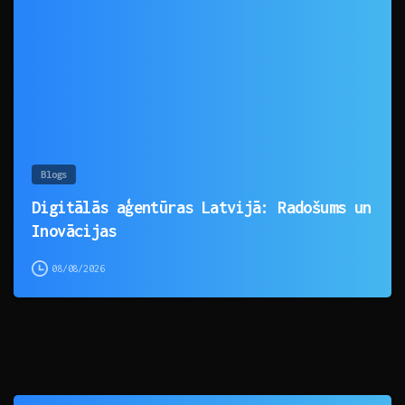
0
Blogs
Digitālās aģentūras Latvijā: Radošums un
Inovācijas
08/08/2026