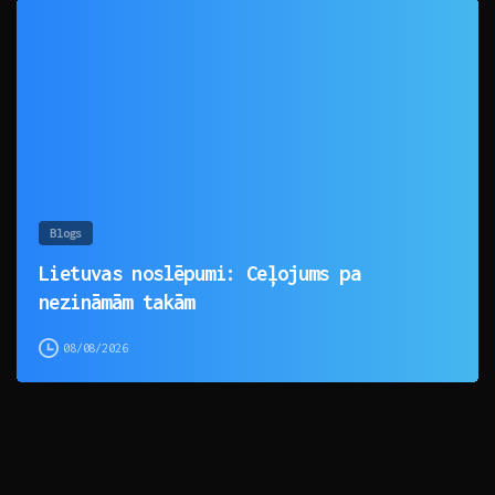
0
Blogs
Lietuvas noslēpumi: Ceļojums pa
nezināmām takām
08/08/2026