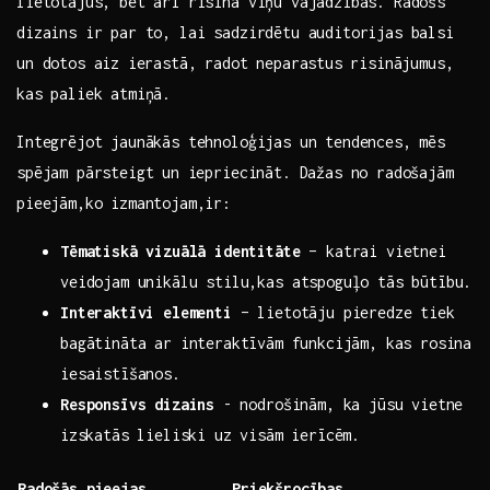
lietotājus, bet arī risina viņu vajadzības. Radošs
dizains ir par to,‌ lai sadzirdētu auditorijas balsi
un dotos aiz ⁤ierastā, radot neparastus⁢ risinājumus,⁣
kas paliek atmiņā.
Integrējot ‍jaunākās tehnoloģijas un tendences, mēs
spējam ‍pārsteigt⁤ un iepriecināt. Dažas no radošajām
pieejām,ko izmantojam,ir:
Tēmatiskā ‍vizuālā identitāte
– katrai vietnei
veidojam unikālu stilu,kas‌ atspoguļo tās būtību.
Interaktīvi elementi
– lietotāju pieredze tiek
bagātināta ar interaktīvām ⁣funkcijām, kas rosina
iesaistīšanos.
Responsīvs dizains
-⁤ nodrošinām, ka jūsu vietne
⁢izskatās lieliski uz ⁢visām ierīcēm.
Radošās pieejas
Priekšrocības