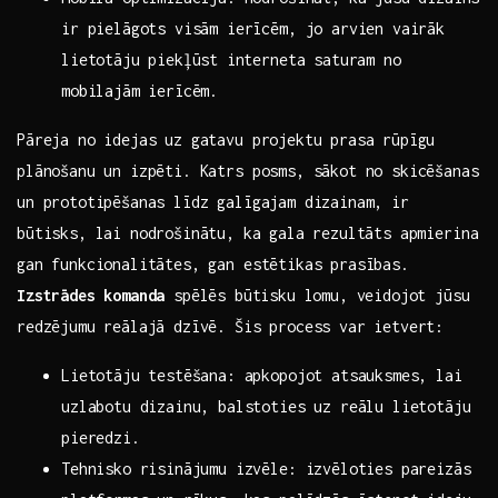
ir pielāgots visām ierīcēm, jo arvien vairāk
lietotāju piekļūst ⁤interneta saturam no
mobilajām ierīcēm.
Pāreja no idejas uz gatavu ​projektu prasa​ rūpīgu
plānošanu un izpēti. Katrs posms, sākot no skicēšanas
un prototipēšanas līdz galīgajam dizainam, ‍ir
būtisks, ‌lai nodrošinātu, ⁢ka gala rezultāts apmierina
gan funkcionalitātes, gan estētikas prasības.
Izstrādes ​komanda
spēlēs⁢ būtisku ‍lomu, veidojot⁤ jūsu
redzējumu reālajā dzīvē.‍ Šis process var ietvert: ⁣⁣ ‍ ‌
Lietotāju testēšana:‍ apkopojot atsauksmes, lai
uzlabotu dizainu, balstoties uz reālu lietotāju
pieredzi.
Tehnisko risinājumu izvēle: ‍izvēloties pareizās