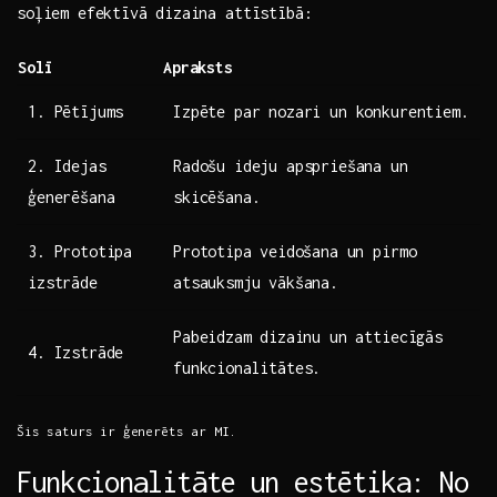
soļiem efektīvā ⁢dizaina attīstībā:
Solī
Apraksts
1. Pētījums
Izpēte par ​nozari un konkurentiem.
2. Idejas
Radošu ideju apspriešana ⁣un⁣
ģenerēšana
skicēšana.
3. Prototipa
Prototipa ⁢veidošana un pirmo
izstrāde
atsauksmju vākšana.
Pabeidzam⁢ dizainu un attiecīgās
4. Izstrāde
funkcionalitātes.
Šis saturs ir ģenerēts ar MI.
Funkcionalitāte un estētika: No