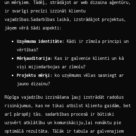
un ⁣mērķiem. Tādēļ,‍ strādājot ar web dizaina aģentūru,
ir svarīgi precīzi izzināt ⁣klientu
vajadzības.Sadarbības laikā, izstrādājot projektus,
jāņem vērā šādi⁢ aspekti:
Uzņēmuma‌ identitāte:
Kādi ir zīmola principi un
vērtības?
Mērķauditorija:
Kas ⁣ir⁢ galvenie klienti un kā
viņi‌ mijiedarbojas⁢ ar zīmolu?
Projektu ‍mērķi:
ko uzņēmums vēlas sasniegt ⁣ar
jauno dizainu?
Rūpīga vajadzību izzināšana ļauj izstrādāt‍ radošus
risinājumus, ‍kas ne tikai atbilst klientu gaidām, bet
⁣arī pārspēj tās. sadarbības procesā ir‌ būtiski
uzsvērt⁣ atklātību un komunikāciju,lai nonāktu pie
optimālā rezultāta.⁤ Tālāk ir tabula ar ⁤galvenajiem