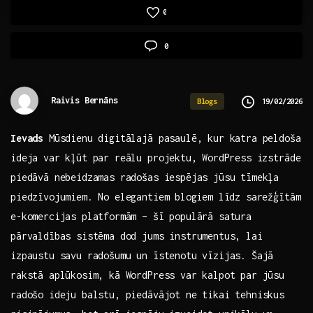
0
0
Raivis Bernāns
19/02/2026
Blogs
Ievads
Mūsdienu digitālajā pasaulē, kur katra peldoša
ideja var kļūt par reālu projektu,⁤ WordPress‌ izstrāde
piedāvā nebeidzamas radošas iespējas jūsu tīmekļa
piedzīvojumiem. No elegantiem⁣ blogiem līdz sarežģītām
​e-komercijas platformām – šī populārā satura
pārvaldības sistēma dod jums instrumentus, lai
izpaustu savu radošumu un īstenotu vīzijas. Šajā
rakstā aplūkosim, kā WordPress var kalpot par jūsu
‌radošo ideju balstu, piedāvājot ne tikai tehniskus