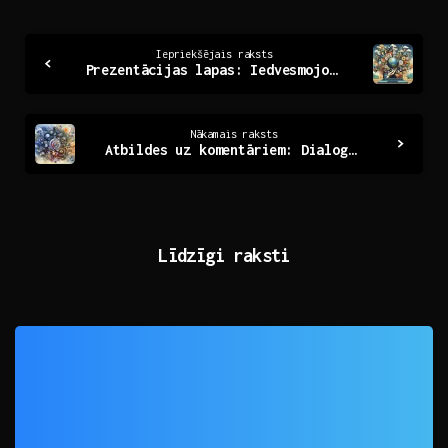
Continue
Iepriekšējais raksts
Prezentācijas lapas: Iedvesmojoši rīki efektīvai saziņai
Reading
Nākamais raksts
Atbildes uz komentāriem: Dialoga veidošana tiešsaistē
Līdzīgi raksti
0