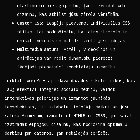
elastību un pielāgojamību, ļauj izveidot web
dizainu, kas atbilst jūsu zīmola vērtībām.
Custom CSS:
iespēja pievienot individuālus CSS⁢
stilus, ⁣lai nodrošinātu, ka katrs elements ir
unikāli ⁢veidots un palīdz izcelt jūsu idejas.
Multimedia saturs:
Attēli, videoklipi ⁣un
animācijas var radīt dinamisku pieredzi,
tādējādi piesaistot apmeklētāju uzmanību.
Turklāt, WordPress piedāvā dažādus rīkotos rīkus, kas
ļauj efektīvi integrēt sociālo ⁣mediju, veidot
interaktīvas galerijas un izmantot jaunākās
⁣tehnoloģijas, lai uzlabotu lietotāju saikni ar jūsu​
saturu.Piemēram, izmantojot
HTML5
un
CSS3
, jūs varat
izstrādāt elpojošu dizainu, ​kas nodrošina ⁢optimālu
darbību gan datoros, gan mobilajās ierīcēs.