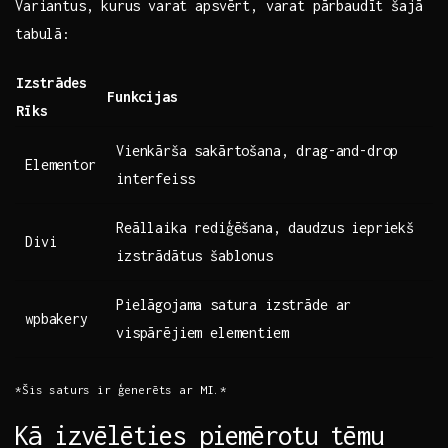
Variantus,⁣ kurus varat apsvērt, varat pārbaudīt šajā
tabulā:
Izstrādes
Funkcijas
Rīks
Vienkārša sakārtošana, drag-and-drop
Elementor
interfeiss
Reāllaika rediģēšana, daudzus iepriekš
Divi
izstrādātus šablonus
Pielāgojama satura izstrāde‌ ar
wpbakery
vispārējiem​ elementiem
*Šis saturs ir ģenerēts ar MI.*
Kā ​izvēlēties piemērotu tēmu