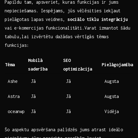
Papildu tam, apsveriet, kuras funkcijas ir jums
nepieciešamas. Iespējams, jūs vēlēsities iekļaut
pielāgotas lapas veidnes,
sociālo tīklu integrāciju
vai e-komercijas funkcionalitāti.Varat izmantot šādu
tabulu,lai izvērtētu dažādas vērtīgās tēmas
funkcijas:
Mobilā
SEO
Tēma
Pielāgojamība
saderība
optimizācija
Ashe
Jā
Jā
Augsta
Astra
Jā
Jā
Augsta
oceanwp
Jā
Jā
Vidēja
Šo‍ aspektu apsvēršana palīdzēs jums atrast ideālo