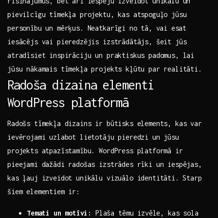
risinājumus, bet arī iespēju izveidot unikālu un
pievilcīgu tīmekļa projektu, kas atspoguļo jūsu
personību un mērķus. Neatkarīgi⁣ no tā, vai ⁢esat
‌iesācējs vai pieredzējis izstrādātājs, šeit jūs
atradīsiet inspirāciju un praktiskus padomus, lai
jūsu nākamais tīmekļa projekts kļūtu par realitāti.
Radoša dizaina⁤ elementi‌
WordPress platformā
Radošs tīmekļa‌ dizains ir būtisks elements, kas var
ievērojami uzlabot lietotāju pieredzi un jūsu
projekts atpazīstamību. WordPress platformā ir
pieejami dažādi radošas izstrādes rīki un iespējas,
kas ļauj izveidot unikālu vizuālo identitāti. ⁤Starp
šiem elementiem ir:
Temati⁣ un motīvi:
Plaša tēmu izvēle, kas sola