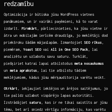
redzamību
Optimizācija ir būtiska jūsu WordPress vietnes
panākumiem, un ir vairāki paņēmieni, ​kā to varat
izdarīt.
Pirmkārt
, pārliecinieties, ka‌ jūsu vietne ⁤ir
ātra un mobilajām ⁣ierīcēm draudzīga, jo meklētāji dod
priekšroku šādām mājaslapām. ‌Izmantojiet
SEO rīkus
,
piemēram,
Yoast⁤ SEO
‍vai
All in One SEO Pack
, lai
analizētu un uzlabotu savu saturu. Turklāt,
piešķiriet katrai lapai atbilstošus
meta nosaukumus
un
meta aprakstus
, lai tie atbilstu ‌tādiem
meklējumiem, kādus jūsu mērķauditorija varētu veikt.
Otrkārt
, iekļaujiet iekšējos un ārējos saitējumus, jo
​tie palīdz⁣ uzlabot vispārējo lapas autoritāti.
Izstrādājiet
saturu
, kas ir ⁣ne ⁤tikai saistīts ar jūsu
tēmu, bet⁢ arī ​sniedz vērtīgu informāciju, kas varētu ​