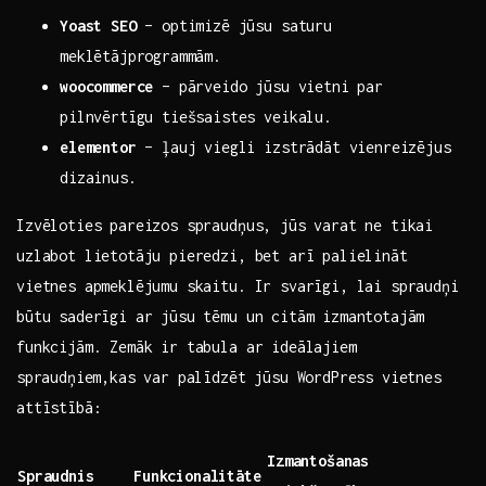
Yoast SEO
– optimizē jūsu saturu
meklētājprogrammām.
woocommerce
– pārveido jūsu vietni par
pilnvērtīgu tiešsaistes veikalu.
elementor
– ļauj viegli izstrādāt vienreizējus
dizainus.
Izvēloties pareizos spraudņus, jūs varat ne tikai
uzlabot lietotāju pieredzi, bet arī palielināt
vietnes apmeklējumu skaitu.‍ Ir svarīgi, lai spraudņi
būtu saderīgi ar jūsu tēmu un citām izmantotajām
funkcijām. Zemāk ir tabula ar ideālajiem
⁤spraudņiem,kas var palīdzēt jūsu WordPress vietnes
attīstībā:
Izmantošanas⁣
Spraudnis
Funkcionalitāte