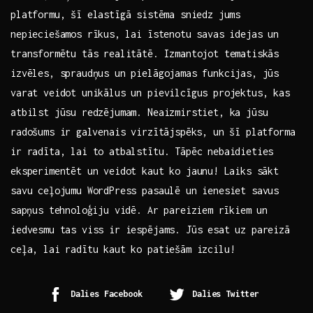
platformu, šī elastīgā⁤ sistēma sniedz jums
nepieciešamos rīkus,⁤ lai īstenotu savas idejas un
transformētu​ tās realitātē. Izmantojot tematiskās
izvēles, spraudņus un pielāgojamas funkcijas, jūs
varat veidot unikālus un pievilcīgus projektus, kas
atbilst jūsu redzējumam.‍ Neaizmirstiet, ka jūsu
radošums ir⁢ galvenais‌ virzītājspēks, un šī platforma
ir radīta, lai to atbalstītu. Tāpēc nebaidieties
eksperimentēt un veidot kaut ko jaunu!⁢ Laiks sākt
savu ceļojumu WordPress pasaulē un ienesiet savus
⁢sapņus tehnoloģiju vidē. Ar pareiziem⁢ rīkiem un
iedvesmu tas viss ‌ir iespējams. Jūs esat uz pareizā
ceļa, lai radītu kaut ko patiešām izcilu!
Dalies Facebook
Dalies Twitter