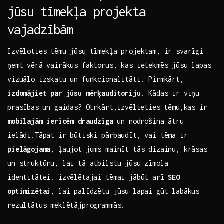
jūsu tīmekļa projekta
vajadzībām
Izvēloties tēmu jūsu tīmekļa projektam, ir svarīgi
ņemt vērā vairākus faktorus, kas ietekmēs jūsu lapas
vizuālo izskatu un funkcionalitāti. Pirmkārt,
izdomājiet par jūsu mērķauditoriju
. Kādas ir viņu
prasības ⁢un gaidas?‌ Otrkārt,izvēlieties tēmu,kas ir
mobilajām⁣ ierīcēm draudzīga
un nodrošina ātru
ielādi.Tāpat ir ‍būtiski pārbaudīt, vai tēma ir
pielāgojama
, ļaujot jums mainīt tās dizainu, krāsas
un struktūru, lai tā atbilstu jūsu zīmola
identitātei. izvēlētajai tēmai jābūt arī
SEO
optimizētai
, lai palīdzētu jūsu lapai gūt labākus
rezultātus meklētājprogrammās.