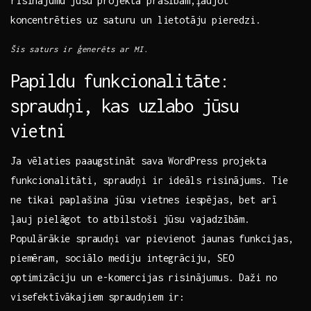
risinājumu jūsu projekta prasībām,ļaujot
koncentrēties uz saturu un lietotāju pieredzi.
Šis saturs ir ģenerēts ar MI.
Papildu ‌funkcionalitāte:
spraudņi, kas uzlabo‍ jūsu
vietni
Ja vēlaties paaugstināt sava WordPress projekta
funkcionalitāti, spraudņi ir ideāls risinājums. Tie
ne tikai paplašina jūsu vietnes iespējas, bet arī
ļauj pielāgot to atbilstoši jūsu vajadzībām.
Populārākie spraudņi var pievienot jaunas funkcijas,
piemēram, sociālo mediju integrāciju, SEO‌
optimizāciju un e-komercijas risinājumus. Daži no
visefektīvākajiem spraudņiem ir: