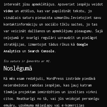
interesēt jūsu apmeklētājus. Apsveriet iespēju veidot
video
un attēlus, kas var ​papildināt tekstu, jo
vizuālais saturs piesaista uzmanību.Ievietojiet savu
kontaktinformāciju un sociālo tīklu saites, jo tas
var veicināt dalīšanos⁣ un⁣ apmeklējumu pieaugumu. Šajā
ceļojumā ir svarīgi regulāri uzraudzīt un pielāgot
stratēģijas, izmantojot tādus rīkus kā
Google
Analytics
un
Search Console
.
Šis saturs ir ģenerēts‌ ar MI.
Noslēgumā
Kā mēs esam redzējuši, WordPress izstrāde piedāvā
neierobežotas radošas iespējas, kas ļauj⁢ katram
tīmekļa ‌projektam iemirdzēties un izcelties virkni
citos. Neatkarīgi no tā,⁣ vai jūs veidojat personīgu
emuāru, uzņēmuma mājaslapu‍ vai e-komercijas