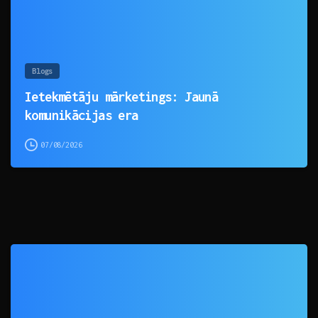
Blogs
Ietekmētāju mārketings: Jaunā
komunikācijas era
07/08/2026
0