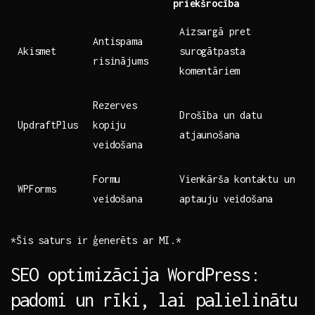
priekšrocība
Aizsargā pret
Antispama ​
Akismet
surogātpasta
risinājums
komentāriem
Rezerves
Drošība un datu
UpdraftPlus
kopiju
atjaunošana
veidošana
Formu
Vienkārša ⁣kontaktu un
WPForms
veidošana
aptauju veidošana
*Šis ⁤saturs ⁣ir ģenerēts ar MI.*
SEO ​optimizācija WordPress:
padomi ​un rīki, lai palielinātu