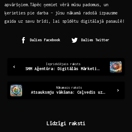
apvāršņiem.Tāpēc ņemiet​ vērā ⁢mūsu padomus, un
ķerieties pie darba – jūsu nākamā radošā izpausme
⁣gaida uz savu ‍brīdi, lai spīdētu digitālajā pasaulē!
Dalies Facebook
Dalies Twitter
Continue
Iepriekšējais raksts
SMM Aģentūra: Digitālās Mārketinga Stratēģijas Veidošana
Reading
Nākamais raksts
Atsauksmju vākšana: Ceļvedis uz kvalitātes uzlabošanu
Līdzīgi raksti