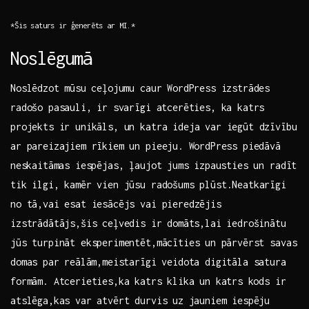
*Šis saturs ir ģenerēts ar⁣ MI.*
Noslēgumā
Noslēdzot ⁣mūsu ceļojumu caur WordPress izstrādes
radošo pasauli, ⁤ir svarīgi atcerēties, ka katrs​
projekts ir unikāls, un katra ideja var iegūt‍ dzīvību
ar pareizajiem rīkiem un pieeju.⁤ WordPress piedāvā
⁣neskaitāmas iespējas, ļaujot⁣ jums izpausties un radīt
tik ilgi, kamēr vien jūsu radošums plūst.Neatkarīgi
no tā,vai esat iesācējs vai pieredzējis
izstrādātājs,šis ceļvedis⁢ ir domāts,lai iedrošinātu
jūs turpināt eksperimentēt,mācīties⁣ un pārvērst savas
domas ‍par ⁤reālām,meistarīgi veidota digitāla satura
formām. Atcerieties,ka katrs‍ klika un ⁢katrs⁢ kods ir
atslēga,kas var atvērt durvis uz ⁤jauniem iespēju