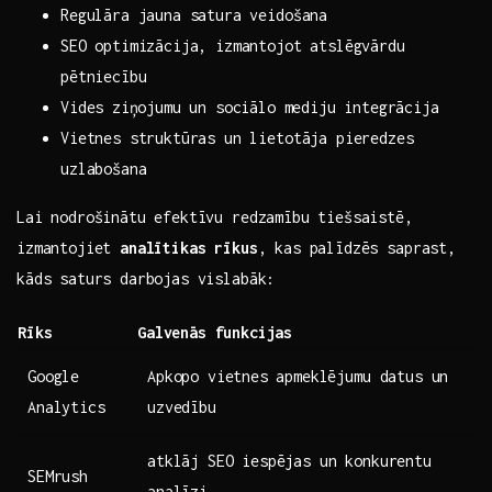
Regulāra jauna satura veidošana
SEO optimizācija, izmantojot ‌atslēgvārdu
pētniecību
Vides ⁢ziņojumu un sociālo ⁣mediju integrācija
Vietnes struktūras un lietotāja pieredzes
uzlabošana
Lai nodrošinātu efektīvu redzamību tiešsaistē,
izmantojiet
analītikas rīkus
, kas palīdzēs saprast,
kāds saturs darbojas vislabāk:
Rīks
Galvenās funkcijas
Google
Apkopo vietnes ⁤apmeklējumu datus un‌
Analytics
uzvedību
atklāj SEO iespējas un konkurentu
SEMrush
analīzi