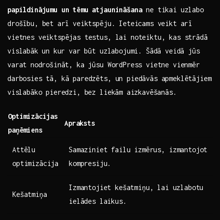
papildinājumu un tēmu atjaunināšana
ne tikai uzlabo
drošību, bet ⁢arī veiktspēju. Ieteicams veikt arī
vietnes veiktspējas testus, lai noteiktu, kas strādā
vislabāk⁤ un⁤ kur‍ var būt uzlabojumi. Šādā veidā jūs
varat⁤ nodrošināt, ka jūsu WordPress vietne vienmēr
darbosies tā, kā paredzēts, un piedāvās apmeklētājiem
⁢vislabāko pieredzi, bez liekām⁢ aizkavēšanās.
Optimizācijas
Apraksts
paņēmiens
Attēlu
Samaziniet failu izmērus, izmantojot
optimizācija
kompresiju.
Izmantojiet kešatmiņu,⁤ lai uzlabotu
Kešatmiņa
ielādes​ laikus.