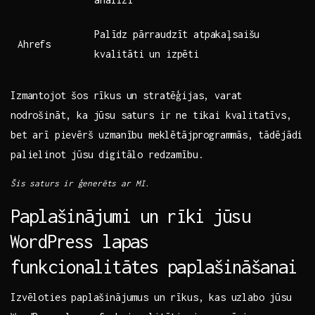
Palīdz pārraudzīt atpakaļsaišu
Ahrefs
kvalitāti un​ izpēti
Izmantojot šos rīkus un‍ stratēģijas, varat
nodrošināt,‍ ka jūsu saturs ir ne tikai kvalitatīvs,
bet arī pievērš uzmanību ⁣meklētājprogrammās, ⁤tādējādi
palielinot ​jūsu digitālo redzamību.
Šis saturs ir⁢ ģenerēts ar MI.
Paplašinājumi un ⁤rīki ​jūsu
⁤WordPress lapas
funkcionalitātes paplašināšanai
Izvēloties paplašinājumus un rīkus, kas uzlabo jūsu