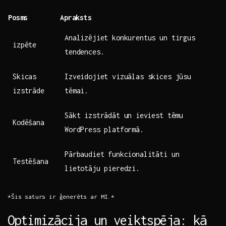
Posms
Apraksts
Analizējiet konkurentus un tirgus
izpēte
tendences.
Skicas
Izveidojiet vizuālas skices jūsu
izstrāde
tēmai.
Sākt izstrādāt un⁣ ieviest tēmu
Kodēšana
WordPress platformā.
Pārbaudiet funkcionalitāti un
Testēšana
lietotāju pieredzi.
*Šis saturs ir ģenerēts ar MI.*
Optimizācija un veiktspēja: kā