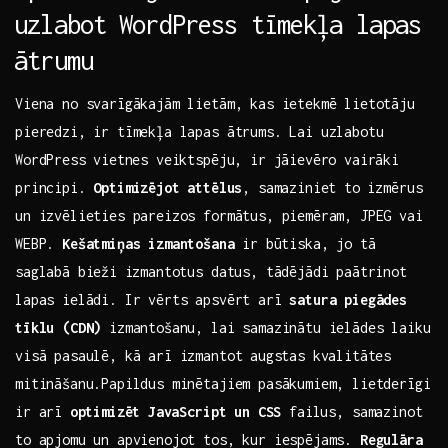
⁢uzlabot WordPress tīmekļa lapas
⁤ātrumu
Viena no svarīgākajām lietām, kas ietekmē lietotāju
pieredzi, ir tīmekļa lapas ātrums. Lai uzlabotu
WordPress⁣ vietnes veiktspēju,‌ ir jāievēro vairāki
principi.
Optimizējot ⁣attēlus
, samaziniet ⁤to ​izmērus
un izvēlieties pareizos formātus, piemēram, JPEG vai
WEBP.
Kešatmiņas izmantošana
⁤ir būtiska, ‍jo tā
saglabā bieži⁣ izmantotus datus, tādējādi paātrinot
lapas ielādi. Ir ‍vērts apsvērt arī
satura piegādes
tīklu ​(CDN)
izmantošanu, lai samazinātu ielādes laiku
visā pasaulē, kā arī izmantot ⁤augstas kvalitātes
mitināšanu.Papildus minētajiem pasākumiem, lietderīgi
ir arī⁤
optimizēt⁣ JavaScript un CSS
failus, samazinot
to apjomu un apvienojot tos, kur iespējams.​
Regulāra