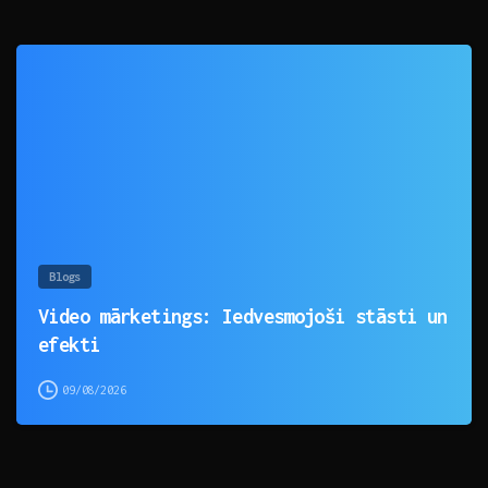
0
Blogs
Video mārketings: Iedvesmojoši stāsti un
efekti
09/08/2026