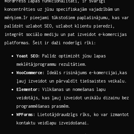
WordPress lapas funkcionalitāti, ir svarīgi
koncentrēties uz jūsu specifiskajām vajadzībām un
⁣mērķiem.Ir pieejami tūkstošiem paplašinājumu, kas var
palīdzēt uzlabot SEO, uzlabot klientu pieredzi,
integrēt sociālo mediju un pat izveidot e-komercijas‍
platformas. Šeit ir daži noderīgi rīki:
Yoast SEO:
​Palīdz⁤ optimizēt jūsu lapas
meklētājprogrammu rezultātiem.
WooCommerce:
Ideāls risinājums e-komercijai,kas
ļauj izveidot un pārvaldīt tiešsaistes veikalu.
Elementor:
Vilkšanas un nomešanas lapu
veidotājs, kas ļauj​ izveidot unikālu dizainu⁤ bez
programmēšanas prasmēm.
WPForms:
Lietotājdraudzīgs rīks, ⁣ko var izmantot⁣
kontaktu veidlapu izveidošanai.