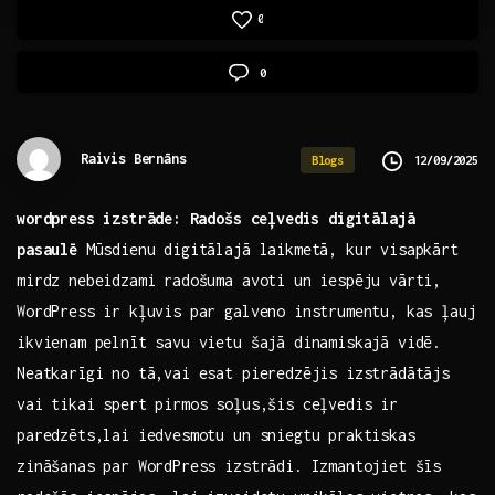
0
0
Raivis Bernāns
12/09/2025
Blogs
wordpress izstrāde: ⁣Radošs ceļvedis digitālajā⁢
pasaulē
Mūsdienu digitālajā laikmetā, kur visapkārt
mirdz nebeidzami radošuma avoti un iespēju vārti,
WordPress ir kļuvis par ​galveno instrumentu, kas ļauj
ikvienam pelnīt savu vietu šajā dinamiskajā vidē. ​
Neatkarīgi no ‍tā,vai esat‍ pieredzējis izstrādātājs
vai tikai spert pirmos soļus,šis ceļvedis ir
paredzēts,lai iedvesmotu un sniegtu praktiskas
zināšanas par WordPress izstrādi. Izmantojiet šīs