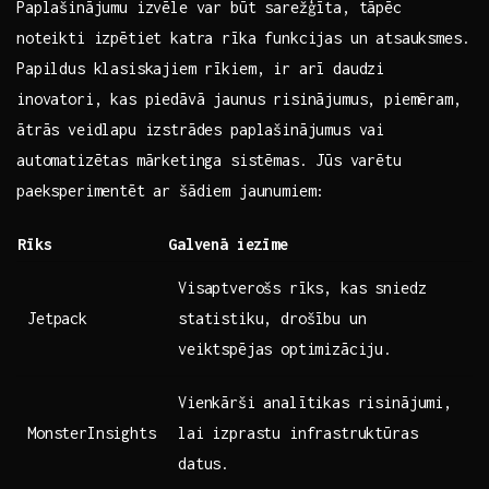
Paplašinājumu izvēle var būt sarežģīta,​ tāpēc
noteikti izpētiet katra rīka funkcijas un atsauksmes.
Papildus klasiskajiem rīkiem, ir arī daudzi
inovatori, kas piedāvā jaunus risinājumus, piemēram,
ātrās​ veidlapu izstrādes paplašinājumus vai
automatizētas mārketinga ⁤sistēmas. Jūs varētu
paeksperimentēt ar‍ šādiem jaunumiem:
Rīks
Galvenā iezīme
Visaptverošs rīks, kas sniedz
Jetpack
statistiku,​ drošību un
veiktspējas optimizāciju.
Vienkārši analītikas risinājumi,
MonsterInsights
lai izprastu infrastruktūras
datus.