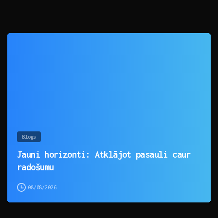
0
Blogs
Jauni horizonti: Atklājot pasauli caur
radošumu
08/08/2026