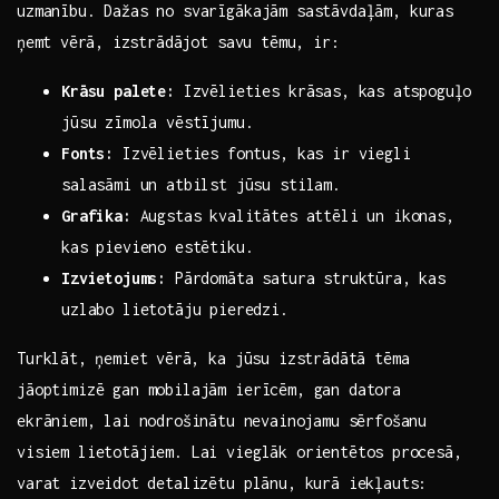
uzmanību. Dažas no svarīgākajām sastāvdaļām, kuras
⁤ņemt⁤ vērā,⁣ izstrādājot savu tēmu, ir:
Krāsu palete:
Izvēlieties krāsas, kas⁢ atspoguļo
jūsu zīmola‍ vēstījumu.
Fonts:
Izvēlieties fontus, kas ir viegli
salasāmi un atbilst jūsu stilam.
Grafika:
Augstas kvalitātes attēli un ikonas,
kas pievieno estētiku.
Izvietojums:
Pārdomāta satura struktūra, kas
uzlabo lietotāju pieredzi.
Turklāt,⁢ ņemiet ⁣vērā, ka jūsu izstrādātā tēma
‍jāoptimizē gan mobilajām ierīcēm, ​gan datora
ekrāniem, ⁢lai nodrošinātu⁤ nevainojamu sērfošanu
visiem lietotājiem. Lai vieglāk​ orientētos ⁣procesā,
varat izveidot⁣ detalizētu plānu, kurā iekļauts: