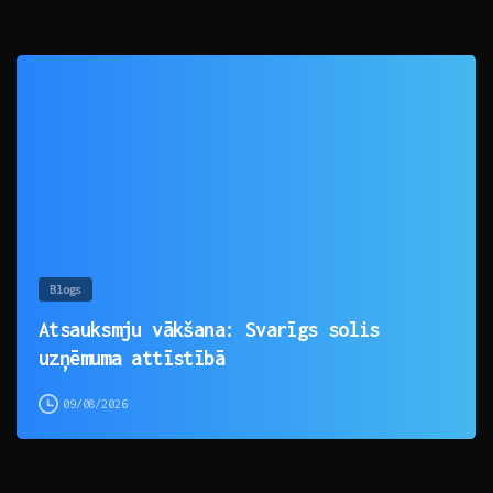
0
Blogs
Atsauksmju vākšana: Svarīgs solis
uzņēmuma attīstībā
09/08/2026