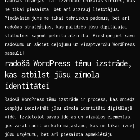
radošās iespējas, ‌lai izveidotu unikālas ⁣vietnes, kas
‌ne tikai piesaista, bet arī⁣ aizrauj‌ lietotājus.‌
Piedāvāsim jums ne⁤ tikai tehniskus padomus, bet⁢ arī
radošas stratēģijas, kas palīdzēs jūsu digitālajai
⁣klātbūtnei saņemt pelnīto atzinību. Pieslīpējiet savu
radošumu un sāciet ceļojumu uz visaptverošu WordPress
pasauli!
radošā WordPress tēmu izstrāde,
kas atbilst jūsu zīmola
identitātei
Radošā WordPress tēmu izstrāde ir process, kas⁣ sniedz‌
iespēju iedzīvināt jūsu zīmola identitāti digitālajā
vidē. Izvietojot savas idejas un vizuālos elementus,
jūs varat radīt ‍unikālu mājaslapu, kas ne tikai izceļ
⁢jūsu ⁣uzņēmumu, bet arī piesaista‌ apmeklētāju