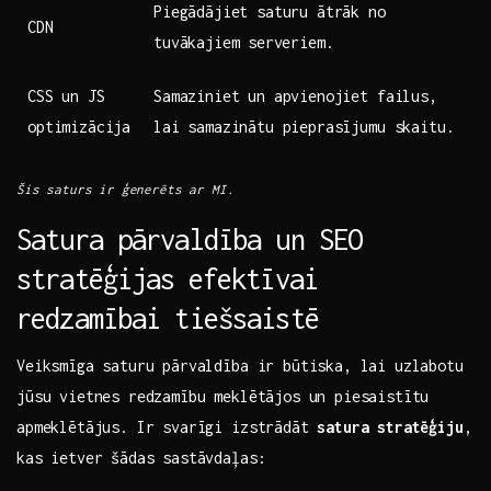
Piegādājiet saturu ātrāk no
CDN
tuvākajiem ⁤serveriem.
CSS un JS
Samaziniet un apvienojiet failus,⁣
optimizācija
lai samazinātu pieprasījumu skaitu.
Šis saturs ir ģenerēts ar MI.
Satura pārvaldība un SEO
stratēģijas ⁤efektīvai
redzamībai tiešsaistē
Veiksmīga saturu pārvaldība ir būtiska, lai uzlabotu
jūsu vietnes redzamību meklētājos‍ un piesaistītu​
apmeklētājus. Ir svarīgi ​izstrādāt
satura stratēģiju
,
kas ietver šādas sastāvdaļas: