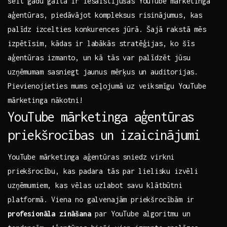
šeit gadu gaitā ir iesaistījušās‌ YouTube⁢ mārketinga​
aģentūras, piedāvājot kompleksus‍ risinājumus,‍ kas
palīdz⁢ izcelties konkurences​ jūrā. Šajā rakstā mēs
izpētīsim, kādas ir labākās‍ stratēģijas, ko šīs
aģentūras izmanto, un kā tās var palīdzēt jūsu⁢
uzņēmumam ⁣sasniegt jaunus mērķus un auditorijas.
Pievienojieties mums ceļojumā uz⁢ veiksmīgu ⁣YouTube
mārketinga nākotni!
YouTube mārketinga aģentūras
priekšrocības⁤ un izaicinājumi
YouTube mārketinga aģentūras ‍sniedz virkni
priekšrocību, kas padara⁢ tās ⁢par lielisku izvēli
uzņēmumiem, kas vēlas uzlabot​ savu ⁣klātbūtni
platformā. Viena no galvenajām priekšrocībām⁤ ir ​
profesionāla zināšana
par YouTube algoritmu⁤ un⁤