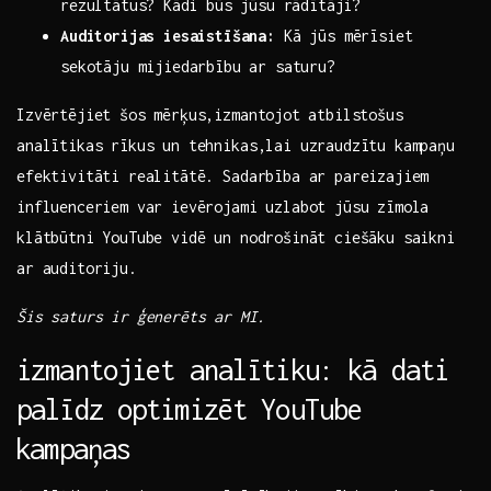
rezultātus? ⁤Kādi būs ​jūsu⁣ rādītāji?
Auditorijas​ iesaistīšana:
Kā jūs mērīsiet
sekotāju mijiedarbību⁣ ar saturu?
Izvērtējiet šos ‌mērķus,izmantojot ⁤atbilstošus
analītikas rīkus un tehnikas,lai uzraudzītu‍ kampaņu
efektivitāti ​realitātē. Sadarbība ar pareizajiem
influenceriem var ievērojami uzlabot jūsu zīmola
klātbūtni YouTube vidē un nodrošināt ​ciešāku saikni
ar auditoriju.
Šis saturs ir ģenerēts⁣ ar MI.
izmantojiet analītiku: kā dati⁣
palīdz optimizēt YouTube
⁢kampaņas