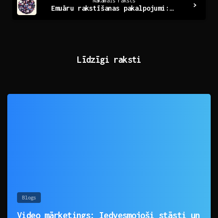
Nākamais raksts
Emuāru rakstīšanas pakalpojumi: Kvalitāte un radošums
Līdzīgi raksti
0
Blogs
Video mārketings: Iedvesmojoši stāsti un