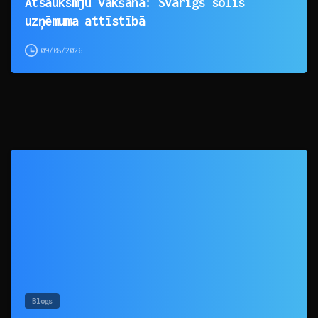
Atsauksmju vākšana: Svarīgs solis
uzņēmuma attīstībā
09/08/2026
0
Blogs