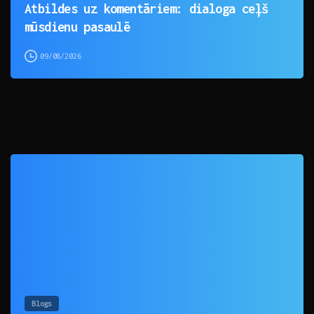
Atbildes uz komentāriem: dialoga ceļš
mūsdienu pasaulē
09/08/2026
0
Blogs