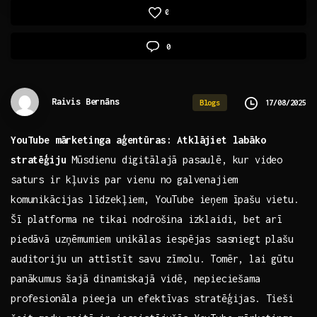
0
0
Raivis Bernāns
17/08/2025
Blogs
YouTube mārketinga ‍aģentūras: ‌Atklājiet labāko
stratēģiju
Mūsdienu digitālajā‌ pasaulē, ​kur video
‌saturs ir ⁢kļuvis par vienu no galvenajiem
‍komunikācijas līdzekļiem, YouTube ieņem īpašu vietu.
Šī platforma ne tikai⁢ nodrošina izklaidi,⁣ bet arī
piedāvā uzņēmumiem ⁣unikālas iespējas sasniegt plašu
auditoriju un attīstīt‌ savu‍ zīmolu. Tomēr, lai gūtu
panākumus šajā⁣ dinamiskajā vidē, nepieciešama
profesionāla ‍pieeja un efektīvas stratēģijas. Tieši