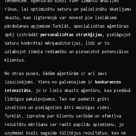
tendencēm. Aģentūras bieži vien izmanto ‌analīzes
rīkus, lai ‌optimizētu saturu un palielinātu skatījumu
skaitu,​ kas⁣ ilgtermiņā var ‍novest​ pie ⁢lielākiem⁣
pārdošanas apjomiem.Turklāt, specializētas ⁢aģentūras
spēj izstrādāt
personalizētas stratēģijas
, pielāgojot
saturu konkrētai mērķauditorijai, līdz​ ar⁢ to
uzlabojot zīmola redzamību ‍un piesaistot potenciālos
klientus.
No ‍otras puses, šādām‍ aģentūrām ⁢ir arī savi
izaicinājumi. ⁣Viens ⁣no galvenajiem ir​
konkurences ​
intensitāte
,⁢ jo ir liels skaits⁤ aģentūru, kas piedāvā
līdzīgus pakalpojumus. Tas ‌var padarīt grūti
izcelties un pielāgoties ātri⁢ mainīgai⁤ videi.
Turklāt, izpratne⁣ par klientu ⁤cerībām ⁤un efektīva⁤
rezultātu mērīšana var radīt papildu‍ spiedienu, jo
uzņēmumi bieži⁤ sagaida tūlītējus rezultātus, kas ne