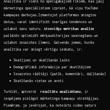
Analītika ir viens no spēcīgākajiem rīkiem, kas ļauj
mārketinga speciālistiem izprast,‍ kā‌ viņu‍ YouTube
kampaņas darbojas.Izmantojot platformas sniegtos‌
datus,⁣ varat identificēt ⁤svarīgas⁣ tendences un
uzlabot savu⁤ saturu.
Atsevišķu metrikas analīze
palīdzēs optimizēt mērķauditorijas ⁢sasniegšanu un
⁣uzlabot ‍iesaistes līmeni. ⁢Galvenās jomas, kurās⁢
analītika⁣ var sniegt vērtīgu‌ ieskatu, ir:
Skatījumi un skatīšanās laiks
Demogrāfiskā ⁢informācija par skatītājiem
Iesaistes rādītāji ⁤(patīk, komentāri, dalīšanās)
Skatīšanās vietas un avoti
Turklāt,‌ aptverot ‍
rezultātu ‍analizēšanu
, ir
iespējams pielāgot mārketinga kampaņu ⁤stratēģijas.⁤
Piemēram, ja ievērojat, ka⁣ noteikts video⁢ saturs