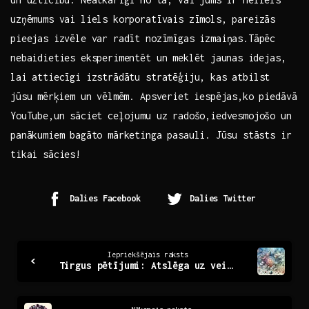
uzņēmums vai liels korporatīvais zīmols, pareizās
pieejas izvēle var radīt nozīmīgas izmaiņas.Tāpēc
nebaidieties eksperimentēt un meklēt ⁣jaunas⁢ idejas,
‍lai attiecīgi izstrādātu stratēģiju, kas ​atbilst​
jūsu⁣ mērķiem‌ un vēlmēm.‌ Apsveriet iespējas,ko piedāvā
‌YouTube,un ​sāciet ceļojumu uz ‍radošo,iedvesmojošo ⁣un
‌panākumiem ‍bagāto mārketinga ​pasauli. ⁢Jūsu ​stāsts ir
tikai sācies!
Dalies Facebook
Dalies Twitter
Continue
Iepriekšējais raksts
Tirgus pētījumi: Atslēga uz veiksmīgu uzņēmējdarbību
Reading