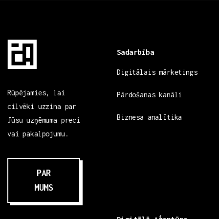
Sadarbība
Digitālais mārketings
Rūpējamies, lai
Pārdošanas kanāli
cilvēki uzzina par
Biznesa analītika
Jūsu uzņēmuma preci
vai pakalpojumu.
PAR
MUMS
Digitālā Aģentūra