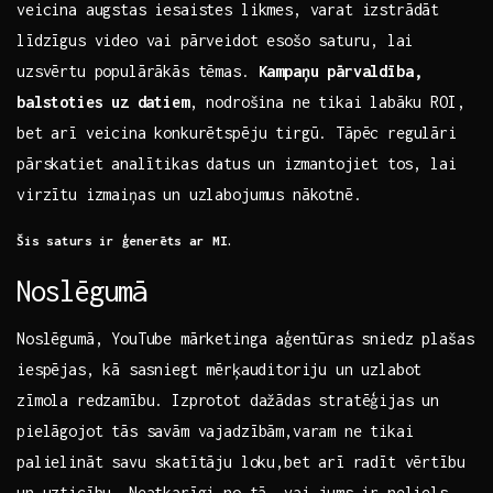
veicina ‍augstas iesaistes likmes, varat izstrādāt
līdzīgus video vai pārveidot esošo ⁢saturu, ⁤lai
uzsvērtu populārākās‌ tēmas.
Kampaņu pārvaldība,
balstoties uz⁤ datiem
, nodrošina ne tikai labāku ROI,⁢
bet arī veicina ‍konkurētspēju tirgū. Tāpēc regulāri
pārskatiet ⁣analītikas datus ⁢un‌ izmantojiet tos, lai
virzītu ‍izmaiņas un uzlabojumus nākotnē.
Šis ‌saturs⁢ ir ģenerēts ar MI.
Noslēgumā
Noslēgumā, YouTube ‌mārketinga aģentūras⁣ sniedz plašas
iespējas, ‌kā ⁢sasniegt mērķauditoriju un uzlabot⁣
zīmola redzamību. Izprotot​ dažādas stratēģijas un
pielāgojot​ tās ​savām vajadzībām,varam ⁢ne tikai
palielināt savu skatītāju⁢ loku,bet ‌arī radīt vērtību
un uzticību.‌ Neatkarīgi no ⁣tā, vai jums ir neliels⁢