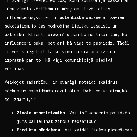
ir svarīgi‌ izvēlēties​ tos, kuru auditorija ⁤saskan ar​
jūsu zīmola vērtībām un ‌mērķiem. ‍Izvēlieties
⁢influencerus,kuriem ‌ir
autentiska saikne
ar​ saviem​
sekotājiem,jo tas nodrošina lielāku iesaisti un
uzticību. klienti ​pievērš uzmanību ne tikai ‌tam, ko
influenceri saka, ⁣bet arī kā viņi to pasniedz. Tādēļ‍
ir⁤ vērts ieguldīt laiku viņu satura​ analīzē un
izpratnē par to, kā viņi komunikācijā piedāvā⁢
vērtības.
Veidojot sadarbību, ir svarīgi noteikt skaidrus
mērķus⁣ un sagaidāmās rezultātus. ⁤Daži no veidiem,kā
to izdarīt,ir:
Zīmola ​atpazīstamība:
Vai influenceris palīdzēs
‍jums palielināt zīmola⁢ redzamību?
Produktu pārdošana:
‍Vai gaidāt tiešos ⁣pārdošanas