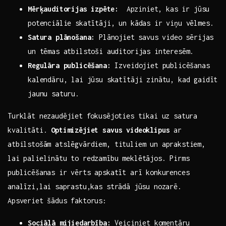
Mērķauditorijas⁢ izpēte:
⁤ Apziniet, kas ir jūsu‌
potenciālie skatītāji,​ un ​kādas ir viņu vēlmes.
Satura plānošana:
Plānojiet⁢ savus video sērijas
un‌ tēmas atbilstoši auditorijas interesēm.
Regulāra publicēšana:
Izveidojiet publicēšanas
kalendāru, lai jūsu skatītāji zinātu, kad gaidīt
jaunu saturu.
Turklāt nezaudējiet ⁣fokusējoties tikai uz satura
kvalitāti.
Optimizējiet savus videoklipus
‍ar
atbilstošām atslēgvārdiem, tituliem un aprakstiem,
lai palielinātu to redzamību meklētājos. Pirms
‍publicēšanas ir⁤ vērts apskatīt arī ​konkurences
‍analīzi,lai⁣ saprastu,kas strādā jūsu ‍nozarē.⁤
Apsveriet šādus faktorus:
Sociālā mijiedarbība:
⁣Veiciniet komentāru