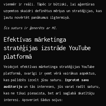
vienmēr ⁣ir reāli. ⁤Tāpēc ir būtiski, ​lai aģentūras
⁣uzņemtos ⁤skaidri definētus⁢ mērķus ⁢un stratēģijas,⁣ kas
ļautu novērtēt panākumus ilgtermiņā.
Šis saturs ⁤ir ģenerēts ar MI.
Efektīvas mārketinga
stratēģijas‍ izstrāde YouTube
platformā
Veidojot efektīvas mārketinga stratēģijas YouTube
platformā, svarīgi ir ņemt⁤ vērā⁢ vairākus aspektus,
kas⁢ palīdzēs izcelt jūsu saturu.
Izprotot ⁤savu ​
auditoriju
un ​tās ⁣intereses, jūs varat radīt saturu,
kas ne tikai piesaista, ‌bet arī saglabā skatītāju
⁤interesi. Apsveriet ⁤šādus ⁢soļus: