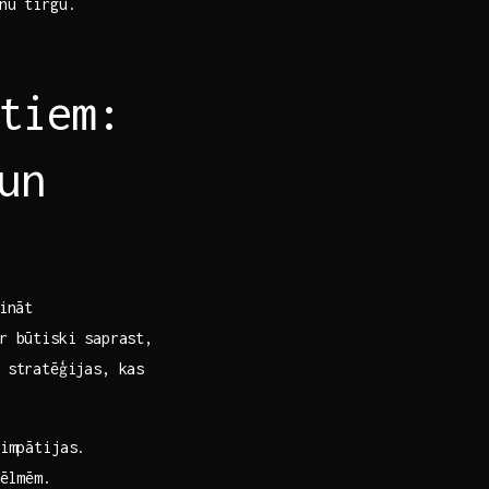
nu tirgū.
tiem:
un
ināt
ir būtiski saprast,
a stratēģijas, kas
impātijas.
vēlmēm.