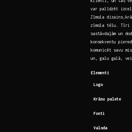
klienti, un tas ve
‌var⁤ palīdzēt izc
‌Zīmola dizains,kr
zīmola tēlu. Tīri
sastāvdaļām un dod
konsekventu piered
komunicēt‍ savu mi
un, galu galā, vei
Elementi
Logo
Krāsu palete
Fonti
Valoda