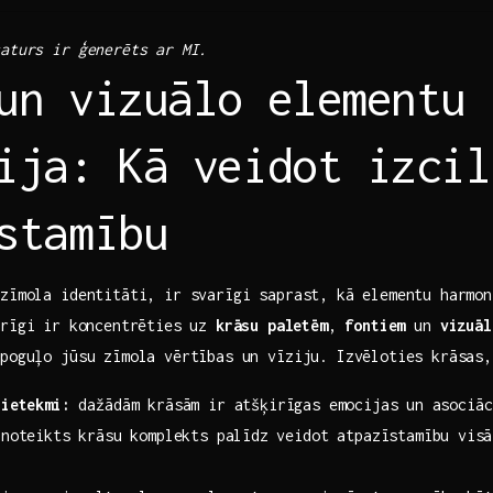
aturs ir ģenerēts ‌ar ‍MI.
un vizuālo elementu
ija: Kā veidot izcil
stamību
​zīmola identitāti, ir svarīgi saprast, kā elementu harmon
arīgi ir ⁢koncentrēties uz
krāsu ⁤paletēm
,
fontiem
un
vizuāl
spoguļo jūsu zīmola vērtības un vīziju. Izvēloties krāsas,
 ietekmi:
dažādām krāsām ir atšķirīgas⁤ emocijas ⁤un asociā
noteikts krāsu⁤ komplekts palīdz⁤ veidot atpazīstamību⁣ vis