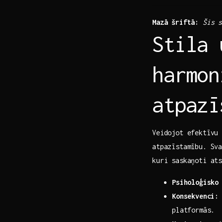
Mazā šriftā:
Šis s
Stila 
harmon
atpazī
Veidojot efektīvu 
atpazīstamību. Sv
kuri​ saskaņoti at
Psiholoģisko
Konsekvenci:
platformās.