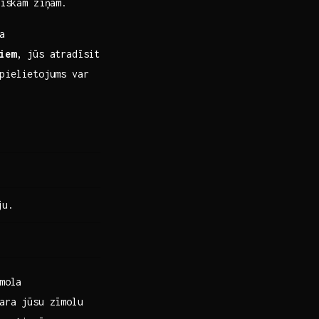
iskām ziņām.
a
iem
, jūs atradīsit
 pielietojums var
ju.
mola
ara jūsu zīmolu