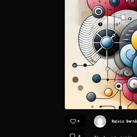
Raivis Bernā
0
0