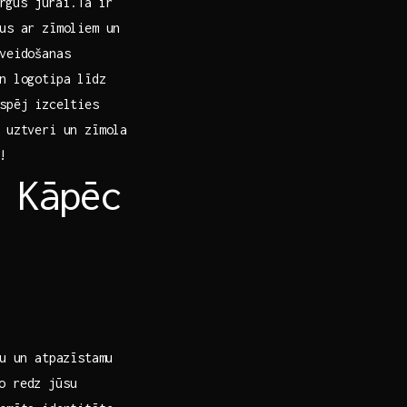
irgus jūrai.Tā ir
jus ar zīmoliem un
veidošanas⁢
n logotipa līdz
​spēj izcelties
 uztveri un zīmola
!
: Kāpēc
ru un atpazīstamu
 ⁤redz‌ jūsu⁤