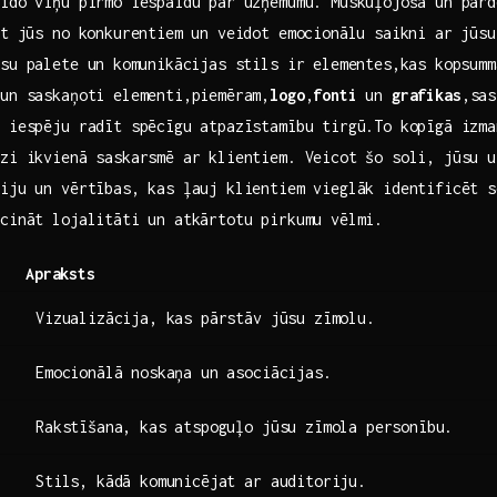
ido viņu‍ pirmo iespaidu par uzņēmumu. Muskuļojoša un pār
elt jūs no konkurentiem un veidot emocionālu saikni ar jūs
āsu palete un⁤ komunikācijas stils ‌ir elementes,kas kopsumm
 un saskaņoti elementi,piemēram,
logo
,
fonti
un
grafikas
,sas
 iespēju radīt spēcīgu atpazīstamību tirgū.To ‍kopīgā izm
zi ikvienā saskarsmē ar klientiem.​ Veicot​ šo soli, jūsu​ 
siju un vērtības, kas ļauj klientiem vieglāk identificēt s
cināt lojalitāti un​ atkārtotu pirkumu vēlmi.
Apraksts
Vizualizācija, kas pārstāv jūsu zīmolu.
Emocionālā noskaņa un asociācijas.
Rakstīšana, kas atspoguļo jūsu zīmola‌ personību.
Stils, kādā komunicējat ar auditoriju.