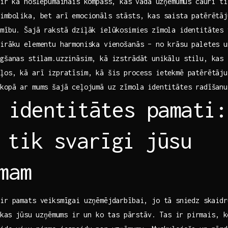
⁢ir kā noslēpumainais kompass, kas⁤ vada uzņēmumus cauri ⁣t
simbolika, bet arī emocionāls stāsts, kas saista patērētā
amību. Šajā rakstā dziļāk ielūkosimies zīmola identitātes 
airāku elementu harmoniska vienošanās – no krāsu paletes u
gšanas stilam.uzzināsim, kā izstrādāt unikālu stilu, kas 
kļos, kā arī izpratīsim, kā šis process ietekmē patērētāju
kopā ‌ar mums šajā ceļojumā uz‌ zīmola identitātes radīšanu
 ‍identitātes pamati
r tik svarīgi jūsu
mam
r‌ pamats ​veiksmīgai uzņēmējdarbībai, jo tā ⁢sniedz skaid
 kas jūsu uzņēmums⁣ ir un ko tas pārstāv. Tas ‌ir⁣ pirmais,​ ko