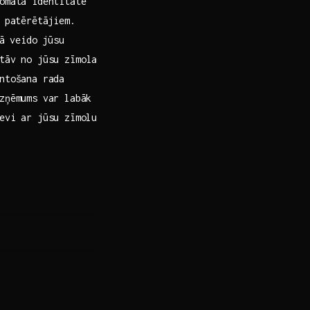
domāta identitāte
u patērētājiem.
ā ⁤veido jūsu
tāv no jūsu zīmola
antošana rada
uzņēmums var labāk
evi ar jūsu zīmolu‌