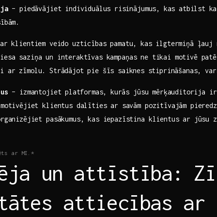
ija
– piedāvājiet individuālus⁢ risinājumus, ⁤kas atbilst ⁣ka
sībām.
ar⁢ klientiem veido uzticības pamatu, kas ilgtermiņā ļauj n
tiesa saziņa un interaktīvas‌ kampaņas ne tikai‍ motivē patē
i ar zīmolu. Strādājot pie šīs⁤ saiknes ⁤stiprināšanas, va
lus
– izmantojiet ⁣platformas, ⁣kurās jūsu mērķauditorija i
motivējiet klientus dalīties ar ‌savām pozitīvajām pieredz
organizējiet pasākumus, kas iepazīstina klientus ar jūsu z
ēts ar MI.*
ēja un ‌attīstība: Z
tātes attiecības ar