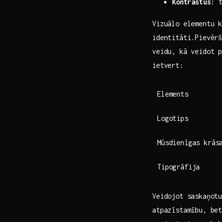
Kontrastus:
t
Vizuālo elementu k
identitāti.Pievēr
veidu, kā‌ veidot 
ietvert:
Elements
Logotips
Mūsdienīgas krās
Tipogrāfija
Veidojot saskaņotu
atpazīstamību, be