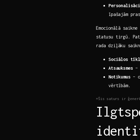
Personalisāc
īpašajām pra
Emocionālā saikne 
statusu tirgū. ‌Pa
rada dziļāku saikn
Sociālos tīk
Atsauksmes
– 
Notikumus
–​ 
vērtībām.
*Šis⁣ saturs ir ģener
Ilgtsp
identi