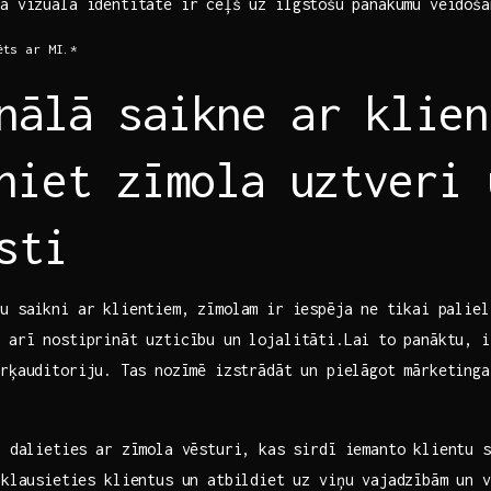
a vizuālā identitāte ir ceļš uz ilgstošu⁤ panākumu veidoša
ēts ar MI.*
nālā saikne ar klien
iniet ​zīmola uztveri 
sti
u saikni ar klientiem, zīmolam ir ⁤iespēja⁢ ne tikai paliel
 arī nostiprināt uzticību un lojalitāti.Lai to⁢ panāktu, 
rķauditoriju. ⁣Tas nozīmē izstrādāt un pielāgot mārketing
– dalieties ar zīmola vēsturi, kas sirdī iemanto klientu s
​ klausieties klientus ‌un atbildiet uz viņu vajadzībām un 