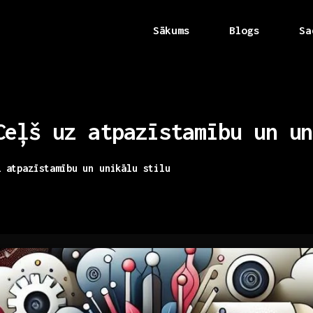
Sākums
Blogs
Sa
Ceļš
uz
atpazīstamību
un
un
z atpazīstamību un unikālu stilu