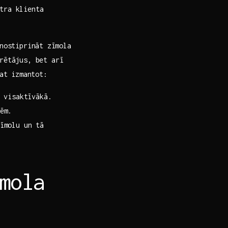
tra⁣ klienta
ostiprināt⁤ zīmola⁤
rētājus, bet arī‍
rat izmantot:
r visaktīvākā.
ēm.
īmolu un tā
īmola