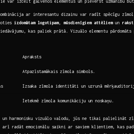
ie var izcelt galvenos elementus un pievērst uzmanību būt
ombinācija ar interesantu dizainu var‍ radīt spēcīgu zīmol
šoties
izdomātam​ logotipam
,
mūsdienīgiem attēliem
un
rakst
piedāvājumu, kas paliek prātā. Vizuālo elementu pārdomāts
Apraksts
Atpazīstamākais zīmola simbols.
as
Izsaka zīmola identitāti ​un uzrunā mērķauditori
Ietekmē zīmola‍ komunikāciju un ⁣noskaņu.
 un harmonisku vizuālo valodu,⁢ jūs ‌ne tikai palielināt zī
t arī radāt emocionālu saikni ar saviem klientiem, kas pad