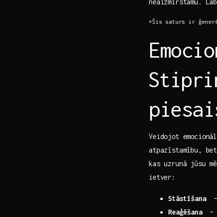
neaizmirstamu. Lab
*Šis saturs ir ģener
Emocio
⁣Stipr
piesai
Veidojot emocionāl
atpazīstamību, bet
kas uzrunā jūsu mē
ietver:
Stāstīšana
‌ 
Reaģēšana
‌ –