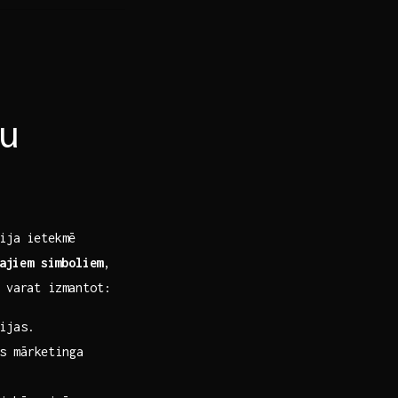
u
ija ietekmē
ajiem simboliem
,
 ‍varat izmantot:
cijas.
ās mārketinga