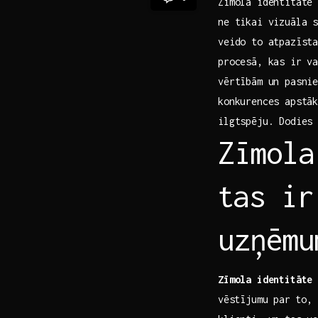
Zīmola identitāte 
ne tikai vizuāla‍ 
veido ‍to atpazīst
procesā, kas ir v
vērtībām un pasnie
konkurences apstā
ilgtspēju. Dodies 
Zīmola
⁣tas i
uzņēmu
Zīmola identitāte
i
⁣vēstījumu⁢ par​ to,