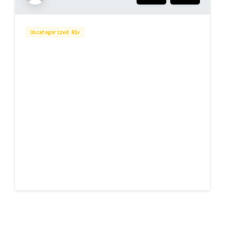
Uncategorized @lv
SEO Raksti: Ceļš uz Digitālo
Redzamību un Panākumiem
SEO raksti ir efektīvs līdzeklis, lai
uzlabotu digitālo redzamību un sasniegtu
panākumus. Tie palīdz piesaistīt
mērķauditoriju, veidojot kvalitatīvu saturu,
kas ir optimizēts meklētājprogrammatūrai.
Sāciet ceļu uz digitālo izaugsmi jau šodien!
Lasīt vairāk
03/09/2025