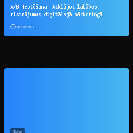
A/B Testēšana: Atklājot labākos
risinājumus digitālajā mārketingā
07/08/2026
0
Blogs