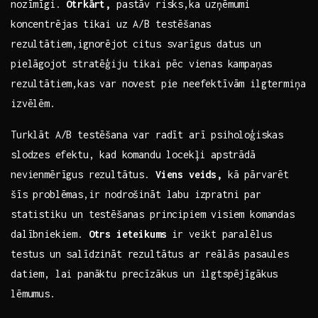
nozīmīgi.
Otrkārt,
pastāv ‍risks,ka uzņēmumi
koncentrējas tikai uz A/B testēšanas
rezultātiem,ignorējot citus svarīgus​ datus un
pielāgojot⁣ stratēģiju tikai pēc vienas kampaņas
rezultātiem,kas var novest pie neefektīvām ilgtermiņa
izvēlēm.
Turklāt A/B testēšana‍ var radīt ‍arī‍ psiholoģiskas
slodzes⁢ efektu, ‌kad komandu locekļi apstrādā
nevienmērīgus rezultātus.
Viens veids,
‌kā pārvarēt
šīs problēmas,ir nodrošināt labu izpratni‌ par
‍statistiku un testēšanas principiem visiem ‌komandas
dalībniekiem.
Otrs ‍ieteikums
ir veikt ⁤paralēlus
testus un salīdzināt rezultātus ‌ar reālās pasaules
datiem, lai panāktu precīzākus ​un ilgtspējīgākus
lēmumus.