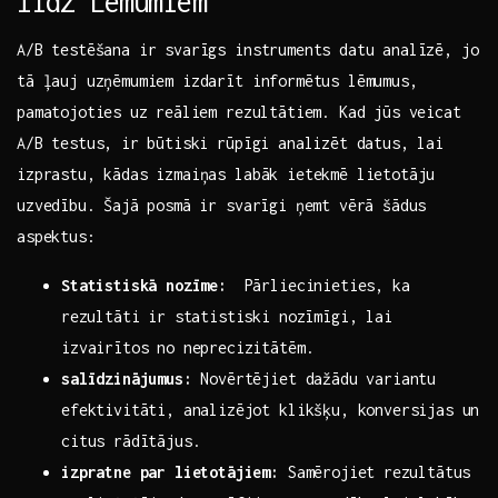
līdz Lēmumiem
A/B testēšana ir svarīgs instruments datu analīzē, jo
tā ļauj‍ uzņēmumiem izdarīt informētus lēmumus,
pamatojoties ⁣uz reāliem rezultātiem. Kad jūs veicat
A/B testus, ir ⁤būtiski rūpīgi ‌analizēt datus, lai
izprastu, ‍kādas izmaiņas labāk ietekmē lietotāju
‍uzvedību. Šajā⁤ posmā ir svarīgi ​ņemt vērā šādus
aspektus:
Statistiskā ​nozīme:
​ Pārliecinieties,⁤ ka
⁣rezultāti ir ​statistiski nozīmīgi, lai
‍izvairītos no neprecizitātēm.
salīdzinājumus:
Novērtējiet dažādu variantu ​
efektivitāti, analizējot klikšķu, konversijas un
citus rādītājus.
izpratne par lietotājiem:
Samērojiet ⁢rezultātus