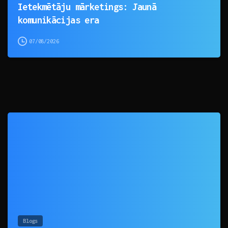
Ietekmētāju mārketings: Jaunā
komunikācijas era
07/08/2026
0
Blogs