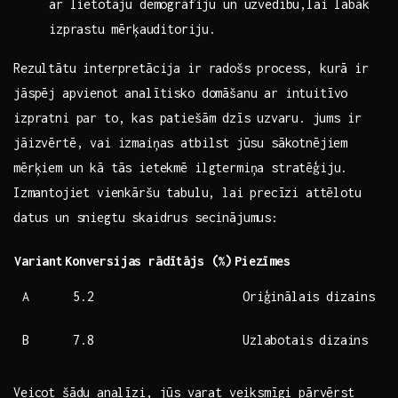
ar lietotāju demogrāfiju ‍un uzvedību,lai labāk
‍izprastu ⁤mērķauditoriju.
Rezultātu interpretācija ‍ir radošs process, kurā ir⁣
jāspēj apvienot analītisko domāšanu ar intuitīvo
izpratni par to, kas patiešām ⁣dzīs ⁢uzvaru.⁢ jums ⁤ir
jāizvērtē, vai izmaiņas atbilst ⁢jūsu sākotnējiem
mērķiem un kā tās ietekmē ilgtermiņa‍ stratēģiju.
⁤Izmantojiet vienkāršu tabulu,⁣ lai precīzi attēlotu ​
datus un​ sniegtu skaidrus secinājumus:
Variant
Konversijas ​rādītājs (%)
Piezīmes
A
5.2
Oriģinālais dizains
B
7.8
Uzlabotais dizains
Veicot šādu⁤ analīzi,⁢ jūs varat veiksmīgi pārvērst