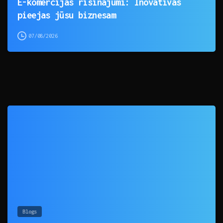
E-komercijas risinājumi: Inovatīvas
pieejas jūsu biznesam
07/08/2026
0
Blogs