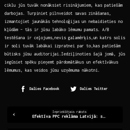
ciklu⁢ jūs tuvāk ⁢nonāksiet ⁣risinājumiem, kas patiešām
⁣darbojas.​ Turpiniet ⁣pilnveidot⁢ savas ‍zināšanas,
izmantojiet ⁣jaunākās‌ tehnoloģijas un‍ nebaidieties no⁢
kļūdām – tās ir jūsu labāko lēmumu pamats. A/B
testēšana ⁤ir ceļojums,nevis galamērķis,un katrs ‍solis
ir ‌soli tuvāk⁤ labākai‍ izpratnei par to,kas patiešām
būtisks jūsu auditorijai.Iedziļinoties šajā jomā, jūs
iegūsiet⁣ spēku pieņemt ⁤pārdomātākus ‌un efektīvākus
lēmumus, kas veidos jūsu uzņēmuma nākotni.
Dalies Facebook
Dalies Twitter
Continue
Iepriekšējais raksts
Efektīva PPC reklāma Latvijā: stratēģijas un iespējas
Reading