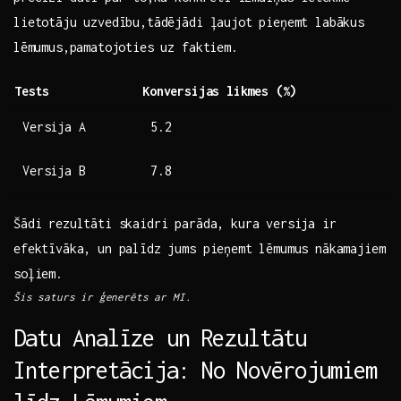
lietotāju uzvedību,tādējādi ļaujot pieņemt labākus
⁤lēmumus,pamatojoties uz faktiem.
Tests
Konversijas ⁣likmes (%)
Versija A
5.2
Versija B
7.8
Šādi rezultāti skaidri parāda, kura versija ir
efektīvāka, un‌ palīdz​ jums pieņemt lēmumus nākamajiem
soļiem.
Šis saturs ir ģenerēts ar MI.
Datu Analīze un⁤ Rezultātu
Interpretācija: No ⁤Novērojumiem