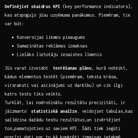
Definējiet skaidrus ‌KPI
(key​ performance ⁣indicators),
⁣kas atspoguļo​ jūsu uzņēmuma ‌panākumus. Piemēram, tie
‍var būt:‍
Konversijas likmes pieaugums
Samazinātas reklāmas izmaksas
Lielāks lietotāju iesaistes ​līmenis
Jūs varat​ izveidot ⁣
testēšanas ⁣plānu
, kurā noteikt,
kādus elementus testēt (piemēram,⁢ teksta krāsa,
virsraksti vai aicinājumi uz darbību) un cik ilgi
katrs ‍tests tiks veikts.
Turklāt,⁤ lai nodrošinātu rezultātu precizitāti, ir
jāizmanto ⁢
statistiskā⁢ analīze
. veidojiet tabulas,kas‌
salīdzina‍ dažādu testu ⁣rezultātus,un izvērtējiet
tos,pamatojoties uz saviem KPI.⁤ Šādi tiek ⁢iegūti
precīzi dati⁤ par to,kā⁢ konkrēti izmaiņas ietekmē