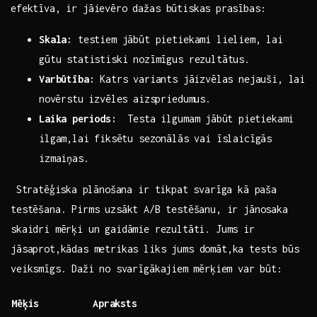
efektīva, ir jāievēro dažas būtiskas⁢ prasības:
Skala:
testiem jābūt pietiekami lieliem, lai
gūtu statistiski nozīmīgus rezultātus.
Varbūtība:
Katrs‌ variants ⁣jāizvēlas ​nejauši, lai
⁣novērstu izvēles aizspriedumus.
Laika periods:
​ Testa ilgumam ⁢jābūt⁢ pietiekami
ilgam,lai ⁤fiksētu‍ sezonālās‌ vai​ īslaicīgās⁢
izmaiņas.
⁤ Stratēģiska⁤ plānošana ir tikpat svarīga kā paša
testēšana. Pirms uzsākt A/B ⁣testēšanu, ir jānosaka
skaidri mērķi un gaidāmie ⁣rezultāti.‍ Jums ir
jāsaprot,kādas metrikas ‍liks ‍jums domāt,ka tests⁤ būs​
veiksmīgs. ⁤Daži no ‍svarīgākajiem⁤ mērķiem var būt:
Mēķis
Apraksts