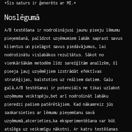
*Šis‌ saturs ir ​ģenerēts ar‍ MI.*
Noslēgumā
A/B testēšana ir nodrošinājusi​ jaunu pieeju ⁤lēmumu
pieņemšanā, palīdzot uzņēmumiem labāk saprast savus
klientus un pielāgot savus piedāvājumus, lai
nodrošinātu‌ vislabākos rezultātus. Sākot no
vienkāršākām metodēm​ līdz sarežģītām analīzēm, šī
pieeja ļauj uzņēmējiem izstrādāt efektīvas
stratēģijas, ‌balstoties ⁢uz reāliem datiem. Galu
galā,A/B testēšanai ir potenciāls ne⁤ tikai ‍uzlabot
uzņēmuma veiktspēju,bet⁢ arī nodrošināt labāku
pieredzi⁢ pašiem patērētājiem. Kad nākamreiz jūs
saskarsieties ar lēmumu pieņemšanu savā
uzņēmumā,atcerieties,ka eksperimentēšana var būt
atslēga ‍uz veiksmīgu nākotni. Ar katru testēšanas‌