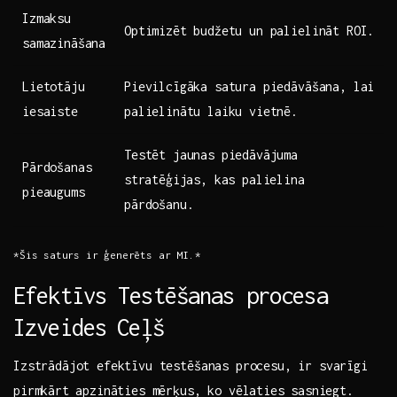
Izmaksu
Optimizēt budžetu un palielināt‌ ROI.
samazināšana
Lietotāju
Pievilcīgāka satura piedāvāšana, lai
iesaiste
palielinātu laiku vietnē.
Testēt jaunas piedāvājuma
Pārdošanas
⁣stratēģijas, kas palielina
pieaugums
pārdošanu.
*Šis ⁣saturs⁣ ir ģenerēts ar MI.*
Efektīvs Testēšanas procesa
Izveides⁢ Ceļš
Izstrādājot efektīvu testēšanas procesu, ir svarīgi
pirmkārt ⁤apzināties mērķus, ko vēlaties⁤ sasniegt.