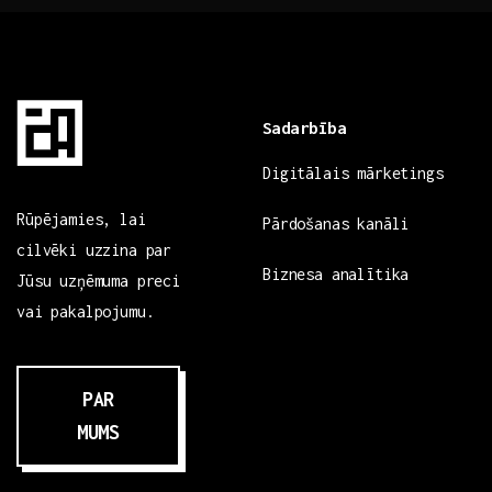
Sadarbība
Digitālais mārketings
Rūpējamies, lai
Pārdošanas kanāli
cilvēki uzzina par
Biznesa analītika
Jūsu uzņēmuma preci
vai pakalpojumu.
PAR
MUMS