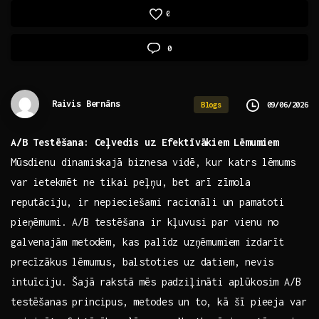
0
0
Raivis Bernāns
09/06/2026
Blogs
A/B Testēšana: Ceļvedis uz Efektīvākiem⁢ Lēmumiem
Mūsdienu dinamiskajā biznesa vidē, kur katrs lēmums
var ⁤ietekmēt ne tikai peļņu, ‍bet arī zīmola
reputāciju,⁢ ir ⁣nepieciešami racionāli ‍un pamatoti
pieņēmumi. A/B testēšana ir kļuvusi par‍ vienu no
galvenajām metodēm, kas palīdz ⁢uzņēmumiem izdarīt
precīzākus lēmumus, balstoties‌ uz​ datiem, nevis
intuīciju. Šajā rakstā mēs padziļināti ​aplūkosim A/B
testēšanas principus, ‍metodes un ‍to, kā šī⁣ pieeja var