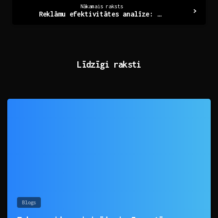
Nākamais raksts
Reklāmu efektivitātes analīze: Atklājiet panākumu atslēgu
Līdzīgi raksti
0
Blogs