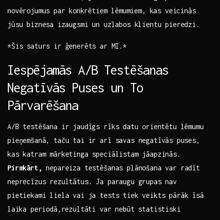
novērojumus ⁣par⁤ konkrētiem⁢ lēmumiem, kas veicinās
jūsu biznesa ⁢izaugsmi un uzlabos klientu pieredzi.
*Šis saturs ir ģenerēts ar MI.*
Iespējamās A/B Testēšanas
Negatīvās Puses un To⁢
Pārvarēšana
A/B testēšana ir jaudīgs rīks ⁣datu orientētu lēmumu
pieņemšanā, taču tai ir arī savas negatīvās ⁢puses,‌
kas katram mārketinga ​speciālistam jāapzinās.
Pirmkārt,
nepareiza‌ testēšanas plānošana var radīt
neprecīzus rezultātus. Ja paraugu grupas nav
pietiekami‍ liela vai ‌ja tests tiek veikts pārāk īsā
⁢laika ‌periodā,rezultāti var nebūt statistiski