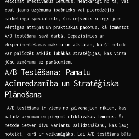
veicināt ‌efektīvākus lēmumus.​ Neatkarīgi no tā, vai
⁣esat‍ jauns ⁣uzņēmuma⁢ īpašnieks vai pieredzējis
mārketinga speciālists, šis ceļvedis sniegs jums
‌vērtīgas‍ atziņas un⁤ praktiskus padomus, kā izmantot‍
A/B testēšanu savā darbā. Iepazīsimies ar ​
eksperimentēšanas mākslu un atklāsim, ⁤kā šī metode‌
var palīdzēt ‍atklāt​ labākās stratēģijas,‌ kas virza
jūsu ​uzņēmumu ⁤uz panākumiem.
A/B ‌Testēšana: Pamatu
Acīmredzamība⁣ un ⁤Stratēģiska
Plānošana
‍ A/B testēšana ir viens no ‌galvenajiem rīkiem, kas
palīdz‍ uzņēmumiem pieņemt efektīvākus lēmumus. Šī‌
metode ietver divu variantu salīdzināšanu, kas ļauj
noteikt, kurš ir veiksmīgāks. Lai A/B ⁢testēšana būtu