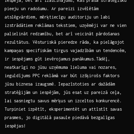
iespēja,⁣ bet arī izaicinājums, kas prasa stratēģisku
pieeju un radošumu. Ar pareizi ​izvēlētām⁤
atslēgvārdiem, mērķtiecīgu auditoriju un ⁢labi
⁢izstrādātiem reklāmas tekstiem, uzņēmēji var‍ ne ‍vien
palielināt redzamību, bet​ arī ​veicināt‍ pārdošanas
rezultātus. Vēsturiskā pieredze rāda, ⁢ka pielāgojot
kampaņas specifiskām tirgus ‌vajadzībām un ​tendencēm,
ir iespējams gūt ievērojamus panākumus.Tādēļ,
neatkarīgi no jūsu uzņēmuma lieluma vai nozares,
ieguldījums PPC reklāmā var būt izšķirošs⁤ faktors
jūsu biznesa izaugsmē. Iepazīstoties ar dažādām
stratēģijām un ⁣iespējām, jūs​ esat uz pareizā ceļa,
lai sasniegtu savus mērķus un izceltos konkurencē.‌
Turpiniet izpētīt, eksperimentēt un attīstīt savas
prasmes, jo digitālā pasaule piedāvā⁢ bezgalīgas
‍iespējas!