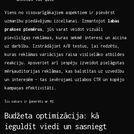
Viens no ‍vissvarīgākajiem aspektiem ir pievērst‌
uzmanību⁣ piedāvājumu izcelšanai. Izmantojot
labas
prakses piemērus
, jūs varat veidot vizuāli
pievilcīgas reklāmas, kuras‌ sekmē interesi un aicina
uz darbību. Izstrādājiet A/B ⁢testus, lai ⁣redzētu,
kuras reklāmas⁣ variācijas‍ raisa vislielāko atbildes
reakciju. Apsveriet arī‍ iespēju izveidot pielāgotas
mērķauditorijas⁢ reklāmas, kas balstītas uz ​uzvedību
un interesēm – tas ​ievērojami uzlabos CTR un‌ kopējo
kampaņas efektivitāti.
Šis saturs ir ģenerēts ar MI.
Budžeta​ optimizācija: kā
ieguldīt viedi un sasniegt