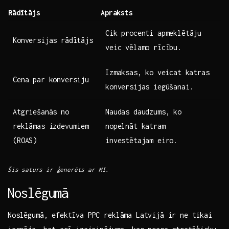
Rādītājs
Apraksts
Cik procenti apmeklētāju
Konversijas rādītājs
veic vēlamo rīcību.
Izmaksas,⁤ ko veicat katras
Cena‍ par konversiju
konversijas iegūšanai.
Atgriešanās no
Naudas daudzums, ko
reklāmas izdevumiem
nopelnāt‌ katram⁤
(ROAS)
investētajam eiro.
Šis⁣ saturs ir ģenerēts ar MI.
Noslēgumā
Noslēgumā, efektīva PPC reklāma‍ Latvijā ir ‌ne ‍tikai⁢