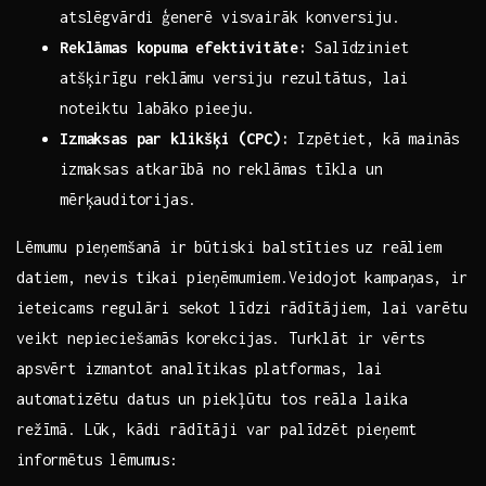
atslēgvārdi ģenerē visvairāk konversiju.
Reklāmas kopuma efektivitāte:
Salīdziniet
atšķirīgu⁣ reklāmu versiju rezultātus,⁢ lai
noteiktu labāko pieeju.
Izmaksas par klikšķi ⁢(CPC):
Izpētiet, ‌kā mainās
⁢izmaksas atkarībā no⁤ reklāmas ‌tīkla un
mērķauditorijas.
Lēmumu⁣ pieņemšanā ir būtiski balstīties uz reāliem
datiem, nevis tikai pieņēmumiem.Veidojot kampaņas, ir
ieteicams regulāri sekot līdzi‍ rādītājiem, lai varētu
veikt nepieciešamās korekcijas. Turklāt ir vērts
apsvērt izmantot analītikas platformas, lai
automatizētu datus un​ piekļūtu tos ‍reāla laika
režīmā. Lūk,‌ kādi rādītāji var palīdzēt pieņemt
informētus lēmumus: