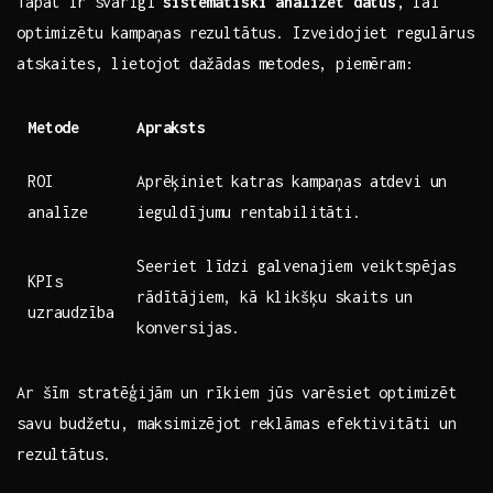
Tāpat ir svarīgi
sistemātiski analizēt datus
,⁢ lai
optimizētu kampaņas rezultātus. Izveidojiet regulārus
atskaites, lietojot dažādas ‍metodes, piemēram:
Metode
Apraksts
ROI
Aprēķiniet katras kampaņas atdevi un⁢
analīze
ieguldījumu rentabilitāti.
Seeriet līdzi ‌galvenajiem⁣ veiktspējas
KPIs
rādītājiem, kā klikšķu skaits⁣ un
uzraudzība
konversijas.
Ar šīm stratēģijām un rīkiem‍ jūs varēsiet optimizēt
savu budžetu, maksimizējot reklāmas efektivitāti un
rezultātus.