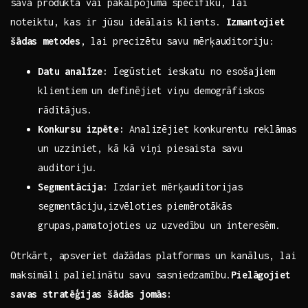
sava produkta vai pakalpojuma specifiku, lai
noteiktu, kas ir jūsu ideālais klients.
Izmantojiet
šādas metodes
, ⁤lai‍ precizētu‌ savu mērķauditoriju:
Datu analīze:
Iegūstiet ieskatu‍ no esošajiem
klientiem un definējiet viņu demogrāfiskos
rādītājus.
Konkursu izpēte:
Analizējiet konkurentu reklāmas
un uzziniet, kā kā viņi piesaista savu
auditoriju.
Segmentācija:
Izdariet mērķauditorijas
segmentāciju,izvēloties piemērotākās
grupas,pamatojoties uz uzvedību un interesēm.
Otrkārt, apsveriet dažādas platformas un kanālus,⁣ lai
maksimāli palielinātu ​savu⁢ sasniedzamību.
Pielāgojiet
savas stratēģijas šādās jomās: