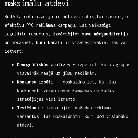
maksimālu atdevi
Budžeta optimizācija ⁢ir būtisks solis,lai sasniegtu
‌efektīvu PPC reklāmas kampaņu. Lai veiksmīgi
ieguldītu resursus,
izvērtējiet savu‍ mērķauditoriju
un ⁤nosakiet, kuri ‍kanāli‍ ir visefektīvākie. Tas var
ietvert:
Demogrāfiskās analīzes
– izpētiet, ⁣kuras grupas
visvairāk reaģē uz jūsu reklāmām.
Konkursu‍ izpēti
⁢ – noskaidrojiet, kā jūsu
konkurenti veido savas kampaņas ‍un kādas
stratēģijas viņi izmanto.
Testēšanu
‍- izmantojiet dažādus reklāmu
variantus, lai noskaidrotu, kuri dod vislabāko⁢
atdevi.