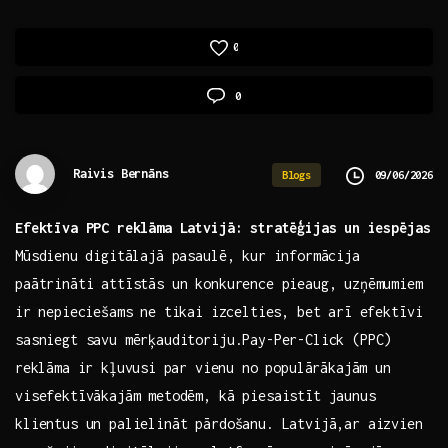
0
0
Raivis Bernāns
09/06/2026
Blogs
Efektīva PPC reklāma Latvijā: stratēģijas un⁣ iespējas
Mūsdienu⁤ digitālajā pasaulē, kur informācija
paātrināti attīstās un konkurence‌ pieaug, uzņēmumiem
ir ⁤nepieciešams ne tikai ⁢izcelties, bet arī efektīvi‍
sasniegt savu mērķauditoriju.Pay-Per-Click (PPC)
⁣reklāma ir ​kļuvusi⁤ par⁤ vienu no‍ populārākajām un
visefektīvākajām metodēm, kā piesaistīt jaunus
klientus un palielināt pārdošanu. Latvijā,ar aizvien