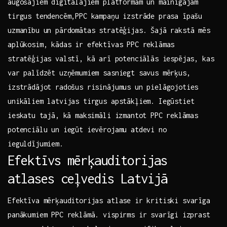
augošajiem⁢ digitālajiem platformām un mainīgajām ​
tirgus ‌tendencēm,PPC kampaņu izstrāde prasa‍ īpašu
uzmanību un pārdomātas stratēģijas. Šajā rakstā mēs
aplūkosim, kādas ir efektīvas PPC reklāmas⁣
stratēģijas valstī, kā⁢ arī potenciālās iespējas, ‍kas
var palīdzēt uzņēmumiem sasniegt savus mērķus,
izstrādājot radošus risinājumus un pielāgojoties‌
unikāliem latvijas tirgus apstākļiem. Iegūstiet
ieskatu ⁤tajā, kā maksimāli izmantot⁢ PPC reklāmas
potenciālu​ un iegūt ievērojamu atdevi no
ieguldījumiem.
Efektīvs mērķauditorijas
atlases ceļvedis Latvijā
Efektīva mērķauditorijas ​atlase ir kritiski svarīga
panākumiem PPC reklāmā. vispirms ‍ir svarīgi ⁤izprast