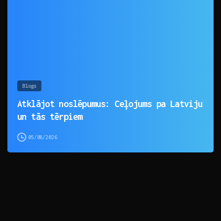
Blogs
Atklājot noslēpumus: Ceļojums pa Latviju
un tās tērpiem
05/08/2026