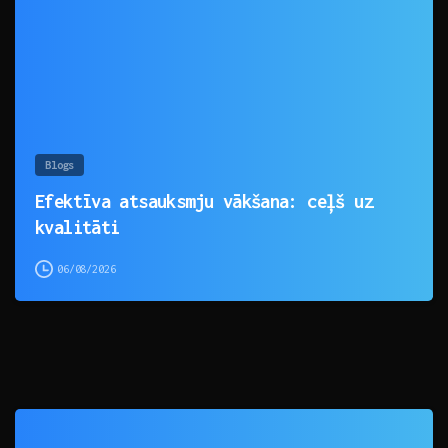
Blogs
Efektīva atsauksmju vākšana: ceļš uz
kvalitāti
06/08/2026
0