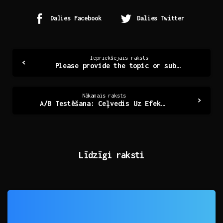
Dalies Facebook
Dalies Twitter
Continue
Iepriekšējais raksts
Please provide the topic or subject of the article you’d like a title for
Reading
Nākamais raksts
A/B Testēšana: Ceļvedis Uz Efektīvākiem Lēmumiem
Līdzīgi raksti
0