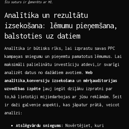
Šis saturs ir ģenerēts ar⁢ MI.
Analītika​ un rezultātu
izsekošana: lēmumu ⁤pieņemšana,
balstoties uz datiem
Analītika ir ⁢būtisks⁢ rīks, lai izprastu savas PPC
kampaņas sniegumu un pieņemtu pamatotus⁤ lēmumus. Lai
maksimāli‍ palielinātu​ investīciju atdevi,ir svarīgi
analizēt datus no‌ dažādiem avotiem.
Web
analītika
,
konversiju izsekošana
un
mērķauditorijas
uzvedības izpēte
ļauj iegūt dziļāku izpratni par
to,kā lietotāji ​mijiedarbojas ar jūsu reklāmām. Šeit
ir daži galvenie aspekti,‌ kas jāpatur prātā, veicot
analīzi:
Atslēgvārdu sniegums:
Novērtējiet, ‍kuri