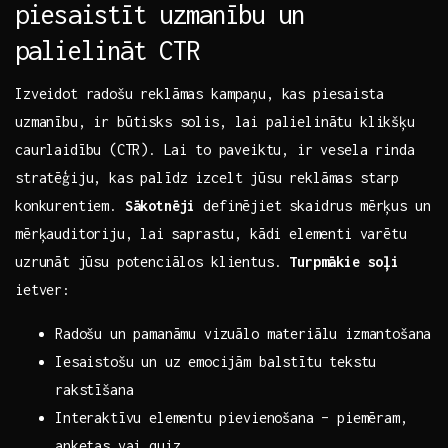
piesaistīt uzmanību ​un
palielināt CTR
Izveidot radošu reklāmas kampaņu, kas piesaista
uzmanību, ir būtisks solis, lai ‌palielinātu klikšķu‌
caurlaidību⁣ (CTR).⁢ Lai to paveiktu, ir vesela rinda
stratēģiju, kas palīdz izcelt jūsu reklāmas starp
konkurentiem.
Sākotnēji
definējiet skaidrus mērķus⁣ un
mērķauditoriju,⁣ lai ⁢saprastu, kādi elementi varētu
uzrunāt⁤ jūsu potenciālos klientus.
Turpmākie​ soļi
​
ietver:
Radošu un ​pamanāmu ‌vizuālo materiālu izmantošana
Iesaistošu un uz emocijām balstītu⁢ tekstu
rakstīšana
Interaktīvu elementu⁣ pievienošana – piemēram,
anketas vai quiz