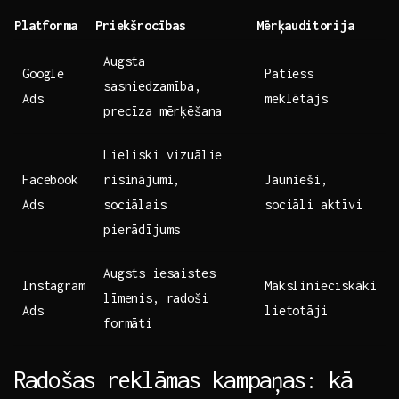
Platforma
Priekšrocības
Mērķauditorija
Augsta‌
Google⁣
Patiess
sasniedzamība,
Ads
meklētājs
precīza mērķēšana
Lieliski vizuālie⁤
Facebook
risinājumi,
Jaunieši,
Ads
sociālais
sociāli aktīvi
pierādījums
Augsts iesaistes
Instagram
Mākslinieciskāki
līmenis, radoši⁤
Ads
lietotāji
formāti
Radošas ​reklāmas kampaņas: ⁤kā