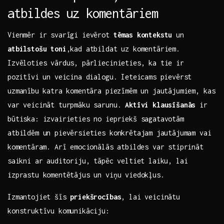
atbildes⁤ uz komentāriem
Vienmēr​ ir svarīgi ievērot
tēmas kontekstu
un
atbilstošu‌ toni
,kad atbildat uz komentāriem.⁣
Izvēloties vārdus, pārliecinieties, ka tie ‌ir
⁢pozitīvi‍ un veicina dialogu. Ieteicams pievērst
uzmanību ⁣katra komentāra‍ piezīmēm un‌ jautājumiem, kas
var veicināt turpmāku sarunu.
Aktīvi klausīšanās
ir
būtiska: izvairieties no iepriekš sagatavotām‍
atbildēm un pievērsieties konkrētajam ⁣jautājumam vai
⁣komentāram. Arī emocionālās atbildes var stiprināt
⁤saikni ar​ auditoriju, ​tāpēc ​veltiet laiku, lai
izprastu komentētājus un viņu ​viedokļus.
Izmantojiet šīs
priekšrocības
, lai veicinātu‌
konstruktīvu komunikāciju: