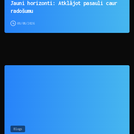
Jauni horizonti: Atklājot pasauli caur
radošumu
08/08/2026
0
Blogs