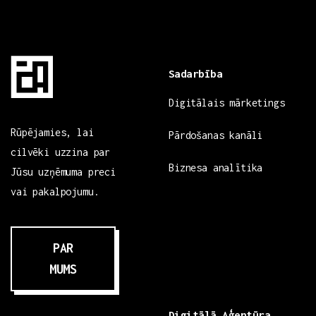
Sadarbība
Digitālais mārketings
Rūpējamies, lai
Pārdošanas kanāli
cilvēki uzzina par
Biznesa analītika
Jūsu uzņēmuma preci
vai pakalpojumu.
PAR
MUMS
Digitālā Aģentūra