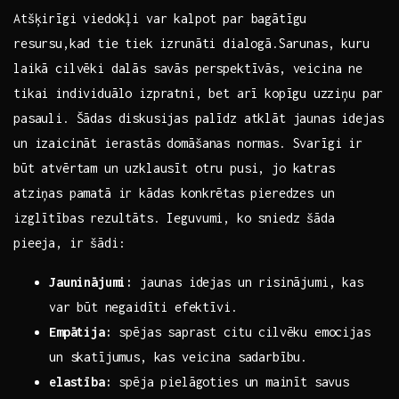
Atšķirīgi viedokļi var kalpot par bagātīgu
resursu,kad tie ⁣tiek izrunāti dialogā.Sarunas,‍ kuru
laikā ​cilvēki dalās savās perspektīvās, veicina ne⁣
tikai individuālo izpratni, ⁣bet arī kopīgu⁢ uzziņu par
pasauli. Šādas diskusijas palīdz atklāt jaunas idejas
‍un izaicināt ierastās domāšanas normas. Svarīgi ir
būt atvērtam un uzklausīt otru pusi, jo ‌katras
atziņas ‍pamatā ir‌ kādas konkrētas⁣ pieredzes un
izglītības rezultāts. Ieguvumi, ko sniedz šāda
pieeja,‍ ir šādi:
Jauninājumi:
jaunas idejas un risinājumi, kas
⁣var būt negaidīti efektīvi.
Empātija:
spējas saprast citu cilvēku emocijas
un skatījumus, kas veicina sadarbību.
elastība:
spēja pielāgoties un⁣ mainīt savus