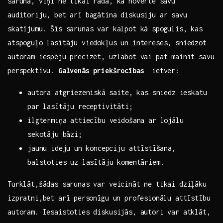
sarunā, viņi ne tikai ‍rāda, ka ‌novērtē ⁢savu
auditoriju, ​bet arī bagātina diskusiju ar savu
skatījumu. Šīs sarunas var ‌kalpot kā spogulis, kas
atspoguļo lasītāju viedokļus un intereses, sniedzot
autoram iespēju precizēt, uzlabot vai pat mainīt savu
perspektīvu.
Galvenās ‍priekšrocības
​ ietver:
autora atgriezeniskā⁣ saite, kas sniedz ieskatu
par lasītāju receptivitāti;
ilgtermiņa attiecību veidošana ar lojālu
sekotāju bāzi;
jaunu ideju⁣ un koncepciju attīstīšana,
balstoties uz ‍lasītāju ‍komentāriem.
Turklāt,šādas sarunas var veicināt ne tikai dziļāku
izpratni,bet ‌arī⁣ personīgu un profesionālu attīstību
autoram. Iesaistoties diskusijās, autori var atklāt,