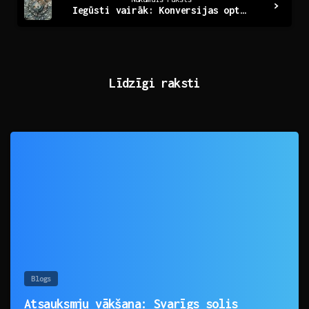
Iegūsti vairāk: Konversijas optimizācijas noslēpumi
Līdzīgi raksti
0
Blogs
Atsauksmju vākšana: Svarīgs solis