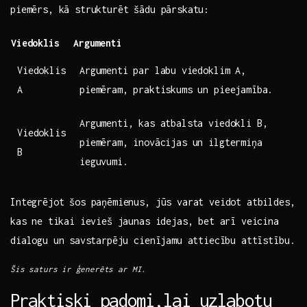
piemērs, kā strukturēt šādu pārskatu:
Viedoklis
Argumenti
Viedoklis
Argumenti par labu⁢ viedoklim A,
A
piemēram, praktiskums un pieejamība.
Argumenti, kas atbalsta viedokli B,
Viedoklis
piemēram, inovācijas un ilgtermiņa
B
ieguvumi.
Integrējot šos paņēmienus, jūs varat veidot‌ atbildes,
kas ne⁢ tikai ievieš jaunas idejas, bet​ arī veicina
dialogu un ⁣savstarpēju​ cienījamu ‍attiecību attīstību.
Šis saturs ir⁣ ģenerēts ar MI.
Praktiski padomi,lai uzlabotu