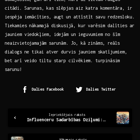
citādi. Sarunas, kas⁤ slēpjas aiz katra komentāra, ir
iespēja‍ iemācīties, augt‌ un attīstīt‍ savu redzesloku.
Tiekamies⁣ nākamajā ⁣diskusijā,​ kur varēsim dalīties ar
jauniem viedokļiem, idejām un ieguvumiem ‌no šīm⁣
neaizvietojamajām⁢ sarunām.‍ Jo, kā zināms, reāls
⁤dialogs ne tikai ‌atver durvis jauniem skatījumiem,
⁢bet arī veido tiltu starp cilvēkiem. turpināsim
⁤sarunu!
Dalies Facebook
Dalies Twitter
Continue
Iepriekšējais raksts
Influenceru Sadarbības Dziļumi: Stratēģijas un Iespējas
Reading
Nākamais raksts