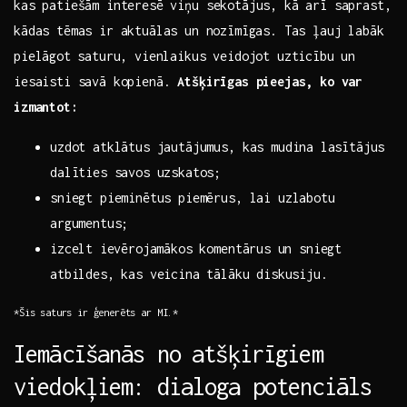
kas patiešām ‍interesē viņu sekotājus, kā arī ‍saprast,
kādas tēmas ir aktuālas ⁢un nozīmīgas. Tas ļauj labāk
pielāgot⁤ saturu, vienlaikus veidojot uzticību ‌un
iesaisti savā kopienā.
Atšķirīgas​ pieejas, ko​ var
izmantot:
uzdot atklātus jautājumus,‌ kas​ mudina⁢ lasītājus
dalīties savos uzskatos;
sniegt pieminētus‍ piemērus,​ lai uzlabotu
argumentus;
izcelt⁢ ievērojamākos komentārus ⁣un sniegt
atbildes, kas veicina tālāku ⁤diskusiju.
*Šis ‍saturs ir ģenerēts ​ar MI.*
Iemācīšanās no⁤ atšķirīgiem
viedokļiem: dialoga potenciāls