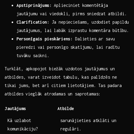
Apstiprinājums:
Aplieciniet komentētāja ​
jautājumu vai viedokli, pirms sniedzat atbildi.
Clarification:
Ja‍ nepieciešams, uzdodiet ​papildu
⁢jautājumus, lai labāk izprastu komentāra⁢ būtību.
Personīgais pieskāriens:
Dalieties ar savu
pieredzi vai personīgo skatījumu, lai radītu
tuvāku saikni.
Turklāt, apkopojot biežāk uzdotos jautājumus un ​
atbildes,⁤ varat izveidot⁢ tabulu, ‍kas palīdzēs ne
tikai jums, ‍bet⁣ arī citiem ⁤lietotājiem. Tas padara
atbildes ⁣vieglāk atrodamas un saprotamas:
Jautājums
Atbilde
Kā uzlabot
sarunājieties atklāti ‍un​
komunikāciju?
regulāri.