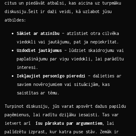
citus un piedāvāt atbalsi, kas aicina uz ⁣turpmāku
diskusiju.Šeit⁣ ir⁤ daži veidi, kā uzlabot jūsu⁣
atbildes:
Sākiet ar atzinību
–‌ atzīstiet otra cilvēka
viedokli ​vai jautājumu, pat ja nepiekrītat.
Uzdodiet jautājumus
‌– lūdziet ⁤skaidrojumu vai
paplašinājumu ⁢par viņu viedokli, ​lai ⁣parādītu
interesi.
Iekļaujiet⁢ personīgo pieredzi
– dalieties ar
saviem novērojumiem vai situācijām, kas
saistītas ar tēmu.
Turpinot diskusiju, jūs varat apsvērt dažus papildu
paņēmienus, lai radītu dziļāku iesaisti. Tas var
ietvert arī ⁤
īsu pārskatu par‍ argumentiem
, lai
palīdzētu izprast, kur katra puse stāv. Zemāk⁣ ir