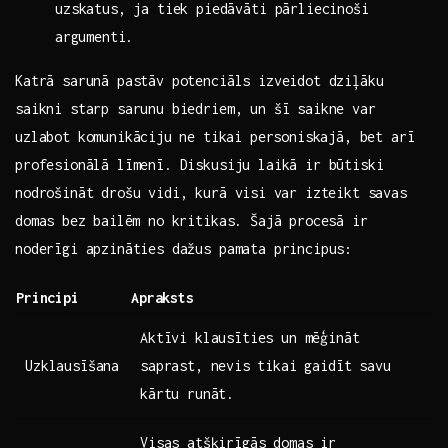
uzskatus, ja tiek piedāvāti pārliecinoši
⁤argumenti.
Katrā sarunā pastāv potenciāls izveidot dziļāku
saikni starp sarunu biedriem, un šī saikne⁢ var⁣
uzlabot komunikāciju ⁢ne⁤ tikai personiskajā, ‍bet arī
profesionālā līmenī. Diskusiju laikā ir būtiski
nodrošināt drošu vidi, kurā visi⁤ var ‍izteikt savas⁢
domas bez ⁢bailēm no kritikas. Šajā procesā ‌ir
noderīgi apzināties ​dažus pamata principus:
Principi
Apraksts
Aktīvi klausīties un mēģināt
Uzklausīšana
saprast, nevis ⁤tikai gaidīt savu
kārtu runāt.
Visas ​atšķirīgās domas ir