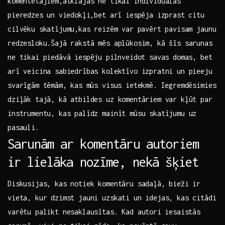
komentētājiem,atklājas ne tikai individuālas
‌pieredzes un ⁤viedokļi,bet arī iespēja izprast citu
cilvēku skatījumu,kas reizēm ⁤var pavērt pavisam jaunu
redzesloku.Šajā rakstā mēs aplūkosim, kā šīs sarunas
ne tikai piedāvā iespēju⁣ pilnveidot savas domas, bet
arī veicina sabiedrības kolektīvo izpratni un pieeju
svarīgām tēmām, kas ⁣mūs visus ietekmē.‌ Iegremdēsimies
dziļāk tajā, kā‌ atbildes uz komentāriem var kļūt ‍par
instrumentu, kas palīdz mainīt mūsu skatījumu uz
pasauli.
Sarunām ar komentāru autoriem
ir⁣ lielāka nozīme,​ nekā šķiet
Diskusijas, kas‍ notiek komentāru sadaļā, bieži ir
vieta, kur dzimst jauni uzskati un idejas, kas citādi
varētu palikt nesaklausītas. Kad autori⁢ iesaistās