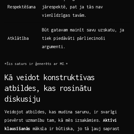
Respektēšana
jārespektē, pat ja ‍tās ⁤nav
vienlīdzīgas tavām.
Būt gatavam mainīt savu uzskatu, ja
Atklātība
tiek piedāvāti pārliecinoši
argumenti.
*Šis saturs ir ģenerēts ar MI.*
Kā⁢ veidot konstruktīvas
atbildes, kas rosinātu ​
diskusiju
Veidojot atbildes, ⁢kas mudina sarunu, ir​ svarīgi
pievērst uzmanību tam, kā mēs izsakāmies.
Aktīvi
klausīšanās
māksla ir būtiska, ‍jo ​tā ļauj saprast