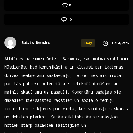
0
0
Raivis Bernāns
13/04/2026
Blogs
Atbildes uz komentāriem: Sarunas,⁢ kas maina skatījumu
Mūsdienās, kad komunikācija​ ir ⁢kļuvusi par​ ikdienas
dzīves ​neatņemamu sastāvdaļu, reizēm mēs aizmirstam
par tās patieso potenciālu – ietekmēt domāšanu un
mainīt skatījumu uz pasauli. Komentāru sadaļas pie
dažādiem tiešsaistes​ rakstiem ⁢un sociālo mediju
ierakstiem ir kļuvis par ⁢vietu, ⁢kur viedokļi saskaras
un debates⁢ plaukst. Šajās cikliskajās sarunās,kas
notiek starp dažādiem lasītājiem un