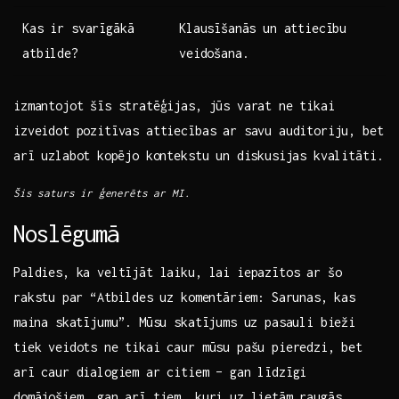
Kas ir svarīgākā
Klausīšanās un attiecību⁣
atbilde?
veidošana.
izmantojot šīs stratēģijas, jūs varat ne tikai
izveidot pozitīvas attiecības ar savu auditoriju, bet
arī uzlabot ⁢kopējo kontekstu un diskusijas kvalitāti.
Šis​ saturs ir ģenerēts ar MI.
Noslēgumā
Paldies, ‌ka ‌veltījāt laiku,‌ lai iepazītos ar šo‍
rakstu ⁤par “Atbildes uz komentāriem: Sarunas, kas
⁣maina skatījumu”. Mūsu skatījums uz pasauli bieži
tiek veidots‍ ne tikai caur mūsu pašu pieredzi, bet
arī caur dialogiem ar citiem – gan līdzīgi
domājošiem, gan arī tiem, kuri uz lietām raugās