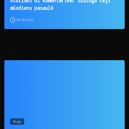
Atbildes uz komentāriem: dialoga ceļš
mūsdienu pasaulē
09/08/2026
0
Blogs