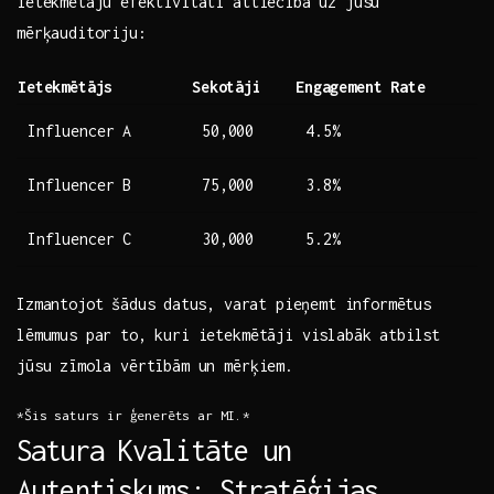
‌ietekmētāju efektivitāti attiecībā uz jūsu
mērķauditoriju:
Ietekmētājs
Sekotāji
Engagement Rate
Influencer A
50,000
4.5%
Influencer ⁢B
75,000
3.8%
Influencer C
30,000
5.2%
Izmantojot šādus⁤ datus,⁢ varat pieņemt ​informētus
lēmumus par to, kuri ietekmētāji vislabāk ‍atbilst
jūsu zīmola vērtībām un mērķiem.
*Šis saturs ir ģenerēts ar ⁢MI.*
Satura Kvalitāte un
Autentiskums: Stratēģijas