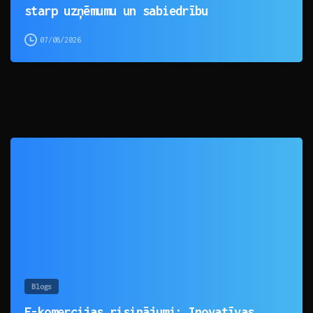
starp uzņēmumu un sabiedrību
07/08/2026
0
Blogs
E-komercijas risinājumi: Inovatīvas