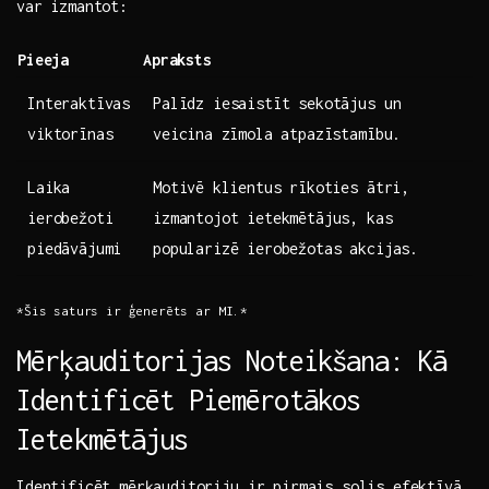
var ‌izmantot:
Pieeja
Apraksts
Interaktīvas
Palīdz iesaistīt sekotājus un
viktorīnas
veicina ⁣zīmola atpazīstamību.
Laika
Motivē ⁤klientus rīkoties ātri,
ierobežoti
izmantojot ietekmētājus, ‌kas
piedāvājumi
popularizē ierobežotas akcijas.
*Šis saturs ir ģenerēts‍ ar‍ MI.*
Mērķauditorijas Noteikšana: ​Kā
Identificēt Piemērotākos
Ietekmētājus
Identificēt mērķauditoriju ir pirmais solis efektīvā