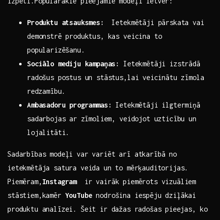
izpēti.Populārākie pieejamie modeļi ietver:
Produktu atsauksmes:
​ Ietekmētāji pārskata⁤ vai
demonstrē produktus, kas veicina to
popularizēšanu.
Sociālo ​mediju kampaņas:
Ietekmētāji izstrādā
radošus postus un stāstus,lai ⁤veicinātu zīmola
⁢redzamību.
Ambasadoru programmas:
Ietekmētāji ilgtermiņā⁢
sadarbojas⁤ ar zīmoliem, veidojot uzticību un
lojalitāti.
Sadarbības modeļi var variēt‍ arī atkarībā no
ietekmētāja satura veida ⁢un to mērķauditorijas.⁤
Piemēram,
Instagram
​ ir vairāk piemērots vizuāliem
stāstiem,kamēr
YouTube
nodrošina iespēju dziļākai
produktu analīzei. Šeit ir⁢ dažas ​radošas ⁤pieejas, ko