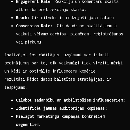
Engagement ⁢Rate:
Reakciju‌ un komentāru‌ skaits
attiecībā pret sekotāju skaitu.
Reach:
Cik ⁣cilvēki⁢ ir redzējuši jūsu saturu.
Conversion Rate:
⁣ Cik daudz no skatītājiem​ ir
veikuši vēlamo darbību, piemēram, reģistrēšanos
vai‍ pirkumu.
Analizējot šos‍ rādītājus, uzņēmumi var ⁢izdarīt
secinājumus par to, cik⁣ veiksmīgi tiek virzīti mērķi ​
un kādi ir optimālie influenceru kopējie
rezultāti.Rādot datos balstītas stratēģijas, ‌ir
iespējams:
Uzlabot⁣ sadarbību ar⁤ atbilstošiem ⁢influenceriem;
Identificēt ⁤jaunas auditorijas kopienas;
Pielāgot mārketinga kampaņas konkrētiem
segmentiem.