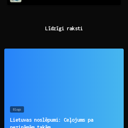
Līdzīgi raksti
0
Blogs
Lietuvas noslēpumi: Ceļojums pa
nezināmām takām