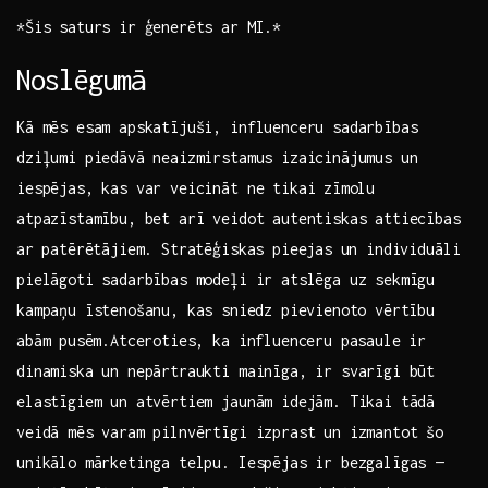
*Šis saturs ir ģenerēts ar MI.*
Noslēgumā
Kā mēs esam apskatījuši, influenceru sadarbības
dziļumi piedāvā ‌neaizmirstamus izaicinājumus​ un
‍iespējas, kas var veicināt ne‍ tikai⁤ zīmolu
atpazīstamību, bet arī veidot autentiskas attiecības ​
ar ⁤patērētājiem. ‌Stratēģiskas pieejas ⁤un individuāli⁢
pielāgoti sadarbības ​modeļi ir atslēga uz sekmīgu
kampaņu īstenošanu, kas ⁤sniedz pievienoto vērtību
abām ⁢pusēm.Atceroties, ka influenceru pasaule ir
dinamiska un nepārtraukti mainīga, ir svarīgi būt
elastīgiem un atvērtiem jaunām idejām.‍ Tikai tādā
veidā mēs varam ‍pilnvērtīgi izprast un izmantot šo
unikālo mārketinga ‌telpu. Iespējas ir bezgalīgas —