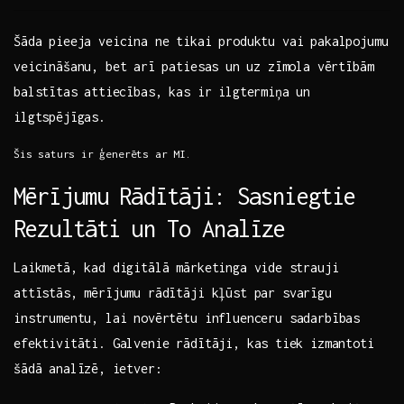
Šāda ​pieeja veicina ne tikai produktu vai pakalpojumu⁤
veicināšanu, bet ⁢arī patiesas⁢ un uz zīmola vērtībām
‌balstītas⁣ attiecības,​ kas ir ilgtermiņa un
ilgtspējīgas.
Šis⁤ saturs⁤ ir ģenerēts⁤ ar MI.
Mērījumu⁢ Rādītāji: ⁤Sasniegtie
Rezultāti ⁣un To Analīze
Laikmetā, kad digitālā mārketinga vide⁣ strauji
attīstās, ‍mērījumu rādītāji kļūst‌ par svarīgu
instrumentu, lai novērtētu influenceru sadarbības
efektivitāti. Galvenie rādītāji, kas ⁢tiek izmantoti
šādā analīzē,⁢ ietver: