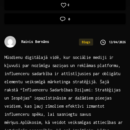
0
0
Raivis Bernāns
12/04/2026
Blogs
Mūsdienu digitālajā vidē, kur sociālie mediji ir
kļuvuši par nozīmīgu saziņas un reklāmas platformu,
influenceru sadarbība⁢ ir attīstījusies par obligātu
‍elementu veiksmīgā⁤ mārketinga stratēģijā. Šajā
rakstā “Influenceru⁢ Sadarbības ⁢Dziļumi:‌ Stratēģijas⁣
un Iespējas” iepazīstināsim ar dažādiem pieejas
⁤veidiem, kas ļauj ⁤zīmoliem efektīvi izmantot
influenceru spēku, lai‍ sasniegtu savus
mērķus.Aplūkosim, ⁢kā ​veidot veiksmīgas attiecības ar