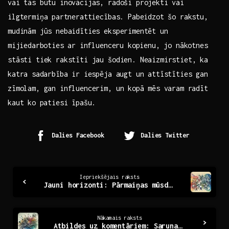
vai tās būtu ‌inovācijas, radoši projekti‌ vai
ilgtermiņa⁣ partnerattiecības. Pabeidzot šo rakstu,
‌mudinām ​jūs nebaidīties eksperimentēt un
⁢mijiedarboties ar⁣ influenceru kopienu, jo nākotnes⁢
stāsti tiek rakstīti jau šodien. Neaizmirstiet, ka
katra⁣ sadarbība ‍ir iespēja augt un attīstīties gan
zīmolam, gan influencerim, un kopā mēs ⁢varam radīt⁢
kaut ⁢ko patiesi īpašu.
Dalies Facebook
Dalies Twitter
Continue
Iepriekšējais raksts
Jauni horizonti: Pārmaiņas mūsdienu sabiedrībā
Reading
Nākamais raksts
Atbildes uz komentāriem: Sarunas, kas maina skatījumu