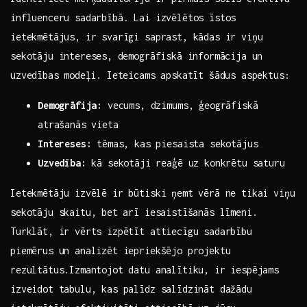
influenceru sadarbībā. Lai izvēlētos ‌īstos
ietekmētājus, ​ir‍ svarīgi saprast, kādas ir viņu
sekotāju intereses, ⁤demogrāfiskā informācija un
uzvedības⁢ modeļi. Ieteicams apskatīt šādus aspektus:
Demogrāfija:
vecums, dzimums, ģeogrāfiskā
atrašanās vieta
Intereses:
tēmas, kas piesaista sekotājus
Uzvedība:
kā sekotāji reaģē uz konkrētu saturu
Ietekmētāju izvēlē ir būtiski ņemt vērā ne tikai viņu
sekotāju skaitu, ⁣bet arī ‍iesaistīšanās līmeni.​
Turklāt, ir vērts izpētīt‍ attiecīgu sadarbību
piemērus un analizēt iepriekšējo projektu⁢
rezultātus.Izmantojot datu analītiku, ir iespējams
izveidot tabulu, kas palīdz salīdzināt dažādu