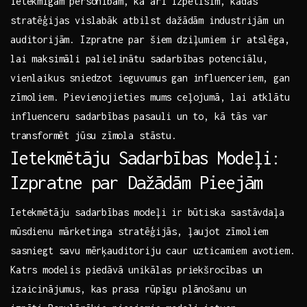
ietekmīgām personībām, kā arī izpētīsim, kādas
stratēģijas vislabāk ⁤atbilst dažādām ⁣industrijām un
auditorijām.‌ Izpratne‌ par šiem dziļumiem ir atslēga,
lai maksimāli ⁣palielinātu sadarbības potenciālu,
vienlaikus sniedzot ieguvumus ‍gan influenceriem, gan
zīmoliem. Pievienojieties‍ mums ceļojumā, lai​ atklātu
influenceru sadarbības ‌pasauli un ⁢to, kā tās var
⁤transformēt​ jūsu ⁣zīmola stāstu.
Ietekmētāju Sadarbības Modeļi:
Izpratne par Dažādām Pieejām
Ietekmētāju sadarbības modeļi⁢ ir būtiska sastāvdaļa‍
mūsdienu mārketinga stratēģijās, ļaujot zīmoliem
sasniegt savu mērķauditoriju caur uzticamiem avotiem.
Katrs modelis piedāvā unikālas⁤ priekšrocības un
izaicinājumus, kas prasa‍ rūpīgu plānošanu‌ un