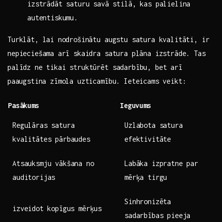
izstrādāt saturu savā​ stilā, kas palielina
autentiskumu.
Turklāt, lai ⁣nodrošinātu augstu satura kvalitāti, ir
nepieciešama ⁢arī skaidra satura plāna izstrāde. Tas
palīdz ne tikai struktūrēt sadarbību,‌ bet ⁤arī
⁤paaugstina zīmola uzticamību. Ieteicams​ veikt:
Pasākums
Ieguvums
Regulāras satura
Uzlabota satura
kvalitātes pārbaudes
efektivitāte
Atsauksmju vākšana‍ no ​
Labāka izpratne⁢ par
auditorijas
mērķa tirgu
Sinhronizēta
izveidot ⁤kopīgus mērķus
sadarbības pieeja