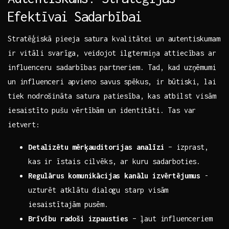
⁣Efektīvai Sadarbībai
Stratēģiskā pieeja satura kvalitātei un autentiskumam
ir vitāli svarīga,⁤ veidojot ilgtermiņa attiecības ar⁣
influenceru sadarbības partneriem. Tad, kad uzņēmumi
un influenceri apvieno savus spēkus, ir būtiski, lai
tiek nodrošināta satura⁤ patiesība, kas atbilst visām
iesaistīto pušu vērtībām un⁢ identitāti. Tas​ var
ietvert:
Detalizētu​ mērķauditorijas analīzi
– izprast,
kas ir īstais cilvēks, ar ​kuru sadarboties.
Regulārus ‍komunikācijas kanālu⁣ izvērtējumus
-​
uzturēt atklātu⁢ dialogu starp visām⁤
iesaistītajām pusēm.
Brīvību radoši izpausties
– ⁣ļaut influenceriem