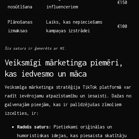
€150
nosūtīšana
influenceriem
Plānošanas
Laiks,⁢ kas nepieciešams
€100
izmaksas
kampaņas izstrādei
Šis saturs ir ģenerēts ar MI.
Veiksmīgi mārketinga piemēri,
kas iedvesmo ​un‍ māca
Veiksmīga mārketinga stratēģija TikTok ​platformā var
radīt ievērojamu ‍atpazīstamību un iesaisti. Dažas no
galvenajām pieejām, kas⁢ ir palīdzējušas zīmoliem⁢
izcelties, ir:
Radošs‌ saturs:
Pietiekami⁢ oriģinālas un
humoristiskas idejas, kas piesaista skatītāju⁣