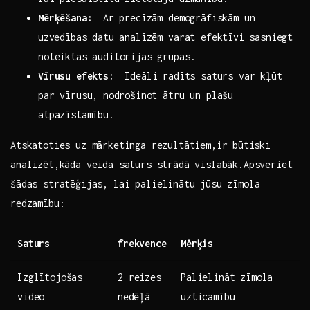
Mērķēšana:
⁢ Ar precīzām demogrāfiskām un
⁤uzvedības datu analīzēm varat efektīvi⁢ sasniegt⁣
noteiktas auditorijas grupas.
Vīrusu ‌efekts:
‍ Ideāli ⁢radīts saturs var kļūt
par vīrusu,⁢ nodrošinot ātru un plašu
atpazīstamību.
Atskatoties ‌uz mārketinga ⁣rezultātiem,ir⁣ būtiski
analizēt,kāda veida saturs ⁤strādā vislabāk.Apsveriet
šādas stratēģijas, lai palielinātu‌ jūsu⁢ zīmola
redzamību:
Saturs
frekvence
Mērķis
Izglītojošas
2 reizes
Palielināt zīmola​
video
⁢nedēļā
uzticamību