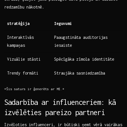
redzamību nākotnē.
stratēģija
Ieguvumi
Interaktīvās
Paaugstināta auditorijas⁣
kampaņas
iesaiste
Vizuālie stāsti
Spēcīgāka⁢ zīmola‍ identitāte
Trendy⁣ formāti
Straujāka sasniedzamība
*Šis saturs‍ ir ģenerēts ar ⁤MI.*
Sadarbība ar ⁢influenceriem: kā⁣
izvēlēties pareizo partneri
Izvēloties influenceri, ir būtiski ņemt vērā vairākas‍