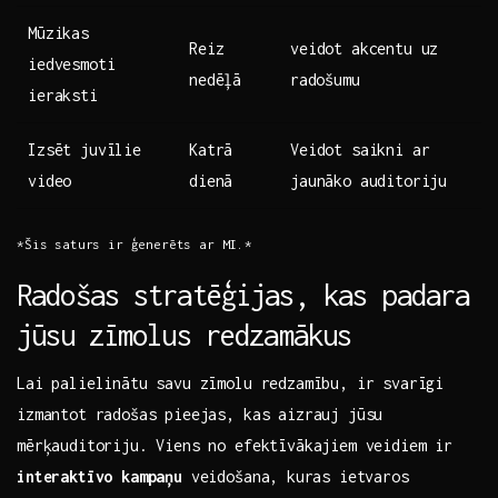
Mūzikas
Reiz
veidot akcentu​ uz
iedvesmoti
nedēļā
⁢radošumu
ieraksti
Izsēt juvīlie
Katrā
Veidot saikni ar
‌video
dienā
jaunāko auditoriju
*Šis saturs ir ģenerēts⁢ ar MI.*
Radošas stratēģijas, kas padara
jūsu⁤ zīmolus redzamākus
Lai palielinātu savu zīmolu redzamību, ​ir svarīgi
izmantot radošas pieejas, ‍kas aizrauj ​jūsu
mērķauditoriju. Viens no efektīvākajiem veidiem ir
interaktīvo kampaņu
veidošana,⁣ kuras ietvaros