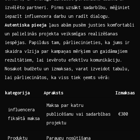
izvēlēto partneri. Pirms uzsākt sadarbību, mēģiniet
iepazīt influencera ‍darbu un radīt dialogu.
Autentiska pieeja
ļaus abām ⁣pusēm ⁤justies komfortabli⁢
un palielinās projekta ‌veiksmīgas ‌realizēšanas
iespējas. Papildus tam, ⁣pārliecinieties, ka jums ir
skaidra vīzija par kampaņas ⁢mērķiem un⁣ gaidāmajiem
⁢rezultātiem, lai ievērotu efektīvu komunikāciju.
Nosakot budžetu ‍un izmaksas, varat‍ izveidot tabulu,
lai pārliecinātos, ka viss‌ tiek​ ņemts vērā:
kategorija
Apraksts
Izmaksas
Maksa par katru⁣
influencera
publicēšanu vai sadarbības
€300
fiksētā maksa
projektu
Produktu
Paraugu ‌nosūtīšana