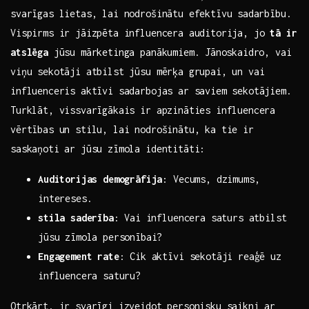
svarīgas lietas, lai nodrošinātu efektīvu ⁣sadarbību.
Vispirms ir jāizpēta influencera auditorija, jo‌
tā ir
atslēga
jūsu mārketinga ‌panākumiem.⁣ Jānoskaidro, ​vai
viņu sekotāji atbilst jūsu ‍mērķa grupai, ‍un vai
influenceris aktīvi‌ sadarbojas ar saviem sekotājiem.
Turklāt, vissvarīgākais ir apzināties influencera
vērtības ​un stilu, lai nodrošinātu, ka tie ir
saskaņoti ar jūsu‌ zīmola identitāti:
Auditorijas demogrāfija
: Vecums, dzimums,‍
intereses.
stila saderība
: Vai⁣ influencera saturs atbilst
jūsu zīmola personībai?
Engagement rate
: Cik aktīvi ‌sekotāji reaģē uz
influencera saturu?
Otrkārt, ir‍ svarīgi izveidot personisku saikni ar