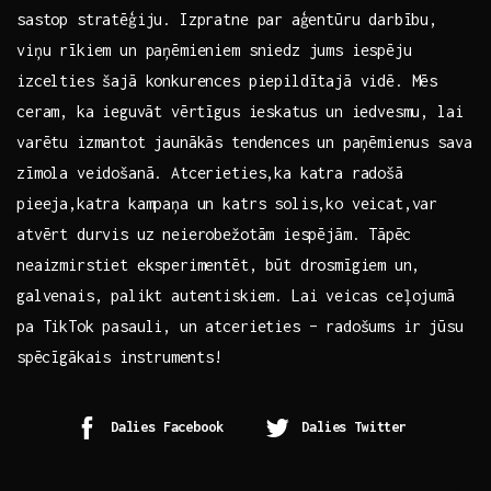
sastop stratēģiju. Izpratne par⁤ aģentūru darbību, ​
viņu rīkiem un ‌paņēmieniem sniedz jums iespēju
izcelties šajā konkurences ‌piepildītajā vidē. Mēs
ceram, ⁢ka ieguvāt‍ vērtīgus ieskatus un iedvesmu, lai
‌varētu izmantot jaunākās‍ tendences ⁢un​ paņēmienus sava
zīmola veidošanā. Atcerieties,ka katra​ radošā
pieeja,katra kampaņa un katrs solis,ko veicat,var
atvērt durvis uz neierobežotām⁤ iespējām. ⁣Tāpēc
neaizmirstiet eksperimentēt, būt drosmīgiem⁤ un,
galvenais, palikt autentiskiem. Lai‍ veicas ceļojumā
pa​ TikTok pasauli, un atcerieties – radošums ir jūsu
⁣spēcīgākais⁢ instruments!
Dalies Facebook
Dalies Twitter