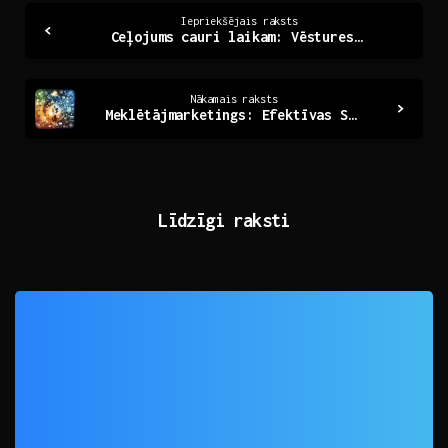
Continue
Iepriekšējais raksts
Ceļojums cauri laikam: Vēstures noslēpumi un mantojums
Reading
Nākamais raksts
Meklētājmarketings: Efektīvas Stratēģijas Jūsu Uzņēmumam
Līdzīgi raksti
0