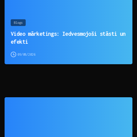
Blogs
Video mārketings: Iedvesmojoši stāsti un
efekti
09/08/2026
0