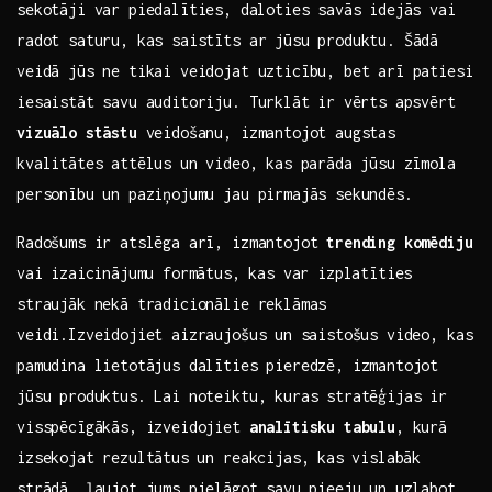
sekotāji var piedalīties,⁣ daloties savās idejās vai​
radot saturu, kas saistīts ar jūsu produktu. Šādā
veidā jūs ne tikai veidojat​ uzticību, ‌bet arī patiesi
iesaistāt savu auditoriju. Turklāt ir⁣ vērts apsvērt
vizuālo stāstu
veidošanu, izmantojot augstas
kvalitātes attēlus un video, kas⁢ parāda jūsu zīmola
personību un paziņojumu jau pirmajās sekundēs.
Radošums ir​ atslēga arī, ​izmantojot
trending komēdiju
⁣vai izaicinājumu formātus, ⁢kas var izplatīties
straujāk nekā tradicionālie reklāmas
veidi.Izveidojiet aizraujošus un ⁢saistošus video, kas
pamudina lietotājus dalīties pieredzē, izmantojot
jūsu produktus. Lai ‍noteiktu, kuras stratēģijas ir
‍visspēcīgākās, izveidojiet
analītisku tabulu
,​ kurā
izsekojat rezultātus⁤ un reakcijas,⁣ kas vislabāk
strādā, ļaujot jums pielāgot ⁢savu pieeju un uzlabot