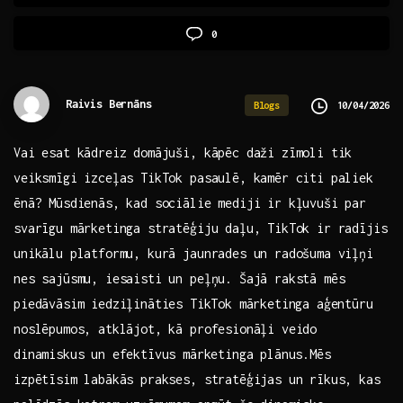
0
Raivis Bernāns
10/04/2026
Blogs
Vai esat kādreiz domājuši, kāpēc daži zīmoli‍ tik
veiksmīgi izceļas TikTok pasaulē, kamēr citi‍ paliek
ēnā? Mūsdienās, kad sociālie mediji ir kļuvuši par
svarīgu mārketinga stratēģiju daļu, TikTok ir radījis
unikālu platformu, kurā jaunrades​ un radošuma viļņi
nes sajūsmu, ‌iesaisti un peļņu. Šajā rakstā mēs
piedāvāsim iedziļināties ⁢TikTok mārketinga aģentūru
noslēpumos, atklājot, ​kā profesionāļi veido
dinamiskus un efektīvus⁣ mārketinga plānus.Mēs
izpētīsim labākās prakses, stratēģijas un rīkus, kas