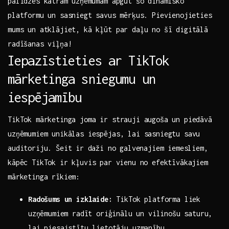
palīdzēs katram ⁣uzņēmumam apgūt​ šo dinamisko
platformu un sasniegt⁢ savus mērķus. Pievienojieties
mums un atklājiet, kā kļūt par daļu no šī digitālā
radīšanas viļņa!
Iepazīstieties ar TikTok
mārketinga sniegumu un
iespējamību
TikTok mārketinga joma ir​ strauji augoša ‍un piedāvā
uzņēmumiem unikālas iespējas, lai sasniegtu savu
auditoriju. Šeit⁣ ir ‍daži no⁣ galvenajiem iemesliem,
kāpēc TikTok ir kļuvis⁤ par vienu no efektīvākajiem
mārketinga rīkiem:
Radošums un izklaide:
TikTok platforma liek
⁢uzņēmumiem radīt ‌oriģinālu⁣ un vilinošu saturu,
lai piesaistītu lietotāju uzmanību.