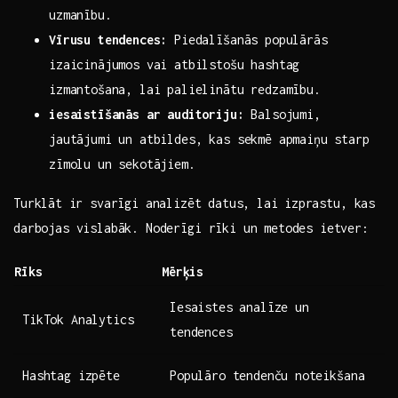
uzmanību.
Vīrusu tendences:
Piedalīšanās populārās
izaicinājumos vai atbilstošu hashtag
izmantošana, lai palielinātu redzamību.
iesaistīšanās ar auditoriju:
Balsojumi,
jautājumi​ un atbildes, kas sekmē apmaiņu starp
zīmolu un ​sekotājiem.
Turklāt⁢ ir svarīgi analizēt⁣ datus,⁢ lai ⁤izprastu, kas
darbojas vislabāk. Noderīgi rīki un ‌metodes​ ietver:
Rīks
Mērķis
Iesaistes analīze‌ un⁢
TikTok Analytics
tendences
Hashtag izpēte
Populāro tendenču⁤ noteikšana