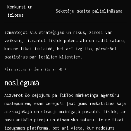
Konkursi un
Sekotāju skaita palielināšana
izlozes
izmantojot šīs stratēģijas un rīkus, zīmoli var
veiksmīgi‍ izmantot ​TikTok potenciālu un​ radīt saturu,
kas⁤ ne⁤ tikai izklaidē, bet arī izglīto, pārvēršot
skatītājus par ⁤lojāliem klientiem.
*Šis saturs ir ģenerēts⁤ ar MI.*
noslēgumā
Aizverot ⁣šo ⁢ceļojumu pa TikTok mārketinga aģentūru
noslēpumiem,⁤ esam cerējuši ļaut jums ieskatīties ⁤šajā
aizraujošajā un strauji mainīgajā pasaulē.‌ TikTok, ar​
savu unikālo pieeju un dinamisko saturu, ‍ir⁣ ne ⁣tikai
izaugsmes platforma, bet arī vieta, kur ⁤radošums